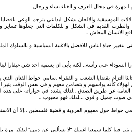
ين المهرة في مجال العزف و الغناء نساء و رجال..
الالات الموسيقية والالحان بشكل ابداعي يترجم الوعي باقضايا 
ف والطرب القديم في الشكل و للكلمات التي جعلوها تساير و
ع الانسان المعاش ..
بتغيير حياة الناس للافضل بالاغنية السياسية و بالسلوك الم
ا السوداء على رأسه.. لكنه يأبى ان يسميه احد شي غيفارا ل
 ثالثا التزام بقضايا الشعب و الفقراء .سامي حواط الفنان ال
ؤلاء كأنه يواسيهم و يتضامن معهم و في نفس الوقت يثير الانت
عامة عن طريق الصدق ..لذلك يشدد في حواراته على هذه القيم
 ذي صوت جميل و قوي ...لذلك فهو محبوب ..
ي حواط حول مفهوم العروبة و قضية فلسطين ..إلا أن الاستفا
ير فينا كلما سمعنا اغنيتك "لا تسألني عن ديني" لنفكر مرة تلو