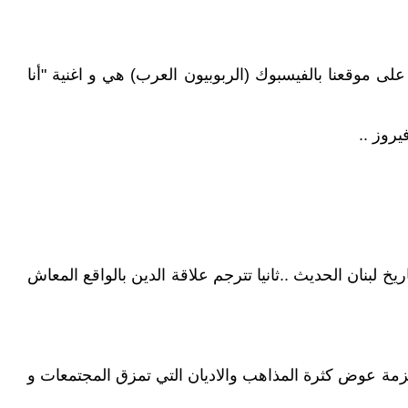
يرة "لا تسألني عن ديني " سنة 2011 و التي كنا و لازلنا ننشرها على موقعنا بالفيسبوك (الربوبيون العرب) هي و اغنية "أنا
روز ..
خ لبنان الحديث ..ثانيا تترجم علاقة الدين بالواقع المعاش
لتزمة عوض كثرة المذاهب والاديان التي تمزق المجتمعات و