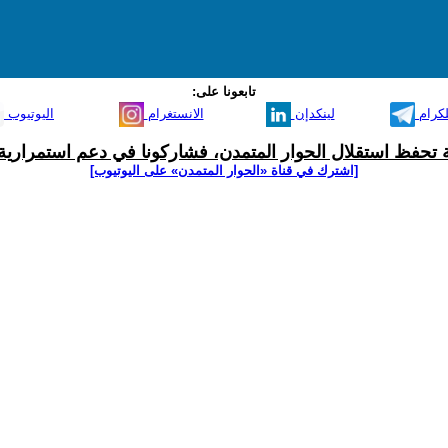
تابعونا على:
لكرام
لينكدإن
الانستغرام
اليوتيوب
ية تحفظ استقلال الحوار المتمدن، فشاركونا في دعم استمرارية 
[اشترك في قناة ‫«الحوار المتمدن» على اليوتيوب]