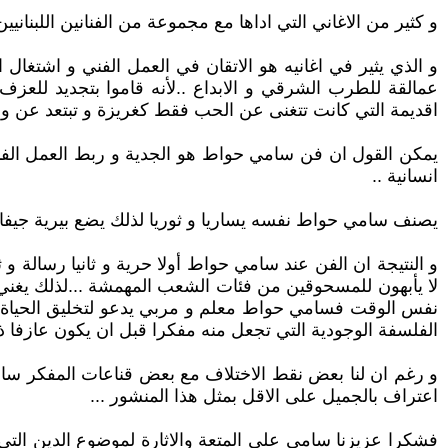
و كثير من الاغاني التي اداها مع مجموعة من الفنانين اللبناني
و الذي يثير في اغانيه هو الاتقان في العمل الفني و اشتغال 
عمالقة للطرب الشرقي و الابداع ..لأنه قاموا بتجديد للعز
اقديمة التي كانت تتغنى عن الحب فقط كغريزة و تبتعد عن واق
يمكن القول ان فن سامي حواط هو الجدية و ربط العمل الفني 
انسانية ..
يصنف سامي حواط نفسه يساريا و ثوريا لذلك يضع بيرية جيفار
و النتيجة ان الفن عند سامي حواط أولا حرية و ثانيا رسالة و
لا يأبهون للمسحوقين من فئات الشعب المهمشة ...لذلك يغني له
نفس الوقت فسامي حواط معلم و مربي يدعو لتخليق الحياة ال
الفلسفة الوجودية التي تجعل منه مفكرا قبل ان يكون عازفا
و رغم ان لنا بعض نقط الاختلاف مع بعض قناعات المفكر سام
اعتراف بالجميل على الاقل بمثل هذا المنشور ...
فشكرا عزيزنا سامي على المتعة والاثارة لموضوع الدين التي تث