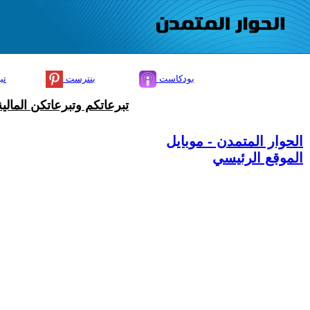
بودكاست
بنترست
تي
تبرعاتكم وتبرعاتكن المال
الحوار المتمدن - موبايل
الموقع الرئيسي