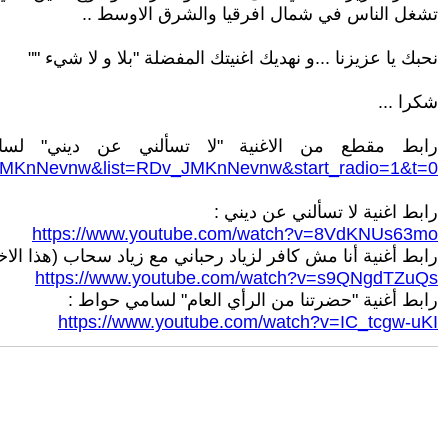
تشغل الناس في شمال افرقيا والشرق الاوسط ..
نحبك يا عزيزنا ...و نهديك اغنيتك المفضلة "بلا و لا شيء ""
شكرا ...
رابط مقطع من الاغنية "لا تسألني عن ديني" لس
MKnNevnw&list=RDv_JMKnNevnw&start_radio=1&t=0
رابط اغنية لا تسألني عن ديني :
https://www.youtube.com/watch?v=8VdKNUs63mo
رابط أغنية أنا مش كافر لزياد رحباني مع زياد سحاب (هذا الا
https://www.youtube.com/watch?v=s9QNgdTZuQs
رابط أغنية "حضرتنا من الرأي العام" لسامي حواط :
https://www.youtube.com/watch?v=IC_tcgw-uKI