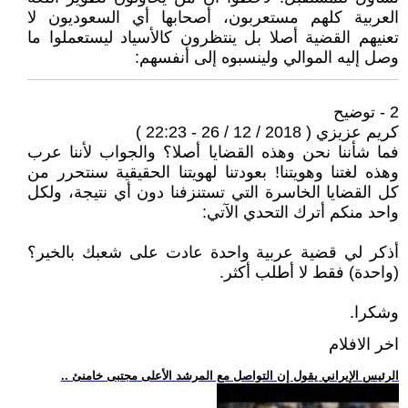
العربية كلهم مستعربون، أصحابها أي السعوديون لا
تعنيهم القضية أصلا بل ينتظرون كالأسياد ليستعملوا ما
وصل إليه الموالي ولينسبوه إلى أنفسهم:
2 - توضيح
كريم عزيزي ( 2018 / 12 / 26 - 22:23 )
فما شأننا نحن وهذه القضايا أصلا؟ والجواب لأننا عرب
وهذه لغتنا وهويتنا! بعودتنا لهويتنا الحقيقية سنتحرر من
كل القضايا الخاسرة التي تستنزفنا دون أي نتيجة، ولكل
واحد منكم أترك التحدي الآتي:
أذكر لي قضية عربية واحدة عادت على شعبك بالخير؟
(واحدة) فقط لا أطلب أكثر.
وشكرا.
اخر الافلام
.. الرئيس الإيراني يقول إن التواصل مع المرشد الأعلى مجتبى خامنئ