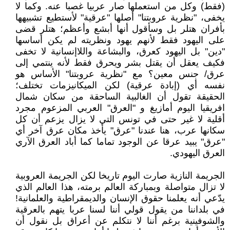
(فقط) وكل من استعملها صار عربيا غصبا عنه. وكما لا
يخفى، "نظرية عروبتنا" أصلها "عرقية" لأستطيع تشبيهها
بأفران هتلر بل وسأقول أنها أبشع وأعظم؛ هتلر قضى
على اليهود فقط لأنهم يهود ونظريته لم يكن أساسها
"دين" بل اليهود كعرق، والبشاعة واللاإنسانية لا تخفى
فكيف يعقل أن يقتل بشر ويحرق فقط لأنه ينتمي إلى
عرق/ جنس معين؟ مع "نظرية عروبتنا" الأساس هو
نفسه أي (إبادة عرقية) لكن الميكانيزمات تختلف؛
الحقيقة تقول أن الغالبية الساحقة من سكان شمال
افريقيا اليوم أمازيغ و "العرق" العربي المزعوم مجرد
أقلية لا غير حتى في تونس التي لا يزال يزعم أن كل
سكانها عرب، هنا عندنا "عرق" يأخذ مكان عرق آخر أي
"عرق" يبيد عرقا عن الوجود تماما كما أباد العرق الآري
العرق اليهودي.
الجريمة النازية صارت اليوم تاريخا لكن الجريمة العروبية
لا تزال متواصلة وبمباركة العالم برمته، هذا العالم الذي
يدّعي أنه يعلمنا حقوق الإنسان والديمقراطية والعلمانية!
في بلداننا من يقول قولي أننا لسنا عربا يتهم بالعرقية
والشوفينية برغم أننا لا نتكلم عن أعراق بل نقول أن