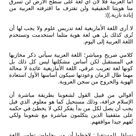
أما العربية فلا لأن أي لغة على سطح الأرض لن تسرق
منا هويتنا الحقيقية ولن تقترف ما اقترفته العربية من
إبادة نازية.)):
لا أرى اللغة الأمازيغية لغة تدريس علوم ولا يجب لها أن
تُرى كذلك بل هي لغة هوية مثلما استخدمت وتستخدم
اللغة العربية إلى اليوم.
كلامي صريح ومباشر؛ اللغة العربية سيأتي ذكر مخازيها
في المستقبل لكن أساس مشكلتها ليس كل ذلك بل
كونها لغة تعريب عرقي، اللغة الأمازيغية عائدة لا محالة
مهما طال الزمان وعودتها سيكون أساسها الأول استعادة
الهوية والخروج من سجن العروبة.
أقوالي من قبيل القول لشعوبنا بطريقة مباشرة أن
الإسلام خرافة، وذلك مستحيل كما هو معلوم. الذي قيل
يجب أن يصل لكل من بدأ يفكر لكي لا يخطئ في حكمه
على مثقفينا الذين يتكلمون مباشرة مع شعوبنا ولكي
تُفهم جيدا مواقفهم.
تساؤل للمستقبل: لاحظوا أن من يحاولون تطوير اللغة