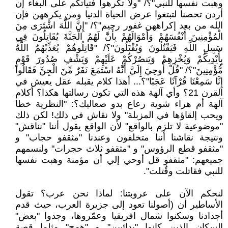
وهبت نفسها للنبي"؟/ "ولا تكرهوا فتياتكم على البغاء إن
أردن تحصنا لتبتغوا عرض الحياة الدنيا ومن يكرههن فإن
الله من بعد إكراههن غفور رحيم"؟/ "إِنَّ اللَّهَ اشْتَرَى مِنَ
الْمُؤْمِنِينَ أَنْفُسَهُمْ وَأَمْوَالَهُمْ بِأَنَّ لَهُمُ الْجَنَّةَ يُقَاتِلُونَ فِي
سَبِيلِ اللَّهِ فَيَقْتُلُونَ وَيُقْتَلُونَ"؟/ "قَاتِلُوهُمْ يُعَذِّبْهُمُ اللَّهُ
بِأَيْدِيكُمْ وَيُخْزِهِمْ وَيَنصُرْكُمْ عَلَيْهِمْ وَيَشْفِ صُدُورَ قَوْمٍ
مُّؤْمِنِينَ"؟/ "قُلْ أُوحِيَ إِلَيَّ أَنَّهُ اسْتَمَعَ نَفَرٌ مِّنَ الْجِنِّ فَقَالُوا
إِنَّا سَمِعْنَا قُرْآنًا عَجَبًا"؟... أهذا كلام يقبله عقل يعيش في
القرن 21؟ وأي آلهة هذه التي تكون رسالتها هكذا؟ أكلام
آلهة أم هراء شوية رعاع بدو صعاليك؟: "النظرية خطأ
ويحب إلقاؤها في المزبلة" ولا نقاش في ذلك! لكن ذلك
"موضوعية لا تلزم بالواقع" لأن الواقع يقول أننا "نناقش"
ونتيجة نقاشنا أننا متخلفون وعندنا "مثقفو حجاب" و
"مثقفو قطع الرؤوس" و "مثقفو ثلاث حجرات" ولنسمهم
جميعهم: "مثقفو قل أوحي إلي أن مؤمنة وهبت نفسها
للنبي فقاتلت وقُتلت".
لنحكم الآن على عروبتنا: لماذا نحن عرب؟ تقول
الأساطير أن (أصولنا تعود إلى جزيرة العرب، حيث قدم
أجدادنا وسكنوا شمال افريقيا وعمّروها، وجدوا "بعض"
السكان الذين كانوا "بدائيين" و "همج" مثلما قصة