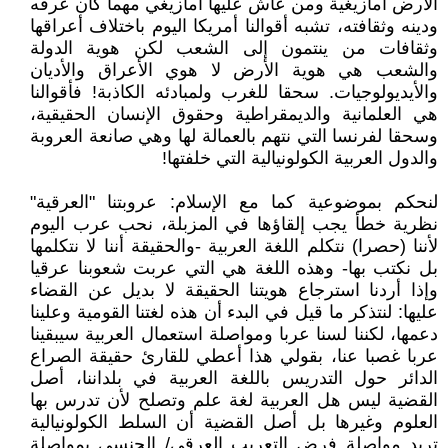
الأرض أمازيغية ومن عاش عليها أمازيغي مهما كان عرقه
ودينه وثقافته، تشبه أقوالنا أمريكا اليوم باختلاف أعراقها
وثقافات من ينتمون إلى الشعب لكن هوية الدولة
والشعب هي هوية الأرض لا هوي الأعراق والأديان
والأيديولوجيات. سحقا للغرب ولمبادئه الكاذبة! فأقوالنا
هي العلمانية والديمقراطية وحقوق الإنسان الحقيقية،
وسحقا لفرنسا التي نتهم بالعمالة لها وهي صانعة العروبة
والدول العربية الكولونيالية التي خلفتها!
لنحكم بموضوعية كما مع الإسلام: عروبتنا "العرقية"
نظرية خطأ يجب إلقاؤها في المزبلة، نحب عرب اليوم
لأننا (حصرا) نتكلم اللغة العربية -والحقيقة أننا لا نتكلمها
بل نكتب بها- وهذه اللغة هي التي عربت شعوبنا عرقيا
وإذا أردنا استرجاع هويتنا الحقيقة لا بديل عن القضاء
عليها: لنتذكر ما قيل في البدء أن هذه لغتنا القومية وعلينا
دعمها، لكننا لسنا عربا ومواصلة استعمال العربية سيبقينا
عربا غصبا عنا، بقولي هذا أعطي للقارئ حقيقة الصراع
الدائر حول التدريس باللغة العربية في بلداننا، أصل
القضية ليس هل العربية لغة علم وتصلح لأن تدرس بها
العلوم وغيرها بل أصل القضية أن السلط الكولونيالية
تريد مواصلة فرض التعريب العرقي/ الجنسي بمواصلة