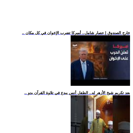
.. خارج الصندوق | حصار شامل.. أميركا تضرب الإخوان في كل مكان
.. بعد تكريم شيخ الأزهر له.. الطفل أنس يبدع في تلاوة القرآن بدو