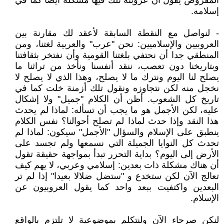
المفروض يقول أن عروبته تلك فيها مشكلة أيضا كما في
إسلامه.
- لنواصل مع النقطة السابقة لأعقد لك مقارنة بين
العروبيين والإسلاميين: نحن "عرب" والعربية لغتنا، ومن
المنطقي جدا أن نحتفي بلغتنا القومية وأن نفتخر بثقافتنا
وبتاريخنا دون تعصب، ننقد أنفسنا ونأخذ من تراثنا ما
يصلح لنا اليوم ونترك ما لا يصلح، وهذا الذي لا يصلح لا
نخجل منه لكن نتجاوزه ونقول تلك أزمنة خلت كما في
تاريخ كل الشعوب. أظن أن الكلام "جميل" ولا إشكال
عليه، لكن الأجمل هو ما يجب أن تسأله: لماذا لم يحدث
هذا النقد وإذا حدث لماذا لم تصلح أحوالنا؟ نفس الكلام
ينطبق على الإسلام والسؤال "الأجمل" سيكون: لماذا لم
تحدث كل النوايا الجميلة التي نسمعها ولم تجسد على
الأرض إلى اليوم؟ بداية التحرر تبدأ بمواجهة حقيقة تقول
أن هناك مشكلة ذات بعدين: إسلامي وعربي، لا يهم كيف
تعالج الآن لكن ستخدع و "ستضل ضلالا بعيدا" إذا لم تر
البعدين واكتفيت ببعد واحد كما يقول العروبيون عن
الإسلام.
لنكن صرحاء الآن ولنتكلم بموضوعية لا تلتزم بالواقع