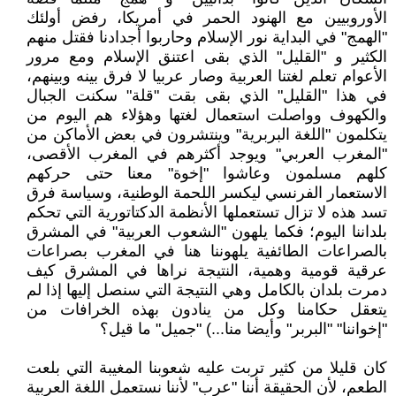
الأوروبيين مع الهنود الحمر في أمريكا، رفض أولئك
"الهمج" في البداية نور الإسلام وحاربوا أجدادنا فقتل منهم
الكثير و "القليل" الذي بقى اعتنق الإسلام ومع مرور
الأعوام تعلم لغتنا العربية وصار عربيا لا فرق بينه وبينهم،
في هذا "القليل" الذي بقى بقت "قلة" سكنت الجبال
والكهوف وواصلت استعمال لغتها وهؤلاء هم اليوم من
يتكلمون "اللغة البربرية" وينتشرون في بعض الأماكن من
"المغرب العربي" ويوجد أكثرهم في المغرب الأقصى،
كلهم مسلمون وعاشوا "إخوة" معنا حتى حركهم
الاستعمار الفرنسي ليكسر اللحمة الوطنية، وسياسة فرق
تسد هذه لا تزال تستعملها الأنظمة الدكتاتورية التي تحكم
بلداننا اليوم؛ فكما يلهون "الشعوب العربية" في المشرق
بالصراعات الطائفية يلهوننا هنا في المغرب بصراعات
عرقية قومية وهمية، النتيجة نراها في المشرق كيف
دمرت بلدان بالكامل وهي النتيجة التي سنصل إليها إذا لم
يتعقل حكامنا وكل من ينادون بهذه الخرافات من
"إخواننا" "البربر" وأيضا منا...) "جميل" ما قيل؟
كان قليلا من كثير تربت عليه شعوبنا المغيبة التي بلعت
الطعم، لأن الحقيقة أننا "عرب" لأننا نستعمل اللغة العربية