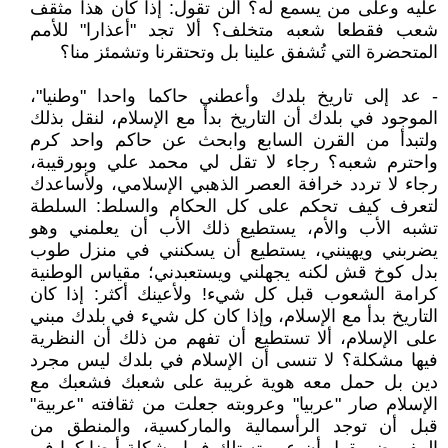
عليه وعلى من يسمع له؟ ألن تقول: إذا كان هذا مثقف
شعب فقطعا شعبه متخلف؟ ألا تجد "أعذارا" للأمم
المتحضرة التي تُشفق علينا بل وتحتقرنا وتشمئز منا؟
- عد إلى تاريخ بلدك وأعطني حاكما واحدا "وطنيا"،
الموجود في بلدك أن التاريخ بدأ مع الإسلام، لنقل بذلك
ولتبدأ من القرن السابع وابحث عن حاكم واحد كرم
واحترم شعبه؟ رجاء لا تقل لي محمد علي وبورقيبة،
رجاء لا تردد خرافة العصر الذهبي الإسلامي، ولأساعدك
لتعرف كيف تحكم على كل الحكام والسلط: السلطة
تشبه الأب والأم، يستطيع ذلك الأب أن يعلمني وهو
يضربني ويهينني، يستطيع أن يسكنني في منزل طوب
بدل كوخ قش لكنه يجهلني ويستعبدني؛ مقياس الوطنية
كرامة الشعوب قبل كل شيء! ولأعينك أكثر: إذا كان
التاريخ بدأ مع الإسلام، وإذا كان كل شيء في بلدك مبني
على الإسلام، ألا تستطيع أن تفهم من ذلك أن النظرية
فيها مشكلة؟ لا تنسى أن الإسلام في بلدك ليس مجرد
دين بل حمل معه هوية غريبة على شعبك فشعبك مع
الإسلام صار "عربيا" وعروبته جعلت من ثقافته "عربية"
قبل أن توجد الرأسمالية والماركسية، والمنطق من