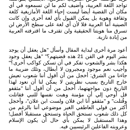
تواجد اللغة العربية، وأضيف لكم ما لن تسمعوه في أي
مكان أن القضية أيضا ليست إحياء اللغة الأمازيغية كلغة
وثقافة وهوية بل يمكن القبول بأي لغة أخرى وإن كانت
الصينية أما العربية فلا لأن أي لغة على سطح الأرض لن
تسرق منا هويتنا الحقيقية ولن تقترف ما اقترفته العربية
من إبادة نازية.
أعود مرة أخرى لبداية المقال وأسأل "هل يعقل أن يوجد
بشر اليوم في القن 21 هذه قضيتهم؟" "هل يعقل وجود
هكذا بشر والشعوب تفكر في أن تسكن كواكب أخرى؟"
وأجيب نعم موجود ومجبرون لا أبطال، وتلك ضريبة ما
جاءنا من الشرق: أخجل من أن أقول أننا شعوب تعيش
خارج التاريخ بسبب نظريتين لا يمكن لنا أن نعود لهذا
التاريخ دون مواجهتهما، أخجل من أن أقول أننا "مثقفو
قل أوحي إلي أن مؤمنة وهبت نفسها للنبي فقاتلت
وقُتلت" و "مثقفو أنا ابن فلان ولست ابن علان"، وأخجل
أكثر من قولي العاطفي الغير موضوعي أننا بالرغم من
كل ذلك شعوب تستحق الحياة وتستحق مستقبلا أفضل!
وهذا المستقبل لا يمكن بأي حال أن يكون الإسلام
وعروبته الفاعلين الرئيسيين فيه.