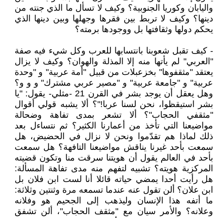
واليابان وكوريا الجنوبية؟ وكيف لا تسأل ما الذي جنته من
دينها؟ وكيف لا تربط بين فقرها وجهلها وبين دينها الذي
يحكم دولها وثقافتها بل ووجودها برمته؟
- كيف تقبل شعوبنا بانتسابها للعرب وكل شيء فيه صفة
"العربي" لم يأتها منه إلا المذلة والهوان؟ وكيف لا يزال
يعتقد "مثقفوها" بخزعبلات من قبيل "أمة عربية" و "وحدة
عربية" و "جامعة عربية" و "مصير عربي مشترك" و و و؟
وهل يعقل أن يوجد بشر في القرن 21 -مثلي- يقول: "يا
بشر استيقظوا، نحن لسنا عربا!"؟ ألا يشبه قولي أقوال
"مثقفي الحجاب"؟ ألا تشعر بمدى تفاهة وضحالة
مواضيعنا التي تأخذ من أعمارنا الكثير؟ ثم نتساءل بعد
ذلك لماذا هم تقدّموا ونحن لا نزال في الحضيض، هل
سمعت بأحد غيرنا يناقش مواضيعنا التافهة؟ هل سمعت
بأحد في العالم يقول أن هويتنا سرقت منا وتكون قضيته
المركزية هويته؟ تشبيه لتفهم منه مدى تفاهة المسألة:
هل رأيت أحدا يمضي حياته قائلا أنا لست ابن فلان بل
ابن علان؟ ألن تقول عنه عندما تسمعه مرة وثنتين وثلاثة:
ما أتفه هذا الإنسان وليذهب إلى الجحيم هو وفلانه
وعلانه؟ والأمر سيان مع "مثقف الحجاب"، ألن تشفق