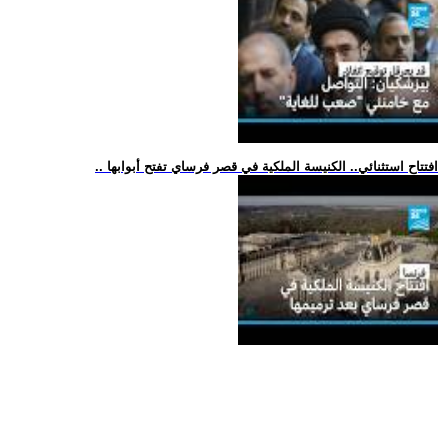
.. افتتاح استثنائي.. الكنيسة الملكية في قصر فرساي تفتح أبوابها