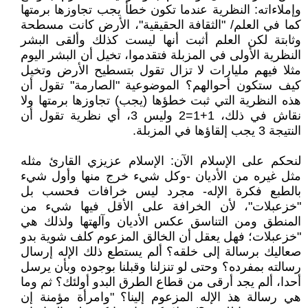
وإملاءاته: النظرية عندما تكون خطأ يجب تجاوزها برمتها
كما في العلم/ "الثقافة الحقيقية"، الأرض كانت مسطحة
وثابتة لكن العلم أثبت أنها ليست كذلك وألقى البشر
النظرية الأولى في المزبلة فتقدموا، تخيل أن البشر اليوم
مثلا فيهم مليارات لا تزال تقول بتسطيح الأرض وتخيل
كيف ستكون أحوالهم؟ الموضوعية "الصارمة" تقول أن
هذه النظرية التي ثبت خطؤها (يجب) تجاوزها برمتها ولا
نقاش في ذلك، 1+1=2 وليس 3، أي نظرية تقول أن
النتيجة 3 يجب إلقاؤها في المزبلة.
لنحكم على الإسلام الآن: الإسلام عزيزي القارئ مثله
مثل غيره من الأديان -وكل شيء خرج منها وأول شيء
بالطبع فكرة الإله- مجرد ليس خرافات فحسب بل
"خزعبلات"، لأن الخرافة على الأقل فيها شيء من
المنطق ومن التناسق عكس الأديان وآلهتها ولذلك هي
"خزعبلات؛ فهل يعقل أن الخالق المزعوم كلف شوية بدو
صعاليك برسالة إلى خلقه؟ ألم يستطع ذلك الإله إرسال
رسالته بمفرده؟ وحتى لو تنزلنا وقبلنا بوجوده وبأن يرسل
أحدا، ألم يجد أرقى من قطاع الطرق البدو أولئك؟ ثم وما
هي رسالة هذ الإله المزعوم إلينا؟ "وامرأة مؤمنة إن