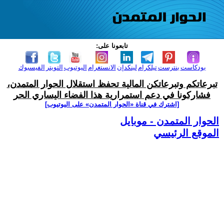
تابعونا على:
بودكاست
بنترست
تيلكرام
لينكدإن
الانستغرام
اليوتيوب
التويتر
الفيسبوك
تبرعاتكم وتبرعاتكن المالية تحفظ استقلال الحوار المتمدن،
فشاركونا في دعم استمرارية هذا الفضاء اليساري الحر
[اشترك في قناة ‫«الحوار المتمدن» على اليوتيوب]
الحوار المتمدن - موبايل
الموقع الرئيسي