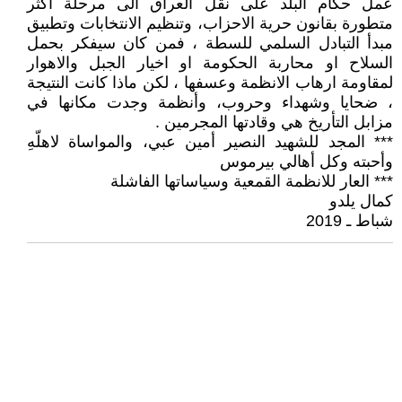
عمل حكام البلد على نقل العراق الى مرحلة اكثر
متطورة بقانون حرية الاحزاب، وتنظيم الانتخابات وتطبيق
مبدأ التبادل السلمي للسطة ، فمن كان سيفكر بحمل
السلاح او محاربة الحكومة او اخيار الجبل والاهوار
لمقاومة ارهاب الانظمة وعسفها ، لكن ماذا كانت النتيجة
، ضحايا وشهداء وحروب، وأنظمة وجدت مكانها في
مزابل التأريخ هي وقادتها المجرمين .
*** المجد للشهيد النصير أمين عبي، والمواساة لاهلّهِ
وأحبته وكل أهالي بيرموس
*** العار للانظمة القمعية وسياساتها الفاشلة
كمال يلدو
شباط ـ 2019