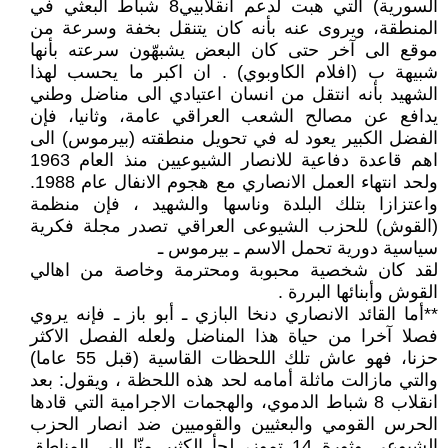
السورية) التي هبت لدعم انقلابيي8 شباط البعثي في
المنطقة، ويروى عنه بأنه كان يتنقل بخفة وسرعة من
موقع الى آخر حتى كان البعض يشبهّون سرعته بأنها
شبيهة ب (افلام الكاوبوي) . ان اكبر ما يحسب لهذا
الشهيد بأنه انتقل من انسان اعتيادي الى مناضل وطني
يدافع عن مصالح الشعب العراقي عامة، وثانيا، فإن
الفضل الكبير يعود له في تحويل منطقته (بيرموس) الى
اهم قاعدة دفاعية للانصار الشيوعيين منذ العام 1963
ولحد انتهاء العمل الانصاري مع هجوم الانفال عام 1988.
واعتزازا بتلك البلدة وناسها والشهيد ، فإن منظمة
(القوش) للحزب الشيوعى العراقي تصدر مجلة فكرية
سياسية دورية تحمل الاسم ـ بيرموس ـ
لقد كان شخصية محبوبة ومحترمة وخاصة من اهالي
القوش وأبنائها البررة .
**أما القائد الانصاري دنخا البازي ـ أبو باز ـ فإنه يروي
فصلا آخرا من حياة هذا المناضل ولعله الفصل الاكثر
حزنا، فهو عاش تلك اللحظات القاسية (قبل 55 عاما)
والتي مازالت ماثلة أمامه لحد هذه اللحظة ، ويقول: بعد
انقلاب 8 شباط الدموي، والهجمات الاجرامية التي قادها
الحرس القومي والبعثيين والقوميين ضد انصار الحزب
الشيوعي وثورة 14 تموز، لجأ الكثير منّا الى المناطق