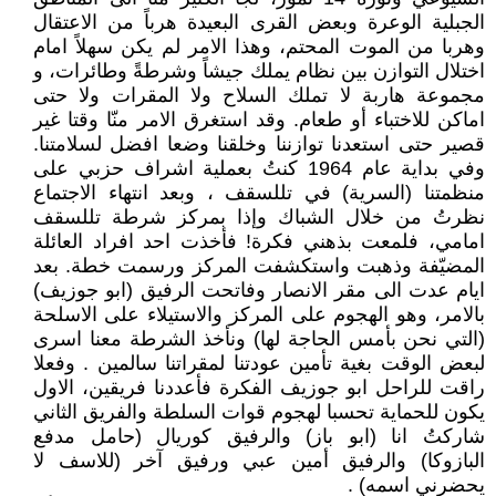
الجبلية الوعرة وبعض القرى البعيدة هرباً من الاعتقال
وهربا من الموت المحتم، وهذا الامر لم يكن سهلاً امام
اختلال التوازن بين نظام يملك جيشاً وشرطةً وطائرات، و
مجموعة هاربة لا تملك السلاح ولا المقرات ولا حتى
اماكن للاختباء أو طعام. وقد استغرق الامر منّا وقتا غير
قصير حتى استعدنا توازننا وخلقنا وضعا افضل لسلامتنا.
وفي بداية عام 1964 كنتُ بعملية اشراف حزبي على
منظمتنا (السرية) في تللسقف ، وبعد انتهاء الاجتماع
نظرتُ من خلال الشباك وإذا بمركز شرطة تللسقف
امامي، فلمعت بذهني فكرة! فأخذت احد افراد العائلة
المضيّفة وذهبت واستكشفت المركز ورسمت خطة. بعد
ايام عدت الى مقر الانصار وفاتحت الرفيق (ابو جوزيف)
بالامر، وهو الهجوم على المركز والاستيلاء على الاسلحة
(التي نحن بأمس الحاجة لها) ونأخذ الشرطة معنا اسرى
لبعض الوقت بغية تأمين عودتنا لمقراتنا سالمين . وفعلا
راقت للراحل ابو جوزيف الفكرة فأعددنا فريقين، الاول
يكون للحماية تحسبا لهجوم قوات السلطة والفريق الثاني
شاركتُ انا (ابو باز) والرفيق كوريال (حامل مدفع
البازوكا) والرفيق أمين عبي ورفيق آخر (للاسف لا
يحضرني اسمه) .