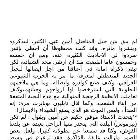
لم يبق من جيل المناضل أمين عبي الكثير، ليتذكروه
وينشروا مآثره، وقد كنت محظوظاً أن احظى بإثنين
سردوا لي الاحاديث الكثيرة عنه. ومع ان خمسة
وخمسون عاما انقضت منذ ان ارتقى مجد الشهادة، لكن
تبقى ذكراه امانة في أعناقنا من اجل ايصالها للجيل
الجديد المتعطش لمعرفة ما مر به الحزب الشيوعي
العراقي، وكيف صنع كوادره وأبطاله، وما هي ملاحمهم
البطولية التي استرخصوا لها ارواحهم وحياتهم،وكيف
تعاملت الانظمة الرجعية المتوالية مع هذه النخبة المثقفة
من ابناء الشعب. وكما قال نابليون بونابرت مرة: إنه
المبدأ ، وليس الموت هو الذي يصنع الشهداء والابطال!
**يتحدث الاستاذ موفق حكيم عن أمين ويقول : لم تكن
(بيرموس) البلدة التي ينحدر منها الراحل بعيدة عن بلدتنا
القوش، وكنّا قد سمعنا عن بطولاته كثيرا، ولعل بعض
الصور مازالت عالقة بالذاكرة. فقد ترعرع في وسط