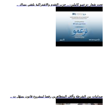
.. تحت شعار -نزعمو كاملين-... حزب التقدم والاشتراكية يلتقي بساك
.. صدامات بين الشرطة وآلاف المتظاهرين رفضا لمشروع قانون يسهّل ت