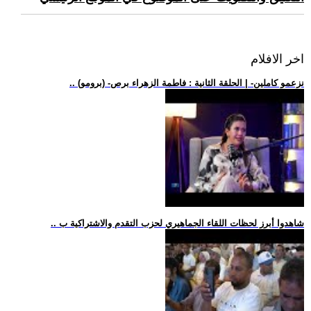
اخر الافلام
.. (برومو) -نزعمو كاملين- | الحلقة الثانية : فاطمة الزهراء برص
.. شاهدوا أبرز لحظات اللقاء الجماهيري لحزب التقدم والاشتراكية ب