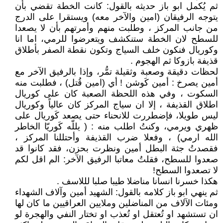
ثم يُكمل ابو باز حديثه بالقول: كانت الخطة تقضي بأن
يتوجه الرفيقان (امين والآخر معه) ويستقرا على الدرج
من جانب المركز ، وطلبت منهم وأمرتهم بأن لا يصعدا
للسطح لان الخطة ستنكشف ويتعرضوا للرمي، اما انا
وكوريال فنكون خلف السياج وتكون نقطة الصفر بأطلاق
قذيفة بازوكا ثم الهجوم .
لحظات دقيقة وصعبة وثقيلة تمُّر، وإذا بالرفيق الآخر مع
أمين يصرخ : أمين كَوشن ! أي (امين قُتل) ، فطلبت منه
السكوت ، وفي هذه اللحظة الصعبة كان على كوريال
اطلاق القذيفة ، إلا ان سياج المركز كان عالياً وكوريال
ليس طويلا، فإضطررت للانحناء حتى يصعد كَوريال على
ظهري ويرمي، وكنتُ اطلب منه : ( يللّه كَوريّا الخاطر
الله ارمي) ، وفعلا ضرب القذيفة وأحتللنا المركز ،
فقصدتُ جثة البطل أمين ونظرت بحزن، فقد كانوا قد
صعدوا للسطح، فقلتُ معاتبا الرفيق الآخر: الم اقل لكم
لا تصعدوا السطح!
هكذا خسرنا انسانا مناضلا طيبا صلبا لللاسف .
ثم ينهي ابو باز كلامه بالقول: الشهيد أمين وآلاف الشهداء
ومئات الآلاف من المناضلين وملايين العراقيين ما كان لها
ان تستشهد او تُعتقل او تُعذب او تختار النفي والهجرة لو