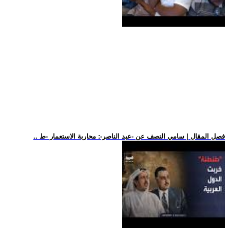
.. فصل المقال | سامي النصف عن -عبد الناصر-: محاربة الاستعمار -ط