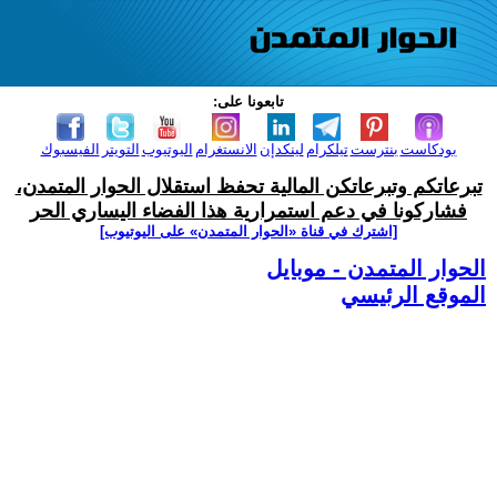
تابعونا على:
بودكاست
بنترست
تيلكرام
لينكدإن
الانستغرام
اليوتيوب
التويتر
الفيسبوك
تبرعاتكم وتبرعاتكن المالية تحفظ استقلال الحوار المتمدن،
فشاركونا في دعم استمرارية هذا الفضاء اليساري الحر
[اشترك في قناة ‫«الحوار المتمدن» على اليوتيوب]
الحوار المتمدن - موبايل
الموقع الرئيسي