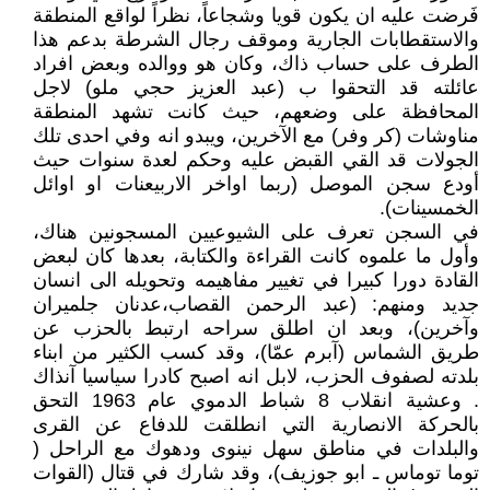
فَرضت عليه ان يكون قويا وشجاعاً، نظراً لواقع المنطقة
والاستقطابات الجارية وموقف رجال الشرطة بدعم هذا
الطرف على حساب ذاك، وكان هو ووالده وبعض افراد
عائلته قد التحقوا ب (عبد العزيز حجي ملو) لاجل
المحافظة على وضعهم، حيث كانت تشهد المنطقة
مناوشات (كر وفر) مع الآخرين، ويبدو انه وفي احدى تلك
الجولات قد القي القبض عليه وحكم لعدة سنوات حيث
أودع سجن الموصل (ربما اواخر الاربيعنات او اوائل
الخمسينات).
في السجن تعرف على الشيوعيين المسجونين هناك،
وأول ما علموه كانت القراءة والكتابة، بعدها كان لبعض
القادة دورا كبيرا في تغيير مفاهيمه وتحويله الى انسان
جديد ومنهم: (عبد الرحمن القصاب،عدنان جلميران
وآخرين)، وبعد ان اطلق سراحه ارتبط بالحزب عن
طريق الشماس (آبرم عمّا)، وقد كسب الكثير من ابناء
بلدته لصفوف الحزب، لابل انه اصبح كادرا سياسيا آنذاك
. وعشية انقلاب 8 شباط الدموي عام 1963 التحق
بالحركة الانصارية التي انطلقت للدفاع عن القرى
والبلدات في مناطق سهل نينوى ودهوك مع الراحل (
توما توماس ـ ابو جوزيف)، وقد شارك في قتال (القوات