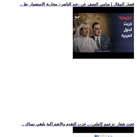
.. فصل المقال | سامي النصف عن -عبد الناصر-: محاربة الاستعمار -ط
.. تحت شعار -نزعمو كاملين-... حزب التقدم والاشتراكية يلتقي بساك