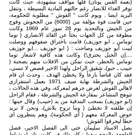
(نعمة القس يونان) فلها مواقف مشهودة، حيث كانت
توفر الغذاء للانصار رغم حالتهم المادية البسيطة ، وتنقل
البريد ايضا . ويوم كانت " القوش " مطلوبة للحكومة،
حين قامت قوة مؤلفة من (6000) من الجحوش وفوج
من الجيش وبالتحديد يوم 28 تموز عام 1969 وكانت
مطوقة من كل الجهات بحثاً عن القائد الانصاري ( توما
توماس ـ ابو جوزيف) قامت باختراق صفوفهم ووصلت
لبيت أبو جوزيف وصاحت : ( ابو جوزيف ...ابو جوزيف
....إن الجبل يحترق!) وكانت هذه كافية لاشعار توما
توماس بالخطر، حيث تمكن من الافلات منهم بصحبة (
حبيب ـ حبو)، شقيق الراحل ولهذا الاخير قصص لا تنسى،
فقد كان قناصاً بارعاً ولا يخطئ الهدف . وحدث ان قام
الجيش والشرطة نهاية صيف 1971 بعمل استفزازي
لاهالي القوش لغرض جرهم لمعركة، وفي هذه الحالات ،
تتوهج المشاعر بمقارعة الجيش والشرطة ، فقام الراحل
(ابو جوزيف) بسحب البندقية من يد (حبيب) وقال حينها :
إن طلقته لا تخطئ ( وما تروح بلاش)، ونحن لا نريد
خوض المعركة معهم ( أي الحكومة)، وهم ينتظرون اي
خطأ ليحرقوا القوش!
يصل الاستاذ سليمان ختى الى الفصل الاخير، فصل
الفاجعة والوجع ويقول: كان ذلك في كانون ثان او شباط