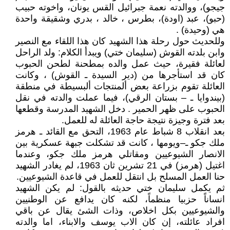
جيجو)، ووالدته نعمة جبرائيل القس يونان، واخوته حبيب
(حبو)، عبد (اودة)، بطرس ، خالد ، بدري وشقيقة واحدة
هي (وحيدة) .
وللحديث حول رحلة هذا الشهيد كان هذا اللقاء مع النصير
وابن بلدته القوش (سليمان ختي) ويبدأ الكلام: ولد الراحل
لعائلة فقيرة، حيث عمل والده بمطحنة لطحن الحبوب
كان قد استأجرها من (دير السيدة ـ القوش) ، وكانت
العائلة تقوم بزراعة بعض ألمنتجات ألبسيطة في منطقة
(بيندوايا ـ – بستان الرقي)، فيما عملت والدته في نقل
الحبوب على ظهر الحمير . دخل الشهيد المدرسة وقطعها
بعد فترة وجيزة نتيجة حاجة العائلة له للعمل.
بعد انقلاب 8 شباط عام 1963، التحق مع القائد ـ هرمز
ملك جكو ـ–ويومها ، كانت قد تشكلت جبهة عسكرية بين
الانصار الشيوعيين ومقاتلي هرمز ملك جكو، وعندما
اغتيل (هرمز) في 21 تشرين ثان 1963، لم يغادر الشهيد
حنا العمل المسلح بل انتقل للعمل في قاعدة الشيوعيين.
ثم يكمل سليمان ختي حديثه بالقول: لم يكن الشهيد
انساناً حزبيا منظماً، لكنه كان يدافع عن الوطنيين
والشيوعيين بكل اخلاص، وذات الشئ يقال عن باقي
افراد عائلته، إن كان الاب يوسف والابناء، اما والدته