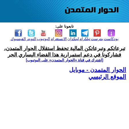
تابعونا على:
بودكاست
بنترست
تيلكرام
لينكدإن
الانستغرام
اليوتيوب
التويتر
الفيسبوك
تبرعاتكم وتبرعاتكن المالية تحفظ استقلال الحوار المتمدن،
فشاركونا في دعم استمرارية هذا الفضاء اليساري الحر
[اشترك في قناة ‫«الحوار المتمدن» على اليوتيوب]
الحوار المتمدن - موبايل
الموقع الرئيسي