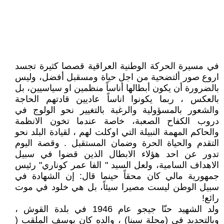
في مسيرة الحركة الوطنية العراقية قصصا كثيرة تجسد
اروع صور ألتضحية من اجل حياة ومسقبل أفضل، وليس
بالضرورة أن يكون أبطالها أناساً منظمين او سياسيين، بل
بالعكس ، ربما يكونوا اناساً عاديين قادتهم الحاجة
والشعور بالمسؤولية والرغبة بالتغيير نحو الولوج في
دروب الكفاح الصعبة، خاصة عندما تخون الانظمة
والحاكم المهمة النبيلة التي اوكلت لهم ، لقيادة البلد نحو
التقدم والحياة الحرة وضمان المستقبل . وقصة اليوم
تدور عن احد هؤلاء الابطال الذين قضوا في سبيل
الاهداف السامية، ولعل السيد " الفا عمر كوناري" رئيس
جمهورية مالي كان محقاً حينما قال: إن الشهادة في
سبيل الوطن ليست مصيرا سيئاً، بل هي خلود في موت
رائع!
ولد الشهيد حنّا جيجو عام 1946 في بلدة القوش ،
وبالتحديد في (محلة سينا) ، والده كان يوسف الملقب (