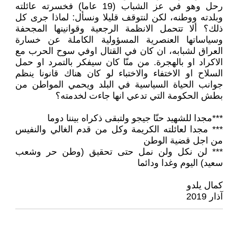
رحل وهو في عز الشباب (19 عاما) فخسرته عائلته
وبلدته ووطنه، لكن لنتوقف قليلا ونسأل: لماذا جرى كل
ذلك؟ ألا تتحمل الانظمة الرجعية وقوانينها المجحفة
وسياساتها العنصرية المسؤولية الكاملة عن خسارة
العراق لشبابه، ان كان في القتال اوفي سوح الحرب مع
الاكراد او بالهجرة. من منّا كان سيفكر بالتمرد او حمل
السلاح او الاختفاء والاختباء لو كان هناك قانونا ينظم
جوانب الحياة السياسية في البلد ويحمي المواطن من
بطش الحكومة التي تدعي انها جاءت لخدمته؟
***مجدا للشهيد حنّا جيجو ولتبقى ذكراه بيننا دوما
*** مجدا لعائلته الكريمة وكل من قدم الغالي والنفيس
من اجل قضية الوطن
*** لن نكل ولن نمل حتى تحقيق (وطن حر وشعب
سعيد) اليوم وغدا ودائما
كمال يلدو
آذار 2019