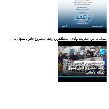
.. صدامات بين الشرطة وآلاف المتظاهرين رفضا لمشروع قانون يسهّل ت