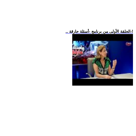
.. الحلقة الأولى من برنامج -أسئلة حارقة-!