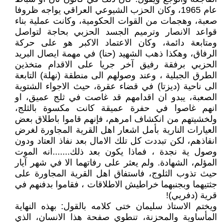
عام 1965، وكان الحزب الشيوعي العراقي يواجه ظروفا
صعبة، وهجمات من القوات الحكومية، وكانت عملية بناء
قواعد الانصار وترميم الجسد الحزبي بحاجة لتواصل
ومتابعة دائمة، وكان الاعتماد الاكبر هو على حركة
الرفاق، وهكذا ذهب الشهيد (حنا) في مهمة ايصال البريد
الحزبي برفقة رفيق آخر جريا على الاقدام متخذين
الطرق الجبلية ، وعند وصولهم الى منطقة (نهلة) التابعة
الى ناحية (ديزتا) في قضاء عقرة، حيث الاجواء الشتوية
الصعبة، يبدو ان اقدامهم قد غاصت في ثلج عميق، او
انهم غاصوا في حفرة عميقة كانت مكسوة بالثلج،
ولخشيتهم من انكشاف امرهم، فإنهم قاموا باطلاق بعض
العيارات النارية بأمل اشعار اهل القرية المجاورة لغرض
انقاذهم، لكن تبددت كل تلك الامال بعد نفاذ العتاد ودون
وصول ية نجدة ، فماذا يكون بعد ذلك.......انه الموت
المؤلم، الشهادة. ولم يعثر على رفاتهما الا في شهر آيار
حيث تذوب الثلوج، فاستفاق اهل القرية المجاورة على
جثتيهما وبجنبهما خراطيش الاطلاقات ، فقاموا بدفنهم في
قرية (دفريي)!
ويختم الاستاذ سليمان ختى كلامه بالقول: بهذه النهاية
المأساوية والمحزنة، تنطوي صفحة هذا الانسان، الذي