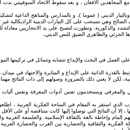
 مع المجاهدين الأفغان ، و بعد سقوط الاتحاد السوفييتي بدت 
لتيار الديني ( عموما )، و بالمدارس والمناهج الداعية لتشك
لصالح وهي تنسحب على كل التيارات الدينية الراديكالية غير ا
تشدد والذكورية. وتطورت لتصبح على يد الانتحاريين معاداة لل
رها الجزئي والظاهري الضيق للنص الديني،
لى العمل في البحث والإبداع تتشابه وتتماثل في تركيبتها المو
 بالقدرة الذاتية على الإبداع و المثابرة والاجتهاد في ميدان
 لكن لا يعني ذلك بالضرورة وصولهم إلى ذات النتائج مهما ت
 والمعرفي ويستخدمون نفس أدوات المعرفة ونفس آليات الف
 الذي استقر به المقام في الساحة الفكرية العربية ، اطلعوا 
ها ، إلا أن النتائج التي توصلوا إليها كانت متناقضة أو على ال
هم إلمام وإحاطة بالغة بالثقافة الإسلامية. والفلسفة الغربية
الفكرية والثقافية والحضارية بين الغرب والحضارة العربية ال