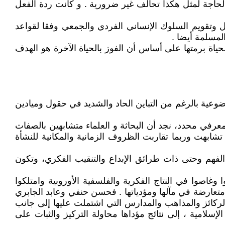
الحاجة لمثل هكذا تحالف غير ضرورية . و كانت ردة الفعل
يل وتقويم السلوك الإنساني الفردي والجمعي وفقا لقواعد
لمسلمة أيضا .
حياة برمتها على أساس أن الفوز بالحياة الآخرة هو الهدف
ضوعية بالرغم من التباين الحاد والشديد في حقول وميادين
 معرفي محدد، نجد أن البحاثة و العلماء متشابهين بالصفات
شابهت وربما تقاربت الظروف الزمانية والمكانية للنشأة
هم وحتى ذات طرائق الإبداع والتنقيب الفكري، وتكون
وغاصوا في النتاج الفكرية والفلسفية الأوروبية وامتلكوا
أقل متعارضة في مآلها ومؤدياتها . فحسن حنفي وعابد الجابري
 والركائز والمذاهب والمدارس التي اشتملت عليها إلى جانب
إسلامية ، إلى نتائج مؤداها محاولة التركيز والثبات على