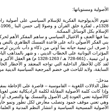
الأصولية ومستوياتها:
تقوم الأيديولوجية الفكرية للإسلام السياسي على أصولية را
الإسلام بكل الوسائل الممكنة.
بما فيها العنف و الاغتيال السياسي و ساهم المفكر الأهم لحركة الإخوان سيد قطب- 1929-1966 _ في تثبيت تكفي
بني الفكر الأصولي ذاته على قاعدة التمسك الظاهري بالنص و ا
( صرف ابن تيمية حياته بما أوتي من ذكاء و دأب نادرين لر
المؤثرات اليونانية على الخطاب الديني ، و شهر بالمذاهب الباطني
و ابن تيمية ـ (661-728 هـ / 1263-1328 م) هو العقل الأكبر و الأب الروحي لكل التوجهات الصلبة و الدغمائية الصارمة لجماعات أسلمة السياسة .
لقد كان للأخطار الداخلية التي تواجه المعتقد و الأخطار ال
السابقة، ولابد للباحث في خضم المرجعية السياسية الدينية من 
مدخل:
تظل الدلالات اللغوية – القاموسية – قاصرة على الإحاطة بمفه
كالأصولية تعني العودة إلى الأصول والتمسك بها والتصرف أو التك
وهي تعني موقف جمود وتصلب معارض لكل تطور ونمو خارج الأ
الأصولية المسيحية السياسية و انتشار النظم المدنية و العل