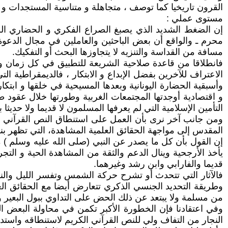
القرون تاريخيا كما توصف ، متجاهلة و متناسية المستجدات و ال
مستوى عملي :
إن الضغط الشديد الذي يصبغ الصراع الفكري و الحضاري الر
محرم ـ والواقع أن بعض الباحثين والعاملين في مجال الدعو
مسافة من القداسة والتنزيه لا يتجاوزها البحث أو التفكيك.
فانطلاقا من قاعدة صلاحية الشريعة للتطبيق في كل زمان ومك
الاعتراف للآخرين بفضل الإبداع و الابتكار ، فالديمقراطية
وأسبقية الحضارة اليونانية وبعدها المسيحية في خلقها و ابتكا
و اقتصادية أوجدتها المجتمعات الغربية وطورتها خلال عقود
التأمين الإسلامية التي لم يعرفها المسلمون لا قديما ولا حديثا
ومن جانب آخر نرى بأن العمل على استنطاق النص القرآني وت
المقدس إلى مواجهة الحقائق العلمية المشاهدة، التي تظهر بنف
إن القول بأن كل ما يصدر عن النبي (صلى الله عليه وسلم ) م
يأخذ الأرجحية وينال الدعم والثقة من المشاهدة الحية و التج
قديما والفارابي وابن رشد وغيرهما.
فالآثار التي تتحدث أو تشرح حركة الشمس وتفسر الليل والنه
وطريقة التحديد الجنسي الذكري تتعارض أيضا مع الحقائق العل
من مسلمة ولا يبتعد عن ذلك الحض على التداوي ببول البعير 
وفي اعتقادنا فإن الخطورة الأكبر تكمن في محاولة البعض الز
النجار من التفاف ولي للنص القرآني الكريم لاستنطاقه واستدل