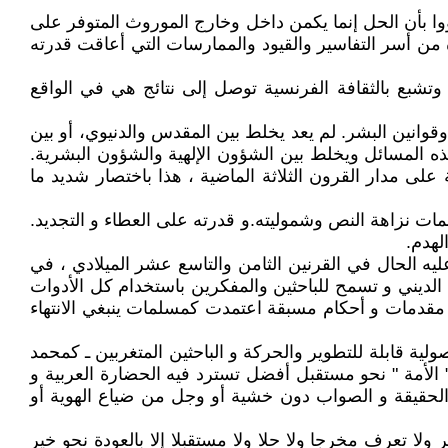
رؤوا بأن الحل إنما يكمن داخل وخارج الموروث المتوفر على
ن أسر التفاسير والقيود والممارسات التي أعاقت قدرته
شبع بالثقافة الفرنسية توصل إلى نتائج هي في الواقع
قوانين البشر. لم يعد يخلط بين المقدس والدنيوي، أو بين
 هذه المسائل ويخلط بين الشؤون الإلهية والشؤون البشرية.
لى مدار القرون الثلاثة الماضية ، هذا باختصار شديد ما
مات نزاهة النص وشموليته.و قدرته على العطاء و التجديد.
لهدم.
يه الحال في القرنين الثامن والتاسع عشر الميلادي ، في
الديني و تسمح للباحثين والمفكرين باستخدام كل الأدوات
د مقدمات و أحكام مسبقة اعتمدت كمسلمات ينبغي الانتهاء
لية قابلة للتطوير والحركة و الباحثين المتغربين ـ كمحمد
لأمة " نحو مستقبل أفضل تسترد فيه الحضارة العربية و
ن الحقيقة و الصواب دون خشية أو وجل من ضياع الهوية أو
ا تعرف مخرجا ولا حلا ولا مستقبلا إلا بالعودة نحو خير