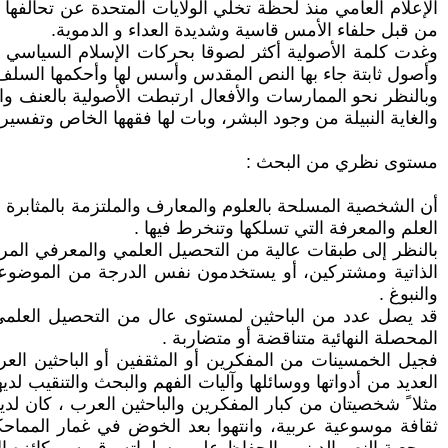
الإعلام العامي منذ لحظة تخلي الولايات المتحدة عن تحالفها
من قبل حلفاء الأمس قاسية وشديدة العداء و الدموية.
وغدت كلمة الأصولية أكثر لصوقا بحركات الإسلام السياسي وبا
وأصول ثابتة جاء بها النص المقدس وأسس لها وأحكمها السلف ا
وبالنظر نحو الممارسات والأفعال ارتبطت الأصولية بالعنف وال
والغاية النبيلة من وجود البشر، وبات لها فقهها الخاص وتفسي
مستوى نظري من البحث :
أن الشخصية المسلحة بالعلوم والمعارف والملتزمة بالمثابرة ع
العلم والمعرفة التي تسلكها وتنخرط فيها .
بالنظر إلى طبقات عالية من التحصيل العلمي والمعرفي المرتبط
الذاتية ومشتركين، أو يستخدمون نفس الدرجة من الموضوعية،
والنبوغ .
قد يصل عدد من الباحثين لمستوى عال من التحصيل العلمي
المحصلة النهائية متناقضة أو متضاربة .
فجيل الخمسينات من المفكرين أو المثقفين أو الباحثين العرب
العديد من أدواتها ووسائلها وآليات الفهم والبحث والتنقيب لدي
مثلا ً شخصيتان من كبار المفكرين والباحثين العرب ، كان لدي
ثقافة موسوعية عربية، وانتهوا بعد الخوض في غمار المماحكة 