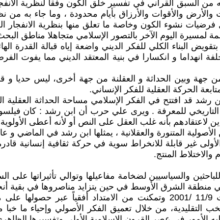
 من السبق القرآني في تفسير خلق الكون وفقاً لنظرية الانفج
والأرض والأقوات والأرزاق بأيام محدودة ، وما جاء به من نظر
رضيات نشوء الكون وخاصة ما تعلق منها بنظرية الانفجار العظي
ة لمسيرة اليوم الآخر بالتصور الإسلامي متجاهلا مناطق البحث الم
ويض البناء الكلي للفكر الديني واضعة إياه قبالة القدرة اله
فة انهداما و انكسارا في بنية المعتقد الديني مما يفوت الفرص
- من جهة وبين الحداثة و العقلنة من جهة أخرى، ليس حديا و قط
عة الحركة العقلية للفكر الإنساني.
ن رشد قد افتتح في الفكر الإسلامي مساحة الحداثة العقلية
تاريخي للمعرفة . ويرى علي حرب أن ابن رشد : كان فيلسوفا أص
لاعتقادهم بأنه غلب العقل على النص أو لأنه أعطى الأولوية للف
أصولية المتنورة والعقلانية ، يمثلها ابن رشد في الماضي و 
الأولى غير قابلة للانخراط سوية في حركة ثقافية إنسانية قادر
 والاختلاط المنتج.
باحثين والسياسيين لضخامة مفاعيلها وتوالي تأثيراتها على السا
 في منطقة الشرق الأوسط في حين يتزايد مناصروها في بقية أنحا
لقد عززت الراديكالية مواقعها في العالم العربي بعد أحداث 11/9 /2001 وتمكن
خب التقليدية، من خلال تعميق الفكر الأصولي وإحياء ما خبا م
يه الأمور في عصر القرون الإسلامية الأولى وتفسيرها الظاهري 