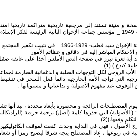
سخة و متينة تستند إلى مرجعية تاريخية متراكمة تاريخيا امت
1328م ـ لفكرة خلق القرآن و وصولا إلى حسن البنا _1906- 1949 _ مؤسس جماعة الإخوان
ر المجتمع و الدعوة إلى التغيير بالقوة
لاحتكام المباشر إليه في دقائق و عظائم الأمور
صد أية ثغرة تبرز في صفحة النص الأملس آخذا على عاتقه صق
ة كبدع ) (1)
خارجية التي تواجه الأمة الخارجية دائما فعل السحر في تنشيط
الوقوف عند مفهوم الأصولية و تداعياتها و مستوياتها .
وم المصطلحات الرائجة و محصورة بأبعاد محددة ، بيد أنها تشكل
لم وفقها.)(2)
صول ، فهي في البداية وجدت كنعت لموقف الكاثوليكيين الر
مانية في ربوعها ، عاد المصطلح يتجه شرقا ليصبح رمزا أو شع