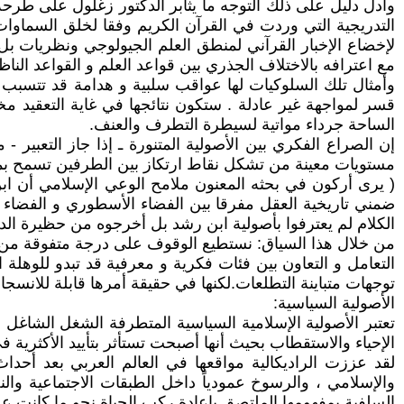
وأدل دليل على ذلك التوجه ما يثابر الدكتور زغلول على طرحه
التدريجية التي وردت في القرآن الكريم وفقا لخلق السماوات 
لإخضاع الإخبار القرآني لمنطق العلم الجيولوجي ونظريات بل ف
مع اعترافه بالاختلاف الجذري بين قواعد العلم و القواعد الناظم
وأمثال تلك السلوكيات لها عواقب سلبية و هدامة قد تتسبب بتق
قسر لمواجهة غير عادلة . ستكون نتائجها في غاية التعقيد مخل
الساحة جرداء مواتية لسيطرة التطرف والعنف.
إن الصراع الفكري بين الأصولية المتنورة ـ إذا جاز التعبير 
مستويات معينة من تشكل نقاط ارتكاز بين الطرفين تسمح بمتاب
( يرى أركون في بحثه المعنون ملامح الوعي الإسلامي أن اب
ضمني تاريخية العقل مفرقا بين الفضاء الأسطوري و الفضاء ال
الكلام لم يعترفوا بأصولية ابن رشد بل أخرجوه من حظيرة الدين 
من خلال هذا السياق: نستطيع الوقوف على درجة متفوقة من ال
التعامل و التعاون بين فئات فكرية و معرفية قد تبدو للوهلة 
توجهات متباينة التطلعات.لكنها في حقيقة أمرها قابلة للانسجام
الأصولية السياسية:
تعتبر الأصولية الإسلامية السياسية المتطرفة الشغل الشاغل لل
الإحياء والاستقطاب بحيث أنها أصبحت تستأثر بتأييد الأكثرية
والإسلامي ، والرسوخ عمودياً داخل الطبقات الاجتماعية والن
السلفية بمفهومها الملتصق بإعادة ركب الحياة نحو ما كانت عل