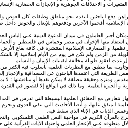
متغيرات و الاختلافات الجوهرية و الإنجازات الحضارية الإنساني
اهن دفع الباحثين للتقدم نحو مناطق وطبقات كان الغوص وا
ة الإسلامية أقحموا الآخرين ودفعوهم للإيغال والخوض داخل 
ان أجبر العاملون في ميدان الدعوة الدينية على إلباس العدي
 التي استفاد منها الإخوان في مصر وحماس في فلسطين و الجما
ر نظمها. و المصارف الإسلامية المنتشرة في كافة بقاع الأرض ل
 طويلة من الزمن ولم تكن في يوم من الأيام إسلامية إلا با
 بل عدت لعقود طويلة مخالفة ليقينيات الإيمان و التسليم .
أويله بما ينطبق مع النظريات العلمية بأسلوب فيه الكثير م
س الطريقة التي اعتمدها الباحثون عن المصداقية والإعجاز إلى 
قدس ومنزه وحقيقة مطلقة لا يمكن نقدها أو مناقشتها ؛ لا يم
ربة و الخبرة العلمية. وما ذلك في الواقع إلا لقصور في القدر
ار تتعارض مع الحقائق العلمية البسيطة التي تدرس في المدار
مية المتفق عليها، و أيضا الأحاديث التي تنفي العدوى وتجزم 
وغمس الذباب في الإناء الذي سقط فيه.
ج بالقرآن الكريم في مواجهة النص العلمي التلسكوبي والتجري
ال منطوقه على الإعجاز العلمي واحتواء الآيات القرآنية على ح