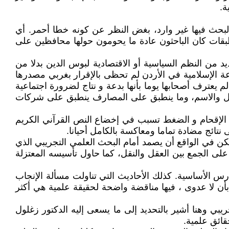
ة.
لبحث فيها غير وارد، بغض النظر عن كونه خطا أحمر. أي
طبقات كان الباحثون عادة ما يحومون حولها محافظين على
د من النظم السياسية أو الاقتصادية لبوس الدين بدلا من
عة الإسلامية في الأردن لم تحظى بالإقرار بغربي مصدرها
م يعترف أصحابها يوما بأنها بدعة و نتاج لضرورة اجتماعية
لشكل والاسم، وما ينطبق على المصارف ينطبق على شركات
ن الإقحام و الضغط تسبب في إخضاع النص القرآني الكريم
نتائج مضادة تماما ومعاكسة بالكامل أحيانا.
كن في الواقع أن يصمد أمام البحث العلمي التجريبي الذي
ة على الجمع بين العقل والنقل، كما حاول تأسيسه المعتزلة
س الأساسية. كذلك الأحاديث التي تناولت مسألة الإنجاب
بأن لا عدوى ، فيها مناقضة واضحة لحقيقة علمية هي أكثر
بي وهنا أشير بالتحديد إلى ما يسعى إليه الدكتور زغلول
قائق علمية.