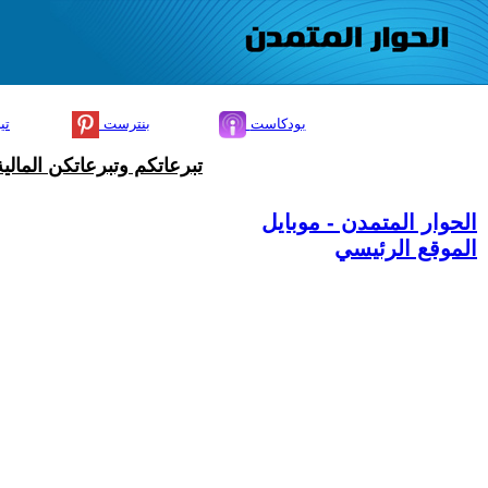
بودكاست
بنترست
تي
تبرعاتكم وتبرعاتكن المال
الحوار المتمدن - موبايل
الموقع الرئيسي