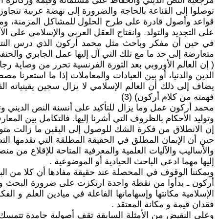
مرجعية النص الديني والحفاظ على مسلماته وقيمه وركائزه ال
توصلوا إلى القناعة بالحاجة والضرورة إلى نهضة عربية تتجاوز 
قواعد وأصول قادرة على طرح الحلول للمشاكل المزمنة، وما 
على التجديد والتولد. وانفتاح العقل العربي والإسلامي على ال
في حين أن مفكر وباحث مثل محمد أركون الذي درس النتاج 
متعارضة إلى حد ما مع تلك التي آل إليها عمل الجابري والحنفي
( إن العالم الأوروبي بعد الثورة الفرنسية تحرر من وصاية رج
الدين والدنيا، أو بين العبادات والمعاملات إذا ما استعرنا م
يضاف إلى ذلك أن العالم الإسلامي لا يزال سجين يقينياته ال
فهمته من كلام أركون) (3)
محمد أركون عمل وما يزال للتأكيد على أنسنة النص الديني وت
وتوليد الأحكام بالظروف التي أشرنا إليها. فالتكامل بين الم
إن الانطلاق من فكرة الشك للوصول إلى اليقين ما زالت متوفر
حين أن الإيمان المطلق في الحقيقة المطلقة التي تقدمها ال
والأساليب والآليات العلمية والمعرفية المتاحة للإقلاع من 
إليها مهما ادعى الباحث الحيادية أو الموضوعية .
ويمكننا الوقوف في المحصلة عند حقيقة مفادها أن كلا من الباح
أركون ـ بدأوا من نقطة واحدة ارتكزت على ضرورة البحث وال
الإسلامية مكانتها وإسهاماتها الفاعلة في ميادين العلم و ا
فقدان قيمة و مكانة المعتقد .
وعلى النقيض من الأمثلة السابقة تقف أصولية جامدة تتمسك با