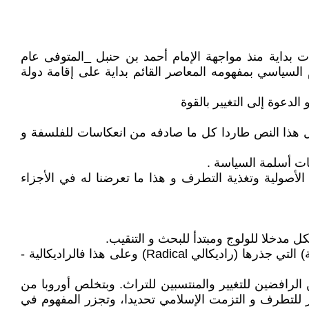
دت بداية منذ مواجهة الإمام أحمد بن حنبل _المتوفى عام
 البانية الرئيسة لفكر الإسلام السياسي بمفهومه المعاصر القائم بداية على إقامة دولة
ل هذا النص طاردا كل ما صادفه من انعكاسات للفلسفة و
 الأصولية وتغذية التطرف و هذا ما تعرضنا له في الأجزاء
 مدخلا للولوج ومبتدأ للبحث و التنقيب.
وإذا كانت كلمة الأصولية المقابلة لكلمة الراديكالية تعني لغويا: ( الأصولية) التي جذرها كلمة (أصل) ترجمة حرفية (للراديكالية) التي جذرها (راديكالي Radical) وعلى هذا فالراديكالية -
افضين للتغيير والمنتسبين للتراث. وبتخلص أوروبا من
ار للتطرف و التزمت الإسلامي تحديدا، وتجزر المفهوم في