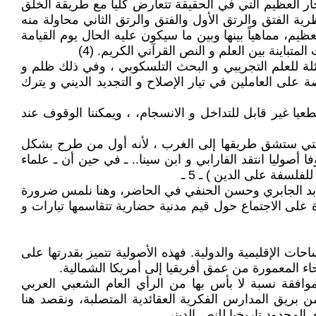
ار العظيم التي في الحقيقة تتعارض كليا مع طريقة الخلق
ية الفتق والرتق الأول والفتق والرتق الثاني محاولة منه
م، مماهياً بينها وبين ما سيكون عليه الحال يوم القيامة
تباينة بين العلم و النص القرآني الكريم. (4)
ائلة للعلم التجريبي و البحث التلسكوبي ، وفي ذلك ظلم و
ة على العاملين في تيار الإصلاح و التجديد الديني و يترك
عيا غير قابل للتداخل و الانسجام، ، ويمكننا الوقوف عند
 التي ستشق طريقها إلى الغرب ، لأنه أول من طرح بشكل
وليا انتقد الفارابي و ابن سينا.. ـ في حين أن ـ علماء
لسفة على الدين ) ـ 5 ـ
عابد الجابري وحسن الحنفي في الحاضر، وهنا نلمس ضرورة
ة على الاجتماع حول قيم مدنية حضارية تتقاسمها تيارات و
حات الإقليمية والدولية. فهذه الأصولية تتميز بقدرتها على
ء المعمورة من عمق أفريقيا إلى أمريكا الشمالية.
ت من الامتداد أفقياً عبر حصولها على موافقة نسبة لا بأس بها من الرأي العام الشعبي العربي
ن بريق المدارس الفكرية العقائدية المتصلبة، ونقصد هنا
المحدود تاريخيا للنص الديني.