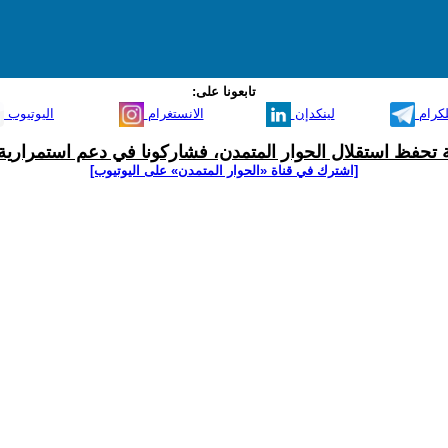
تابعونا على:
لكرام
لينكدإن
الانستغرام
اليوتيوب
ية تحفظ استقلال الحوار المتمدن، فشاركونا في دعم استمرارية 
[اشترك في قناة ‫«الحوار المتمدن» على اليوتيوب]