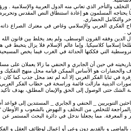
أساسية.
التخلف والتأخر الذي تعاني منه الدول العربية والإسلامية . و
يحتاجه المسلمون هو إعادة استنطاق النص المقدس وتحريره م
آخر والتكامل الحضاري.
الفكري العربي والإسلامي وغاص في معترك الصراع ذاته وت
 .
ال الدين وفقه القرون الوسطى، ولم يعد يخلط بين قانون الله و
صطلحا إسلاميا كلاسيكيا. وإما عالم الإسلام فلا يزال يتخبط في
قروسطية التي فككتها الحداثة في الغرب فيما يخص المسيحية ع
اريخيته في حين أن الجابري و الحنفي ما زالا يعملان على مسل
عارف والحضارات هو الأساس الممكن قيامه محل منهج التفكيك وا
ة في ثنايا الفكر الغربي إلا أنه لم تعد محل جذب كما كان عل
تصورات الدينية مازالت قائمة وراسخة في خطاب الفكر العربي 
منصة الشك حتى الوصول إلى الحق والإيمان المطلق، بهدف تأكي
ثين التنويريين _ الحنفي و الجابري _ المستندين إلى قواعد أصو
مراجعة للتخلص من التخلف و النهوض بالشعوب و الأوطان " ا
لفكر و المعرفة. مما يجعلنا ندخل في دائرة البحث المستمر ع
لماضي و بالقديم دون وعي أو إعمال لوظائف العقل و الفكر ول