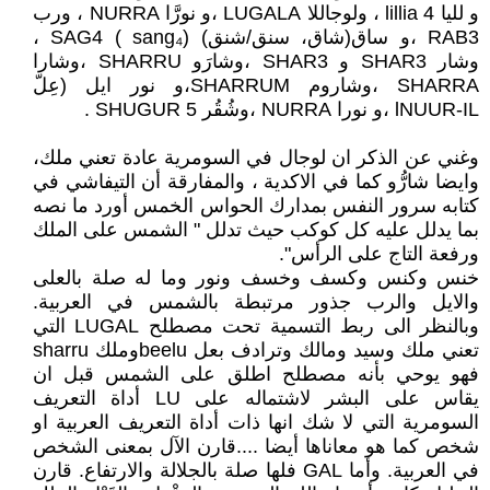
و لليا lillia 4 ، ولوجاللا LUGALA ،و نورَّا NURRA ، ورب
RAB3 ،و ساق(شاق، سنق/شنق) SAG4 ( sang₄) ،
وشار SHAR3 و SHAR3 ،وشارَو SHARRU ،وشارا
SHARRA ،وشاروم SHARRUM،و نور ايل (عِلّ
lNUUR-IL ،و نورا NURRA ،وشُقُر SHUGUR 5 .
وغني عن الذكر ان لوجال في السومرية عادة تعني ملك،
وايضا شارُّو كما في الاكدية ، والمفارقة أن التيفاشي في
كتابه سرور النفس بمدارك الحواس الخمس أورد ما نصه
بما يدلل عليه كل كوكب حيث تدلل " الشمس على الملك
ورفعة التاج على الرأس".
خنس وكنس وكسف وخسف ونور وما له صلة بالعلى
والايل والرب جذور مرتبطة بالشمس في العربية.
وبالنظر الى ربط التسمية تحت مصطلح LUGAL التي
تعني ملك وسيد ومالك وترادف بعل beeluوملك sharru
فهو يوحي بأنه مصطلح اطلق على الشمس قبل ان
يقاس على البشر لاشتماله على LU أداة التعريف
السومرية التي لا شك انها ذات أداة التعريف العربية او
شخص كما هو معاناها أيضا ....قارن الآل بمعنى الشخص
في العربية. وأما GAL فلها صلة بالجلالة والارتفاع. قارن