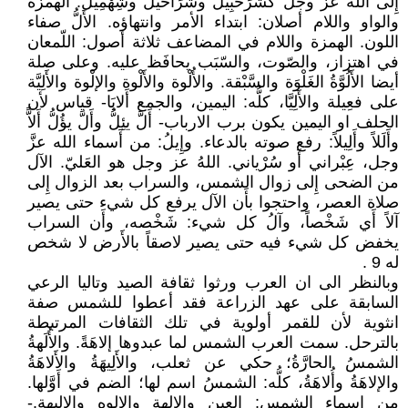
إِلى الله عز وجل كَشُرَحْبِيل وشَرَاحيل وشِهْمِيل. الهمزة
والواو واللام أصلان: ابتداء الأمر وانتهاؤه. الأَلُّ صفاء
اللون. الهمزة واللام في المضاعف ثلاثة أصول: اللّمعان
في اهتزاز، والصّوت، والسّبَب يحافَظ عليه. وعلى صلة
أيضا الأَلُوَّةُ الغَلْوَة والسَّبْقة. والأُلْوة والأَلْوة والإلْوة والأَلِيَّة
على فعِيلة والأَلِيَّا، كلُّه: اليمين، والجمع أَلايَا- قياس لأن
الحلف او اليمين يكون برب الارباب- أَلَّ يئِلُّ وأَلَّ يؤُلُّ أَلاًّ
وأَلَلاً وأَلِيلاً: رفع صوته بالدعاء. وإِيلُ: من أَسماء الله عزَّ
وجل، عِبْراني أَو سُرْياني. اللهُ عز وجل هو العَليّ. الآل
من الضحى إِلى زوال الشمس، والسراب بعد الزوال إِلى
صلاة العصر، واحتجوا بأَن الآل يرفع كل شيء حتى يصير
آلاً أَي شَخْصاً، وآلُ كل شيء: شَخْصه، وأَن السراب
يخفض كل شيء فيه حتى يصير لاصقاً بالأَرض لا شخص
له 9 .
وبالنظر الى ان العرب ورثوا ثقافة الصيد وتاليا الرعي
السابقة على عهد الزراعة فقد أعطوا للشمس صفة
انثوية لأن للقمر أولوية في تلك الثقافات المرتبطة
بالترحل. سمت العرب الشمس لما عبدوها إلاهَةً. والأُلَهةُ
الشمسُ الحارَّةُ؛ حكي عن ثعلب، والأَلِيهَةُ والأَلاهَةُ
والإلاهَةُ وأُلاهَةُ، كلُّه: الشمسُ اسم لها؛ الضم في أَوَّلها.
من اسماء الشمس: العين والالهة والالوه والاليهة.-