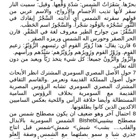
بحرّها. سَقَرَاتُ الشمس: شدّة وَقْعِها. وقيل: سميت النار
سقر لأَنها تذيب الأَجسام والأَرواح، والاسم عربي من
قولهم سقرته الشمس أَي أَذابته. السَّجْرُ إيقادك في
التَّنُّور تَسْجُرُه بالوَقُود سَجْراً. والسَّجُورُ اسم الحَطَب.
السَّقْرُ: من جوارح الطير معروف لغة في الصَّقْرِ. قارن
الحر الصقر وحورس اله الشمس ورمزه الصقر .
6 قارن: يقال: هذا زُوَيْرُ القوم أَي رئيسهم. الزُّوَيْرُ: زعيم
القوم. وزَوْرُ القوم وزَوِيرُهم وزُوَيْرُهم: سَيِّدُهم ورأْسهم.
والزُّورُ والزُّونُ جميعاً: كل شيء يتخذ رَبّاً ويعبد من دون
الله تعالى.
7 حول الأصل المصري السومري المشترك انظر الأبحاث
حول أصول المملكة القديمة ونعرمر .والقاسم الثقافي
المشترك المصري السومري تشابه الرؤوس المصرية
القديمة مع السومرية بخلاف الرؤوس السامية
المستطالة وأيضا حلاقة الرأس واللحية بعكس الساميين
الاكديين الذين كانوا يطلقونها.
8 احتمال آخر وهو ضعيف ان يكون مصطلح شمس من
مصطلح بيشيبيBishebi الشمس السومرية بالابدال
والقلب.... بشب> شبش> شمش>شمس قبل انتاج
جذري شبا و سمو بصلتهما مع الشمس وصفة العلو