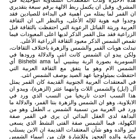
هذه الأخيرة ولدت المعتقدات السماوية التوحيدية في
المشرق. وقبل ان يكتمل ربط الالهة برقم سبعة بتقديري
ان القمر لما يمثله من أهمية في البداءة للصيادين فقد
وجدوا فيه هوية للإله الأعلى، وبالنظر الى ان الثقافة
العربية وريثة القبائل الرعوية التي احتفظت بالثقافة قبل
الزراعية فقد مثل القمر الذكر لديها اعلى المعبودات فيما
تقمص الشمس الذكر معبود الثقافة الزراعية الأعلى.
تبدلت هويات القمر والشمس والزهرة باختلاف الثقافات،
ولكن يبدو ان الشمس كانت انثى والدلالة ورودها في
السومرية بصورة الربة بيشيبي أما Bishebi ama أي
الشمس الام وهو ما يتفق مع الثقافة العربية التي
احتفظت بميثولوجيا عهد الصيد بوصف الشمس انثى.
في المعتقدات العربية الجنوبية القديمة كان القمر يمثل
آل (ايل) والشمس اللات وابنهما عثتر (الزهرة)، ويبدو ان
هذا النسب احدث تاريخيا من النسب الذي ورد في
الابلاوية، وهو ان الشمس والزهرة بنتا القمر، والدلالة ما
ورد في العربية من تسمية الشمس بـ الطفل وهو من
البداهة لدى العقل البدائي ان يرى في القمر صفة
الكهولة، فيما الشمس صفة الفتى النشط الذي يسعى
ليبز والده وهو شأن المعتقدات القديمة ان الابن يستلب
مكانة والده العجوز وللإشارة فإن من أسماء الشمس