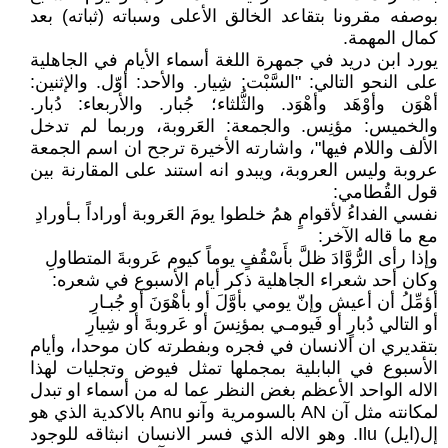
بوصفه مقرونا بتقاعد الخالق الأعلى وسباته (ثباته) بعد
كمال المهمة.
يورد ابن دريد في جمهرة اللغة أسماء الأيام في الجاهلية
على النحو التالي: "السَّبْت: شِيار. والأحد: أوّل. والإثنين:
أهْوَن وأوْهَد وأهْوَد. والثُّلثاء؛ جُبار. والأربعاء: دُبار.
والخميس: مؤنِس. والجمعة: العَروبة، وربما لم تدخل
الألف واللام فيها"، واشارته الأخيرة ترجح ان اسم الجمعة
عروبة وليس العروبة، ويبدو انه استند على المقارنة بين
قول القُطامي:
نفسي الفداءُ لأقوامٍ همُ خلطوا يومَ العَروبة أوراداً بـأورادِ
مع ما قاله الآخر:
وإذا رأى الرُّوَّادَ ظلَّ بأَسْقُفٍ يوماً كيوم عَروبةَ المتطاولِ
وكان أحد شعراء الجاهلية ذكر أيام الأسبوع في شعره:
أؤمِّلُ أن أعيش وإنّ يومي بأوَّلَ أو بأهْوَنَ أو جُبـارِ
أو التالي دُبارٍ أو فَيومـي بمؤنِسَ أو عَروبةَ أو شِيارِ
بتقديري ان الانسان في فجره وبفطرته كان موحدا، وأيام
الأسبوع في البابلية بمجملها تمثل فيوض وتجليات لهذا
الاله الواحد الأعظم بغض النظر عما له من أسماء او تبدل
لمكانته مثل آن AN بالسومرية وآنو Anu بالاكدية الذي هو
إل(ايل) Ilu. وهو الاله الذي فسر الانسان انبثاقه للوجود