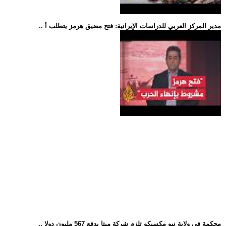
.. مدير المركز العربي للدراسات الإيرانية: فتح مضيق هرمز يتطلب أ
.. محكمة في ولاية نيو مكسيكو تلزم شركة ميتا بدفع 567 مليون دولا