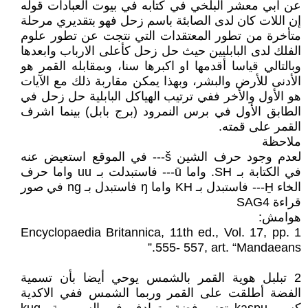
عن ابي معشر البلخي في كتابه في بيوت العبادات قوله
إن اللات كان لدى الصابئة باسم زحل فهو بتقديري مرحلة
متأخرة من تطور المعتقدات التي نتجت عن تطور علوم
الفلك لدى البابليين حيث حل زحل كأعلى الارباب وابعدها
وبالتالي قياسا أقدمها او اكبرها سنا، وبمقابله القمر هو
الأدنى للأرض والبشر، وبهذا يمكن مقاربة ذلك مع الآيات
هو الأول والأخر ففي ترتيب الهياكل البابلية حل زحل في
الطابق الأول في برس النمرود (برج بابل) بينما اشرف
القمر على قمته.
ملاحظة
لعدم وجود حرف الشين š--- في الموقع استعيض عنه
في الكتابة بـ SH. واما ū--- فاستبدلت بـ uu واما حرف
الخاء Ḫ--- فاستبدل بـ KH واما ŋ فاستبدل بـ ng في صور
قراءة SAG4
هوامش:
1 Encyclopaedia Britannica, 11th ed., Vol. 17, pp.
555- 557, art. “Mandaeans.”
2 تبلبل هوية القمر بالشمس يوحي أيضا بأن تسمية
الفضة أطلقت على القمر وربما الشمس ففي الاكدية