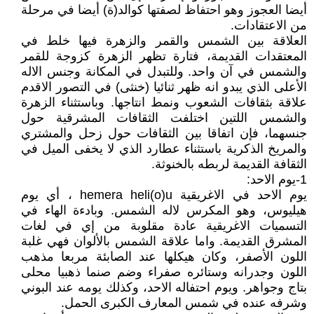
أيضا العجوز وهو احتفاظ لصفتها كوالد(ة) أيضا في مرحلة
من الاعتقادات.
العلاقة بين الشمس والقمر والزهرة فيها خلط في
المعتقدات القديمة، فتارة تظهر الزهرة كزوجة للقمر
والشمس في آن واحد. وللتبدل في المكانة وجنس الاله
الأعلى الذي يبدو انه ظهر ثنائيا (خنثى) في التصور الاقدم
علاقة بثقافات الشعوب ونمط انتاجها. وباستثناء الزهرة
والشمس اللتين اختلفت الثقافات المشرقية حول
جنسهما، فإن اتفاقا بين الثقافات حول زحل والمشتري
والمريخ الذكرية باستثناء عطارد الذي لا يخفى الميل في
الثقافة القديمة لربطه بالخنوثة.
1-يوم الاحد:
يوم الاحد في الاغريقية hemera heli(o)u ، أي يوم
هيليوس، وهو المكرس لاله الشمس. وبادءة الهاء في
التسميات الاغريقية عادة مقلوبة من إي في لغات
المشرق القديمة. واما علاقة الشمس بالألوان فهي غلبة
اللون الأصفر، وكان هيكلها عند الصابئة مربعا مذهب
اللون وجدرانه وستائره صفراء وضم صنما ذهبيا محلى
بتاج وجواهر. ويوم احتفاله الاحد، وكذلك يومه عند البوني
وشرفه عنده في شمس المعارف الكبرى الحمل.