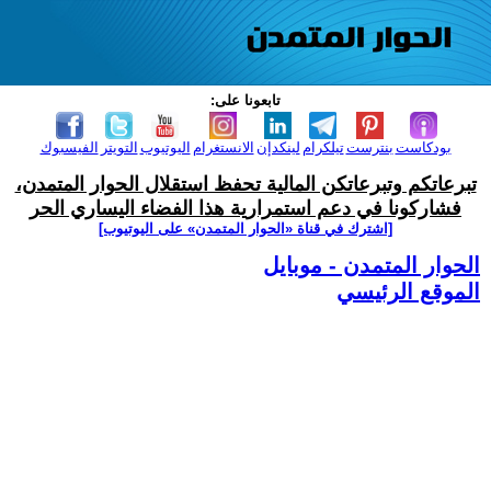
تابعونا على:
بودكاست
بنترست
تيلكرام
لينكدإن
الانستغرام
اليوتيوب
التويتر
الفيسبوك
تبرعاتكم وتبرعاتكن المالية تحفظ استقلال الحوار المتمدن،
فشاركونا في دعم استمرارية هذا الفضاء اليساري الحر
[اشترك في قناة ‫«الحوار المتمدن» على اليوتيوب]
الحوار المتمدن - موبايل
الموقع الرئيسي