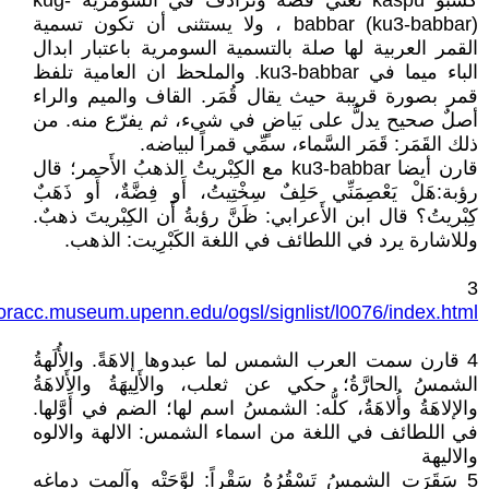
كسبو kaspu تعني فضة وترادف في السومرية kug-
babbar (ku3-babbar) ، ولا يستثنى أن تكون تسمية
القمر العربية لها صلة بالتسمية السومرية باعتبار ابدال
الباء ميما في ku3-babbar. والملحظ ان العامية تلفظ
قمر بصورة قريبة حيث يقال قُمَر. القاف والميم والراء
أصلٌ صحيح يدلُّ على بَياضٍ في شيء، ثم يفرّع منه. من
ذلك القَمَر: قَمَر السَّماء، سمِّي قمراً لبياضه.
قارن أيضا ku3-babbar مع الكِبْريتُ الذهبُ الأَحمر؛ قال
رؤبة:هَلْ يَعْصِمَنِّي حَلِفٌ سِخْتِيتُ، أَو فِضَّةٌ، أَو ذَهَبٌ
كِبْريتُ؟ قال ابن الأَعرابي: ظَنَّ رؤبةُ أَن الكِبْريتَ ذهبٌ.
وللاشارة يرد في اللطائف في اللغة الكَبْرِيت: الذهب.
3
/oracc.museum.upenn.edu/ogsl/signlist/l0076/index.html
4 قارن سمت العرب الشمس لما عبدوها إلاهَةً. والأُلَهةُ
الشمسُ الحارَّةُ؛ حكي عن ثعلب، والأَلِيهَةُ والأَلاهَةُ
والإلاهَةُ وأُلاهَةُ، كلُّه: الشمسُ اسم لها؛ الضم في أَوَّلها.
في اللطائف في اللغة من اسماء الشمس: الالهة والالوه
والاليهة
5 سَقَرَت الشمسُ تَسْقُرُهُ سَقْراً: لوَّحَتْه وآلمت دماغه