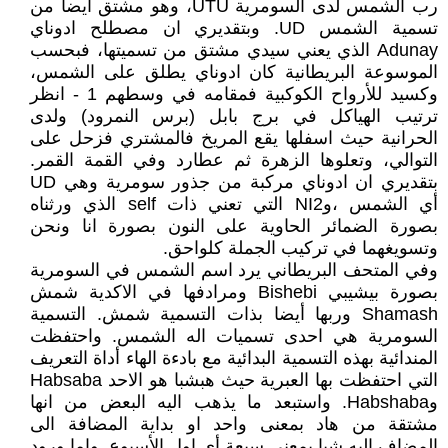
رب الشمس لدى السومرية UTU، وهو مشتق أيضا من
تسمية الشمس UD. وبتقديري ان مصطلح ادوناي
Adunay الذي يعني سيدي مشتق من تسميتها، فبحسب
الموسوعة البريطانية كان ادوناي يطلق على الشمس،
وكسيد للأرواح الكوكبية فمقامه في وسطهم 1 - انظر
ترتيب الهياكل في برج بابل (برس النمرود) ولدى
الحرانية حيث اسفلها يقع المريخ فالمشتري فزحل على
التوالي، وتعلوها الزهرة ثم عطارد وفي القمة القمر.
بتقديري ان ادوناي مركبة من جذور سومرية وهي UD
أي الشمس ،وNI2 التي تعني ذات self الذي ورثناه
بصورة الضمائر الحاوية على النون بصورة انا ونحن
وتسويغهما في تركيب الجملة كلواحق.
وفي المتحف البريطاني يرد اسم الشمس في السومرية
بصورة بيشيبي Bishebi ومرادفها في الاكدية شمش
Shamash وربها أيضا بذات التسمية شمش. التسمية
السومرية هي احدى تسميات اله الشمس. واحتفظت
المندائية بهذه التسمية البدائية مع بادءة الهاء أداة التعريف
التي احتفظت بها العبرية حيث هبشبا هو الاحد Habsaba
وHabshaba. واستبعد ما يذهب اليه البعض من انها
مشتقة من هاد بمعنى واحد او بداية المضافة الى
المضاف اليه شبا بمعنى سبعة أي اول الأسبوع. واما ورود