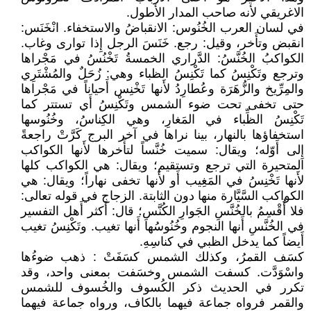
الاغريقي لأنه صاحب المدار الأطول.
في لسان العرب الخُنُوس: الانقباضُ والاستخفاء. انْخَنَس:
انقبض وتأَخر، وقيل: رجع. خَنَسَ الرجل إِذا توارى وغاب.
الكواكبُ الخُنَّسُ: الدَّراري الخمسةُ تَخْنُسُ في مَجْراها
وترجع وتَكْنِسُ كما تَكْنِسُ الظباء وهي: زُحَلٌ والمُشْتَرِي
والمِرِّيخ والزُّهَرَة وعُطارِدُ لأَنها تَخْنِس أَحياناً في مَجْراها
حتى تخفى تحت ضوء الشمس وتَكْنِسُ أَي تستتر كما
تَكْنِسُ الظِّباء في المَغارِ، وهي الكِناسُ، وخُنُوسها
استخفاؤها بالنهار، بينا نراها في آخر البرج كَرَّتْ راجعةً
إِلى أَوّله؛ ويقال: سميت خُنَّساً لتأَخرها لأَنها الكواكب
المتحيرة التي ترجع وتستقيم؛ ويقال: هي الكواكب كلها
لأَنها تَخْنِسُ في المَغِيب أَو لأَنها تخفى نهاراً؛ ويقال: هي
الكواكب السَّيَّارة منها دون الثابتة. الزجاج في قوله تعالى:
فلا أُقْسِمُ بالخُنَّسِ الجَوارِ الكُنَّسِ؛ قال: أَكثر أَهل التفسير
في الخُنَّسِ أَنها النجوم وخُنُوسُها أَنها تغيب. وتَكْنِسُ تغيب
أَيضاً كما يدخل الظبي في كناسِهِ.
كسَف القمرُ، وكذلك الشمس كسَفَتْ : ذهب ضوءُها
واسْوَدَّت. كسفت الشمس وخسَفت بمعنى واحد، وقد
تكرر في الحديث ذكر الكُسوف والخُسوف للشمس
والقمر فرواه جماعة فيهما بالكاف، ورواه جماعة فيهما