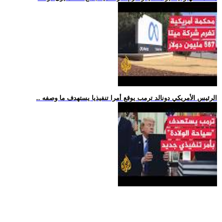
.. الرئيس الأمريكي دونالد ترمب يوقع أمرا تنفيذيا يستهدف ما وصفه