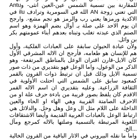
للمقارنة بين تسمية الشمس عين-العين انثى- وAntu
التي تعني زوجة AN الله في السومرية وترادف ilu في
الاكدية ورمزها يعني رب والرمز هو نجم مشع-. وارجح
ان يوم الاحد على صلة بـ أوال بضم الهمزة وهو اسم
الصنم الذي عبدته تغلب وتبناه بعدهم أبناء عمومتهم بكر
بن وائل.
ولأن عبادة الحيوان سابقة على العبادات الفلكية، وأول
هم للإنسان هو طعامه، فأرجح ان الاله المشرقي الأول
كان الايل-قارن اقتران الوعل بالمناطق المرتفعة- وهو
الذكر من الوعول، واما الوعل فهو بتقديري من ذات صور
تسمية الايل وذلك قبل ان ترتبط ذوات القرون بالقمر
كمعبود سابق على الشمس التي احتلت الأولوية في
الثقافة الزراعية. وعليه بتقديري ان اسم الاله القمر
الاقدم كان يلفظ بصور قريبة من بادءة حرف علة او من
الاحرف الصامتة القريبة وهي الهاء او الحاء والعين
الداخلة على اللام مثل ال وعل وهل وحل. والدلائل هي
ارتباط الوعل بالعبادات العربية القديمة وأيضا الاشتقاقات
اللغوية المرتبطة بالتسمية وصلتها بالاله كمرجع ومآل
...الخ.
واما ما نقله البيروني في الاثار الباقية من القرون الخالية