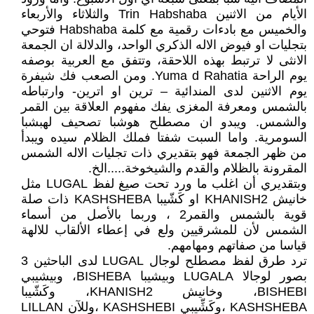
الأيام من الاثنين Trin Habshaba والثلاثاء والأربعاء
والخميس مع بادءات رقمية مع كلمة Habshaba فتوحي
بتجليات او فيوض الاله الذكري الواحد، والدلالة ان الجمعة
الانثى لا ترتبط بهذه اللاحقة، وتتفق مع العربية بوصفه
يوم الراحة Yuma d Rahatia. ومن الصعب فك شيفرة
يوم الاثنين لدى المندائية – ترين او اترين- وارتباطه
بالشمس ومعرفة المغزى يفك مفهوم العلاقة بين القمر
والشمس. ويبدو ان مصطلح هوشبا تصحيف لهبشبا
السومرية. واما السبت شفتا فملك الظلام سيده ويبدأ
من ظهر الجمعة فهو بتقديري ذات تجليات الاله الشمس
المقرونة بالظلام والقدم والشيخوخة.....الخ.
وبتقديري أن اغلب ما ورد تحت صيغ لفظ LUGAL مثل
خانيش KHANISH2 او كَشّيبا KASHSHEBA ذات صلة
قوية بالشمس والقمر2 ، وربما بالأصل من أسماء
الشمس لأن للمشرقيين ولع في إعطاء الألقاب للالهة
قياسا من صفاتهم ومهامهم.
ترد طرق لفظ مصطلح لوجال LUGAL لدى الباحثين 3
بصور لوجالا LUGALA وبيشيبا BISHEBA، وبيشيبي
BISHEBI، وخانيش KHANISH2، وكَشّيبا
KASHSHEBA ،وكَشِّيبي KASHSHEBI ،وللآن LILLAN