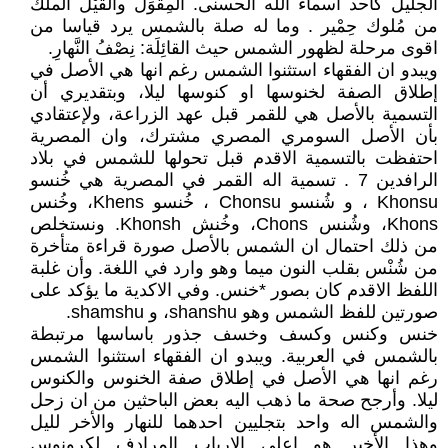
الجليل كاحد أسماء الله الحسنى. المِقْوَل والقَيْل الملك
من مُلوك حِمْير . وما له صلة بالشمس يرد قياسا من
اقوى مرحلة لظهور الشمس حيث القائِلَة: نِصْفُ النَّهارِ.
ويبدو ان الفقهاء استثنوا الشمس رغم انها هي الأصل في
إطلاق الصفة لخنوسها او كنوسها ليلا، وبتقديري أن
التسمية بالأصل هي للقمر قبل عهد الزراعة، ولإعتقادي
بأن الأصل السومري المصري مشترك، وان المصرية
احتفظت بالتسمية الاقدم قبل تحولها للشمس في بلاد
الرافدين 7 . تسمية اله القمر في المصرية هي خُنسو
Khonsu ، و شُنسو Chonsu ، خُنسو Khens، وخُنس
Khons، وشُنس Chons، وخُنش Khonsh. ونستخلص
من ذلك احتمال ان الشمس بالأصل صورة قراءة متأخرة
من شُنْس بقلب النون ميما وهو وارد في اللغة. وأن غلبة
اللفظ الاقدم كان بصور *خنس. وفي الاكدية ما يؤكد على
صورتين للفظ الشمس وهو shanshu، و shamshu.
خنس وكنس وكسف وخسف جذور باساسها مرتبطة
بالشمس في العربية. ويبدو ان الفقهاء استثنوا الشمس
رغم انها هي الأصل في إطلاق صفة الخنوس والكنوس
ليلا. وأرجح صحة ما ذهب اليه بعض الباحثين من ان زحل
والشمس اله واحد بتجليين احدهما للنهار والأخر لليل
وهذا الأخير هو اعلى الارباب المرادف لكرونوس