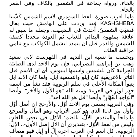
بالخاء، ورواه جماعة في الشمس بالكاف وفي القمر
بالخاء.
واما اقرب صورة للفظ السومري لاسم الشمس كَشّيبا
KASHSHEBA فقد وردت على الهامش حيث يقال
قَسَبَتِ الشمسُ: أَخذتْ في الـمَغِـيب. وجملة ما سبق له
علاقة بمفهوم البدائي للغياب ثم العودة مجددا كصفة
للشمس والقمر قبل ان يتمدد ليشمل الكواكب مع تنامي
مراقبة الفلك.
وبحسب ما نسبه ابن النديم في الفهرست لابي سعيد
وهب بن إبراهيم النصراني، فإن يوم الاحد لدى الصابئة
الحرانية كان للشمس واسمها ايليوس، أي ان الاسم قبل
التأثر بالاغريقية كان إيلو والتسمية ايل. ولما كان الاله ايل
يتبوأ المكانة الأعلى في سلم الربوبية فقد نشأ من اسمه
جذر اول في العربية ومنه الله "هو الأول والأخر". وأيضا
"الْوَاحِدِ الْقَهَّارِ" وأيضا "قل هو الله احد".
وفي العربية يسمى يوم الاحد أوّل. والأرجح ان أصل أوَّل
وأُوَل من ILU الذي هو كبير الارباب وهو المآل والمرجع
والملجأ والمتقدم. الأُلُّ، بالضم: الأَوّل في بعض اللغات
وليس من لفظ الأَوّل- بتقديري أن الال اصل الأول-.. الإِلُّ:
الربوبية. كل اسم في العرب آخره إِلّ أَو إِيل فهو مضاف