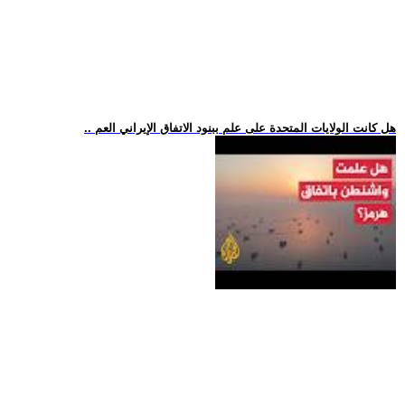
.. هل كانت الولايات المتحدة على علم ببنود الاتفاق الإيراني العم