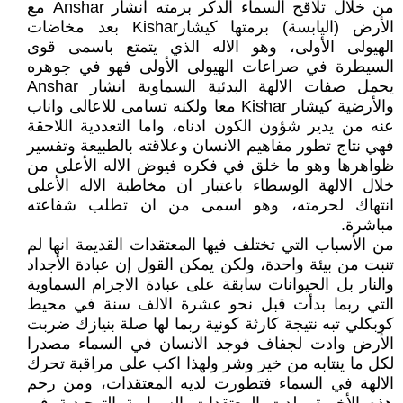
من خلال تلاقح السماء الذكر برمته آنشار Anshar مع
الأرض (اليابسة) برمتها كيشارKishar بعد مخاضات
الهيولى الأولى، وهو الاله الذي يتمتع باسمى قوى
السيطرة في صراعات الهيولى الأولى فهو في جوهره
يحمل صفات الالهة البدئية السماوية انشار Anshar
والأرضية كيشار Kishar معا ولكنه تسامى للاعالى واناب
عنه من يدير شؤون الكون ادناه، واما التعددية اللاحقة
فهي نتاج تطور مفاهيم الانسان وعلاقته بالطبيعة وتفسير
ظواهرها وهو ما خلق في فكره فيوض الاله الأعلى من
خلال الالهة الوسطاء باعتبار ان مخاطبة الاله الأعلى
انتهاك لحرمته، وهو اسمى من ان تطلب شفاعته
مباشرة.
من الأسباب التي تختلف فيها المعتقدات القديمة انها لم
تنبت من بيئة واحدة، ولكن يمكن القول إن عبادة الأجداد
والنار بل الحيوانات سابقة على عبادة الاجرام السماوية
التي ربما بدأت قبل نحو عشرة الالف سنة في محيط
كوبكلي تبه نتيجة كارثة كونية ربما لها صلة بنيازك ضربت
الأرض وادت لجفاف فوجد الانسان في السماء مصدرا
لكل ما ينتابه من خير وشر ولهذا اكب على مراقبة تحرك
الالهة في السماء فتطورت لديه المعتقدات، ومن رحم