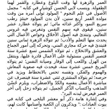
العمر والزهرة لها وقت البلوغ وعطارد والقمر لهما
الطفولة. وينسب لابي الحسن كوشيار في كتابه " مجمل
الأصول في علم النجوم " المولود تولَّى أمره من وقت
مولده القمر أربع سنين، لأن بدن المولود خينئذٍ رطب
سريع النمو، وأكثر غذائه مائي؛ ثم يتولاه عطارد عشر
سنين، فيقوى فيه سهم النفس وتنغرس فيه غروس
التعاليم، وتبتدئ فيه أصول الأخلاق وخواص الأعمال التي
يحدث منها التعلم والأدب؛ ثم تتولاه الزهرة ثماني سنين
فتبتدئ فيه حركة مجاري المني، وتحركه إلى أمور الجماع
والعشق والانخلاع ، ثم تتولاه الشمس تسع عشرة سنة
فتصير النفس مستولية على الأعمال قادرة عليها، وينتقل
من الهزل واللعب إلى الوقار وصيانة النفس؛ ثم يتولاه
المريخ خمس عشرة سنة، فيحدث فيه صعوبة المعاش
والهموم والفكر، ونفسه تحس بالانحطاط ويزيد في
حرصه؛ ثم يتولاه المشتري ثنتي عشرة سنة فينصرف عن
مباشرة الأعمال بنفسه والكدّ والاضطراب، ويلزم حُسْنَ
المذهب واكتساب الذِّكر الجميل، ثم يتولاه زحل إلى آخر
العمر فيعرض لبدنه البرد".
وفي إشارة هامة ذكر أبو معشر البلخى في كتابه في
بيوت العبادات :" ويذكرون أن الكعبة وأصنامها كانت لهم،