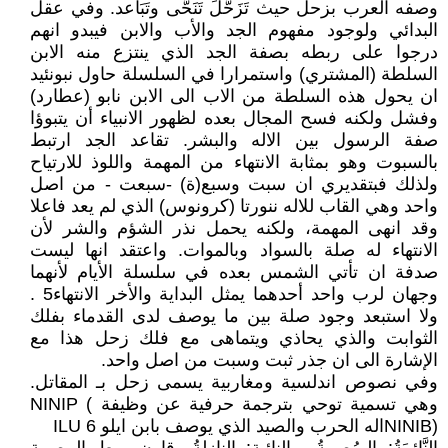
وصفه العرب بزحل حيث تَزَحَّلَ تَنَحَّى وتَبَاعد. وفي عقل
البدائي ولوجود مفهوم الجد والأب والابن فيبدو انهم
درجوا على ربطه بصفة الجد الذي ينتزع منه الابن
السلطة (المشتري) واستمرارا في السلسلة حاول نبونئيد
ان يحول هذه السلطة من الاب الى الابن نابو (عطارد)
وفشل ولكنه فسح المجال بعده لظهور الانبياء أن يتبوؤا
صفة الرسول بين الاله والبشر. تقاعد الجد ارتبط
بالسبوت وهو بمثابة الانتهاء من المهمة واللوذ للارتياح
ولذلك فبتقديري ان سبت وسبع(ة) -سبعت - من اصل
واحد وهي القاب للاله ننورتا (كرونوس) الذي لم يعد فاعلا
وقد انهى المهمة، ولكنه يحمل نذر الشؤم والشر لأن
الانتهاء له صلة بالسواد وبالموات. واعتقد انها ليست
صدفة ان تأتي الشمس بعده في سلسلة الأيام لأنهما
وجهان لرب واحد أحدهما يمثل البداية والأخر الانتهاء5 .
ولا استبعد وجود صلة بين ما يوصف لدى القدماء بفلك
الثوابت والذي يحاذي ويتماهى مع فلك زحل هذا مع
الإشارة الى ان جذر ثبت وسبت من اصل واحد.
وفي نصوص اندلسية ومغاربية يسمى زحل بـ المقاتل.
وهي تسمية توحي بترجمة حرفية عن وظيفة NINIP (
NINIB)اله الحرب والصيد الذي يوصف بابن ايلو ILU 6