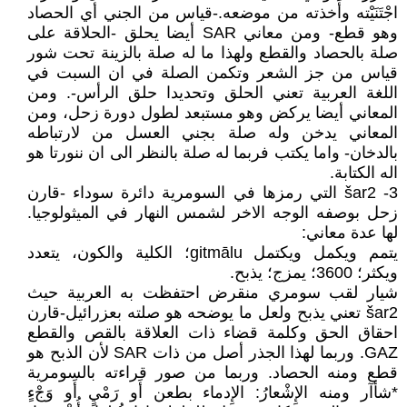
اجْتَنَيْته وأَخذته من موضعه.-قياس من الجني أي الحصاد
وهو قطع- ومن معاني SAR أيضا يحلق -الحلاقة على
صلة بالحصاد والقطع ولهذا ما له صلة بالزينة تحت شور
قياس من جز الشعر وتكمن الصلة في ان السبت في
اللغة العربية تعني الحلق وتحديدا حلق الرأس-. ومن
المعاني أيضا يركض وهو مستبعد لطول دورة زحل، ومن
المعاني يدخن وله صلة بجني العسل من لارتباطه
بالدخان- واما يكتب فربما له صلة بالنظر الى ان ننورتا هو
اله الكتابة.
3- šar2 التي رمزها في السومرية دائرة سوداء -قارن
زحل بوصفه الوجه الاخر لشمس النهار في الميثولوجيا.
لها عدة معاني:
يتمم ويكمل ويكتمل gitmālu؛ الكلية والكون، يتعدد
ويكثر؛ 3600؛ يمزج؛ يذبح.
شيار لقب سومري منقرض احتفظت به العربية حيث
šar2 تعني يذبح ولعل ما يوضحه هو صلته بعزرائيل-قارن
احقاق الحق وكلمة قضاء ذات العلاقة بالقص والقطع
GAZ. وربما لهذا الجذر أصل من ذات SAR لأن الذبح هو
قطع ومنه الحصاد. وربما من صور قراءته بالسومرية
*شأآر ومنه الإِشْعارُ: الإِدماء بطعن أَو رَمْيٍ أَو وَجْءٍ