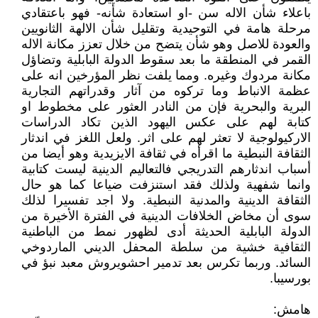
باعلاء شأن الاله سن -او استعادة شأنه- فهو باعتقادي
مرحلة هامة في التوحيدية وتقليل شأن الالهة الثانويين
والعودة للاصل وهو شأن يتضح من خلال تعزز مكانة الاله
القمر في المنطقة ما بعد سقوط الدولة البابلية وتضاؤل
مكانة مردوك وغيره. ومما يلفت نظر المؤرخين انه على
عظمة الانباط وما تركوه من آثار وقدراتهم التجارية
البرية والبحرية فإن من النادر العثور على مخطوط او
كتابة لهم على عكس اليهود الذين تكاد الدراسات
الاركيولوجية لا تعثر لهم على اثر. ولعل اللغز في اندثار
الثقافة النبطية ما اقرأه في ثقافة الايزيدية وهو أيضا من
أسباب اندثارهم التدريجي فالتعاليم الدينية ليست كتابية
وانما شفهية ولذلك فقد استنزفت ضياعا كما هو حال
الثقافة الدينية والمدنية النبطية. ولا اجد تفسيرا لذلك
سوى أن مخاض الخلافات الدينية في الفترة الأخيرة من
الدولة البابلية الحديثة أدى لظهور نمط من الباطنية
الثقافية خشية من سلطة المحفل الديني الماردوخي
السائد. وربما تكرس بعد تدمير احشويروش معبد نبؤ في
بورسيبا.
هامش: