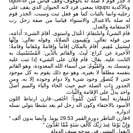
3 جذر قوم لا صلة له بالوقوف-وقف قياس من ugu4-bi
وبالأكدية uqupu بمعنى قرد لانه الحيوان الذي يقف على
رجليه-وانما بالثبات كما هو فعل ثبت وسبت. الجذر قوم
له صلة بالاعتدال والاستواء قياسا من صفة زحل رب
الاستقامة والعدل.
قامَ الشيءُ واسْتقامَ: اعْتدَل واستوى. أقامَ الشيء: أَدامَه،
من قوله تعالى: ويُقِيمون الصلاةَ، وقوله تعالى: وإنَّها
لبِسَبيل مُقِيم. أَقامَ بالمكان إقاماً وإقامةً ومُقاماً وقامةً؛
الأخيرة عن كراع: لَبِثَ. والقائم بالدِّين: المُسْتَمْسِك به
الثابت عليه. يقال: قام فلان على الشيء إذا ثبت عليه
وتمسك به. والقَيُّومُ: من أَسماء الله المعدودة، وهو القائم
بنفسه مطلقاً لا بغيره، وهو مع ذلك يقوم به كل موجود
حتى لا يُتَصوَّر وجود شيء ولا دوام وجوده إلا به. ومن
الجذور ذات الصلة خيم حيث الخاء والياء والميم أصلٌ
واحد يدلُّ على الإقامة والثَّبات.
للمقارنة أيضا كَمَنَ كُمُوناً: اخْتَفى.-قارن ارتباط اللون
الأسود بالاختفاء وكون اله زحل لم يعد نشطا بتولي نسله
ادواره.
4قارن التناظر دورة القمر 29.53 يوما. وأيضا بدون ألف "
وَإِنَّ يَوْمًا عِندَ رَبِّكَ كَأَلْفِ سَنَةٍ مِّمَّا تَعُدُّونَ "
5يقول المتنبي في مدحه سيف الدولة