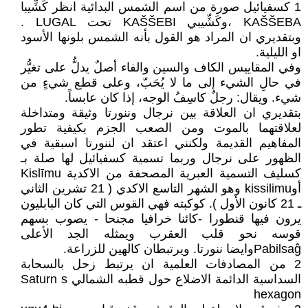
1 كسفيائيل صورة من اسم الشمس البدائية انظر كَشِّيبا
KAŠŠEBA ،وكَشِّيبي KAŠŠEBI تحت LUGAL .
وبتقديري ان المراد هو القول بأنه الشمس بلونها الأسود
او الليلية.
وفي المقاييس الكاف والسين والفاء أصلٌ يدلُّ على تغيُّر
في حالِ الشيء إلى ما لا يُحَبّ، وعلى قطع شيءٍ من
شيء. ويقال: رجلٌ كاسِفُ الوجه، إذا كان عابساً.
بتقديري ان العلاقة بين نرجال وننورتا وثيقة ومتداخلة
لعلاقتهما بالموت ومن الصعب الجزم بكيفية تطور
المفاهيم القديمة ولكنني اعتقد ان لننورتا اسبقية في
الظهور على نرجال وربما تسمية كسفيائيل لها صلة بـ
كسليف التسمية العبرية المصحفة من الاكدية Kislīmu
أوkissilimu وهو الشهر التاسع الاكدي ( 21 تشرين الثاني
ـ 21 كانون الأول ). كوكبته فهي القوس التي كان البابليون
يرون فيها قنطورا -كائنا خرافيا مجنحا - يصوب بسهم
قوسه نحو قلب العقرب ويمثله الجد الأعلى
Pabilsaĝوايضا ننورتا. ويرتبطان كالهين للزراعة.
2 من المصادفات العلمية ان يرتبط زحل بالسحابة
السداسية الدائمة الاضلاع حول قطبه الشمالي Saturn s
hexagon