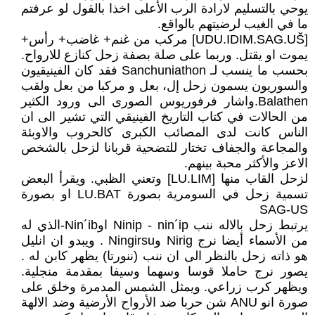
يوحي بالتسليم لارادة الرب الأعلى اخذا بالقول لو عرفتم
ما في الغيب لرضيتهم بالواقع.
[UDU.IDIM.SAG.UŠ] مركب من غنم+ غاضب+ رأس+
يموت او يقتل. وربما على صلة بصفة زحل كنازع للارواح.
بحسب ما ينسب لـ Sanchuniathon فقد كان الفينيقيون
والسوريون يسمون زحل إل، بعل و مركبا من بعل ولقب
Balathen.واشار فرفوريوس الصورى الى ورود الكثير
من الحالات في كتاب التاريخ الفينيقي التي تشير الى ان
الناس كانت لدى المصائب الكبرى كالحروب والاوبئة
والمجاعة والجفاف تختار للتضحية قربانا لزحل بالشخص
الاعز والأكثر محبة بينهم.
لزحل القاب منها [LU.LIM] وتعني الظبي. ويقرأ البعض
تسمية زحل في السومرية بصورة LU.BAT او بصورة
SAG-US
يرتبط زحل بالاله ننب Ninip - nin´ip اوNin´ib-الذي له
من الأسماء أيضا نرج Nirig وNingirsu . ويبدو ان انليل
هو ذاته زحل بالنظر الى ان ننب (ننورتا) يظهر كابن له .
يصور نرج حاملا قوسا وسهما وسيفا بمقدمة منجلية.
ويظهر كرب زراعي. ويمثل الشمس المدمرة وخلق على
صورة انو ANU شن حربا ضد الأرواح الأرضية وضد الالهة