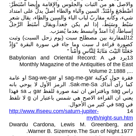
والاصل هو من الثبات والجلوس والإقامة وأيضا اسْبَطَرَّ:
اضْطَجَعَ وامْتَدَّ. السين والباء والطاء أصلٌ يدلُّ على امتداد
شيء، وكأنه مقاربٌ لباب الباء والسين والطاء، يقال شعر
سَبْط وسَبَِطٌ، إذا لم يكن جَعداً.ويقال أَسْبَطَ الرَّجلُ
إِسباطاً، إذا امتدَّ وانبسط بعدما يُضرَب.
12للمقارنة بين مصطلح سبت (يوم زحل السبت) وثبت
كصورة قراءة لـ سبت وما جاء في سورة البقرة "وَإِذْ
جَعَلْنَا البَيْتَ مَثَابَةً لِلنَّاسِ وَأَمْناً "
13يرد في Babylonian and Oriental Record: A
Monthly Magazine of the Antiquities of the East
..., Volume 2.1888
فقرة حول كوكبة sag-me-gar او Sag-we-gar او عامة
كما رآى آنذاك Sak-me-Sa. الرمز الأول لا يوحي بانه
راس sag وبافتراض ان ثمة صورة للفظ gar بـ sa فهذا
يعني ان القراءة الاصح هي شمس باعتبار ان g لا تلفظ
في sag في كثير من الأحوال.
http://www.ifiseeu.com/saturn-jupiter-
14
myth/night-sun.htm
Dwardu Cardona, Lewis M. Greenberg, and
Warner B. Sizemore.The Sun of Night.1977.