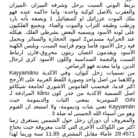
يربط البوني السبت بزحل وشرفه الميزان -الميزان
والعقرب بالاصل كوكبة واحدة- واما حاكمه عنده فهو
ملك الموت عزرائيل او كسفيائيل 1 ويصفه بأنه بارد
ورطب وطبعه التراب والموت والفناء. ويجمع الفلكيون
على لونه الأسود ويسميه البعض بشرطي الفلك. هيكله
عند الحرانية مسدس2 اسود الحجارة والستائر ويحمل
فيه زحل الأسود فأسا ويوم قرابينه السبت، ويلبس الكهنة
الأسود ويقدمون اغصان زيتون محروق-قارن ارتباط
السبت والنجمة السداسية واللون الأسود كزي لرجال
الدين. واما معدنه فهو الرصاص.
من تسميات زحل كيوان، وفي الاكدية Kayyamānu
وكلاهما من اصل واحد وصورة اللفظ العربية على الأرجح
اكثر قدما، فبحسب القاموس الاشوري لجامعة شيكاغو
اصل التسمية الاكدية من جذر كون kânu المرادفة لـ
GIN السومرية بمعنى الثبات والديمومة حيث
Kayyamān تعني بثبات وديمومة، ولا استبعد ان القيوم
وهو من أسماء الله الحسنى له صلة 3 .
والمعروف أن دوران زحل حول الشمس يستغرق زمنا
اكثر من الكواكب الأخرى التي كانت معروفة حيث يحتاج
29.4571 عاما4 مقابل المشتري 11.85 سنة وربما لهذا