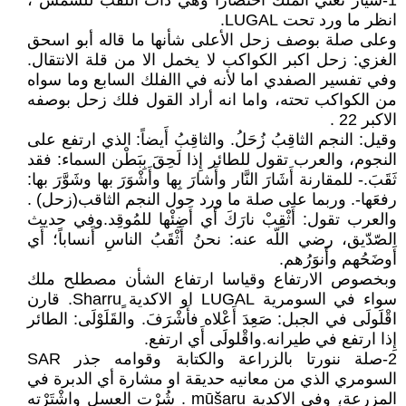
1-شيار تعني الملك اختصارا وهي ذات اللقب للشمس ،
انظر ما ورد تحت LUGAL.
وعلى صلة بوصف زحل الأعلى شأنها ما قاله أبو اسحق
الغزي: زحل اكبر الكواكب لا يخمل الا من قلة الانتقال.
وفي تفسير الصفدي اما لأنه في االفلك السابع وما سواه
من الكواكب تحته، واما انه أراد القول فلك زحل بوصفه
الاكبر 22 .
وقيل: النجم الثاقِبُ زُحَلُ. والثاقِبُ أَيضاً: الذي ارتفع على
النجوم، والعرب تقول للطائر إِذا لَحِقَ بِبَطْن السماء: فقد
ثَقَبَ.- للمقارنة أَشَارَ النَّار وأَشارَ بِها وأَشْوَرَ بها وشَوَّرَ بها:
رفعَها-. وربما على صلة ما ورد حول النجم الثاقب(زحل) .
والعرب تقول: أَثْقِبْ نارَكَ أَي أَضِئْها للمُوقِد.وفي حديث
الصّدّيق، رضي اللّه عنه: نحنُ أَثْقَبُ الناسِ أَنساباً؛ أَي
أَوضَحُهم وأَنوَرُهم.
وبخصوص الارتفاع وقياسا ارتفاع الشأن مصطلح ملك
سواء في السومرية LUGAL او الاكدية ٍSharru. قارن
اقْلَولَى في الجبل: صَعِدَ أَعْلاه فأَشْرَفَ. والقَلَوْلَى: الطائر
إِذا ارتفع في طيرانه.واقْلولَى أَي ارتفع.
2-صلة ننورتا بالزراعة والكتابة وقوامه جذر SAR
السومري الذي من معانيه حديقة او مشارة أي الدبرة في
المزرعة، وفي الاكدية mūšaru . شُرْت العسل واشْتَرْته