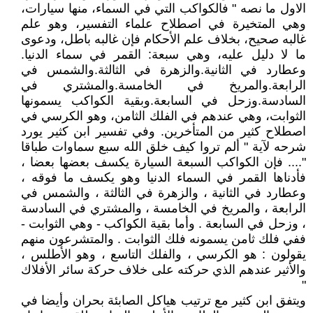
الاول ما نصه " فالكواكب التي في السماء، منها سيارات،
وهي المتخيرة في اصطلاح علماء التفسير، وهو علم
غالبه صحيح، بخلاف علم الأحكام فإن غالبه باطل، ودعوى
ما لا دليل عليه، وهي سبعة: القمر في سماء الدنيا.
وعطارد في الثانية.والزهرة في الثالثة.والشمس في
الرابعة.والمريخ في الخامسة.والمشتري في
السادسة.وزحل في السابعة.وبقية الكواكب يسمونها
الثوابت، وهي عندهم في الفلك الثامن، وهو الكرسي في
اصطلاح كثير من المتأخرين. وفي تفسير ابن كثير يورد
شرحه لآية " ألم تروا كيف خلق الله سبع سماوات طباقا
".... فإن الكواكب السبعة السيارة يكسف بعضها بعضا ،
فأدناها القمر في السماء الدنيا وهو يكسف ما فوقه ،
وعطارد في الثانية ، والزهرة في الثالثة ، والشمس في
الرابعة ، والمريخ في الخامسة ، والمشتري في السادسة
، وزحل في السابعة . وأما بقية الكواكب - وهي الثوابت -
ففي فلك ثامن يسمونه فلك الثوابت . والمتشرعون منهم
يقولون : هو الكرسي ، والفلك التاسع ، وهو الأطلس ،
والأثير عندهم الذي حركته على خلاف حركة سائر الأفلاك
"
ويتفق ابن كثير مع ترتيب هياكل الصابئة بحران وأيضا في