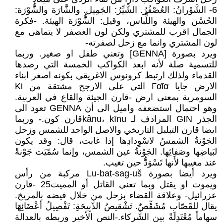
6- الشَّوْرانُ: العُصْفُرُ. الشَّيِّرُ: الجَمِيل. والشَّارَة والشُّوْرَة:
الحُسْن والهيئة واللِّباس، وقيل: الشُّوْرَة الهيئة. -فكرة
الجمال اقرب للمشتري ولكن لون العصفر لا يتماهى مع
لون المشتري وانما مع زحل لصفرته-
ويرد بصورة [GENNA] وتعني طفل او صغير. وربما
للتسمية صلة لأنه ابعد الكواكب الخمسة التي رصدها
القدماء ولذلك ارتبط كرونوس الاغريقي بكونه اصغر ابناء
الارض جايا Γαῖα التي على الارجح مشتقة من Ki
السومرية بمعنى ارض -قارن الجيئة والقاع في العربية.
وهو احتمال استضعفه واميل الى أن GENNA تعود الى
الجذر GIN المرادف لـ kânu، kīnuقارن كون.- وربما
ايضا قارن التبلبل التاريخي والاصل الواحد للشمس وزحل
الجَوْنةُ الشمسُ لاسْوِدادِها إذا غابت، قال: وقد يكون
لبَياضِها وصَفائِها. الجَوْنةُ عين الشمس، وإنما سُمّيَت جَوْنةً
عند مغيبها لأَنها تَسْوَدُّ حين تغيب.
ويرد أيضا بصورة Lu-bat-sag-uš مركبة من رأس
ويموت او يقتل وبما تعني القاتل أو المميت25 -قارن
عزرائيل- وعلاقة القضاء بزحل من خلال فيضه بالمريخ.
يقال للقَصّاب مُشَقِّصٌ. تَشْقيصُ الذَّبِيحَةِ: تَفْصِيلُ أعْضَائِهَا
سهاماً مُعْتَدِلَةً بين الشُّركاء.-النص الأخير وربطه بالعدالة