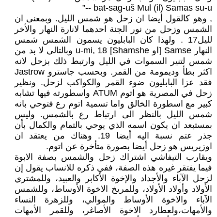
bat-sag-uš Mul (il) Samas su-u --”
, وهو كالقول أيضا ان زحل هو شمس الليل. وبمعنى ان
الشمس وزحل من نور الجنة احدهما لانارة النهار والأخر
لليل17 . ولهذا كان البابليون يسمون الشمس شمس
النهار Samse [او Shamshe] u-mi, 18 وبالتالي لا بد من
شمس لتنير السموات في الليل وارتبط ذلك بزحل لانه
اكثر بطأ وديمومة من القمر. وبحسب جاسترو Jastrow
فقد عزا البابليون ضوء القمر والكواكب لزحل. ونظير
زحل في المصرية هو اتوم ATUM واسطورته فيها تشابه
كبير مع اسطورة الخالق واما تسمية اتوم رع فتوحي بانه
شمس الليل بالنظر الى ارتباط رع بالشمس. وليس
بمستبعد ان يكون اسمه الذي يوحي بالتمام والكمال بأن
جذر عتم نسبة اليه أيضا 19. وهناك من يعتقد ان
اوزيريس هو زحل أيضا بصورة متأخرة عن اتوم.
ويقارب التيفاشي اشتراك زحل والشمس بصفة الابوة
فيما يفتقر غيره هذه الصفة، ففي ذكره للانساب يقول إن
لزحل الآباء والأجداد والإخوة الأكابر والعبيد، وللمشتري
الأولاد وأولاد الأولاد، وللمريخ الاخوة الأوساط، وللشمس
الآباء والاخوة الأوساط والموالي، وللزهرة النساء
والأمهات،ولعطارد الاخوة الأصاغر، وللقمر الأمهات