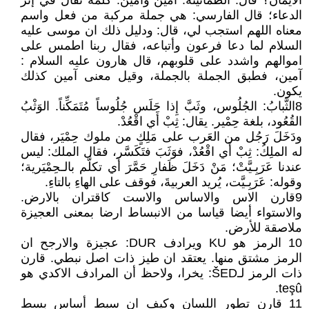
الايمان؟ قال: الطمأنينة. آمين وأمين: كلمة تقال في إثر
الدعاء؛ قال الفارسي: هي جملة مركبة من فعل واسم
معناه اللهم استجب لي، قال: ودليل ذلك ان موسى عليه
السلام لما دعا فرعون وأتباعه، فقال ربنا اطمس على
اموالهم واشدد على قلوبهم، قال هارون عليه السلام :
آمين، فطبق الجملة بالجملة، وقيل معنى آمين كذلك
يكون.
8الثَّبابُ: الجُلُوس، وثَبَّ إِذا جَلَس جُلُوساً مُتَمَكِّناً. الوَثْبُ
القُعُود، بلغة حِمْير. يقال: ثِبْ أَي اقْعُدْ.
ودَخَلَ رَجُل من العَرب على مَلِكٍ من ملوك حِمْيَر، فقال
له الملِكُ: ثِبْ أَي اقْعُدْ، فوَثَبَ فتَكَسَّر، فقال الملك: ليس
عندنا عَرَبِـيَّتْ؛ مَنْ دَخَلَ ظَفارِ حَمَّرَ أَي تكلَّم بالـحِمْيَرية؛
وقوله: عَرَبِـيَّت، يُريد العربيةَ، فوقف على الهاءِ بالتاءِ.
9قارن الاس والاساس والاست كاقتران بالارض.
والاستواء أيضا قياسا من الانبساط ارضا بمعنى العجيزة
ملاصقة للأرض.
10 الرمز هو KU ويرادف DUR: عجيزة والارجح ان
الرمز مشتق منها. يعتقد ان طيز ذات اصل نبطي. قارن
ذات الرمز لـŠED: يخرا، ولاحظ أن المرادف الاكدي هو
teşû.
11 قارن تطور اللسان وكيف ان سبط أساس بسط