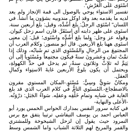
اسْتَوَى عَلَى الْعَرْشِ".
تفسير الاستواء يوحي بالوصول الى قمة الإنجاز ولم يعد
لديه ما يقدمه بعد وقد اوكل مندوبيه بشؤون ما أنشأ. في
اللسان" اسْتَوَى الرجلُ: بلغ أَشُدَّه، وقيل: بلغ أَربعين سنة.
استَوى على ظهر دابته أَي استَقَرَّ. قارن اسم زحل كيوان.
وقوله عز وجل: ولما بلغ أَشُدَّه واسْتَوى؛ قيل: إن معنى
استَوى ههنا بلغ الأَربعين. قال أَبو منصور: وكلام العرب أَن
المجتمِعَ من الرجالِ والمُسْتَوِي الذي تم شَبابُه، وذلك إذا
تمَّتْ ثمان وعشرونَ سنةً فيكون مجتمِعاً ومُسْتَوِياً إلى أَن
يَتِمَّ له ثلاثٌ وثلاثون سنةً، ثم يدخل في حدَّ الكهولةِ،
ويحتمل أَن يكون بلوغُ الأَربعين غايةَ الاستِواء وكمالِ
العقل.
ومكانٌ سَوِيٌّ وسِيٌّ: مُسْتَوٍ.-المكان المستوي مقرون
بالاضطجاع-.المُستَوي التامُّ في كلام العرب الذي قد بلغ
الغاية في شبابِه وتمامِ خَلْقِه وعقلِه. سَواءُ الجَبَلِ: ذرْوَتُه.
-الأعلى والنهاية-
في كتابه سرور النفس بمدارك الحواس الخمس يورد أبو
العباس احمد بن يوسف التيفاشي ترتيبا يتفق مع برس
النمرود حيث يقول إن لزحل الشيخوخة وللمشتري
والقمر والمريخ لهم الثلاثة الشباب واما الشمس وسط