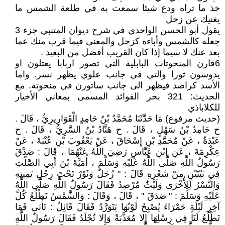
خذ ما تراه ودع شيئا سمعت به في طلعة الشمس ما
يغنيك عن زحل
يقول أبو الحسن الواحدي في شرح ديوان المتنبي جزء 3
جعله كالشمس وأباءه كزحل والمعنى فيما قرب منك عما
بعد عنك لا سيما إذا كان القريب أفضل من البعيد .
6قارن المنحوتات البابلية التي تصور اربابا يعتلون او
يدوسون ثورا والتي في جانب علوي يظهر نسر. واما
الأسد كراصد فيظهر الى جانب ساتورن في منحوتة. مع
الحديث: 321 بحر الفوائد المسمى بمعاني الأخيار
للكلاباذي
(حديث مرفوع) مَا حَدَّثَنَا مُحَمَّدُ بْنُ حَامِدٍ الْقَوَارِيرِيُّ ، قَالَ .
ح حَامِدُ بْنُ سَهْلٍ ، قَالَ . ح هَنَّادُ بْنُ السَّرِيُّ ، قَالَ . ح
عَبْدَةُ ، عَنْ مُحَمَّدِ بْنِ إِسْحَاقَ ، عَنْ يَعْقُوبَ بْنِ عُتْبَةَ ، عَنْ
عِكْرِمَةَ ، عَنِ ابْنِ عَبَّاسٍ رَضِيَ اللَّهُ عَنْهُمَا ، قَالَ : صَدَّقَ
رَسُولُ اللَّهِ صَلَّى اللَّهُ عَلَيْهِ وَسَلَّمَ ، أُمَيَّةَ بْنَ أَبِي الصَّلْتِ
فِي بَيْتَيْنِ مِنْ شَعْرِهِ قَالَ : " زُحَلٌ وَثَوْرٌ تَحْتَ رِجْلِ يَمِينِهِ
وَالنَّسْرُ لِلأُخْرَى وَلَيْثٌ مُرْصِدُ فَقَالَ رَسُولُ اللَّهِ صَلَّى اللَّهُ
عَلَيْهِ وَسَلَّمَ : " صَدَقَ " ، قَالَ ، وَقَالَ : وَالشَّمْسُ تَطْلُعُ كُلَّ
آخِرِ لَيْلَةٍ حَمْرَاءَ يُصْبِحُ لَوْنُهَا يَتَوَرَّدُ فَقَالَ قَائِلٌ : تَأْبَى فَمَا
تَطْلُعُ لَنَا فِي رِسْلِهَا إِلا مُعَذَّبَةً وَإِلا تُجْلَدُ فَقَالَ رَسُولُ اللَّهِ