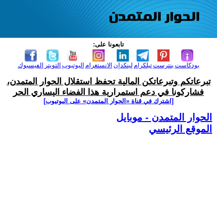
تابعونا على:
بودكاست
بنترست
تيلكرام
لينكدإن
الانستغرام
اليوتيوب
التويتر
الفيسبوك
تبرعاتكم وتبرعاتكن المالية تحفظ استقلال الحوار المتمدن،
فشاركونا في دعم استمرارية هذا الفضاء اليساري الحر
[اشترك في قناة ‫«الحوار المتمدن» على اليوتيوب]
الحوار المتمدن - موبايل
الموقع الرئيسي