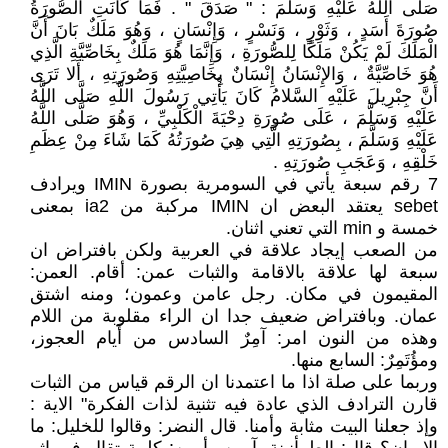
صَلَّى اللَّهُ عَلَيْهِ وَسَلَّمَ : " صَدَقَ " . فَمَا كَانَتِ الصُّورَةُ
صُورَةَ أَسَدٍ ، وَثَوْرٍ ، وَنَسْرٍ ، وَإِنْسَانٍ ، وَهُوَ مَلَكٌ بَانَ أَنَّ
الْمَلَكَ لَمْ يَكُنْ مَلَكًا لِلصُّورَةِ ، وَإِنَّمَا هُوَ مَلَكٌ بِخَاصِّيَّةِ الَّذِي
هُوَ خَاصِّيَّةٌ ، وَالإِنْسَانُ إِنْسَانٌ بِخَاصِيَّتِهِ وَصُورَتِهِ ، أَلا تَرَى
أَنَّ جِبْرِيلَ عَلَيْهِ السَّلامُ كَانَ يَأْتِي رَسُولَ اللَّهِ صَلَّى اللَّهُ
عَلَيْهِ وَسَلَّمَ ، عَلَى صُورَةِ دِحْيَةَ الْكَلْبِيِّ ، وَهُوَ صَلَّى اللَّهُ
عَلَيْهِ وَسَلَّمَ ، بِصُورَتِهِ الَّتِي هِيَ صُورَتُهُ كَمَا شَاءَ مِنْ عِظَمِ
خَلْقِهِ ، وَعَجَبِ صُورَتِهِ .
7 رقم سبعة يأتي في السومرية بصورة IMIN ويرادف
sebet يعتقد البعض ان IMIN مركبة من ia2 بمعنى
خمسة و min التي تعني اثنان.
من الصعب إيجاد علاقة في العربية ولكن بافتراض ان
سبعة لها علاقة بالاقامة والثبات عمن: أقام. العمن:
المقيمون في مكان. رجل عامن وعمون؛ ومنه اشتق
عمان. وبافتراض ضعيف جدا ان الراء مقلوبة من اللام
وهذه من النون امر: آمِرٌ السادس من أَيام العجوز،
ومؤُتَمِرٌ: السابع منها.
وربما على صلة اذا ما اعتمدنا ان الرقم قياس من الثبات
قارن الترادف الذي عادة فيه تثنية لذات الفكرة" الاية :
وإذ جعلنا البيت مثابة وأمنا. قال النضر: وقالوا للخليل: ما