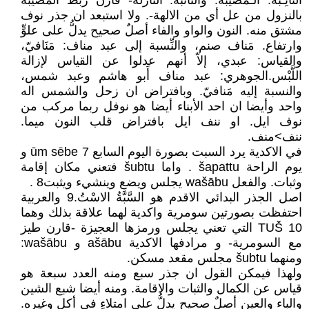
النَّائِـبَةُ: الـمُصيبةُ. والنائبة: النازلةُ- قارن ربط المصيبة
بالنزول من عل أي من الالهة-. ولا استبعد ان جذر نوف
مشتق منه. النون والواو والفاء أصلٌ صحيح يدلُّ على علوٍّ
وارتفاع. مَناف صنم، والنِّسبة إلى عبد مناف: مَنَافيّ،
والقياس: عبدي، إلاّ أنهم عدلوا عن القياس لإزالة
اللَّبْس.الجوهري: عبد مناف أَبو هاشم وعبد شمس،
والنسبة إليه مَنافيّ. وبافتراض ان زحل والشمس اله
واحد وأيضا ان احد الأبناء أيضا هو نوفل ربما مركب من
نوف ايل. او ننف ايل بافتراض قلب النون ميما.
ننف>منف.
في الاكدية يرد السبت بصورة اليوم السابع ūm sēbe 7 و
يوم الراحة šapattu . واما šubtu فتعني مكان إقامة
وثبات. والفعل wašābu يجلس ويضع وينشيء ويثبت8 .
اصل الجذر البدائي الاقدم هو السَّبَّةُ الاسْتُ.9 والعربية
احتفظت بصورتين سومرية واكدية لهما علاقة بذلك وهما
TUŠ 10 التي تعني يجلس ورمزها العجيزة -قارن طيز
مع السومرية- و مرادفها الاكدية ašābu و wašābu:
ومنهما šubtu مجلس مقعد مسكن.
ولهذا فيمكن القول ان جذر سبع ومنه العدد سبعة هو
قياس عن الكمال والثبات والاقامة. ومنه أيضا شبع الشين
والباء والعين أصلٌ صحيح يدلُّ على امتلاءٍ في أكل وغيره.