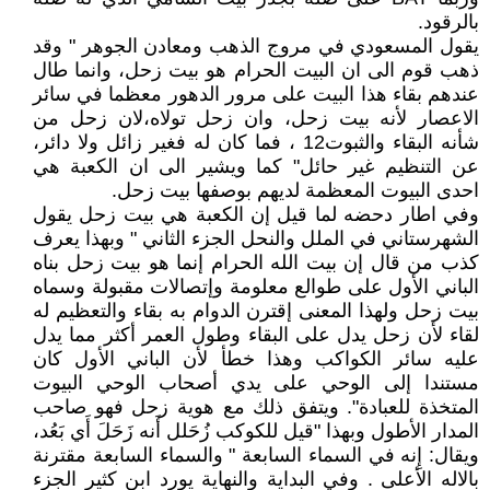
بالرقود.
يقول المسعودي في مروج الذهب ومعادن الجوهر " وقد
ذهب قوم الى ان البيت الحرام هو بيت زحل، وانما طال
عندهم بقاء هذا البيت على مرور الدهور معظما في سائر
الاعصار لأنه بيت زحل، وان زحل تولاه،لان زحل من
شأنه البقاء والثبوت12 ، فما كان له فغير زائل ولا دائر،
عن التنظيم غير حائل" كما ويشير الى ان الكعبة هي
احدى البيوت المعظمة لديهم بوصفها بيت زحل.
وفي اطار دحضه لما قيل إن الكعبة هي بيت زحل يقول
الشهرستاني في الملل والنحل الجزء الثاني " وبهذا يعرف
كذب من قال إن بيت الله الحرام إنما هو بيت زحل بناه
الباني الأول على طوالع معلومة وإتصالات مقبولة وسماه
بيت زحل ولهذا المعنى إقترن الدوام به بقاء والتعظيم له
لقاء لأن زحل يدل على البقاء وطول العمر أكثر مما يدل
عليه سائر الكواكب وهذا خطأ لأن الباني الأول كان
مستندا إلى الوحي على يدي أصحاب الوحي البيوت
المتخذة للعبادة". ويتفق ذلك مع هوية زحل فهو صاحب
المدار الأطول وبهذا "قيل للكوكب زُحَلل أَنه زَحَلَ أَي بَعُد،
ويقال: إِنه في السماء السابعة " والسماء السابعة مقترنة
بالاله الأعلى . وفي البداية والنهاية يورد ابن كثير الجزء