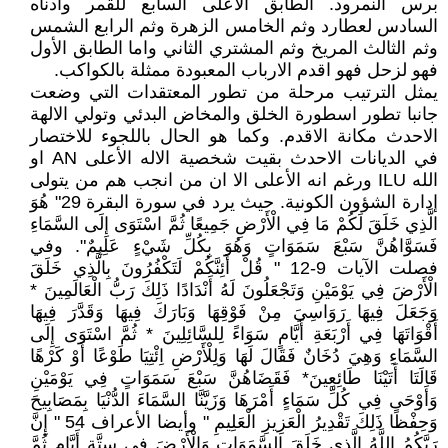
برس النمرود. الطابق الأعلى السابع للقمر وادناه
السادس لعطارد وثم الخامس الزهرة وثم الرابع الشمس
وثم الثالث المريخ وثم المشتري الثاني واما الطابق الأول
فهو لزحل فهو اقدم الارباب المعبودة ممثلة بالكواكب.
يمثل الترتيب مرحلة من تطور المعتقدات التي وضعت
جانبا تطور اسطورة الخلق والمخاض البدئي وتولي الالهة
الاحدث مكانة الاقدم. وكما هو الحال باللجوء للاختصار
في الديانات الاحدث بقيت شخصية الاله الأعلى AN او
الله ILU ورغم انه الأعلى الا ان من انجب هم من يتولى
إدارة الشؤون الكونية. حيث يرد في سورة البقرة 29" هُوَ
الَّذِي خَلَقَ لَكُمْ مَا فِي الْأَرْضِ جَمِيعًا ثُمَّ اسْتَوَى إِلَى السَّمَاءِ
فَسَوَّاهُنَّ سَبْعَ سَمَوَاتٍ وَهُوَ بِكُلِّ شَيْءٍ عَلِيمٌ". وفي
فصلت الآيات 9-12 " قُلْ أَئِنَّكُمْ لَتَكْفُرُونَ بِالَّذِي خَلَقَ
الْأَرْضَ فِي يَوْمَيْنِ وَتَجْعَلُونَ لَهُ أَنْدَادًا ذَلِكَ رَبُّ الْعَالَمِينَ *
وَجَعَلَ فِيهَا رَوَاسِيَ مِنْ فَوْقِهَا وَبَارَكَ فِيهَا وَقَدَّرَ فِيهَا
أَقْوَاتَهَا فِي أَرْبَعَةِ أَيَّامٍ سَوَاءً لِلسَّائِلِينَ * ثُمَّ اسْتَوَى إِلَى
السَّمَاءِ وَهِيَ دُخَانٌ فَقَالَ لَهَا وَلِلْأَرْضِ اِئْتِيَا طَوْعًا أَوْ كَرْهًا
قَالَتَا أَتَيْنَا طَائِعِينَ* فَقَضَاهُنَّ سَبْعَ سَمَوَاتٍ فِي يَوْمَيْنِ
وَأَوْحَى فِي كُلِّ سَمَاءٍ أَمْرَهَا وَزَيَّنَّا السَّمَاءَ الدُّنْيَا بِمَصَابِيحَ
وَحِفْظًا ذَلِكَ تَقْدِيرُ الْعَزِيزِ الْعَلِيمِ " وأيضا الأعراف 54 " إِنَّ
رَبَّكُمُ اللَّهُ الَّذِي خَلَقَ السَّمَوَاتِ وَالْأَرْضَ فِي سِتَّةِ أَيَّامٍ ثُمَّ