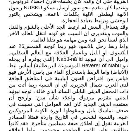
الغريبة حتى ان والده كان يخشاه-قارن اخصاء كرونوس-
وعندما كان يتقدم نحو نيبور ارسل نسكو NUSKU رسول
الالهة ليطمئن الالهة بكلمات ناعمة. ويشخص بالثور
الوحشي ويرتبط بعبادة الحجارة.
وقد يتساءل البعض لم ارتبط الجد الأعلى بالشؤم والقتل
والموت وبتقديري ان السبب هو كونه انتقل للعالم الاخر
الذي لسنا نحن فيه ومن مهامه هو نقلنا لعالمه.
واما ربط زحل بالاسود فهو ربما كوجه الشمس26 عند
الكسوف او الليل وباعتبار العلاقة مع العالم السفلي-.
واميل الى أن نبونيد Nabû-nāʾid (الذي يوقره أو يبجله
نبو Reverer of Nabu-الموسوعة البريطانية) أساس نبط
(الانباط) واما الربط باستخراج الماء من باطن الأرض فهو
قياس من اقتراض الفنون البابلية في المناطق الجافة
لدى العرب شمال الجزيرة. أي ان النسبة ربما أتت من
ذات المحفل الديني البابلي السائد الذي خالف توجه نبونيد
الديني بتقزيم مردوك واعلاء شأن سن؛ وارجح أن
معتقده الديني الجديد كان اهم العوامل التي تسببت في
ضعف تماسك بابل وسقوطها لثورة الكهنة المردوكيين
عليه. والنسبة لشخص في التاريخ واردة فمثلا المصادر
الغربية تقول إن اطلاق صفة مسلمين متأخرة، فقد كانوا
يطلقون على القوة الصاعدة محمديين. واما العلاقة