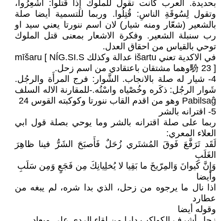
بحديدة. العرب كانت تقول للملوك إِذا قُتلوا: أُشْعِرُوا،
وتقول لِسُوقَةِ الناسِ: قُتِلُوا. وربما للتسمية أيضا صلة
بالشعير (شعّار ومنه شيار) لان اسم ننورتا يعني سيد او
رب سنبلة الشعير. وفكرة الاشعار بمعنى قتل الملوك
توحي بالقياس من احقاق العدل.
في الاكدية تعني išartu عدالة وكذلك mīšaru [ NÍG.SI.S
䭻 23 ]وهما مشتقان باعتقادي من اسم زحل.
4- شيار له صلة بالانجاب. الشَّوار: فرج المرأَة والرجُل.
شَوار الرجُل: ذكَره وخُصْياه واسْتُه.-للمقارنة الاله السلف
Pabilsaĝ وهو من اقدم القاب ننورتا وكوكبته القوس 24
5- اقترانه بالشر
ربما على صلة اقترانه بالشر وما يوحي بصلة قول ابي
العلاء المعري:
لَقَد تَرَفَّعَ فَوقَ المُشتَري زُحَلٌ فَأَصبَحَ الشَرُّ فينا ظاهِرَ
الغَلَبِ
وَإِنَّ كَيوانَ وَالمِرّيخَ ما بَقِيا لا يُخلِيانِكَ مِن فَجَعٍ وَمِن سَلَبِ
وأيضا
اذا نال ما يرجوه من زحل، الذي بدا شره، لم يبغه من
عطارد
وقوله أيضا
زحل أشرف الكواكب دارا من لقاء الردى على ميعاد