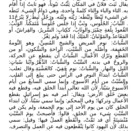
يقال ثَبَتَ فلانٌ في المَكان يَثْبُتُ ثبُوتاً، فهو ثابتٌ إِذا أَقام
به. الثاء والباء والتاء كلمةٌ واحدة، وهي دَوامُ الشيء. ثَبَطَه
عن الشيء ثَبْطاً وثَبَّطَه: رَيَّثه وثَبَّته. ورَجُلُ ثَبِطُ: لا يَبْرَحُ11
. الثَّبابُ: الجُلُوس، وثَبَّ إِذا جَلَس جُلُوساً مُتَمَكِّناً. الوَثْبُ:
القُعودُ بِلُغةِ حِمْيَرَ.والوِثَابُ، ككِتابٍ: السَّريرُ، والفِراشُ، أو
المَقَاعدُ.والمَوْثَبانُ: المَلِكُ إذا قَعَدَ ولم يَغْزُ.
السُّباتُ: نوم المريضِ والشيخِ المُسِنِّ، وهو النَّومةُ
الخَفيفة، وأَصْلُه من السَّبْتِ، الراحةِ والسُّكونِ، أَو من
القَطْع وتَرْكِ الأَعْمال. السُّباتُ أَن ينقطع عن الحركة،
والروحُ في بدنه. السَّبْتُ والسُّباتُ: الدَّهْرُ.وابْنا سُباتٍ:
الليل والنهار. والسُّباتُ: نوم خَفِيّ، كالغَشْيَةِ.وقال ثعلب:
السُّباتُ ابتداءُ النوم في الرأْس حتى يبلغ إِلى القلب.
والسَّبْتُ من أَيام الأُسبوع، وإِنما سمي السابعُ من أَيام
الأُسبوع سَبْتاً، لأَن الله تعالى ابتدأَ الخلق فيه، وقطع فيه
بعضَ خَلْق الأَرض؛ ويقال: أَمر فيه بنو إِسرائيل بقطع
الأَعمال وتركها؛ وفي المحكم: وإِنما سمي سَبْتاً، لأَِن ابتداء
الخلق كان من يوم الأَحد إِلى يوم الجمعة، ولم يكن في
السَّبْتِ شيء من الخلق، قالوا: فأَصبحتْ يومَ السَّبْتِ
مُنْسَبِتَةً أَي قد تَمَّتْ، وانْقَطَع العملُ فيها؛ وقيل: سمي
بذلك لأَِن اليهود كانوا يَنْقَطِعون فيه عن العمل والتصرف.