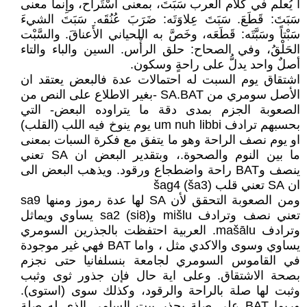
ا يُعلم في كلام العرب سَبَتَ، بمعنى اسْتَراح، وإِنما معنى
سَبَتَ: قَطَعَ. سَبَتَ عِلاوَتَه: ضَرَبَ عُنُقَه. سَبَتَ الشيءَ
سَبْتاً وسَبَّتَه: قَطَعَه، وخَصَّ به اللحياني الأَعناقَ. والسَّبْت
الحَلْقُ، وفي الصحاح: حلق الرأْس. السين والباء والتاء
أصلٌ واحد يدلُّ على راحةٍ وسكون.
اشتقاق يوم السبت له احتمالات عدة فالبعض يعتقد ان
الأصل سومري من SA.BAT -بغير الاطلاع على النص من
الصعوبة الجزم بمدى دقة ما يتراوده البعض- التي
بحسبهم ترادف um nuh libbi يوم ينوخ فيه اللب (القلب)
او يوم نصف الراحة وهو ما يتفق مع فكرة السبات بمعنى
ما بين النوم والصحوة.، وبتقدير البعض ان SA تعني
ينصف وBAT راحة واضطجاع ورقود. ويذهب البعض الى
ان SA تعني قلب šag4 (ša3)
ومن الصعوبة التحقق لأن SA لها عدة رموز ومنها sa9
تعني نصف وترادف mišlu وsa2 (si8) يساوي ويماثل
وترادف mašālu. العربية احتفظت بالجذرين السومري
يساوي وسوى والاكدي مثل ، واما BAT فهي غير موجودة
في القاموس السومري لجامعة بنسلفانيا حتى نجزم
بصحة الاشتقاق. وعلى اية حال فإن جذور ثوى وثبب
وثبت لها صلة بالراحة والرقود، وكذلك سوى (استوى).
وربما BAT على صلة بجذر بيت السامي الذي له صلة