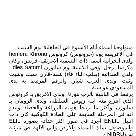
ميثولوجيا أسماء أيام الأسبوع في الجاهلية-يوم السبت
في الاغريقية يوم (خرونوس) كرونوس hemera Khronu
ولدى الحرانية اسمه ذات التسمية الاغريقية قرنس، وكان
مكرسا لزحل. وفي اللاتينية يوم ساتورن dies Saturni .
ولدى المندائية (بقلب الباء فاء) شفتا-قارن سبت وشبت
وثبت. ولدى العرب شيار. والرقم المرتبط به لدى
المسعودي هو ستة.
يرتبط في البابلية بالرب ننورتا، ولدى الاغريق بـ كرونوس
الذي انتزع منه ابنه زيوس السلطة، ولدى الرومان بـ
ساتورن. وأكثر ما ترتبط هويته بالزراعة والحصاد. ويبدو
انه في المرحلة السابقة على العبادة الكوكبية كان ذات
انليل ENLIL ا-يرد في صور اكثر حداثة بصورة ELIL
والموصوف بملك السماء والأرض وابي الالهة في مرثية
نبروNIBRU -.