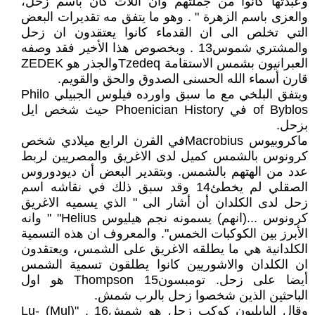
وعبدتها كانوا من جملتهم وأن اللات كان باسم زحل،
والعزى باسم الزهرة " . وهو ما يتفق مه تقديرات البعض
التي تخلص الى ان القدماء كانوا يعتقدون ان زحل
والمشتري شموس13 . وبخصوص هذا الأخير فقد وصفه
العبرانيون بشمس الاستقامة Tzedeqوالجذر هو ZEDEK
قارن أسماء الله الحسنى الصدوق والحق والقويم.
ويتفق البلخي مع ما سبق واورده فيلوس الجبيلي Philo
of Byblos في Phoenician History حيث شخص ايل
بزحل.
ماكروبيوس Macrobiusفي القرن الرابع ميلادي شخص
كرونوس بالشمس كميل لدى الاغريق والمصريين لربط
عدد من الهتهم بالشمس. وبتقدير البعض أن ديودوروس
الصقلي لم يخطئ14 وقد سبق ذلك في نقاشه اسم
زحل لدى الكلدان أن أشار الى " الذي يسميه الاغريق
كرونوس ...(انهم) يسمونه نجم هيليوس Helius" " وانه
الأبرز بين الكوكبات الخمس". والمعروف ان هذه التسمية
الكلدانية هي ما يطلقه الاغريق على الشمس، ويعتقدون
ان الكلدان والاشوريين كانوا يطلقون تسمية الشمس
أيضا على زحل. تومبسون15 Thompson هو اول
الباحثين الذين شخصوا زحل بالرب شمش.
وقال البابليون كوكب زحل هو شمش16 . "(Mul) Lu-