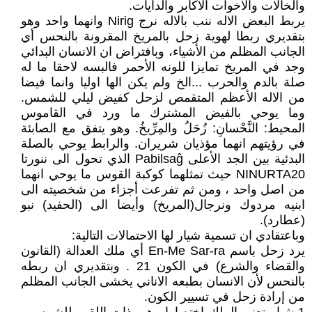
والخالات والأخوات الأكابر والدايات.
يربط البعض الاله ننب بالاله نرج Nirig وانهما واحد وهو
بتقديري ربطا لهوية زحل بالمريخ المقرونة بالنحس أي
الجانب المظلم من الأشياء، وبافتراض ان الانسان البدائي
وجد في المريخ تمايزا للونه الأحمر فالبسه لاحقا ما له
صلة بالدم والحرب ...الخ ولم يكن الها اوليا وانما فيضا
من الاله الأعظم المتقمص لزحل كفيض ليلي للشمس.
وما يوحي بالفيض المشترك ما ورد في القاموس
المحيط: النَّحْسانِ: زُحَلُ والمِرِّيخُ. وهو يتفق مع الصابئة
في رؤيتهم انهما مؤذيان شريران. والرابط يوحي بالصلة
البدئية بين الجد الأعلى Pabilsaĝ الذي تحول الى ننورتا
NINURTA20 حيث تمثلهما كوكبة القوس ما يوحي انهما
من اصل واحد ، ومن ثم تفرعت أجزاء من شخصيته الى
ابنيه مردوك ونرجال(المريخ) وأيضا الى (الحفيد) نبو
(عطارد).
وباعتقادي ان تسمية شيار لها الاحتمالات التالية:
يرد زحل باسم En-Me Sar-ra أي ملك العدالة (القانون
والقضاء والشرع) في الكون 21 . وبتقديري ان ربطه
بالنحس لأن الانسان بطبعه الاناني يخشى الجانب المظلم
من إرادة زحل في تسيير الكون.