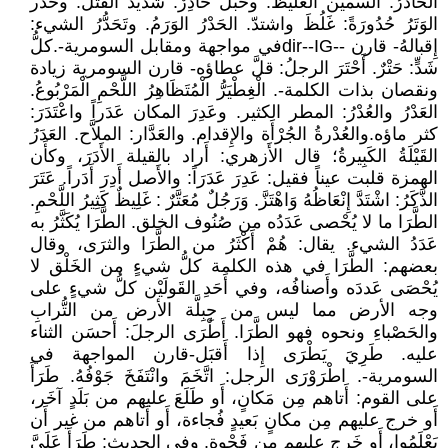
الحادرُ: السمين الغليظ. وحَبْلٌ حادِرٌ: شديد الفتل. وحَدُر
الوَتَرُ حُدُورَةً: غَلُظَ واشتدّ. الحَدْرُ الوَرَمُ. وتَحَدُّرُ الشيء:
إِقبالهُ- قارن --dir--IGفي مواجهة ومقابل السومرية-.كلُّ
شَدٍّ: حَتْرٌ. أَحْتَرَ الرجلُ: قلَّ عطاؤه- قارن السومرية زيادة
ونقصان بذات الكلمة-. الْغِطْيَرُّ الْمُتَظَاهِرُ اللَّحْمِ الْمَرْبُوعُ.
العَدْرُ والعُدْرُ: المطر الكثير. وعَدِرَ المكان عَدَراً واعْتَدَرَ:
كثر ماؤه.والعُدْرةُ الجُرْأَة والإِقدام. والعَدَّار: الملاَّح. العَدَرُ
القَيْلَةُ الكَبِيرةُ؛ قال الأَزهري: أَراد بالقيلة الأَدَرَ، وكأَن
الهمزة قلبت عيناً فقيل: عَدِرَ عَدَرَاً: والأَصل أَدِرَ أَدَراً. عَتَرَ
الذَّكَرُ: اشْتَدَّ إِنْعَاظُهُ وَاهْتَزَّ. وَرَجُلٌ مُعَتَّرٌ : غَلِيظٌ كَثِيرُ اللَّحْمِ.
الطَّرَا ما لا يُحْصى عَدَدُه من صُنُوف الخلق. الطَّرَا يُكَثَّرُ به
عَدَدُ الشيء. يقال: هُمْ أَكْثَرُ من الطَّرَا والثرَى، وقال
بعضهم: الطَّرَا في هذه الكلمة كلُّ شيءٍ من الخَلْق لا
يُحْصَى عَددَه وأَصنافُه، وفي أَحَدِ القَولَيْن كلُّ شيءٍ على
وجه الأرض مما ليس من جِبِلَّة الأرض من التُّرابِ
والحَصْباءِ ونحوه فهو الطَّرَا. أَطْرَى الرجلَ: أَحسَن الثناء
عليه. طَرِيَ يَطْرَى إِذا أَقبَل-قارن المواجهة في
السومرية-. اطْرَوْرَى الرجل: اتَّخَمَ وانْتَفَخَ جَوْفُهُ. طَرَأَ
على القوم: أَتاهم مِن مَكانٍ، أَو طَلَعَ عليهم من بَلَدٍ آخَر،
أَو خرج عليهم مِن مكانٍ بَعيدٍ فُجاءة، أَو أَتاهم من غير أَن
يَعْلَمُوا، أَو خَرج عليهم من فَجْوةٍ. وفي الحديث: طَرَأَ عَلَيَّ