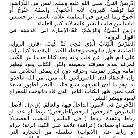
إدْرِيسُ النبيُّ، صلى الله عليه وسلم: ليس من الدِّرَاسَةِ،
كما تَوَهَّمَهُ كثيرونَ، لأنه أعْجَمِيٌّ، واسمُهُ: خَنُوخُ أو
أخْنوخُ.ربما لدرس في السامية علاقة باسمه اتراحسيس
قياسا من طلب البشر علمه لانه كبير العلماء
دَرَسَ الشَّيْءُ وَالرَّسْمُ: عَفَا-الإشارة الى اقدميته في
اقوال الرواة-
الطِّرْسُ الْكِتَابُ الَّذِي مُحِيَ ثُمَّ كُتِبَ. -قارن الرواية
الصابئية حول دنانوخت وحفظه للكتب المقدسة كما نزلت
على ادم ظهرا عن قلب وانه وجد كتابا جديدا بين الكتب
فمزقه لعدم معرفته بحقيقته ولكن الكتاب يعود ليظهر
امامه ويكرر تمزيقه وحرقه دون ان يتمكن الخلاص منه
وان الاعتقاد لدى الناصورائيين بأنه منزل من الله فاخذوا
به وهو ما أدى لتفرقهم سبع فئات بالنظر لظهور سبعة
كتب لحين ظهر الكتاب الثامن الذي قاد دنانوخت للمعراج
ليعود ويبشر البشر.
الدِّخْرِصُ في الأمور: الداخلُ فيها، والعالمُ. (ق.م).. الأصل
المفترض *ادرخص( اترخص/اطرخص): ربط او عقد او
رباط وعقدة، رباط ( في الملبس، الذهب، القصب)؛
عصبة او ضمادة؛ (عرافة) علامة على الكبد، الرئة؛ حزام
او رباط على (الابواب)؛ سلسلة من الحجارة التي