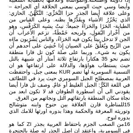
إذا داويته وأَصلحته.والمؤاساة وعلاقتها بالطبابة الشعبية
وأيضا وسي حيث الوسي بمعنى الحلاقة أي الجراحة –
وعلى علاقة أيضا الجذر حزا التَّحَزِّي: التَّكَهُّنُ. الحازي:
الذي يَحْزُرُ الأَشياء ويقَدِّرُها بظنه. وعلى القياس من
الطبابة- الحَزَا والحَزاءُ جميعاً: نبتٌ يشبِه الكَرَفْس، وهو
من أَخْرار البُقول، ولريحه خَمْطَةٌ، تزعم الأَعراب أَن
الجن لا تدخل بيتاً يكون فيه الحَزاءُ، والناس يَشْرَبون ماءَه
من الرِّيح ويُعَلَّقُ على الصبيان إِذا خُشِيَ على أَحدهم أَن
يكون به شيء.. وربما على صلة كون تل فارا منطقة
تضم نحو 35 هكتارا بارتفاع ثلاثة أمتار أي شبيهة بالتل
حيث يستطاب هواؤها، والدلالة على ارتفاعها هو ان
التسمية السومرية لها تضم KUR بمعنى جبل. واحتفظت
العربية بمصطلح الجبل السومري حيث يرد في اللطائف
في اللغة الكَرُّ: الجبل الغليظ أو عامٌ. وصف تل فارا أيضا
يقودني الى أن اسطورة الطوفان قد لا تكون ابعد من
نجاة سكان المنطقة بارتقائهم التل ونجاتهم من الغرق.
15للمناظرة قارن العلاقة بين حنوخ وابنه متوشالح
وتوريثه المعرفة والحكمة وهذا بدوره اورثها للامك الذي
بدوره لنوح.
16من الصعب الجزم باحتفاظ العربية بجذر ZI كما هو
في السومرية، واعتقد ان اصل الجذر له صلة بالحنجرة