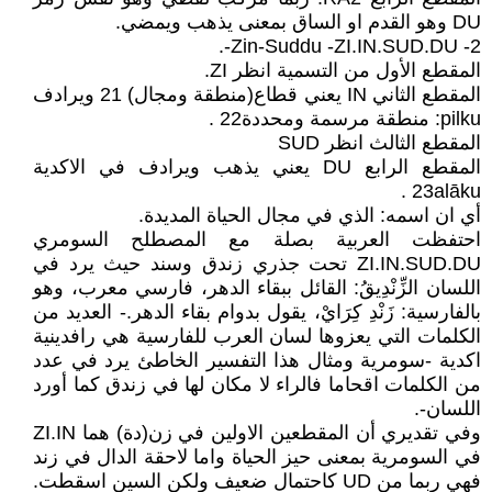
DU وهو القدم او الساق بمعنى يذهب ويمضي.
2- Zin-Suddu -ZI.IN.SUD.DU-.
المقطع الأول من التسمية انظر ZI.
المقطع الثاني IN يعني قطاع(منطقة ومجال) 21 ويرادف
pilku: منطقة مرسمة ومحددة22 .
المقطع الثالث انظر SUD
المقطع الرابع DU يعني يذهب ويرادف في الاكدية
23alāku .
أي ان اسمه: الذي في مجال الحياة المديدة.
احتفظت العربية بصلة مع المصطلح السومري
ZI.IN.SUD.DU تحت جذري زندق وسند حيث يرد في
اللسان الزِّنْدِيقُ: القائل ببقاء الدهر، فارسي معرب، وهو
بالفارسية: زَنْدِ كِرَايْ، يقول بدوام بقاء الدهر.- العديد من
الكلمات التي يعزوها لسان العرب للفارسية هي رافدينية
اكدية -سومرية ومثال هذا التفسير الخاطئ يرد في عدد
من الكلمات اقحاما فالراء لا مكان لها في زندق كما أورد
اللسان-.
وفي تقديري أن المقطعين الاولين في زن(دة) هما ZI.IN
في السومرية بمعنى حيز الحياة واما لاحقة الدال في زند
فهي ربما من UD كاحتمال ضعيف ولكن السين اسقطت.