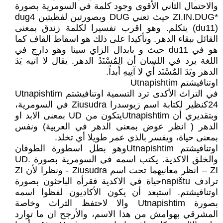
والاحتمال الثاني الأقوى وجود كلمة في السومرية بصورة
*ZI.IN.DUG حيث تعني DUG وبصورتين لفظيتين dug4
(du11) يتكلم. وهو اقرب تفسيرا لكلمة زندق بمعنى
القائل ببقاء الدهر. وتأكيدا على ذلك هو اسقاط القاف كما
هو في du11 حيث و بابدال الزاي سينا وهو دارج في
اللغة يرد في اللسان أن المُسْنَدُ الدهر. يقال لا آتيه يَدَ
الدهر ويَدَ المُسْنَد أَي لا آتِيهِ أَبداً.
اوتنافيشتم Utnapishtim
في التراث الأكدى ترد التسمية اوتنافيشتم Utnapishtim
24كنظير لكتابة اسم زيوسدرا Ziusudra في السومرية،
وبتقديري أن Utnapishtimيتكون من UD بمعنى الابد او
الدهر ( انظر عوض بمعنى الدهر في العربية) ونفس
بمعنى حياة، ويفسر بالذي عمر طويلا أي تخلد.
اوتنافيشتم Utnapishtimوهو بطل اسطورة الطوفان
والخلق الاكدية. يكتب اسمه في السومرية بصورة UD.
ZI – انظر معانيهما تحت اسم Ziusudra - ونظرا لأن ZI
ترادف napištuحياة في الاكدية فقرأه الباحثون بصورة
اوتنافيشتم. استبعد أن يكون الأكاديون لفظوا اسمه
بصورة Utnapishtim والا لاحتفظ التراث وخاصة
المشرقي بهوامش من هذا الاسم، والأرجح ان ما توارد