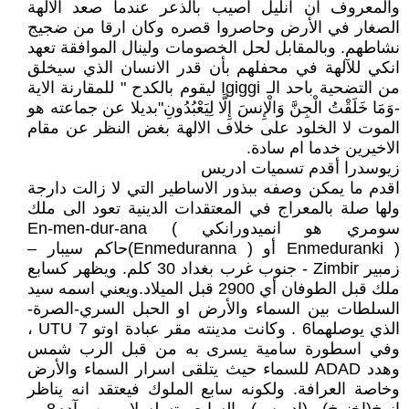
والمعروف ان انليل أصيب بالذعر عندما صعد الالهة
الصغار في الأرض وحاصروا قصره وكان ارقا من ضجيج
نشاطهم. وبالمقابل لحل الخصومات ولينال الموافقة تعهد
انكي للآلهة في محفلهم بأن قدر الانسان الذي سيخلق
من التضحية باحد الـ Igiggi ليقوم بالكدح " للمقارنة الاية
-وَمَا خَلَقْتُ الْجِنَّ وَالْإِنسَ إِلَّا لِيَعْبُدُونِ"بديلا عن جماعته هو
الموت لا الخلود على خلاف الالهة بغض النظر عن مقام
الاخيرين خدما ام سادة.
زيوسدرا أقدم تسميات ادريس
اقدم ما يمكن وصفه ببذور الاساطير التي لا زالت دارجة
ولها صلة بالمعراج في المعتقدات الدينية تعود الى ملك
سومري هو انميدورانكي En-men-dur-ana (
Enmeduranki ) أو ( Enmeduranna)حاكم سيبار –
زمبير Zimbir - جنوب غرب بغداد 30 كلم. ويظهر كسابع
ملك قبل الطوفان أي 2900 قبل الميلاد.ويعني اسمه سيد
السلطات بين السماء والأرض او الحبل السري-الصرة-
الذي يوصلهما6 . وكانت مدينته مقر عبادة اوتو UTU 7 ،
وفي اسطورة سامية يسرى به من قبل الرب شمس
وهدد ADAD للسماء حيث يتلقى اسرار السماء والأرض
وخاصة العرافة. ولكونه سابع الملوك فيعتقد انه يناظر