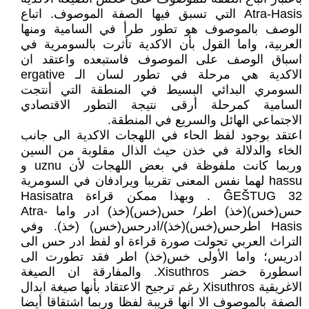
Atra-Hasis التي تسبق فيها الصفة الموصوف. اتباع
الوصف بالموصوف هو تطور طرأ في السامية ومنها
العربية، واما القول بأن الاكدية تأثرت بالسومرية في
اسباق الوصف على الموصوف فاستبعده واعتقد ان
الاكدية هي مرحلة في تطور لسان الـ ergative
السومري البدائي البسيط في المنطقة التي أنتجت
السامية كمرحلة أرقى نتيجة التطور الاقتصادي
الاجتماعي الهائل والسريع في المنطقة.
اعتقد بوجود لفظ الحاء في اللهجات الاكدية الى جانب
الخاء والدلالة في خذن حيث الذال مقلوبة من السين
وربما كانت ملفوظة في بعض اللهجات لأن uznu و
hassu لهما نفس المعنى تقريبا ويرادفان في السومرية
ĜEŠTUG 32 . وبهذا ممكن قراءة Hasisatra
حس(خس)(خذ) اطر/ حس(خس)(خذ) ادر واما Atra-
Hasis اطرحس(خس)(خذ)/ادرحس(خس) (خذ). وفي
التراث العربي تحولت صورة قراءة او لفظ ادر حس الى
ادريس؛ واما الأولى خس(خذ) اطر فقد تطورت الى
اسطورة خضر Xisuthros. والمفارقة ان الصيغة
الاغريقية Xisuthros رغم ترجيح الاعتقاد بأنها صيغة ابدال
الصفة بالموصوف الا انها قريبة لفظا وربما اشتقاقا أيضا