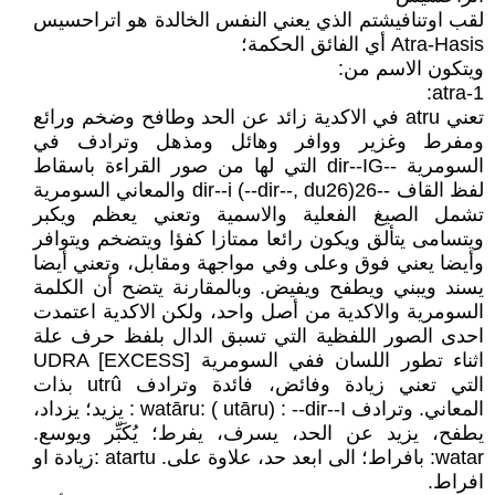
لقب اوتنافيشتم الذي يعني النفس الخالدة هو اتراحسيس
Atra-Hasis أي الفائق الحكمة؛
ويتكون الاسم من:
1-atra:
تعني atru في الاكدية زائد عن الحد وطافح وضخم ورائع
ومفرط وغزير ووافر وهائل ومذهل وترادف في
السومرية --dir--IG التي لها من صور القراءة باسقاط
لفظ القاف --dir--i (--dir--, du26)26 والمعاني السومرية
تشمل الصيغ الفعلية والاسمية وتعني يعظم ويكبر
ويتسامى يتألق ويكون رائعا ممتازا كفؤا ويتضخم ويتوافر
وأيضا يعني فوق وعلى وفي مواجهة ومقابل، وتعني أيضا
يسند ويبني ويطفح ويفيض. وبالمقارنة يتضح أن الكلمة
السومرية والاكدية من أصل واحد، ولكن الاكدية اعتمدت
احدى الصور اللفظية التي تسبق الدال بلفظ حرف علة
اثناء تطور اللسان ففي السومرية UDRA [EXCESS]
التي تعني زيادة وفائض، فائدة وترادف utrû بذات
المعاني. وترادف watāru: ( utāru) : --dir--I : يزيد؛ يزداد،
يطفح، يزيد عن الحد، يسرف، يفرط؛ يُكَبِّر ويوسع.
watar: بافراط؛ الى ابعد حد، علاوة على. atartu :زيادة او
افراط.