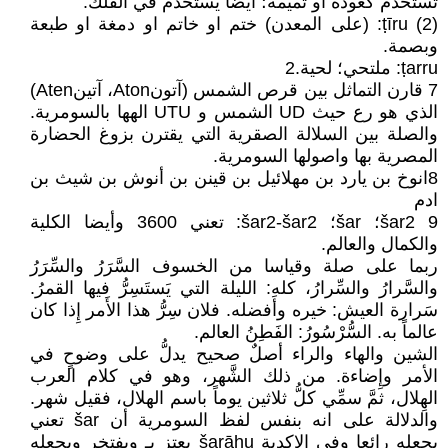
تستخدم كعوذة او تميمة؛ ايضا يستخدم في الفلك.
ṭīru (2): (على المعدن) ختم او خاتم او دمغة او طبعة
وبصمة.
ṭarru: ملتحي؛ لحية.2
7 قارن التماثل بين قرص الشمس (آتونAton، آتينAten)
الذي هو رع حيث UD الشمس و UTU الهها بالسومرية.
والصلة بين السلالة الصقرية التي يقترن بزوغ الحضارة
المصرية بها واصولها السومرية.
8انوخ بن يارد بن مهلائيل بن قينن بن أنوش بن شيث بن
ادم
9 šar2؛ šar؛ šar2-šar2: تعني 3600 وأيضا الكلية
والكمال والعالم.
ربما على صلة وقياسا من الخسوف السَّرَرُ والسِّرَرُ
والسَّرارُ والسِّرارُ، كله: الليلة التي يَستَسِرُّ فيها القمرُ.
سَرارة العيش: خيره وأَفضله. فلان سِرُّ هذا الأَمر إِذا كان
عالماً به. السُّرْسُورُ: الفَطِنُ العالم.
الشين والهاء والراء أصلٌ صحيح يدلُّ على وضوحٍ في
الأمر وإِضاءة. من ذلك الشَّهر، وهو في كلام العرب
الهِلال، ثمَّ سمِّي كلُّ ثلاثين يوماً باسم الهلال، فقيل شهر.
والدلالة على انه بنفس لفظ السومرية أن šar تعني
يجعله رائعا وفي الاكدية šarāhu يعتز بـ ويفتخر ويجعله