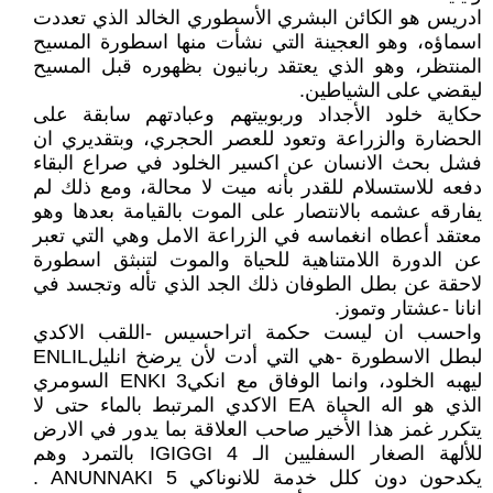
ادريس هو الكائن البشري الأسطوري الخالد الذي تعددت
اسماؤه، وهو العجينة التي نشأت منها اسطورة المسيح
المنتظر، وهو الذي يعتقد ربانيون بظهوره قبل المسيح
ليقضي على الشياطين.
حكاية خلود الأجداد وربوبيتهم وعبادتهم سابقة على
الحضارة والزراعة وتعود للعصر الحجري، وبتقديري ان
فشل بحث الانسان عن اكسير الخلود في صراع البقاء
دفعه للاستسلام للقدر بأنه ميت لا محالة، ومع ذلك لم
يفارقه عشمه بالانتصار على الموت بالقيامة بعدها وهو
معتقد أعطاه انغماسه في الزراعة الامل وهي التي تعبر
عن الدورة اللامتناهية للحياة والموت لتنبثق اسطورة
لاحقة عن بطل الطوفان ذلك الجد الذي تأله وتجسد في
انانا -عشتار وتموز.
واحسب ان ليست حكمة اتراحسيس -اللقب الاكدي
لبطل الاسطورة -هي التي أدت لأن يرضخ انليلENLIL
ليهبه الخلود، وانما الوفاق مع انكي3 ENKI السومري
الذي هو اله الحياة EA الاكدي المرتبط بالماء حتى لا
يتكرر غمز هذا الأخير صاحب العلاقة بما يدور في الارض
للألهة الصغار السفليين الـ IGIGGI 4 بالتمرد وهم
يكدحون دون كلل خدمة للانوناكي 5 ANUNNAKI .