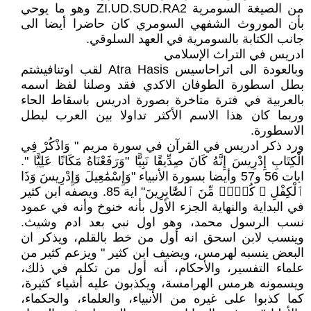
من الصيغة السومرية ZI.UD.SUD.RA2 وهو ما يوحي
بأن الموروث الشفهي السومري كان حاضرا أيضا الى
جانب الكتابة بالسومرية في العهد السلوقي.
ادريس في التراث الإسلامي
وبالعودة الى اتراحاسيس Atra Hasis لقب اوتنافيشتم
بطل اسطورة الطوفان الاكدي فقد وصلنا لفظ اسمه
بالعربية في فترة متاخرة بصورة ادريس باسقاط الحاء
وربما كان هذا الاسم الأكثر تداولا بين العرب لبطل
الاسطورة.
ورد ذكر ادريس في القرآن في سورة مريم " وَاذْكُرْ فِي
الْكِتَابِ إِدْرِيسَ إِنَّهُ كَانَ صِدِّيقًا نَبِيًّا "وَرَفَعْنَاهُ مَكَانًا عَلِيًّا ".
ايات 56 و57 وأيضا بسورة الأنبياء "وَإِسْمَٰعِيلَ وَإِدْرِيسَ وَذَا
ٱلْكِفْلِ ۖ كُلٌّۭ مِّنَ ٱلصَّٰابِرِينَ" اية 85. ويصفه ابن كثير
في البداية والنهاية الجزء الأول بأنه خنوخ وأنه في عمود
نسب الرسول محمد، وهو اول نبي بعد ادم وشيث.
وينسب لابن اسحق انه أول من خط بالقلم، ويذكر ان
البعض ينسبه لهرمس، ويضيف ابن كثير " ويزعم كثير من
علماء التفسير، والأحكام، أنه أول من تكلم في ذلك،
ويسمونه هرمس الهرامسة، ويكذبون عليه أشياء كثيرة،
كما كذبوا على غيره من الأنبياء، والعلماء، والحكماء،