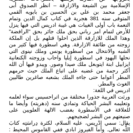
الإسلامية بين الشيعة والازارقة – انظر الصدوق أبى
جعفر محمد بن علي بن الحسين بن بابويه القمي
المتوفى سنه 381 هجرية في كتاب كمال الدين وتمام
النعمة باب أولى الغيبات هي غيبة ادريس التي فيها ينزل
للأرض لتمام امر رباني بحق ملك جائر بحق "الرافضة"
وهذا الملك للازارقة الذين احلوا قتلهم بل إن الملكة
زوجته من طائفة الازارقة. وهي اسطورة فيها كثير من
الشبه والانتحال من اسطورة يونس وملك نينوى التي
نحلها اليهود في اسطورة إيليا واحاب وزوجته الكنعانية
ايزابيل ابنة ايتوبعل ملك صيدا وصور. ويبدو فيها أن الله
أكثر رحمة من غضبه على اتباع الملك حيث حرمهم
المطر أعواما حتى جاءه الملك بشعبه صاغرين طالبين
الغوث والمطر.
ادريس في اللغة:
ورثت العربية جذورا مختلفة من اتراحسيس سواء لعلمه
وتعليمه البشر الحياكة وتمادي سنه (دهريته) وأيضا ما
للعلاقة في الأسطورة بغضب الالهة العلويين على
صنيعتهم من البشر لضجيجهم.
يقال: سمي إِدْرِيس، عليه السلام، لكثرة دِراسَتِه كتابَ
اللَّه تعالى. واما الفيروز ابادي ففي القاموس المحيط :