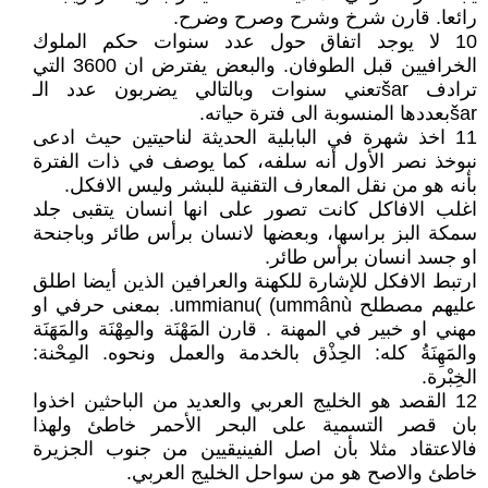
رائعا. قارن شرخ وشرح وصرح وضرح.
10 لا يوجد اتفاق حول عدد سنوات حكم الملوك
الخرافيين قبل الطوفان. والبعض يفترض ان 3600 التي
ترادف šarتعني سنوات وبالتالي يضربون عدد الـ
šarبعددها المنسوبة الى فترة حياته.
11 اخذ شهرة في البابلية الحديثة لناحيتين حيث ادعى
نبوخذ نصر الأول أنه سلفه، كما يوصف في ذات الفترة
بأنه هو من نقل المعارف التقنية للبشر وليس الافكل.
اغلب الافاكل كانت تصور على انها انسان يتقبى جلد
سمكة البز براسها، وبعضها لانسان برأس طائر وباجنحة
او جسد انسان برأس طائر.
ارتبط الافكل للإشارة للكهنة والعرافين الذين أيضا اطلق
عليهم مصطلح ummianu( (ummânù. بمعنى حرفي او
مهني او خبير في المهنة . قارن المَهْنَة والمِهْنَة والمَهَنَة
والمَهِنَةُ كله: الحِذْق بالخدمة والعمل ونحوه. المِحْنة:
الخِبْرة.
12 القصد هو الخليج العربي والعديد من الباحثين اخذوا
بان قصر التسمية على البحر الأحمر خاطئ ولهذا
فالاعتقاد مثلا بأن اصل الفينيقيين من جنوب الجزيرة
خاطئ والاصح هو من سواحل الخليج العربي.