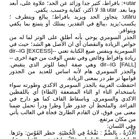
utar+: بافراط، كثير جدا وزائد عن الحد؛ علاوة على، أبعد
وما بعد. lā utar: لا اكثر، كفاية وحسب. يكفي.
utāru: يتجاوز الحد ويزيد بافراط؛ يبالغ ويتطرف ؛
يكسب؛يزيد ،يبالغ في التقدير، يمتلك أو يتمتع بما يكفي
ويتوافر.
الجذر السومري يوحي بأنه أطلق على الوتر لما له من
خواص الزيادة والنقصان أي ان الأصل هو الشد؛ حيث في
السومرية وبنفس صيغ الكتابة تعني --dir--IG [EXCESS]
زيادة وافراط وفائض وفي نفس الوقت من جهة اخرى --
dir--IG [FALL] وهي صفة أيضا للوتر الذي ينقبض.
والجذر السومري هام لأنه اساس للعديد من الجذور
قوامها تر طر در بمعنى الزيادة.
احتفظت العربية بالجذر السومري الاكدي وطورته سواء
باستخدام التاء او التاء المضعفة (الطاء) أي باللفظين
الاكدي والسومري. وباسقاط القاف كما هو دارج في
القراءة. والملحظ أن جذور طرأ وطرا ودرأ تحمل ضمنا
معنى من فوق، لان القادم الطارئ فجأة في الغالب يأتي
من مكان مرتفع.
وفي اللسان:
الْأُدْرَةُ ، بِالضَّمِّ : نَفْخَةٌ فِي الْخُصْيَةِ. حطر القَوْسَ: وتَرَها.