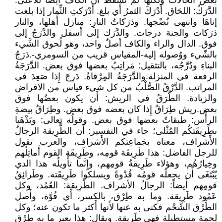
بعض الحالات ولكنها لم تسقط ان الكاف أيضا للاعلى.
الدَّرَكُ: اللحَاق. أَدْرَكَ الثمرُ أَي بلغ. أَدْرَكتِ الثِّمار إذا بلغت
إناهَا وانتهى نُضْجها. ودَرَكاتُ النارِ: منازل أَهلها، والنار
دَرَكات والجنة درجات. والدَّرَك إلى أَسفل والدَّرَجُ إلى
فوق. الدال والراء والكاف أصلٌ واحد، وهو لُحوق الشَّيء
بالشّيء ووُصوله إليه-المقياس قريب من السومري-.دَرَجُ
البناءِ ودُرَّجُه، بالتثقيل: مَراتِبُ بعضها فوق بعض. الدَّرَجَةُ
الرفعة في المنزلة.والدَّرَجَةُ المِرْقاةُ. دَرِجَ إِذا صَعِدَ في
المراتب. الدَّرْقُ الصُّلْبُ من كل شيء قياس من الافراض
والزيادة. الطَّرَقُ في الريش: أَن يكون بعضُها فوق
بعض.ريش طِرَاقٌ إِذا كان بعضه فوق بعض. وطِرَاقُ بيضةِ
الرأْس: طبقاتٌ بعضها فوق بعض. وقولُه تعالى: ويَذْهَبا
بطَرِيقَتكُم المُثْلى؛ جاء في التفسير: أَن الطَّرِيقة الرجالُ
الأَشراف، معناه بجَماعِتكم الأَشراف، والعرب تقول
للرجل الفاضل: هذا طَرِيقَة قومِه، وطَرِيقَة القوم أَماثِلُهم
وخِيارُهُم، وهؤلاء طَرِيقةُ قومِهم، وإِنَّما تأْويلُه هذا الدي
يُبْتَغَى أَن يجعلَه قومُه قُدْوةً ويسلكوا طَرِيقَته. وطَرائِقُ
قومِهم أَيضاً: الرجالُ الأشراف. الطَّرِيقة: العُمُد، وكل
عَمُود طَرِيقة. وما به طِرْق، بالكسر، أَي قُوَّة، وأَصل
الطِّرْق الشَّحْم فكنى به عنها لأَنها أَكثر ما تكون عنه؛ وكل
لحمة مستطيلة فهي طَرِيقة. ويقال: هذا بعير ما به طِرْق