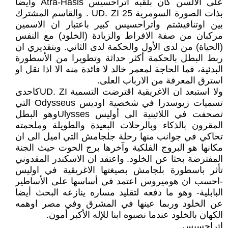
على الالسن كان بلقبه اتراحسيس Atra-Hasis وأيضا
بذات الصورة السومرية UD. ZI 25 . والقاسم المشترك
بين اوتنافيشتم واتراحسيس كبير باعتبار ان الاسمين
مركبان من صفة الافراط والزيادة (الخلود) مع النفس
(الحياة) من لدى الأول والحكمة لدى الثاني. وبتقديري ان
ربط البطل بالحكمة أكثر حداثة وتطويرا من الأسطورة
البدئية، فما الحاجة لمعمر خالد لا فائدة منه الا اذا نقل او
استرق المعرفة من الارباب العلى.
ولا استبعد ان الاغريقية اقترضت التسمية UD. ZIكاحدى
تسميات زيوسدرا في شخصية اوديس Odysseus التي
تصحفت في اللاتينية الى أوليس Ulyssesوهو البطل
المقرون بالذكاء وبالرحلات البعيدة والطويلة وملحمته
تحاكي في جوانب منها رحلة جلجامش التي اميل الى ان
مكانها هو البروج الفلكية وآخرها برج الحوت حيث الجنة
المفترضة بحثا عن الخلود. واعتقد ان الاسكندر المقدوني
تأثر باسطورة بلجامش بصيغتها الاغريقية في اوليس
-احسب ان هوميروس اعتمد في أساسها على الأساطير
البابلية- وهو ما دفعه لتقليد مساره ينازعه البحث أيضا
عن الخلود وربما عينها في المشرق وفي مصر اوهمه
الكهان بالخلود عندما نصبوه ابنا للإله الأكبر أمون.
اتراحسيس