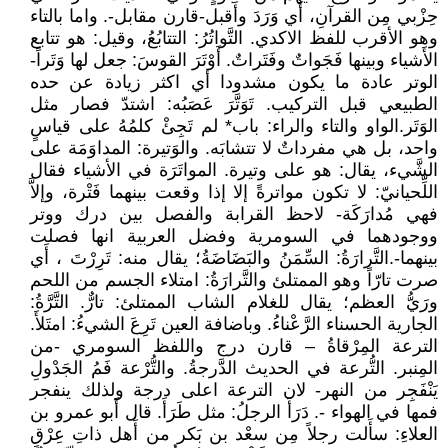
حِزْبي مِن القرآنِ، أَي وَرَدَ وأَقبل-قارن مقابل-. واما بالتاء
وهو الأقرب للفظ الاكدي. التَّواتُرُ: التتابُعُ، وقيل: هو تتابع
الأَشياء وبينها فَجَواتٌ وفَتَراتٌ. أَوْتَرَ القوسَ: جعل لها وَتَراً-
الوتر عادة ما يكون مشدودا أي اكثر زيادة عن حده
الطبيعي قبل التركيب. تَوَتَّرَ عَصَبُه: اشتدّ فصار مثل
الوَتَر.الواو والتاء والراء: باب* لم تَجِئْ كلمُهُ على قياسٍ
واحد، بل هي مفرداتٌ لا تتشابَه. والوَتيرة: المداوَمَة على
الشَّيء، يقال: هو على وتيرة. المواتَرَة في الأشياء فقال
اللِّحيانيّ: لا تكون مواترةً إلا إذا وقعت بينهما فَتْرة، وإلاَّ
فهي مُدارَكَة- لاحظ القرابة والفصل بين درك ووتر
ووجودهما في السومرية وفضل العربية انها فصلت
بينهما-.التَّرارَةُ: السِّمَنُ والبَضَاضَةُ؛ يقال منه: تَرِرْتَ ، أَي
صرت تارّاً وهو الممتلئ والتَّرارَةُ: امتلاء الجسم من اللحم
ورَيُّ العظم؛ يقال للغلام الشاب الممتلئ: تارٌّ. التَّرَّةُ:
الجارية الحسناء الرَّعْناءُ. وباضافة العين تَرِعَ الشيءُ: امتَلأَ.
الترعة المِرْقاةُ – قارن درج واللفظ السومري -من
المِنبر. التُّرعة في الحديث الدَّرجةُ. والتُّرْعة فَمُ الجَدْولِ
يَنْفَجِر من النهر- لان الترعة اعلى درجة ولذلك ينفجر
فمها في الهواء -. دَرَأَ الرجلُ: مثل طَرَأَ. قال أَبو عمرو بن
العلاءِ: سأَلت رجلاً مِن سعْد بن بَكر من أَهل ذاتِ عِرْقٍ