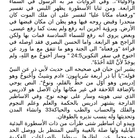
والأولياء"،. وفي الروايات مر به الرسول في السماء
الرابعة. ومن ثنايا الأسطورة يظهر اللبس في تفسير
"ورفعناه مكانا عليا" لتفسر على ان ملك الموت كان
منحدرا وقبض روحه فيها وهو يظن ان مكان قبضها في
الأرض. وبرؤية آخرين انه رفع ولم يمت كما رفع عيسى.
وبعض يروي انه رفع للسماء السادسة فمات بها ولكن
الراجح هو الرابعة. واما الحسن البصري فقد اوصله في
قراءة "ورفعناه" الى الجنة وهو ما تتفق مع ما ورد عن
اخنوخ في سفر التكوين24:5 " وسارَ أخنوخُ مع اللهِ، ولم
يوجَدْ لأنَّ اللهَ أخَذَهُ".
يشير ابن حبان في صحيحه الى حديث لأبي ذر عن النبيّ
قوله:”يا أبا ذر أربعة سُريانيون: ءادم وشيثٌ وأخَنوخُ وهو
إدريس وهو أوّل من خطّ بالقلم، ونوحٌ“. النص يوحي
بالإضافة اللاحقة في غير مكانها وأن الأصل هو لادريس
الذي تبنى هويته وسار على نهجه نوح. وفي الاساطير
الدارجة يشتهر ادريس بالحكمة والعلم وعلم النجوم
والفلك والحساب والطب والحياكة33 وانشاء المدن
وتحديثها وله ينسب نذيره بالطوفان.
ويبدو ان اساطير شتى طرأت من ذات الأسطورة البدئية
البابلية ولها صلة بالغيبة والنبي المنتظر بل ووصل الحد
بخروجها عن اطارها بربطها بالصراعات الفكرية