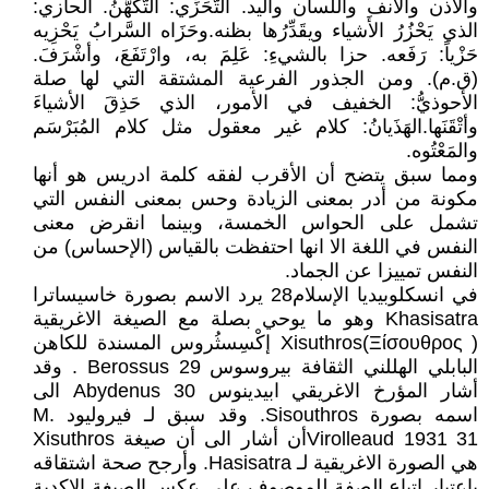
والأُذن والأَنف واللسان واليد. التَّحَزِّي: التَّكَهُّنُ. الحازي:
الذي يَحْزُرُ الأَشياء ويقَدِّرُها بظنه.وحَزَاه السَّرابُ يَحْزِيه
حَزْياً: رَفَعه. حزا بالشيءِ: عَلِمَ به، وارْتَفَعَ، وأشْرَفَ.
(ق.م). ومن الجذور الفرعية المشتقة التي لها صلة
الأحوذيُّ: الخفيف في الأمور، الذي حَذِقَ الأشياءَ
وأتْقَنَها.الهَذَيانُ: كلام غير معقول مثل كلام المُبَرْسَم
والمَعْتُوه.
ومما سبق يتضح أن الأقرب لفقه كلمة ادريس هو أنها
مكونة من أدر بمعنى الزيادة وحس بمعنى النفس التي
تشمل على الحواس الخمسة، وبينما انقرض معنى
النفس في اللغة الا انها احتفظت بالقياس (الإحساس) من
النفس تمييزا عن الجماد.
في انسكلوبيديا الإسلام28 يرد الاسم بصورة خاسيساترا
Khasisatra وهو ما يوحي بصلة مع الصيغة الاغريقية
Xisuthros(Ξίσουθρος ) إكْسِسثُروس المسندة للكاهن
البابلي الهللني الثقافة بيروسوس Berossus 29 . وقد
أشار المؤرخ الاغريقي ابيدينوس Abydenus 30 الى
اسمه بصورة Sisouthros. وقد سبق لـ فيروليود M.
Virolleaud 1931 31أن أشار الى أن صيغة Xisuthros
هي الصورة الاغريقية لـ Hasisatra. وأرجح صحة اشتقاقه
باعتبار اتباع الصفة للموصوف على عكس الصيغة الاكدية