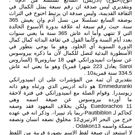
انوخ(اخنوخ) (ادريس) السابع تسلسلا من آدم8 .
وبتقديري ليس صدفة ان رقم سبعة يمثل الكمال في
الثقافة القديمة، وليس صدفة ان يرتبط اخنوخ في التراث
بوصفه السابع تسلسلا من نسل آدم وان يعيش 365
سنة. حيث رقم سبعة له علاقة بدورة الأسبوع الخالدة
التي لا تنتهي وأما انه عاش 365 سنة ما يعني سنوات
بعدد أيام السنة وكأنما القول في ثقافة البدائة كمال كمال
الدورة السنوية أي الخلود. وهو ما يوحي بتطور في
الأسطورة البدئية لتصل للكمال لأن ما ذكره بيروسوس
عن سنوات انميدورانكي فهي 18 ساروس9 (الساروس
Saroi يعادل 223 شهرا قمريا) وهو ما يعني انه عاش
334.5 سنة قمرية10 .
بتقديري أن ثمة من المؤشرات على ان انميدورانكي
Emmeduranki هو ذاته ادريس الذي ورثناه وهو ذاته
زيوسدرا. وقوام الصلة مع انميدورانكي في فترة لاحقة
ما أورده بيروسوس عن صيغة اسمه وهي
Euedorachos 11 ولكن بخلاف المعهود فقد وصفه
كحاكم لـ Pautibiblon-ربما باد تيبيرا-. وذكر انه في عهده
خرج من البحر الارتيري12 مخلوق نصفه انسان ونصفه
سمكة واسمه Odakon13 .
لا استبعد ان صيغة لفظ الاسم بصورة قريبة من اللفظ