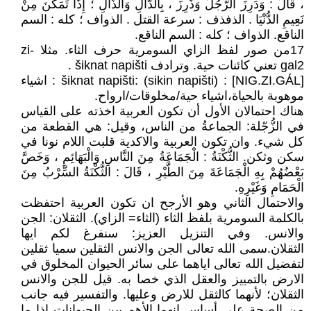
، قَالَ : وَدَرِزَ الرَّجُلُ وَذَرِزَ ، بِالدَّالِ وَالذَّالِ ؛ إِذَا تَمَكَّنَ مِنْ
نَعِيمِ الدُّنْيَا . الذفذف : سرعة القتل . الذواف ؛ كله : السم
الناقع. الذواف ؛ كله : السم الناقع.
17من صور لفظ الزاي السومرية حرف الثاء. مثلا zi-
gal2 تعني كائنات حية. وترادف šiknat napišti .
šiknat napišti: (sikin napišti) : [NIG.ZI.GÁL] : اشياء
موهوبة بالحياة،اشياء حية/مخلوقات/ارواح.
هناك احتمالان الأول أن تكون العربية اخذته على القياس
في الزُّجّلة: الجماعةُ من الناس، وقيل: هي القطعة من
كل شيء. وان تكون العربية والاكدية قلبت اللام نونا في
سكن وثكن. الثُّكْنَةُ : الْجَمَاعَةُ مِنَ النَّاسِ وَالْبَهَائِمِ ، وَخَصَّ
بَعْضُهُمْ بِهِ الْجَمَاعَةَ مِنَ الطَّيْرِ ، قَالَ : الثُّكْنَةُ السِّرْبُ مِنَ
الْحَمَامِ وَغَيْرِهِ.
والاحتمال الثاني وهو الأرجح ان تكون العربية احتفظت
بالكلمة السومرية بلفظ الثاء (الثاء= الزاي). الثقلان: الجن
والانس. وفي التنزيل العزيز: سنفرغ لكم ايها
الثقلان.سمى الله تعالى الجن والانس الثقلين سميا ثقلين
لتفضيل الله تعالى اياهما على سائر الحيوان المخلوق في
الارض بالتمييز والعقل الذي خصا به. قيل للجن والانس
الثقلان؛ لأنهما كالثقل للارض وعليها. والتفسير فيه جانب
من الصحة على أساس انهما الأهم بين الحيوانات اذا ما