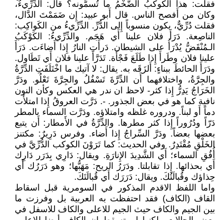
فقلت: هذا الكوكبُ الضَّخْمُ ما تُسمُّونه؟ قال: الدِّرِّيءُ،
وكان من أَفصح الناس. قال أَبو عبيد: إِن ضَمَمْتَ الدَّال،
فقلت دُرِّيٌّ، يكون منسوباً إِلى الدُّرِّ. الدِّرِّيءُ من الكَواكِب:
الناصِعة. دَرَأَ فلان علينا أَي هَجَم. والدِّرِّيءُ: الكَوْكَبُ
الـمُنْقَضُّ يُدْرَأُ على الشيطان. دَرأَتِ النارُ إِذا أَضاءَت. دَرَأَ
علينا فلان وطَرأَ إِذا طَلَعَ فَجْأَة. تَدَرَّأَ علينا فلان أَي تَطَاول.
ودَرَأَ الحائطَ ببناءٍ: أَلزَقَه به. يقال: لا آتيك ما اخْتَلَفَتِ الدِّرَّةُ
والجِرَّةُ، واختلافهما أَن الدِّرَّةَ تَسْفُلُ والجِرَّةَ تَعْلُو. ودَرَّ
الخَرَاجُ يَدِرُّ إِذا كثر- لاحظ ان ندر هي العكس وكأن النون
نافية كما هو في بعض الجذور. -. دَرَّت العروقُ إِذا امتلأَت
دماً أَو لبناً. ودروره غلظه وامتلاؤه. ودَرَّت السماء بالمطر
دَرّاً ودُرُوراً إِذا كثر مطرها. والدِّرَّةُ في الأَمطار: أَن يتبع
بعضها بعضاً. ودَرَّ السِّراجُ إِذا أَضاء. وفرس دَرِيرٌ: مكتنز
الخَلْقِ مُقْتَدِرٌ. وفي الحديث: كما تَرَوْنَ الكوكب الدُّرِّيَّ في
أُفُقِ السماء؛ أَي الشَّدِيدَ الإِنارَةِ. ويقال: دَارِي بِدَرَر دَارِك
أَي بحذائها. إِذا تقابلتا. ودَرَرُ الريح: مَهَبُّها؛ وهو دَرَرُك أَي
حِذاؤك وقُبالَتُكَ. ويقال: دَرَرَك أَي قُبالَتَكَ.
واما اللفظ الاقدم المذكور في السومرية قبل اسقاط
القاف (الكاف) فقد احتفظت به العربية بل وفرزت ما
بين الجيم والكاف حيث الجيم للاعلى والكاف للاسفل في