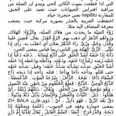
التي اذا قطعت يموت الكائن الحي ويبدو ان الصلة من
مراقبة افتراس الحيوانات حيث تعمد على الخنق.
للمقارنة napištu تعني حنجرة؛ حياة.
احتفظت العربية بالجذر بصوره مركبة حيث يصعب
معرفة المضاف اليه مثلا:
زَوْءُ المَنِيّة ما يحدث من هلاك المنيّة، والزَّوْءُ: الهَلاك.
وزَواهُم الدَّهرُ أَي ذهب بهم. الزَوُّ القَدَرُ. يقال: قُضِيَ علينا
وقُدِّرَ، وحُمَّ، وزُيَّ. زاءَ الدَّهْرُ بفلان أَي انقلَب به. زأَى إِذا
تكَبَّر. . الزِّيُّ: الهَيْئة من الناس-ربما قياس بمعنى الحي-
ذَأَتَهُ إِذَا خَنَقَهُ أَشَدَّ الْخَنْقِ حَتَّى أَدْلَعَ لِسَانَهُ . .ذَعَتَه ذَعْتاً إِذا
خَنَقَه.زَمَته زَمْتاً إِذا خَنَقه، وذَعَتَه، وذَأَطَه،وذَعَطه إِذا خَنَقَه
أَشَدَّ الخَنْقِ. سَـأَبه يَسْـأَبُه سَـأْباً: خَنَقَه؛ وقيل: سَـأَبه خَنَقَه
حتى قَتَلَه. وذأجه ذأجا وذأجا : قتله. ذأجه إذا ذبحه ذَأَحَ
السِّقَاءَ ذَأْحًا : نَفَخَهُ . الذَّأْفُ : سُرْعَةُ الْمَوْتِ . الذَّعْمَطَةُ :
الذَّبْحُ الْوَحِيُّ . الذَّبْحُ : قَطْعُ الْحُلْقُومِ مِنْ بَاطِنٍ عِنْدَ النَّصِيلِ
، وَهُوَ مَوْضِعُ الذَّبْحِ مِنَ الْحَلْقِ . وَيُقَالُ : ذَبَلَتْهُمْ ذُبَيْلَةٌ ، أَيْ
هَلَكُوا . ذَبَلَ : النَّبَاتُ وَالْغُصْنُ وَالْإِنْسَانُ يَذْبُلُ ذَبْلًا وَذُبُولًا :
دَقَّ بَعْدَ الرِّيِّ ، فَهُوَ ذَابِلٌ ، أَيْ : ذَوَى-قارن ZI+ BALA
بمعنى خسارة وفقد في الحبوب-. ذَحْلَمَهُ وَسَحْتَنَهُ إِذَا
ذَبَحَهُ. وَالذُّرَحْرَحُ : أَيْضًا : السَّمُّ الْقَاتِلُ . يُقَالُ لِلدُّنْيَا أُمُّ ذَرْزٍ