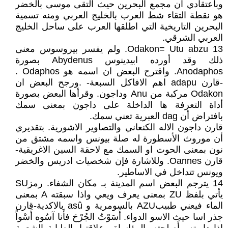
وباعتقادي ان مجمع البحرين حيث التقى موسى بالخضر
هو نقطة التقاء شط العرب بالخليج العربي ومنه تسمية
البحرين التاريخية التي اطلقها العرب على ساحل الخليج
العربي الشرقي.
13 Odakon= Utu abzu. ولم يفسر بيروسوس معنى
ذلك وقد أورده ابيدينوس Abydenus بصورة
Anodaphos. واقترح البعض ان اسمه هو Odaphos .
-قارن adapu اهم الافاكل السبعة- .ورجح البعض ان
Odakon مركبة من Anu وداجون. وقرأها البعض بصورة
أداة التعرفة ها الداخلة على داجون بمعنى سمك
بافتراض أن dag العبرية تعني سمك.
قارن داجون الاله الكنعاني والتصاوير الاشورية. بتقديري
أن موروث الأسطورة له صلة بيونس واسمه مشتق من
نون بمعنى الحوت او السمك مع لاحقة السين الاغريقية-
قارن Oannes. وللاشارة فإن شخصيات ادريس والخضر
ويونس تتداخل في الاساطير.
14 يترجم البعض اسم المدينة بـ مكان الشفاء. رمزSU
يأتي بلفظ ZU بمعنى يعرف ويعي واذا سبقته A بمعنى
الماء فيعني طبيبAZU بالسومرية و asû بالاكدية-قارن
جذر اسا حيث الاسو الدواء. أَسَوْتُ الجُرْحَ فأَنا آسُوه أَسْواً