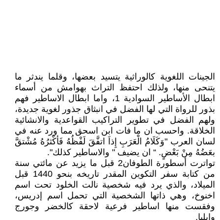
الجينات اللغوية كالوراثية يتسيد بعضها، وقلما يندثر ما
يتنحى منها، ولذلك احتفظ التراث بهوامش من أسماء
ابطال الأساطير السوادية 1، واما ابطال الاساطير فهم
بذور للرواة التي لها الفضل في انبثاق جذور لغوية جديدة،
ولهم الفضل في تطوير التراكيب القواعدية والانشائية
الخلاقة. واحسب ان ما فات ابن اسحق مما ورد عنه في
لسان العرب "وَكَلَامُ الْعَرَبِ إِذاَ اتفَّقَ لَفْظُهُ فَأكْثرُهُ مُشْتقَّ
بعَضُهُ مِنْ بَعْضٍ. “ ان يضيف " والاساطير كذلك".
تواترت أسطورة الطوفان2 قبل ما يزيد عن مائتي سنة
من كتابة سفر التكوين المقدر تاريخه بنحو 1440 قبل
الميلاد، والذي يرد فيه شخصية نالت الخلود تحت اسم
اخنوخ، وهي ذاتها الشخصية التي تحمل اسم إدريس،
وفقست منها اساطير فرعية لاحقة كالخضر وجورج
وايليا.