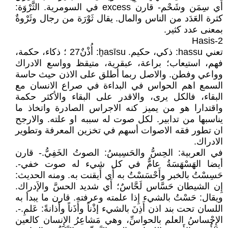
أَي سِمَن وشَحْم- قارن excess في السومرية. الثَّرْوَة:
كثرة العَدَد من الناس والمال. يقال ثَوْرَة من رجال وثَرْوةٌ
بمعنى عدد كثير.
2-Hasis
تعني hassu: ذكي، حكيم. ḫasīsu: أُذْنٌ27 ؛ ذكاء، حكمة،
فهم، استيعاب؛ براعة، عبقرية، متيقظ وواسع الادراك
وواعي وفطن. والاصل ربما أطلق على الاذن حيث حاسة
السمع اهم الحواس في البداءة في صراع الانسان مع
البقاء، فالكل يرى، والاقدر على البقاء والأكثر حكمة
واقتدارا هو من يميز كنه الاجراس الصادرة واتخاذ ما
يناسبها من تدابير. لكل صوت له سببه او علته. والارجح
ان تطور فقه الاصوات أسهم في تخزين المعرفة وتطوير
الادراك.
في العربية: الحِسُّ والحَسِيسُ: الصوتُ الخَفِيُّ.- قارن
أيضا الهَسْهَسَةُ عامٌّ في كل شيء له صوت خفي-.
حَسِسْتُ بالخبر وأَحْسَسْتُ به أَي أَيقنت به. ومنه الحديث:
إِن الشيطان حَسَّاس لَحَّاسٌ؛ أَي شديد الحسَّ والإَدراك.
ويقال: حَسْتُ بالشيء إِذا علمته وعرفته. قارن ما يبدأ به
اللسان تحت بند اذن أَذِنَ بالشيء إذْناً وأَذَناً وأَذانةً: عَلمِ.-.
الإِحْساسُ العلم بالحواسِّ، وهي مَشاعِرُ الإِنسان كالعين