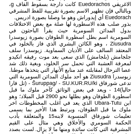
الاغريقي Euedorachos كانت دارجة بسقوط القاف g،
وبالتالي فإن تظهير الاسم بصورة تقريبية للفظ المشرقي
Euedorach أي إيدوراش وهو ما وصلنا بصورة ادريس.
بذور صلب هذه الاسطورة لها صلة مع بعض الاختلافات
بدول المدائن السومرية حيث يقرأ الباحثون في
السومرية اسم بطل اسطورة الطوفان بصورة زيوسدرا
Ziusudra ، وهو الكائن البشري الذي فاز بالخلود في
المعتقد السالف على الأديان السماوية. زيوسدرا سلف
جلجامش (بلجامش) الذي سعى بعد موت رفيقه انكيدو
لمعرفة العشبة التي تحمل سر الخلود، وبغية ذلك شد
عصا الترحال لمقابلته عند منابع الأنهار التي يتخذها موطنا.
زيوسدرا Ziusudra هو أحد ملوك المدائن السومرية التي
تدعى شورفاق Šuruppag/ - SU.KUR.RU/ki - (تل فارا
حاليا)14 - ويعد في بعض الوثائق كآخر ملوك ما قبل
اسطورة الطوفان وهو بطلها نحو 2900 قبل الميلاد؛ وهو
ابن Ubara-Tutu الذي يعد في اغلب المخطوطات اخر
ملوك ما قبل الطوفان، ويرتبط هذا الأخير بما يسمى
تعليمات شورفاق المنسوبة لابنه15 والمتعلقة بأدب
الحكمة السومري والأخلاق وهي مثال على القيم
المشرقية التي كانت سائدة ومنها ما لا يزال. لست بصدد