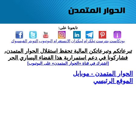
تابعونا على:
بودكاست
بنترست
تيلكرام
لينكدإن
الانستغرام
اليوتيوب
التويتر
الفيسبوك
تبرعاتكم وتبرعاتكن المالية تحفظ استقلال الحوار المتمدن،
فشاركونا في دعم استمرارية هذا الفضاء اليساري الحر
[اشترك في قناة ‫«الحوار المتمدن» على اليوتيوب]
الحوار المتمدن - موبايل
الموقع الرئيسي