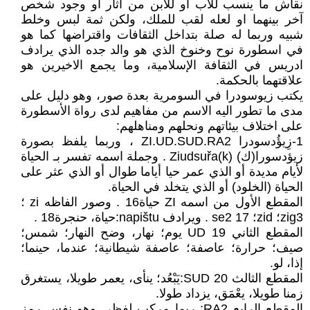
نقاش ما ينسب للاب أو للابن من آثار أو وجود شخص
آخر بينهما او لعله لقب للملك، ولكن ثمة لبس وخلط
شبيه وربما له صلة بتداخل الثقافات واقتراضها كما هو
في اسطورة نوح وخنوخ الذي هو والد جده الذي يرادف
ادريس في الثقافة الإسلامية، وما يجمع الاخيرين هو
علاقتهما بالحكمة.
يكتب زيوسودرا في السومرية بعدة صور، وهو دليل على
مدى ما تطور اليه الاسم من مفاهيم لدى رواة الأسطورة
على اختلاف بيئاتهم ونحلهم ومناهلهم:
1-زِيؤُدسودرا ZI.UD.SUD.RA2 ، وربما يلفظ بصورة
زيؤدسورا(ك) Ziudsuřa(k) . وجملة اسمه تفسر بـ الحياة
لأيام مديدة أو الذي عمر حيا أياما طوال أو الذي عثر على
الحياة (الخلود) أو الذي يتخلد في الحياة.
المقطع الأول من اسمه ZI حياة16 . وصور الفاظه zi ؛
zig3؛ zid؛ se2 17 . ويرادف napištu:حياة، حنجرة18 .
المقطع الثاني UD 19 يوم؛ نهار، وضح النهار؛ شمس؛
صيف؛ حرارة؛ عاصفة؛ عاصفة شيطانية؛ عندما، حينما؛
إذا، لو.
المقطع الثالث SUD 20:يَبْعُد؛ ينأى، يعمر طويلا، يستغرق
زمنا طويلا، يعْمَق، يزداد طولا.
المقطع الرابع RA2: ربما مركب لفظي وهو نفس رمز