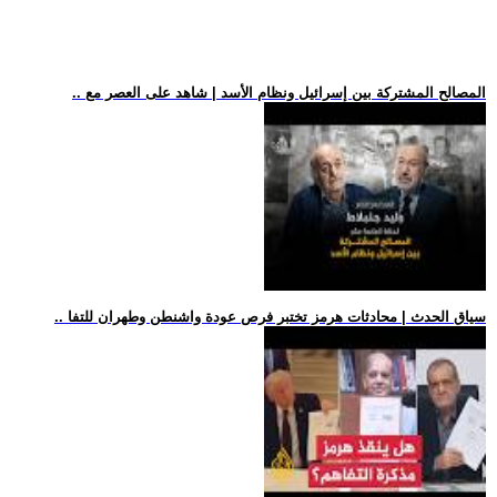
.. المصالح المشتركة بين إسرائيل ونظام الأسد | شاهد على العصر مع
.. سياق الحدث | محادثات هرمز تختبر فرص عودة واشنطن وطهران للتفا