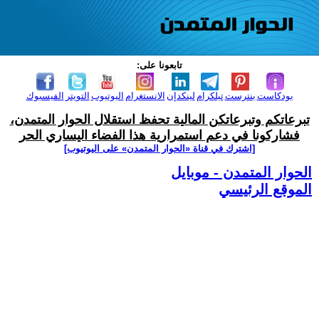
تابعونا على:
بودكاست
بنترست
تيلكرام
لينكدإن
الانستغرام
اليوتيوب
التويتر
الفيسبوك
تبرعاتكم وتبرعاتكن المالية تحفظ استقلال الحوار المتمدن،
فشاركونا في دعم استمرارية هذا الفضاء اليساري الحر
[اشترك في قناة ‫«الحوار المتمدن» على اليوتيوب]
الحوار المتمدن - موبايل
الموقع الرئيسي