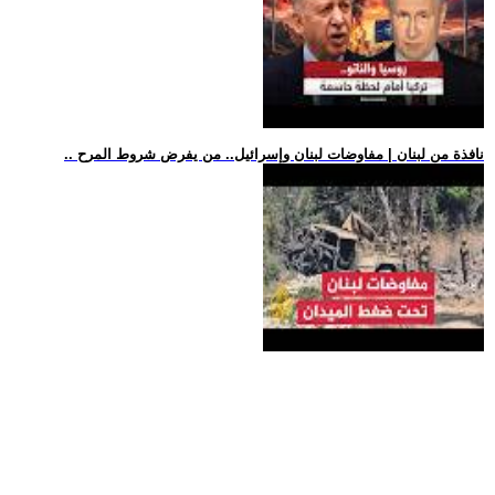
.. نافذة من لبنان | مفاوضات لبنان وإسرائيل.. من يفرض شروط المرح