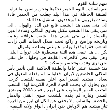
منهم سادة القوم .
نعم ياسادة , اليوم الحمير تحكمنا ونحن راضين بما نراه ,
الطبقة الجاهلة في هذا البلد جعلت من الحمير قادة
وسادة يقررون عنا ويحددون مستقبل هذا البلد .
الى متى يبقى هذا الشعب قابع في الذل والهوان , الى
متى يبقى هذا الشعب مكبل بفتاوى الملالي وسادة الدين
والفساد , الى متى ينسى هذا الشعب عراقته وعلمه
وتاريخه وراضخ و راكع تحت ضلال العمائم التي زادت
الشعب فقرا وفقرا وزادوا هم غنى وسلطة واموال
لكن ... هل تبقى هذه الثلة مسيطرة على ثروات البلد ,
وهل نبقى نحن كالخراف القابعة في وحلها , هل نبقى
نحن نرى ونندب ونتحسر ونسكت ؟
منذ خمسة عشر عاما والطبقة الحاكمة التي تأتمر بأمر
الملالي الخاضعين لايران, فعلوا ما لم يفعله المغول في
بغداد , مقتدى الصدر الذي اعلن نفسه للشعب كرجل
دين يحاول ان يجلب الحياة الحرة الكريمة لهذا الشعب
المتعب الفقير المغلوب على امره , فمنذ 2003 ومقتدى
الصدر وتياره لم يقدم للشعب سوى القتل والدمار
والخطف والسلب , لا يخفى عن الكل ان ابرز من افرزه
تيار مقتدى هم الاوباش جنود ايران , ابواق ولايه السفيه ,