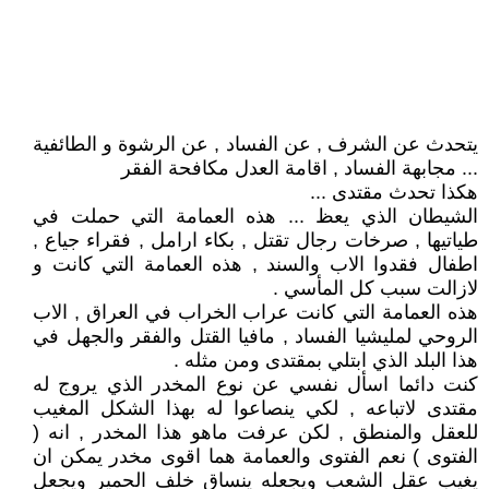
يتحدث عن الشرف , عن الفساد , عن الرشوة و الطائفية
... مجابهة الفساد , اقامة العدل مكافحة الفقر
هكذا تحدث مقتدى ...
الشيطان الذي يعظ ... هذه العمامة التي حملت في
طياتيها , صرخات رجال تقتل , بكاء ارامل , فقراء جياع ,
اطفال فقدوا الاب والسند , هذه العمامة التي كانت و
لازالت سبب كل المأسي .
هذه العمامة التي كانت عراب الخراب في العراق , الاب
الروحي لمليشيا الفساد , مافيا القتل والفقر والجهل في
هذا البلد الذي ابتلي بمقتدى ومن مثله .
كنت دائما اسأل نفسي عن نوع المخدر الذي يروج له
مقتدى لاتباعه , لكي ينصاعوا له بهذا الشكل المغيب
للعقل والمنطق , لكن عرفت ماهو هذا المخدر , انه (
الفتوى ) نعم الفتوى والعمامة هما اقوى مخدر يمكن ان
يغيب عقل الشعب ويجعله ينساق خلف الحمير ويجعل