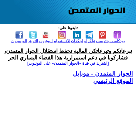
تابعونا على:
بودكاست
بنترست
تيلكرام
لينكدإن
الانستغرام
اليوتيوب
التويتر
الفيسبوك
تبرعاتكم وتبرعاتكن المالية تحفظ استقلال الحوار المتمدن،
فشاركونا في دعم استمرارية هذا الفضاء اليساري الحر
[اشترك في قناة ‫«الحوار المتمدن» على اليوتيوب]
الحوار المتمدن - موبايل
الموقع الرئيسي