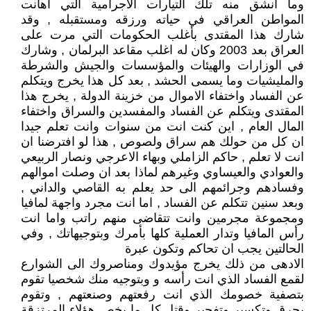
وما انشق منه تلك التيارات الاجرامية التي اهانت
المواطن العراقي في حياته ورزقه ومستقبله , وقد
شارك هذا المقتدى بأغلب الحكومات التي مرت على
العراق بعد 2003 وكان له اغلب مقاعد البرلمان , وشارك
في الوزارات والهيئات والمؤسسات والجيش والشرطة
والمليشيات وما يسمى الحشد , بعد كل هذا يخرج ويتكلم
عن الفساد واختفاء الاموال من خزينة الدولة , يخرج هذا
المقتدى ويتكلم عن الفساد والمفسدين والسراق واختفاء
المال العام , اين كنت انت من سنوات وانت تعلم جيدا
ان كل من حولك هم سراق ولصوص , هذا لو افترضنا ان
انت لا تعلم , حاكم الزاملي وبهاء الاعرجي ونصار الربيعي
والعوادي والعيساوي وغيرهم لماذا بعد ان وصلت اموالهم
وفسادهم وجرائمهم الى حد يعلم به القاصي والداني ,
وبعد سنين تتكلم عن الفساد , اما انت مجرد واجهة لمافيا
ومجموعة مجرمين وانت تتقاضى منهم راتب واما انت
رأس المافيا وتدار العملية كلها بأمرك وبتوجيهاتك , وفي
الحالتين يجب ان تحاكم وتكون عبرة
الادهى من ذلك يخرج مؤيدوك ومناصروك الى الشوارع
لقمع الفساد الذي انت رأسه و وبتوجيه منك شخصيا تقوم
بتصفية خصومك الذي انت رفعتهم وصنعتهم , وتقوم
بحرق وتكسير وتفجير وقتل كل ما يخص هؤلاء المرتزقة