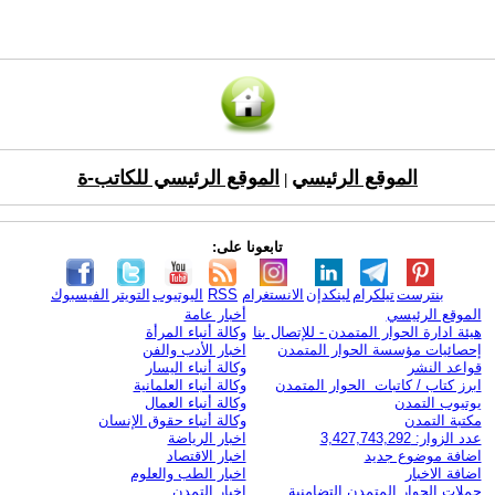
الموقع الرئيسي
الموقع الرئيسي للكاتب-ة
|
تابعونا على:
بنترست
تيلكرام
لينكدإن
الانستغرام
RSS
اليوتيوب
التويتر
الفيسبوك
الموقع الرئيسي
أخبار عامة
هيئة ادارة الحوار المتمدن - للإتصال بنا
وكالة أنباء المرأة
إحصائيات مؤسسة الحوار المتمدن
اخبار الأدب والفن
قواعد النشر
وكالة أنباء اليسار
ابرز كتاب / كاتبات الحوار المتمدن
وكالة أنباء العلمانية
يوتيوب التمدن
وكالة أنباء العمال
مكتبة التمدن
وكالة أنباء حقوق الإنسان
عدد الزوار: 3,427,743,292
اخبار الرياضة
اضافة موضوع جديد
اخبار الاقتصاد
اضافة الاخبار
اخبار الطب والعلوم
حملات الحوار المتمدن التضامنية
اخبار التمدن