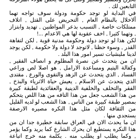
التابعين لك .
في البداية لو توجد حكومة ودولة سوف تواجه تهما
ألاخلال بالنظام العام , التحريض على القتل , اتلاف
ممتلكات خاصة , التسبب بذعر المواطنين , تهديد وابتزاز
, وتهما كثيرا , اخف عقوبة لها هي الاعدام ...!
لكن هذا لو توجد دولة وحكومة مدنية قوية , لكن لتفاهة
القدر , وسوء حظنا , لاتوجد لا دولة ولا حكومة , لكن يوجد
لدينا مليشيات تسير امور هذا البلد .
ان من يتحدث عن نصرة المظلوم و انصاف الفقير ,
وكفالة اليتيم ومساعدة الارامل , هو اصلا لص وراعي
الفساد , الذي يتحدث عن الزهد والتقوى والورع , مقتدى
الذي يتحدث عن الاسلام , يعيش حياة الاثرياء والبذخ ,
الفقر والتخلف والخلفية الدينية والعقائدية لطبقة كبيرة
من هذا الشعب جعل من هذا التافه من هذا اللص يتحكم
بمصير طبقة كبيرة من الناس , هذا الشعب لو لديه القليل
من الثقافة لكان مثل هذا النكره مصيره الارصفة
يستجدي منها .
ان ما يحدث الان في العراق سابقة خطيرة جدا ان من
هذا النكره يستطيع ان يحرك الشارع كما يريد وكما يؤمر
, وكما يطلب او يطلب منه . بكلمة منه خرج اتباعة