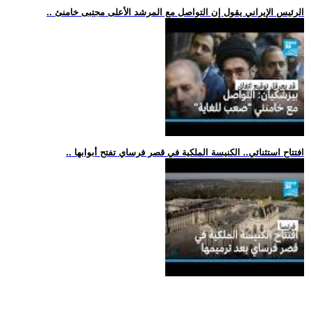
.. الرئيس الإيراني يقول إن التواصل مع المرشد الأعلى مجتبى خامنئ
.. افتتاح استثنائي.. الكنيسة الملكية في قصر فرساي تفتح أبوابها