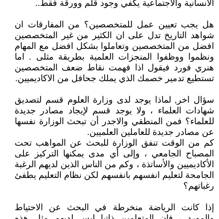
الانسانية والاجتماعية يكفي وجود قلم وورقة فقط..
هل يجب تعيين عمل للمتخصصين؟ من المفارقات ان
شواهد التاريخ تدل على ان الكثير من غير المتخصصين
افضل من المتخصصين وتعاملوا بشكل افضل مع المهام
ونظموا ووظفوا المنجزات العلمية بطريقة مثلى . اما
هنري فورد فيقول اذا فهمت نقاط ضعف المتخصصين
تستطيع تدمير خصمك الذي يملك جحافل من الاكاديميين.
سؤال اخر, لماذا يوجد لدى وزارة العلوم قسم لتصديق
شهادات العلماء ، ولا يوجد قسم لإيجاد مصادر جديدة
للعلماء؟ فمن المنطقي والاجدر أن تبحث الوزارة نفسها
عن مصادر جديدة للعاملين العلميين.
كم من الوقت تنفق الوزارة للبحث عن المواهب تحت
المصباح الجامعي ، وإلى أي مدى يمكنها التركيز على
الأكاديميين والأساتذة ، وكم من الناس الذين لديهم الرغبة
الجامحة لتعليم انفسهم بانفسهم لكن نظام التعليم يطفئ
رغباتهم؟
إذا كانت الرياضة منخرطة في البحث عن الاحتياط
والمورد ، فإن المتعلمين ذاتيا ليس لديهم مثل هذه