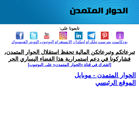
تابعونا على:
بودكاست
بنترست
تيلكرام
لينكدإن
الانستغرام
اليوتيوب
التويتر
الفيسبوك
تبرعاتكم وتبرعاتكن المالية تحفظ استقلال الحوار المتمدن،
فشاركونا في دعم استمرارية هذا الفضاء اليساري الحر
[اشترك في قناة ‫«الحوار المتمدن» على اليوتيوب]
الحوار المتمدن - موبايل
الموقع الرئيسي