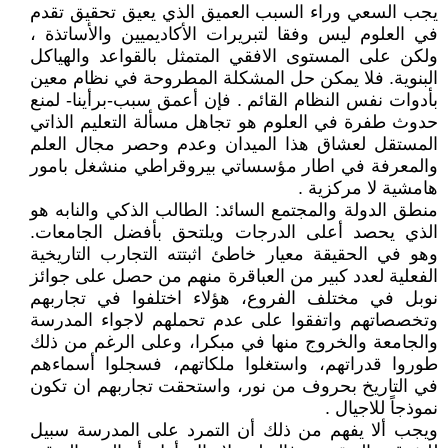
يجب السعي وراء السبب العميق الذي يعيق تحقيق تقدم
في العلوم ليس وفقا لتبريرات الأكاديميين والأساتذة ،
ولكن على المستوى الافقي المتمثل بالقواعد والهياكل
البنوية. فلا يمكن حل المشكلة المطروحة في نظام معين
بأدوات نفس النظام القائم . فإن أعمق سبب-برأينا- لمنع
حدوث طفرة في العلوم هو تجاهل مسألة التعليم الذاتي
المستقل لعشاق هذا الميدان وعدم وحصر مجال العلم
والمعرفة في اطار مؤسساتي بيروقراطي منشغل بامور
هامشية لا مركزية .
منطق الدولة والمجتمع السائد: الطالب الذكي والنابه هو
الذي يحصد أعلى الدرجات ويلتحق بأفضل الجامعات.
وهو في الحقيقة معيار خاطئ اثبتته التجارب التاريخية
الفعلية لعدد كبير من العباقرة منهم من حصل على جوائز
نوبل في مختلف الفروع، هؤلاء اختلفوا في تجاربهم
وتخصصاتهم واتفقوا على عدم تحملهم لاجواء المدرسة
والجامعة والخروج منها في مبكرا، وعلى الرغم من ذلك
طوروا قدراتهم، واستغلوا ملكاتهم، فسجلوا أسماءهم
في التاريخ بحروف من نور، واستحقت تجاربهم ان تكون
نموذجاً للاجيال .
ويجب ألا يفهم من ذلك أن التمرد على المدرسة سبيل