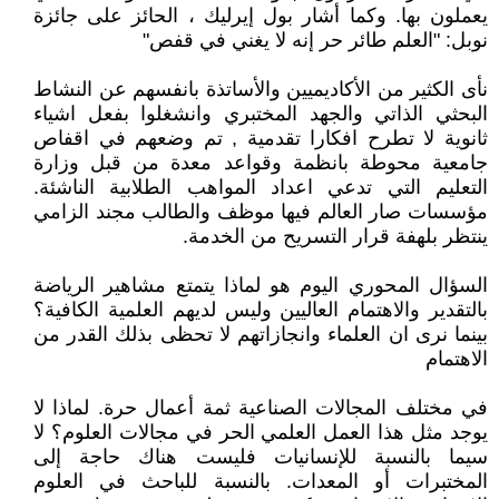
يعملون بها. وكما أشار بول إيرليك ، الحائز على جائزة
نوبل: "العلم طائر حر إنه لا يغني في قفص"
نأى الكثير من الأكاديميين والأساتذة بانفسهم عن النشاط
البحثي الذاتي والجهد المختبري وانشغلوا بفعل اشياء
ثانوية لا تطرح افكارا تقدمية , تم وضعهم في اقفاص
جامعية محوطة بانظمة وقواعد معدة من قبل وزارة
التعليم التي تدعي اعداد المواهب الطلابية الناشئة.
مؤسسات صار العالم فيها موظف والطالب مجند الزامي
ينتظر بلهفة قرار التسريح من الخدمة.
السؤال المحوري اليوم هو لماذا يتمتع مشاهير الرياضة
بالتقدير والاهتمام العاليين وليس لديهم العلمية الكافية؟
بينما نرى ان العلماء وانجازاتهم لا تحظى بذلك القدر من
الاهتمام
في مختلف المجالات الصناعية ثمة أعمال حرة. لماذا لا
يوجد مثل هذا العمل العلمي الحر في مجالات العلوم؟ لا
سيما بالنسبة للإنسانيات فليست هناك حاجة إلى
المختبرات أو المعدات. بالنسبة للباحث في العلوم