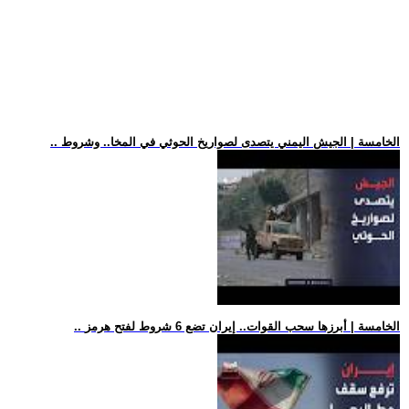
.. الخامسة | الجيش اليمني يتصدى لصواريخ الحوثي في المخا.. وشروط
.. الخامسة | أبرزها سحب القوات.. إيران تضع 6 شروط لفتح هرمز