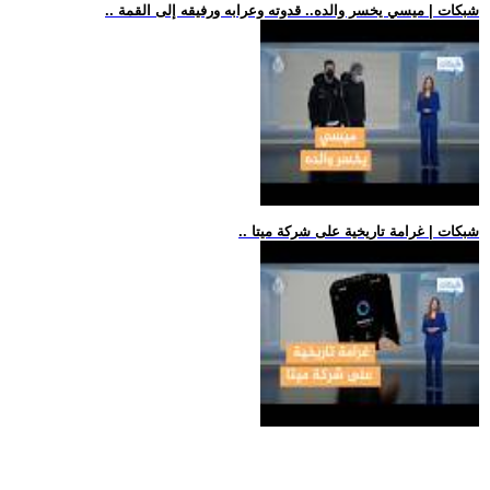
.. شبكات | ميسي يخسر والده.. قدوته وعرابه ورفيقه إلى القمة
.. شبكات | غرامة تاريخية على شركة ميتا