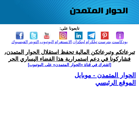
تابعونا على:
بودكاست
بنترست
تيلكرام
لينكدإن
الانستغرام
اليوتيوب
التويتر
الفيسبوك
تبرعاتكم وتبرعاتكن المالية تحفظ استقلال الحوار المتمدن،
فشاركونا في دعم استمرارية هذا الفضاء اليساري الحر
[اشترك في قناة ‫«الحوار المتمدن» على اليوتيوب]
الحوار المتمدن - موبايل
الموقع الرئيسي