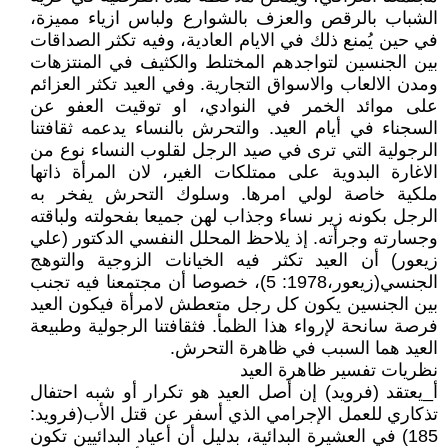
الشباب بالرقص والعزف بالشوارع ولباس ازياء مميزة،
في حين يُمنع ذلك في الايام العادية، وفيه تكثر الصداقات
بين الجنسين لتواجدهم المختلط والكثيف في المنتزهات
ومدن الالعاب والاسواق التجارية. وفي العيد تكثر العزائم
على موائد الخمر في النوادي، او توقيت العفو عن
السجناء في أيام العيد. والتحرش بالنساء يدعمه ثقافتنا
الرجولية التي ترى في صيد الرجل لقلوب النساء نوع من
الاغارة البدوية على ممتلكات الغير، لان المرأة ذاتها
ملكية خاصة لولي امرها. وسلوك التحرش يفخر به
الرجل بكونه زير نساء وجذاب لهن جميعا بفحولته ولباقته
وجسارته وجرأته. إذ يلاحظ المحلل النفسي الدكتور (علي
زيعور) أن العيد تكثر فيه الخيانات الزوجية والتوهج
الجنسي(زيعور،1978: 5)، خصوصا أن مجتمعنا فيه تجنب
بين الجنسين يكون كل رجل متعطش لامرأة فيكون العيد
فرصة سانحة لإرواء هذا الظمأ. فثقافتنا الرجولية وطبيعة
العيد هما السبب في ظاهرة التحرش.
نظريات تفسير ظاهرة العيد
أ_يعتقد (فرويد) إن أصل العيد هو تكرار أو شبه احتفال
تذكاري للعمل الإجرامي الذي أسفر عن قتل الأب(فرويد:
185) في العشيرة البدائية، بدليل أن أعياد البدائيين تكون