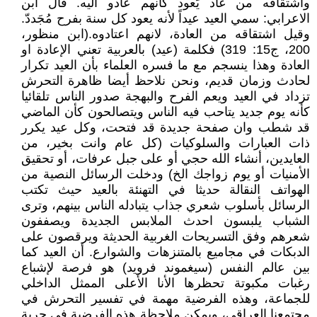
واشتقاقه من عاد يَعود كأنهم عادو اليه. قال ابن
الاعرابي: سمي العيد عيداً لأنه يعود كل سنة بفرح مُجَددّ.
وقيل اشتقاقه من العادة، لانهم اعتادوه.(ابن منظور،
200، ج15: 319) فكلمة (عيد) بالعربية تعني الإعادة او
العادة وهذا ينسجم مع ما فسره العلماء بأن العيد تكرار
لحادث وزمان قديم، ونحن نلاحظ أيضا ظاهرة التحرش
تزداد في العيد ويعم الفرح والبهجة صدور الناس تلقائيا
كأنه يوم جديد يتاحب فيه الناس ويتصالحون كأن الماضي
قد شطب وان صفحة جديدة قد فتحت، وكل عيد يكرر
ذات العبارات والسلوكيات (كل عام وانت بخير، من
العايدين، أنشاء الله حجي أو على جبل عرفات، أو تحقيق
الأمنيات أو يوم زواجك الخ) ودخلت الرسائل النصية من
الهواتف النقالة حديثا في التهنئة بالعيد حيث تكتب
الرسائل بأسلوب شعري جذاب يتبادله الناس بينهم، وترى
الشباب يلبسون احدث الملابس الجديدة ويصففون
شعرهم وفق التسريحات الغربية الحديثة ويرقصون على
الدبكات في مجاميع بالمتنزهات والشوارع. أن العيد كما
بين عالم النفس (سيغموند فرويد) هو فرصة لإشباع
رغبات مكبوتة تحظرها الأنا الأعلى الممثل الداخلي
للجماعة، وهذه الفرضية مهمة في تفسير التحرش في
مجتمعنا العراقي، ويمكن ملاحظة هذه الفرضية في حرية