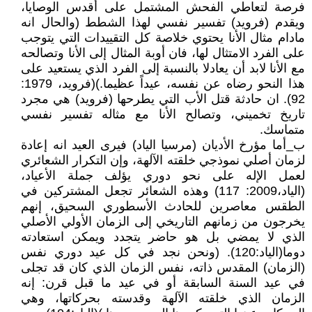
فرصة لتعاطي الفحش المشتمل على أقدس الوصايا،
ويقدم (فرويد) تفسير نفسي لهذا الشطط (والحال انه
مادام مثال الأنا يحتوي خلاصة كل التقييدات التي يتوجب
على الفرد الامتثال لها، فان أوبة المثال إلى الأنا وتصالحه
مع الأنا لابد أن يعادلا بالنسبة إلى الفرد الذي يستعيد على
هذا النحو رضاه عن نفسه، عيداً عظيما.)(فرويد، 1979:
92). ان حادثة قتل الأب التي يطرحها (فرويد) هي مجرد
تاريخ تخميني، وتصالح الأنا مع مثاله تفسير نفسي
متماسك.
ب_أما مؤرخ الأديان (مرسيا الياد) فيرى العيد انه إعادة
لزمان أصلي نموذجي خلقته الآلهة، وإن التكرار الشعائري
لعمل الإله على نحو دوري يؤلف جملة الأعياد،
(الياد،2009: 117) وهذه الشعائر تجعل المشتركين في
الطقس معاصرين للحادث الأسطوري السحيق، إنهم
يخرجون من زمانهم التاريخي إلى الزمان الأولي الأصلي
الذي لا يمضي بل هو حاضر يتجدد ويمكن استعادته
دوما(الياد:120). (ونحن نجد في كل عيد دوري نفس
(الزمان) المقدس ذاته، نفس الزمان الذي كان قد تجلى
في عيد السنة السابقة أو في عيد ما قبل قرن: إنه
الزمان الذي خلقته الآلهة وقدسته بحركاتها، وهي