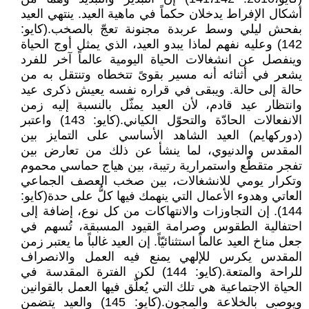
أشكال الإفراط يدخلان حكماً في ماهية العيد. ينتهي العيد
بفحش ليلي وسط عربدة مجنونة تعجّ بالصخب.(كايو:
142) وعليه نفهم لماذا يبدو العيد، الذي يمثل أوج الحياة
وينفصل عن انشغالات الحياة اليومية عالماً آخر للفرد
يشعر في أثنائه أنه مسير بقوىً تتخطاه وتنتقل به من
حالة إلى حالة. ويبقى في قراره نفسه يعيش ذكرى عيد
وانتظار عيد قادم، لأن العيد يمثّل بالنسبة إليه زمن
الانفعالات الحادّة والتحوّل الكياني.(كايو: 143) واعتبر
(دوركهايم) العيد الشاهد الأساسي على التمايز بين
المقدس والدنيوي، لما ينشأ عن ذلك من تعارض بين
تفجر متقطّع واستمرارية رتيبة، بين هياج حماسي محموم
وتكرار يومي للانشغالات، بين صخب العصف الجماعي
العاتي وهدوء الأعمال التي ينهمك فيها كلُّ على حدة(كايو:
144). إن التجاوزات والانتهاكات من كل نوع، إضافة إلى
احتفالية الطقوس وصرامة القيود المسبقة، تُسهم في
جعل مناخ العيد عالماً استثنائيّاً. إن العيد غالباً ما يعتبر زمن
المقدس يكرس للإلهي يمنع فيه العمل والانصراف
للراحة والمتعة.(كايو: 144) لكن الفترة المقدسة في
الحياة الاجتماعية هي تلك التي يُعلّق فيها العمل بالقوانين
ويوصى بالخلاعة والمجون.(كايو: 145) والعيد يتضمن