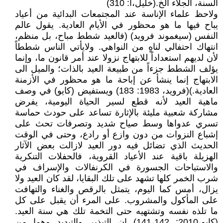
السنة، الجلاء الخ.(خليل،أ: 310)
ولاحظ علماء الإناسة عند المجتمعات البدائية من أعياد
يباح فيها ما هو محظور في الأيام العادية. يقول عالم
النفس (سيغموند فرويد) (فالعيد شطط مباح، بل منظم،
انتهاك احتفالي لناهٍ من النواهي. ولايأتي الناس شططاً
لأن لديهم استعداداً للابتهاج نزولا عند أمر قانون ما، وإنما
يؤلف الشطط جزءاً من طبيعة العيد بالذات؛ والميل الى
الابتهاج إنما ينشأ عن إباحة ما هو محظور في الأزمنة
العادية.)(فرويد، 1983: 183) ويستفيض (كايو) في وصف
ماهية العيد لأنه قطع لسير الحياة اليومية، يفرض
مشاركة شعبية مليئة بالإثارة تساعد على حودث حماسة
تسري عدواها وسط صياح شديد وتصرفات تحث على
إشباع النزوات من دون وازع أو رادع، وحتى في الوقت
الحديث الذي تضائل فيه دور العيد لازالت بعض الآثار
الهزيلة باقية عند الأعياد القروية، فالحفلات التنكرية
والاستباحات الجسورة في الكرنفالات والإسراف في
شرب الخمر كلها تشهد على تلك البقايا، لقد كان العيد ولا
يزال، أمس كما اليوم، يتمثل بالرقص والغناء والتهافت
على المأكول والمشروب. على المرء أن يقبل على كل
ما تلذه نفسه وتشتهيه حتى التخمة تلك هي سنة العيد.
(كايو،2010: 141،142) إن التبذير والتبديد وهما من