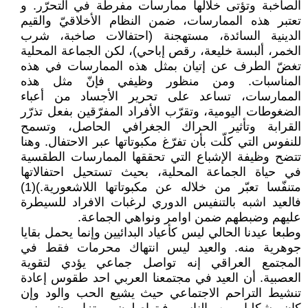
الصاخبة وتؤتى خلالها ممارسات مفرطة في التحرّر. و
تعتبر هذه الممارسات، ضمن النظام الأخلاقيّ والقيم
الدينية السائدة، مستهجنة (احتفالات صاخبة، شرب
الخمر، ألبسة خليعة، رقص إباحي)، لكن الجماعة المحلية
تغضّ الطرف عن إتيان بمثل هذه الممارسات في هذه
المناسبات. ومن منظور وظيفي فإنّ مثل هذه
الممارسات، تساعد على تحرير الأجساد من أعباء
الضغوطات اليومية، وتقرّب الأفراد المفرّقين بفعل تذرّر
القرابة وتأثير الحراك الجغرافي الحاصل، وتسمح
للنفوس التي كلّت بأن تفرّغ مكبوتاتها عبر الاحتفال. وهنا
تتضح وظيفة الإشباع التي تحققها الممارسات الطقسية
في حياة الجماعة المحلية، بحيث تستحيل احتفالاتها
متنفّسا تعبّر من خلاله عن مكبوتاتها اللاشعورية.)(1)
فالعيد اشبه بالتنفيس الدوري لرغبات الافراد للسيطرة
عليهم وضبطهم ضمن اوامر ونواهي الجماعة.
وطبعا عيدنا الحالي ليس كأعياد البدائيين وإنما يحمل بقايا
جوهرية منه. والعيد ليس انتهاك محرمات فقط في
المجتمع العراقي إنه تواصل جماعي يؤدي لتقوية
العصبية. أن العيد في مجتمعنا العربي احد طقوس إعادة
تنشيط التراحم الاجتماعي حيث يشيع الحب والود وإن