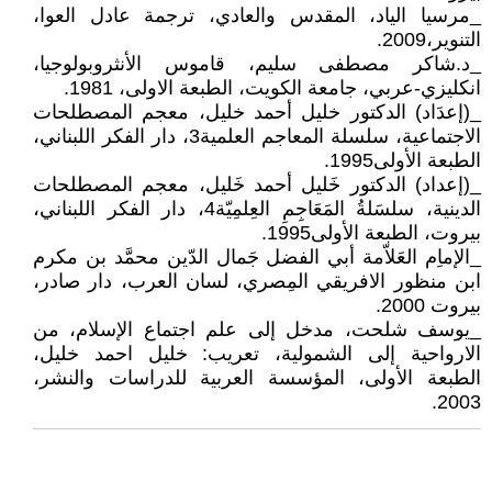
_مرسيا الياد، المقدس والعادي، ترجمة عادل العوا،
التنوير،2009.
_د.شاكر مصطفى سليم، قاموس الأنثروبولوجيا،
انكليزي-عربي، جامعة الكويت، الطبعة الاولى، 1981.
_(إعدَاد) الدكتور خليل أحمد خليل، معجم المصطلحات
الاجتماعية، سلسلة المعاجم العلمية3، دار الفكر اللبناني،
الطبعة الأولى1995.
_(إعداد) الدكتور خَليل أحمد خَليل، معجم المصطلحات
الدينية، سلسَلةُ المَعَاجِمِ العِلمِيّة4، دار الفكر اللبناني،
بيروت، الطبعة الأولى1995.
_الإماِم العَلاّمة أبي الفضل جَمال الدّين محمَّد بن مكرم
ابن منظور الافريقي المِصري، لسان العرب، دار صادر،
بيروت 2000.
_يوسف شلحت، مدخل إلى علم اجتماع الإسلام، من
الارواحية إلى الشمولية، تعريب: خليل احمد خليل،
الطبعة الأولى، المؤسسة العربية للدراسات والنشر،
2003.