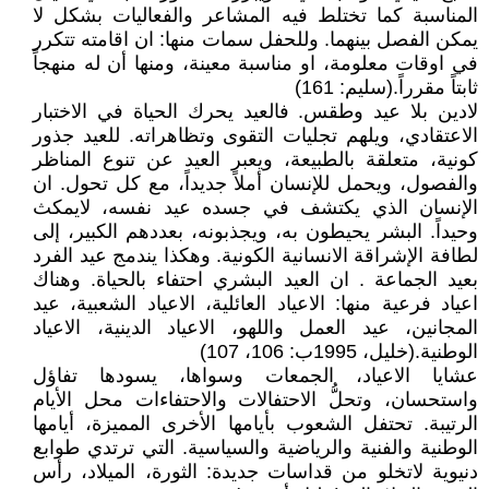
المناسبة كما تختلط فيه المشاعر والفعاليات بشكل لا
يمكن الفصل بينهما. وللحفل سمات منها: ان اقامته تتكرر
في اوقات معلومة، او مناسبة معينة، ومنها أن له منهجاً
ثابتاً مقرراً.(سليم: 161)
لادين بلا عيد وطقس. فالعيد يحرك الحياة في الاختبار
الاعتقادي، ويلهم تجليات التقوى وتظاهراته. للعيد جذور
كونية، متعلقة بالطبيعة، ويعبر العيد عن تنوع المناظر
والفصول، ويحمل للإنسان أملاً جديداً، مع كل تحول. ان
الإنسان الذي يكتشف في جسده عيد نفسه، لايمكث
وحيداً. البشر يحيطون به، ويجذبونه، بعددهم الكبير، إلى
لطافة الإشراقة الانسانية الكونية. وهكذا يندمج عيد الفرد
بعيد الجماعة . ان العيد البشري احتفاء بالحياة. وهناك
اعياد فرعية منها: الاعياد العائلية، الاعياد الشعبية، عيد
المجانين، عيد العمل واللهو، الاعياد الدينية، الاعياد
الوطنية.(خليل، 1995ب: 106، 107)
عشايا الاعياد، الجمعات وسواها، يسودها تفاؤل
واستحسان، وتحلُّ الاحتفالات والاحتفاءات محل الأيام
الرتيبة. تحتفل الشعوب بأيامها الأخرى المميزة، أيامها
الوطنية والفنية والرياضية والسياسية. التي ترتدي طوابع
دنيوية لاتخلو من قداسات جديدة: الثورة، الميلاد، رأس