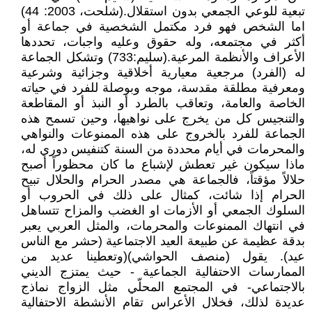
تبعية للوعي الجمعي بدون استقلال.(شلحت، 2003: 44)
اما الشخص فهو فرد مكتمل الشخصية في جماعة أو
أكثر في مجتمعه، وله حقوق وعليه واجبات، تحددها
الأعراف والأنظمة المرعية.(سليم:733) وتشكل الجماعة
له (الفرد) مرجعية معيارية أخلاقية وجزائية وشرعية
ومعرفية مطلقة مقدسة، موجه وبوصلة للفرد في حياته
الخاصة والعامة، وتعاقب بالطرد أو النبذ أو المقاطعة
والتنجيس كل من يخرج على نواهيها، وحين تسمح هذه
الجماعة للفرد بالخروج على هذه الممنوعات والنواهي
والمحرمات في أيام محددة من السنة كتنفيس دوري له،
ماذا سيكون غير تعطش لإشباع ما كان محظوراً أصبح
حلالاً مؤقتاً، فالجماعة هي مصدر الحرام والحلال تبيح
الحرام إذا شائت، كمثال على ذلك في الحروب أو
السلوك الجمعي أو الأزمات او الغضب والمزاح تتساهل
في انتهاك الممنوعات والمحرمات، والمثل العربي يعبر
بدقة عظيمة عن طبيعة العيد الاجتماعية (حشر مع الناس
عيد). يقول (منصف الحواشي)(وتعطينا عديد من
الممارسات الاحتفالية الجماعية - حيث يمتزج الديني
بالاجتماعي- في المجتمع المحلّي مثل الزواج نماذج
عديدة لذلك، فخلال الأعراس تقام الأنشطة الاحتفالية