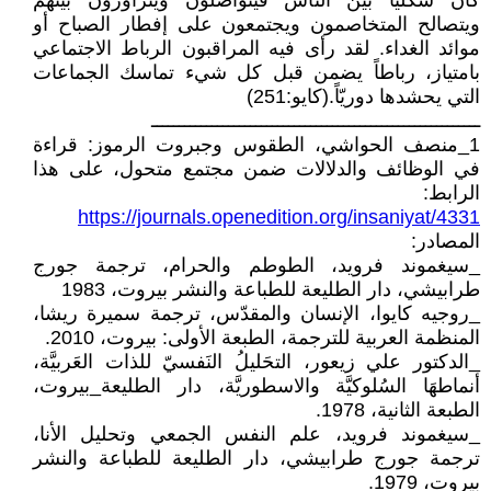
كان شكليا بين الناس فيتواصلون ويتزاورون بينهم
ويتصالح المتخاصمون ويجتمعون على إفطار الصباح أو
موائد الغداء. لقد رأى فيه المراقبون الرباط الاجتماعي
بامتياز، رباطاً يضمن قبل كل شيء تماسك الجماعات
التي يحشدها دوريّاً.(كايو:251)
ــــــــــــــــــــــــــــــــــــــــــــــــــــــــــــ
1_منصف الحواشي، الطقوس وجبروت الرموز: قراءة
في الوظائف والدلالات ضمن مجتمع متحول، على هذا
الرابط:
https://journals.openedition.org/insaniyat/4331
المصادر:
_سيغموند فرويد، الطوطم والحرام، ترجمة جورج
طرابيشي، دار الطليعة للطباعة والنشر بيروت، 1983
_روجيه كايوا، الإنسان والمقدّس، ترجمة سميرة ريشا،
المنظمة العربية للترجمة، الطبعة الأولى: بيروت، 2010.
_الدكتور علي زيعور، التحَليلُ النَفسيّ للذات العَربيَّة،
أنماطهَا السُلوكيَّة والاسطوريَّة، دار الطليعة_بيروت،
الطبعة الثانية، 1978.
_سيغموند فرويد، علم النفس الجمعي وتحليل الأنا،
ترجمة جورج طرابيشي، دار الطليعة للطباعة والنشر
بيروت، 1979.