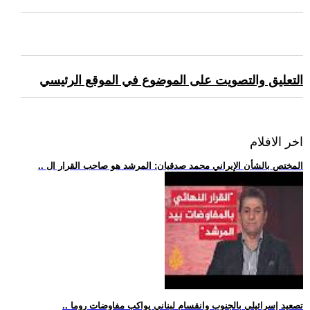
التعليق والتصويت على الموضوع في الموقع الرئيسي
اخر الافلام
.. المختص بالشأن الإيراني محمد صدقيان: المرشد هو صاحب القرار ال
.. تصعيد إسرائيلي بالجنوب وانقسام لبناني يواكب مفاوضات روما