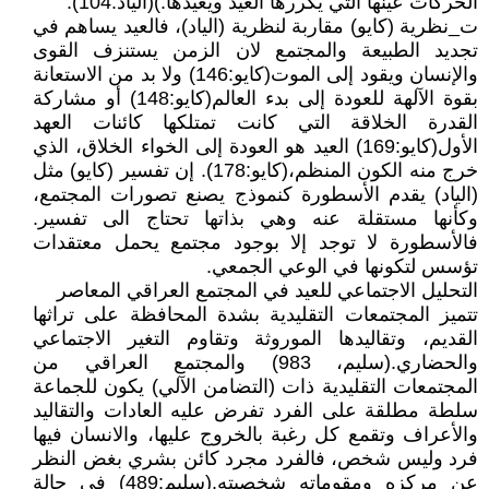
الحركات عينها التي يكررها العيد ويعيدها.)(الياد:104).
ت_نظرية (كايو) مقاربة لنظرية (الياد)، فالعيد يساهم في
تجديد الطبيعة والمجتمع لان الزمن يستنزف القوى
والإنسان ويقود إلى الموت(كايو:146) ولا بد من الاستعانة
بقوة الآلهة للعودة إلى بدء العالم(كايو:148) أو مشاركة
القدرة الخلاقة التي كانت تمتلكها كائنات العهد
الأول(كايو:169) العيد هو العودة إلى الخواء الخلاق، الذي
خرج منه الكون المنظم،(كايو:178). إن تفسير (كايو) مثل
(الياد) يقدم الأسطورة كنموذج يصنع تصورات المجتمع،
وكأنها مستقلة عنه وهي بذاتها تحتاج الى تفسير.
فالأسطورة لا توجد إلا بوجود مجتمع يحمل معتقدات
تؤسس لتكونها في الوعي الجمعي.
التحليل الاجتماعي للعيد في المجتمع العراقي المعاصر
تتميز المجتمعات التقليدية بشدة المحافظة على تراثها
القديم، وتقاليدها الموروثة وتقاوم التغير الاجتماعي
والحضاري.(سليم، 983) والمجتمع العراقي من
المجتمعات التقليدية ذات (التضامن الآلي) يكون للجماعة
سلطة مطلقة على الفرد تفرض عليه العادات والتقاليد
والأعراف وتقمع كل رغبة بالخروج عليها، والانسان فيها
فرد وليس شخص، فالفرد مجرد كائن بشري بغض النظر
عن مركزه ومقوماته شخصيته.(سليم:489) في حالة