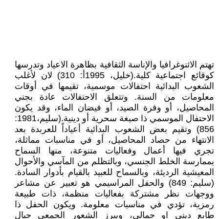
تهتم الاثنوغرافيا والإناسة الثقافية بظاهرة الاعياد وتدرسها
كوقائع اجتماعية كلية.(خليل، 1995أ: 310) لان لأغلب
الشعوب البدائية احتفالات موسمية، تقيمها في أوقات
معلومات من السنة. وتتعلق الاحتفالات عادة بجني
المحاصيل، أو وفرة الصيد، أو فيضان الماء، وقد يكون
الاحتفال الموسمي ذا صبغة سحرية أو دينية.(سليم،1981:
856) وتقيم بعض الشعوب البدائية أعياداً للعربدة بعد
الانتهاء من حصاد المحاصيل، أو في مناسبات مماثلة،
تجري فيها أعمال وفعاليات متنوعة، منها السماح
بممارسة الخلط الجنسي، وبالتظلم من المآسي والأحوال
المعيشية الرديئة، وبالسماح للعبيد بالقيام بأدوار السادة.
(سليم: 849) والحفل المراسيمي هو تعبير عن مشاعر
ووجهات نظر مشتركة بفعاليات منظمة، ذات طبيعة
رمزية، تؤدي في مناسبات معلومة. ويكون الحفل ذا
طابع ديني او جمالي، ويبرز الشعور الجمعي حيال