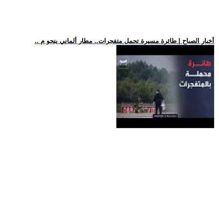
.. أخبار الصباح | طائرة مسيرة تحمل متفجرات.. مطار ألماني ينجو م