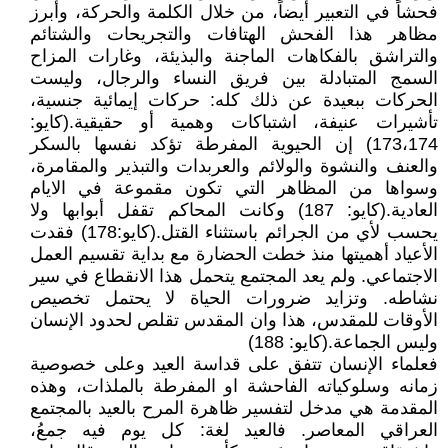
فحشاً في التعبير أيضاً، من خلال الكلمة والحركة، وأبرز
مظاهر هذا الفحش الهتافات والتجريحات والشتائم
والتراشق بالفكاهات الماجنة والبذيئة، وغارات المزاح
السمج المتبادلة بين فريق النساء والرجال، وليست
الحركات ببعيدة عن ذلك كله: حركات إيمائية جنسية،
تأشيرات عنيفة، اشتباكات وهمية أو حقيقية.(كايو:
173،174) إن الحيوية المفرطة تؤكد نفسها بالسكر
والعنف والنشوة والولائم والعربدات والتبذير والمقامرة،
وسواها من المظاهر التي تكون مقموعة في الايام
العادية.(كايو: 187) وكانت المحاكم تقفل أبوابها ولا
يحسب لأي من الجرائم باستثناء القتل.(كايو:178) فقدت
الأعياد أهميتها منذ خطت الحضارة مع بداية تقسيم العمل
الاجتماعي. ولم يعد المجتمع يتحمل هذا الانقطاع في سير
نشاطه. وتزايد ضرورات الحياة لا يحتمل تخصيص
الأوقات للمقدس، هذا وان المقدس تقلص لحدود الإنسان
وليس الجماعة.(كايو: 188)
فعلماء الإنسان تتفق على قداسة العيد وعلى خصوصية
زمانه وسلوكياته الفاحشة او المفرطة بالملذات، وهذه
المقدمة هي مدخل لتفسير ظاهرة المرح بالعيد بالمجتمع
العراقي المعاصر. فالعيد لغة: كل يوم فيه جمعُ،