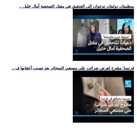
.. منظمتان دوليتان تدعوان إلى التحقيق في مقتل الصحفية آمال خليل
.. فرنسا: مقترح لفرض ضرائب على مصنعي السجائر بعد تسبب أعقابها ف