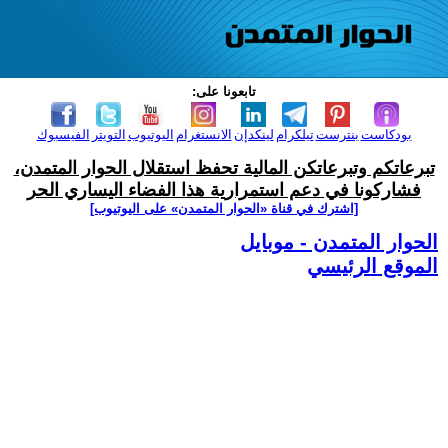
تابعونا على:
بودكاست
بنترست
تيلكرام
لينكدإن
الانستغرام
اليوتيوب
التويتر
الفيسبوك
تبرعاتكم وتبرعاتكن المالية تحفظ استقلال الحوار المتمدن،
فشاركونا في دعم استمرارية هذا الفضاء اليساري الحر
[اشترك في قناة ‫«الحوار المتمدن» على اليوتيوب]
الحوار المتمدن - موبايل
الموقع الرئيسي