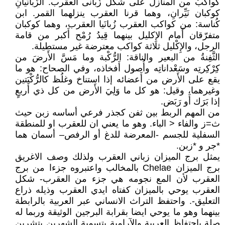
كواكبُ من المنازل على شكل زُبانى العقرب. الزُّبانَيانِ
كوكبان نَيِّرانِ، وهما قرنا العقرب ينزلهما القمر. ابن
كُناسة: من كواكب العقرب زُبانَيا العقرب، وهما كوكبان
متفرّقان أَمام الإِكليل بينهما قِيدُ رُمْح أَكبر من قامة
الرجل، والإِكْليل ثلاثة كواكب معترضة غير مستطيلة.
الثَّفِنةُ من البعير والناقة: الرُّكْبة وما مَسَّ الأَرضَ من
كِرْكِرتِه وسَعْداناتِه وأُصول أَفخاذه، وفي الصحاح: هو ما
يقع على الأَرض من أَعضائه إذا استناخ وغلُظ كالرُّكْبَتين
وغيرهما، وقيل: هو كل ما وَلِيَ الأَرض من كل ذي أَربعٍ
إذا بَرَك أَو رَبَض.
من المهم الربط بين ثفن كجذر فرعي أساسه زبن حيث
ث=ز والفاء < الباء. وهو ما يعني ان للعقرب او للمنطقة
السفلية للجسم -المعرضة للدغ أو الرفص– أسمان هما
*جر و *زبن.
يمثل برج الميزان زباني العقرب ولذلك وصف الاغريق
برج الميزان Chelae بالمخالب واعتبروه جزءا من برج
العقرب لأن المع نجومه هي جزء من العقرب- شكل
العقرب يوحي بالميزان كفتاه ايدي العقرب وذيله ذراع
التعليق-. واحتفظ التراث الانساني عبر العربية بالرابطة
بينهما وهو ما يوحي ايضا بقرابة البرجين الوثيقة وربما له
صلة باحتفاظ العربية والآرامية بتسمية الشهرين بتشرين