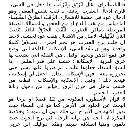
5 الثاء=الزاي. يقال انْزَبَق وانْزَقَب إِذا دخل في الشيءِ-
قارن ادخال العقرب زبانيته بـ ثقب بنفس المعنى وهو
ادخال عود في خشبة للاشعال-. الزَّقَبُ الطُّرُقُ الضَّـيِّقةُ-
اما قياس من ثقب اللدغ او من الجحور والمسالك الضيقة
المرتبطة باماكن العقرب. الثَّقْبُ: الخَرْقُ النافِذُ. تَثْقِيبُ
النار: تَذْكِيَتُها- الاصل من الاشعال بثقب عود لخشبة. لاحظ
ان قلب برج العقرب هو نجم احمر- . ثقب(م) كلمةٌ
واحدة، وهو أن ينفُذَ الشيء. الإسكابة : الفلكة التي توضع
في قمع الدهن ونحوه ؛وقيل : هي الفلكة التي يشعب بها
خرق القربة . الإسكابة : خشبة على قدر الفلس ، إذا
انشق السقاء جعلوها عليه ، ثم صروا عليها بسير حتى
يخرزوه معه ، فهي الإسكابة . يقال : اجعل لي إسكابة ،
فيتخذ ذلك ؛ وقيل : الإسكابة والإسكاب : قطعة من
خشب تدخل في خرق الزق _قياس من دخول زبانة
العقرب الجسم-.
6 قوام الأسطورة المكونة من 12 فصلا او برجا هو
البحث عن الخلود في الأرض كما هو في السماء حيث
تدور الالهة في الأبراج في فلك دون ان تموت؛ وخلاصة
الفكرة ان الجنة هي نهاية الرحلة في برج الحوت حيث
دلمون ومنها انطلاقة جديدة وهكذا دواليك. ابن عربي