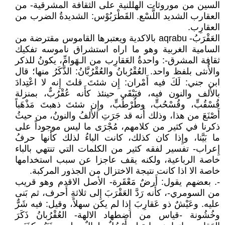
السين من موروثات الهللنية على الثقافة المشرقية- من
العقارب الشديد اللَّسْع. القَطْرَبُوْس: الشديدةُ الضرب من
العقارِب.
العَقْرَبُ- aqrabu بالاكدية ويعتبرها القاموس مقترضة من
السامية الغربية وهو ما اراه استشراق ناموسه تفكيك
ثقافة المشرق-: واحدةُ العَقارِب من الـهَوامِّ، يكونُ للذكر
والأُنثى بلفظ واحد. العُقْرُبانُ والعُقْرُبَّانُ: الذَّكَرُ منها؛ قال
ابن جني: لَكَ فيه أَمْران: إِن شئتَ قلتَ إِنه لا اعْتِدادَ
بالأَلف والنون فيه، فيَبْقَى حينئذ كأَنه عُقْرُبٌّ، بمنزلة
قُسْقُبٍّ، وقُسْحُبٍّ، وطُرْطُبٍّ، وإِن شئتَ ذهبتَ مَذْهَباً
أَصْنَعَ من هذا، وذلك أَنه قد جَرَتِ الأَلفُ والنونُ، من حيثُ
ذكرنا في كثير من كلامهم، مُجْرَى ما ليس موجوداً على
ما بَيَّنا، وإِذا كان كذلك، كانت الباءُ لذلك كأَنها حرفُ
إِعراب- تفسير لفقه كثير من الكلمات التي تنتهي بالباء
خاصة الرباعية، ولكنه يقف عاجزا عن سبب استخدامها
خاصة الا اذا كانت نتيجة الاختزال من الجذور المركبة.
-. بعضهم يقول: أَرضٌ مَعْقَرة- الأصل الاقدم وهو قريب
من السومري-، كأَنه رَدَّ العَقْرَبَ إِلى ثلاثةِ أَحرف، ثم بَنى
عليه. وعَيْشٌ ذو عَقارِبَ إِذا لم يكن سهلاً، وقيل: فيه شَرٌّ
وخُشُونة -قياس من اضطهاد الالهة- العُقْرُبانُ ذَكَرَ