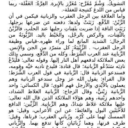
التشويكُ. وَشْمٌ مُقَرَّح: مُغَرَّز بالإِبرة. الغِرَّةُ: الغَفْلة- ربما
قياس من اللدغ كنتيجة للغفلة-.
واما العلاقة بين الرجل العقرب والزبانية فيكمن في أن
الزَّبْنُ: الدَّفْع. زَبَنَتْ ولدها: دفعته عن ضرعها برجلها.
زَبَنَتِ الناقة إذا ضربت بثَفِناتِ رجليها عند الحلب، فالزَّبْنُ
بالثَّفِنات، والركض بالرجْل، والخَبْط باليد. الزَّبُّونَةُ من
الرجال: الشديد المانع لما وراء ظهره.-قياس وظيفة
الرجل العقرب- . الزِّبْنِيَةُ: كل متمرّد من الجن والإِنس.
الزَّبانِية عند العرب الشُّرَطُ، وكله من الدَّفْع، وسمي بذلك
بعض الملائكة لدفعهم أَهل النار إليها. وقوله تعالى: فلْيَدْعُ
نادِيَه سَنَدْعُو الزَّبانية؛ قال قتادة: فليدع ناديه حَيَّه وقومه،
فسندعو الزبانية قال: الزَّبانية في قول العرب الشُّرَط؛
قال الفراء: يقول الله عز وجل سندعو الزبانية وهم
يعملون بالأَيْدي والأَرجل فهم أَقوى؛ قال الكسائي: واحد
الزَّبانية زِبْنيٌّ، وقال الزجاج: الزَّبانية الغلاظ الشداد،
واحدهم زِبْنية، وهم هؤلاء الملائكة الذين قال الله تعالى:
عليها ملائكة غلاظ شِدادٌ، وهم الزَّبانية. الزِّبِّين: الدافع
للأَخْبَثَينِ البول والغائط؛ عن ابن الأَعرابي، وقيل: هو
الممسك لهما على كُرْه. وزُباني العقرب: قرناها، وقيل:
طرف قرنها، وهما زُبانَيانِ كأَنها تدفع بهما. والزُّباني