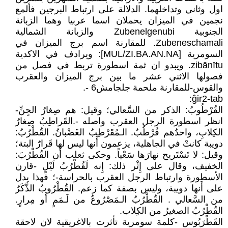
اول وثاني وتداخلهما. الدلالة على ارتباط البرجين فألمع
نجمين في الميزان يحملان اسما عربيا وهما الزبانة
الجنوبية Zubenelgenubi والزبانة الشمالية
Zubeneschamali. للمقارنة اسم برج الميزان في
السومرية [MUL/ZI.BA.AN.NA]: ويرادف في الاكدية
zibānītu. ويبدو ان ثمة اسطورة تربط في فصل من
فصولها الاثني عشر ما بين برج الميزان والعقرب
والقوس-للمقارنة ملحمة جلجامش6 -.
ĝir2-tab:
القُرْطُوبُ: الذكر من السَّعالي؛ وقيل: هم صِغارُ الجِنِّ-
انظر اسطورة الرجل العقرب واصله -.القَراطِبُ صِغارُ
الكِلابِ، واحدُهم قُرْطُبٌ. الـمُقَرْطِبُ الغَضْبانُ. القُطْرُبُ:
دويبة كانتْ في الجاهلية، يزعمون أَنها ليس لها قَرارٌ البتة؛
وقيل: لا تَسْتَريح نهارَها سَعْياً. وحكى ثعلب أَن القُطْرُبَ:
الخفيف، وقال على إِثْر ذلك: إِنه لَقُطْرُبُ لَيْلٍ -قارن
الأسطورة وارتباط الرجل العقرب بالحراسة-؛ فهذا يدل
على أَنها دويبة، وليس بصفة كما زعم. القُطْرُوبُ الذَّكَرُ
من السَّعالي . القُطْرُبُ الـمَصْرُوعُ من لَـمَمٍ أَو مِرارٍ.
القُطْرُبُ الصغيرُ من الكِلاب.
القَطْرَبُوس -كلمة سومرية تأثرت بالاغريقية لان لاحقة