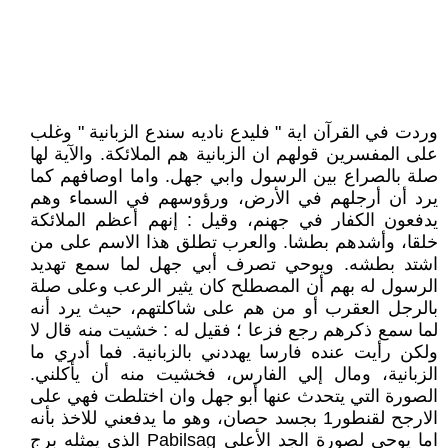
وردت في القرآن اية " فليدع ناديه سندع الزبانية " وغلب
على المفسرين قولهم ان الزبانية هم الملائكة. والآية لها
صلة بالصراع بين الرسول وابي جهل. واما اوصافهم كما
يرد أن أرجلهم في الأرض، ورؤوسهم في السماء وهم
يدفعون الكفار في جهنم، وقيل : إنهم أعظم الملائكة
خلقا، وأشدهم بطشا. والعرب تطلق هذا الاسم على من
اشتد بطشه. ويوحي تصرف أبي جهل لما سمع تهديد
الرسول له بهم أن المصطلح كان يثير الرعب وعلى صلة
بالرجل العقرب أو من هم على شاكلتهم، حيث يرد أنه
لما سمع ذكرهم رجع فزعا ؛ فقيل له : خشيت منه قال لا
ولكن رأيت عنده فارسا يهددني بالزبانية. فما أدري ما
الزبانية، ومال إلي الفارس، فخشيت منه أن يأكلني.
الصورة التي يتحدث عنها أبو جهل وان اختلطت فهي على
الارجح لقنطور1 بجسد حصان، وهو ما يدفعني للاخذ بأنه
اما يوحي لصورة الجد الأعلى Pabilsag الذي يمثله برج