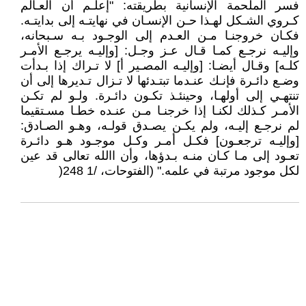
فسر الملحمة الإنسانية بطريقته: "إعلـم أن العـالم
كـروي الشـكل لهـذا حـن الإنسـان في نهايتـه إلى بدايتـه.
فكـان خروجنـا مـن العـدم إلى الوجـود بـه سـبحانه،
وإليـه نرجـع كمـا قـال عـز وجـل: [وإليـه يرجـع الأمـر
كلـه] وقـال أيضـا: [وإليـه المصـير أ] لا تـراك إذا بـدأت
وضـع دائـرة فإنـك عنـدما تبتـدئها لا تـزال تـديرها إلى أن
تنتهـي إلى أولهـا، وحينئـذ تكـون دائـرة. ولـو لم تكـن
الأمـر كـذلك لكنـا إذا خرجنـا مـن عنـده خطـا مسـتقيما
لم نرجـع إليـه، ولم يكـن يصـدق قولـه، وهـو الصـادق:
[وإليـه ترجعـون] فكـل أمـر وكـل موجـود هـو دائـرة
تعـود إلى مـا كـان منـه بـدؤها، وأن االله تعالى قد عين
لكل موجود مرتبة في علمه." (الفتوحات، /1 248(