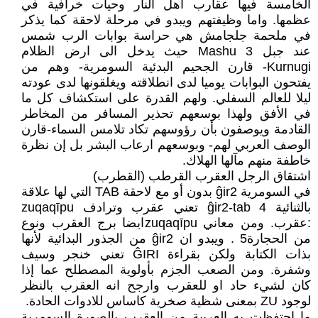
الخامسة فيها عقارب اهل النار وحيات خرافية في
عظمها. واما وظيفتهم ويبدو في مرحلة لاحقة كما يذكر
في ملحمة جلجامش هي حراسة بوابات الرب شمس
عند جبل Mashu 3 حيث يدخل الى ارض الظلام
Kurnugi- قارن الجحيم البدئية السومرية- وهم من
يفتحون البوابات يوميا لدى انطلاقته ويغلقونها لدى عودته
ليلا للعالم السفلي. ولهم القدرة على استكشاف كل ما
في الأفق ولهذا بوسعهم تحذير المسافر من المخاطر
القادمة ويوصفون بأن رؤوسهم تكاد تلامس السماء-قارن
الوصف العربي لهم- وبوسعهم ارعاب البشر بل إن نظرة
خاطفة منهم مآلها الهلاك.
اشتقاق الرجل العقرب القرطب (القطرب)
في السومرية ĝir2 بدون أو مع لاحقة TAB التي لها علاقة
بالثنائية ĝir2-tab 4 تعني عقرب وترادف zuqaqīpu
:عقرب. ومن معاني zuqaqīpuايضا برج العقرب ونوع
من الحجارة5 . ويبدو ان ĝir2 من الجذور البدائية لأنها
بذات الكتابة ولكن بقراءة ĜIRI تعني خنجر وسيف
وشفرة. ومن الصعب الجزم بأولوية المصطلح عما إذا
كان لشيء حاد او للعقرب وارجح انه العقرب بالنظر
لوجود ZU بمعنى شظية صخرية كاساس للادوات الحادة.
ما احتفظت به العربية من العقرب بالصورة السومرية