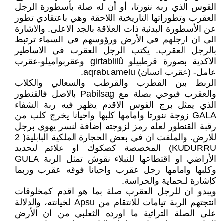
القوس الذي ربه ننورتا، أو أن له صلة بأسطورة الرجل
العقرب وتطوراتها التاريخية اللاحقة وهي باعتقادي تطور
عن الأسطورة البدئية ذات العلاقة بالجد الاعلى. والاشارة
الى ان ارجلهم في الأرض ورؤوسهم في السماء ترتبط
بالرجل العقرب. يكتب الرجل العقرب في الاساطير
الاكدية بصورة قرطبيلو girtablilû وعقربواميلو-عقرب
عامل- (عقرب انسان) aqrabuamelu.
الربط بين القطرب والقرطب والسعالي والكلاب
والعقرب فيوحي بصلة مع Pabilsag بالاصل فالقنطور
الذي يمثل برج القوس الاقدم يظهر فيه ربة الشفاء
GALA زوجة ننورتا وامامها كلبها واحيانا يخرج كلب من
رقبة القنطور لعله رمز لزوجته إضافة لنسر يهوي برجل
للارض. والملفت ان في بعض الحجارة الملكية البابلية( 2
KUDURRU) المخصصة كصكوك او علائم لتحديد
الأراضي او اقتطاعها للنبلاء نقوش تمثل الربة GULA
وكلبها وامامها رجل عقرب واحيانا فوقه عقرب وربما
كإشارة للحماية والحراسة.
ويبدو ان للرجل العقرب صلة بما هو اقدم كمخلوقات
انتجتهم الربة تيامات للانتقام من Apsu لخيانته، والدلالة
على الصلة التراثية ما اورده الثعلبي من ان الأرض