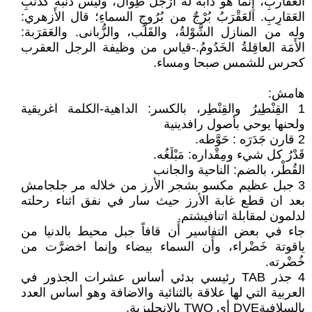
العَقاربِ، إِنما هو دابة له أَرْجُلٌ طِوالٌ، وليس ذَنَبُه كذَنَبِ
العَقارِبِ. العَقْرَبُ بُرْجٌ من بُرُوجِ السماءِ؛ قال الأَزهري:
وله من المنازل الشَّوْلةُ، والقَلْب، والزُّبانى. والعَقرَبة:
الأَمَة العاقِلةُ الخَدُومُ.-قياس من وظيفة الرجل العقرب
كحرس للشمس صبحا ومساء.
هامش:
1 القِنْطِيرُ والقِنْطِر، بالكسر: الداهية-الكلمة اغريقية
ولحنها يوحي بأصول رافدينية
2 قارن جَدَرَه : حَوَّطه.
قَدْرُ كل شيء ومِقْداره: مَبْلَغُه.
القُطْر، بالضم: الناحية والجانب
3 جبل عظيم مكسو بشجر الأرز من خلاله مر جلجامش
بعد ان قطع غابة الأرز حيث سار في نفق اثناء رحلته
لدلمون لمقابلة اتنافيشتم.
جاء في بعض التفاسير أَن قافاً جبل محيط بالدنيا من
ياقوتة خَضْراء، وأَن السماء بيضاء وإنما اخضرَّت من
خُضْرته.
4 جذر TAB رئيسي بدئي أساس عشرات الجذور في
العربية التي لها علاقة بالثنائية والاضافة وهو أساس العدد
بالسلافيةDVE أي TWO بالانجليزية.