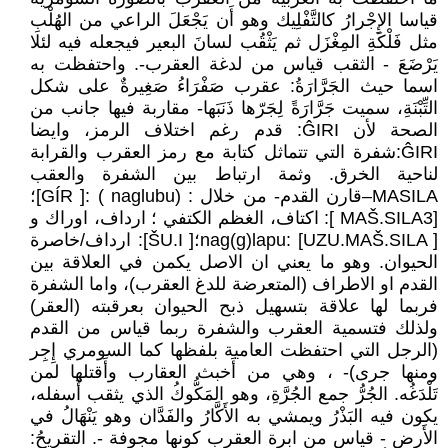
قياسا الإِجْرارُ كالتَّفْلِيك وهو أَن يَجْعَلَ الراعي من الهُلْبِ
مثل فَلْكَةِ المِغْزَل ثم يَثْقُب لسانَ البعير فيجعله فيه لئلا
يَرْضَعَ - الثقب قياس من لدغة العقرب-. واحتفظت به
اسما حيث الجَرَّارَةُ: عقرب صَفْرَاءُ صَغِيرةٌ على شكل
التِّبْنَةِ، سميت جَرَّارَةً لِجَرّها ذَنَبَها- مقاربة فيها جانب من
الصحة لأن ĜIRI: قدم رغم اختلاف الرمز، وايضا
ĜIRI:شفرة التي تتماثل كتابة مع رمز العقرب والقرابة
لناحية الخرق. وثمة ارتباط بين الشفرة والعقب
MASILA–قارن القدم- من خلال : (naglubu ) :[ GÍR]؛
[MAŠ.SILA3 ]: اكتاف، الغظم الكتفي ؛ ارداف، اوراك و
nag(g)lapu: [UZU.MAŠ.SILA ]؛[ ŠU.I]: ارداف/خاصرة
الحيوان. وهو ما يعني ان الاصل يكمن في العلاقة بين
القدم او الاطراف (المتعرضة للدغ العقرب)، واما الشفرة
فربما لها علاقة بتسهيل ذبح الحيوان بعرقبته (العقر)
ولذلك فتسمية العقرب والشفرة ربما قياس من القدم
(الرجل التي احتفظت العامية بلفظها كما السومري إِجِر
ومنها جرى)- ، وهي من أَخبث العقارب وأَقتلها لمن
تَلْدَغُه. الجُرُّ جمع الجُرَّةِ، وهو المَكُّوكُ الذي يثقب أَسفله،
يكون فيه البَذْرُ ويمشي به الأَكَّارُ والفَدَّان وهو يَنْهَالُ في
الأَرض - قياس من ابرة العقرب كونها مجوفة -. التقريحُ: