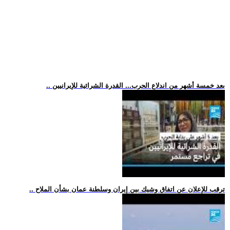
.. بعد خمسة أشهر من اندلاع الحرب... القدرة الشرائية للإيرانيين
.. ترقب للإعلان عن اتفاق وشيك بين إيران وسلطنة عمان بشأن الملاح