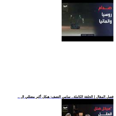
.. فصل المقال | الحلقة الكاملة.. سامي النصف: هيكل أكبر مضللي ال