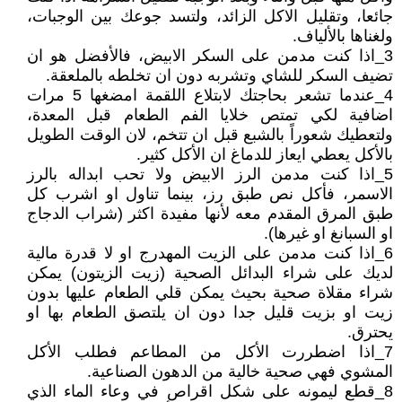
جائعا، وتقليل الاكل الزائد، ولتسد جوعك بين الوجبات،
ولغناها بالألياف.
3_اذا كنت مدمن على السكر الابيض، فالأفضل هو ان
تضيف السكر للشاي وتشربه دون ان تخلطه بالملعقة.
4_عندما تشعر بحاجتك لابتلاع اللقمة امضغها 5 مرات
اضافية لكي تمتص خلايا الفم الطعام قبل المعدة،
ولتعطيك شعوراً بالشبع قبل ان تتخم، لان الوقت الطويل
بالأكل يعطي ايعاز للدماغ ان الأكل كثير.
5_اذا كنت مدمن الرز الابيض ولا تحب ابداله بالرز
الاسمر، فأكل نص طبق رز، بينما تناول او اشرب كل
طبق المرق المقدم معه لأنها مفيدة اكثر (شراب الدجاج
او السبانغ او غيرها).
6_اذا كنت مدمن على الزيت المهدرج او لا قدرة مالية
لديك على شراء البدائل الصحية (زيت الزيتون) يمكن
شراء مقلاة صحية بحيث يمكن قلي الطعام عليها بدون
زيت او بزيت قليل جدا دون ان يلتصق الطعام بها او
يحترق.
7_اذا اضطررت الأكل من المطاعم فطلب الأكل
المشوي فهي صحية خالية من الدهون الصناعية.
8_قطع ليمونه على شكل اقراص في وعاء الماء الذي