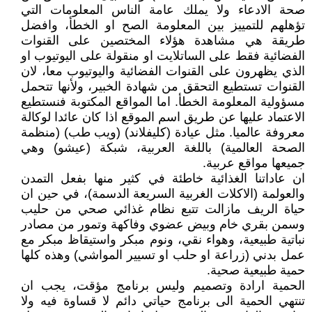
صحة الادعاء ولا يملك عامة الناس المعلومات التي
تؤهلهم للتمييز بين المعلومة الصح او الخطأ، وافضل
طريقة هي مشاهدة هؤلاء المختصين على القنوات
الفضائية فقط على الساتلايت او منقولة على اليوتيوب او
الذي يظهرون على القنوات الفضائية واليوتيوب معا، لان
القنوات تستطيع التحقق من شهادة الخبير، ولأنها تتحمل
مسؤولية المعلومة الخطأ. اما المواقع المكتوبة فنستطيع
الاعتماد عليها عن طريق اسم الموقع اذا كان عائدا لوكالة
معروفة عالميا. مثل عيادة (كليفلاند) (ويب طب) (منظمة
الصحة العالمية) باللغة العربية، شبكة (عيشو) وهي
جميعها مواقع عربية.
ان عاداتنا الغذائية خاطئة في كثير منها بفعل التمدن
والعولمة (الاكلات الغربية السريعة الدسمة)، في حين ان
حياة الريف مازالت تتبع نظام غذائي صحي من حليب
وسمن بقري خام وبيض عضوي وفاكهة وتمور من مصادر
نباتية طبيعية، وهواء نقي، ونوم مبكر واستيقاظ مبكر مع
عمل بدني (زراعة او حلب او تسيير المواشي) وهذه كلها
حمية طبيعية صحية.
الحمية ارادة وتصميم وليس برنامج مؤقت، يجب ان
تنتهي الحمية الى برنامج حياتي دائم لا قساوة فيه ولا