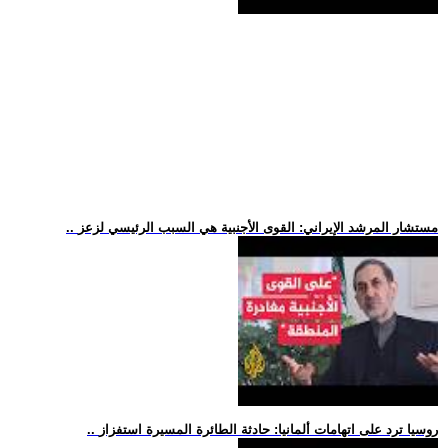
.. مستشار المرشد الإيراني: القوى الأجنبية هي السبب الرئيسي لزعز
.. روسيا ترد على اتهامات ألمانيا: حادثة الطائرة المسيرة استفزاز