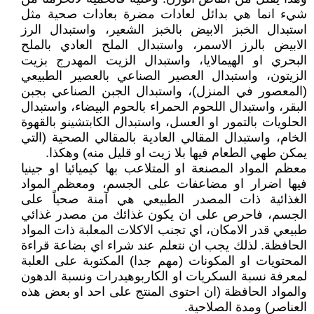
شيء انما هي بدائل لعادات مضرة بعادات صحية مثل
استبدال الخبز الابيض بالخبز الشعير، واستبدال الرز
الابيض بالرز الاسمر، واستبدال الملح العادي بالملح
البحري او الهيمالايا، واستبدال الزيت المهدرج بزيت
الزيتون، واستبدال العصير الصناعي بالعصير الطبيعي
(المعصور في المنزل)، واستبدال الجبن الصناعي بجبن
البقر، واستبدال اللحوم الحمراء بالحوم البيضاء، واستبدال
الحلويات بالتمور او العسل، واستبدال الكابتشينو بالقهوة
الخام، واستبدال المقالي العادية بالمقالي الصحية (التي
يمكن طهي الطعام فيها بلا زيت او قليل منه) وهكذا.
معظم المواد المصنعة او المتلاعب بها كيميائيا او جينيا
فيها اضرار او مضاعفات على الجسم، ومعظم المواد
الغذائية ذات المصدر الطبيعي هي آمنة صحياً على
الجسم، فاحرص على ان يكون غذائك من مصدر غذائي
طبيعي قدر الامكان، اي تجنب الاكلات المعلبة ذات المواد
الحافظة. لذلك يجب ان نتعلم عند شراء اي بضاعة قراءة
المحتويات او المكونات (مهم جدا) المكتوبة على العلبة
لمعرفة نسبة السكريات او الكاربوهيدرات ونسبة الدهون
والمواد الحافظة (ان احتوى المنتج على احد او بعض هذه
العناصر) ومدة الصلاحية.