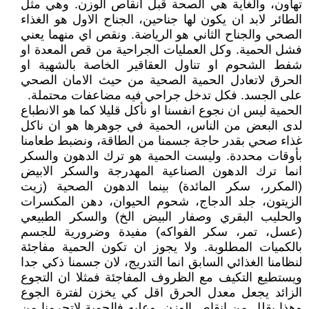
تهاون، والغاية هي الصحة قبل انقاص الوزن. وهي مثل
الطائر لابد ان يكون لها جناحين، الجناح الاول هو الغذاء
الصحي والجناح الثاني هو الرياضة. ونقص اي منهما يعني
فشل الحمية. وكل العمليات الجراحية من قص المعدة او
شفط الشحوم او تناول العقاقير الخاصة بالشهية او
الحرق لاتعادل الحمية الصحية من حيث الامان الصحي
على الجسد. فكل تدخل جراحي فيه مضاعفات محتملة.
الحمية ليس ان نجوع انفسنا او نأكل قليلا كما هو الانطباع
لدى البعض من الناس، الحمية في جوهرها هو ان ناكل
غذاء صحي بقدر حاجة جسمنا من الطاقة، ونضبط طعامنا
بأوقات محددة. وليست الحمية هو ترك الدهون والسكر
انما ترك الدهون الصناعية المهدرجة والسكر الابيض
(المكرر، سكر المائدة) بينما الدهون الصحية (زيت
الزيتون، جلد الدجاج، شحوم الحيوان، دهن المكسرات
والحليب البقري وصفار البيض الخ) والسكر الطبيعي
(عسل، تمر، سكر الفواكه) مفيدة وضرورية للجسم
بالكميات المطلوبة. ولا يجوز ان تكون الحمية مفاجئة
لنظامنا الغذائي السابق انما التدريج، لان جسمنا ذكي جدا
ويستطيع التكيف مع الظروف المفاجئة فمثلا ان التجوع
الزائد يجعل معدل الحرق اقل كي يخزن لفترة الجوع
وهذا يقلل من انقاص الوزن. وعليه فالحمية لاتحرمنا من