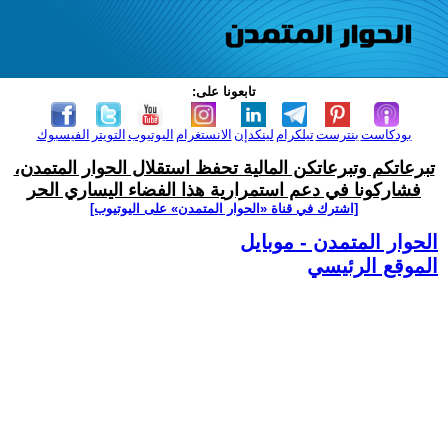
تابعونا على:
بودكاست
بنترست
تيلكرام
لينكدإن
الانستغرام
اليوتيوب
التويتر
الفيسبوك
تبرعاتكم وتبرعاتكن المالية تحفظ استقلال الحوار المتمدن،
فشاركونا في دعم استمرارية هذا الفضاء اليساري الحر
[اشترك في قناة ‫«الحوار المتمدن» على اليوتيوب]
الحوار المتمدن - موبايل
الموقع الرئيسي