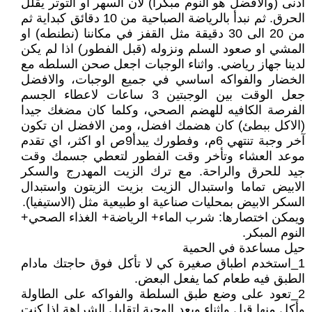
ادنى (والافضل هو النوم مبكرا) لان السهر او التوتر يقلل
الحرق. ثم نبدأ بالرياضة الصباحية من 10 دقائق كبداية ثم
من 20 الى 30 دقيقة مثل القفز في مكاننا (نطنطه) او
المشي او صعود السلم ونزوله (قبل الفطور) اذا لم يكن
لدينا جهاز رياضي. واثناء الوجبات اجعل صحن السلطه مع
الخضار والفواكه اساسي في جميع الوجبات، والافضل
جعل الوقت بين الوجبتين 3 ساعات لاعطاء الجسم
الفرصة الكافيه للهضم الصحي، وكلما كان مضغك جيدا
(الاكل ببطئ) كان هضمك افضل، ومن الافضل ان تكون
آخر وجبة تنتهي 6م، وفطورك يبدأ9ص او اكثر، اي تقدم
موعد العشاء وتأخر وقت الفطور لتعطي جسمك وقت
جيد للحرق والراحة. مع ترك الزيت المهدرج والسكر
الابيض تماما واستبدال الزيت بزيت الزيتون واستبدال
السكر الابيض بمحليات صناعية او طبيعية مثل (الاستيفيا).
ويمكن اختصارها: شرب الماء+ الرياضة+ الغذاء الصحي+
النوم المبكر.
حيل مساعدة في الحمية
1_استخدم اطباق صغيرة كي لا تأكل فوق حاجتك مادام
الطبق فيه طعام كما يفعل البعض.
2_تعود على وضع طبق السلطة والفواكه على الطاولة
وأكل منها قبل واثناء وبعد الوجبة لتقليل الشراهة اذا كنت