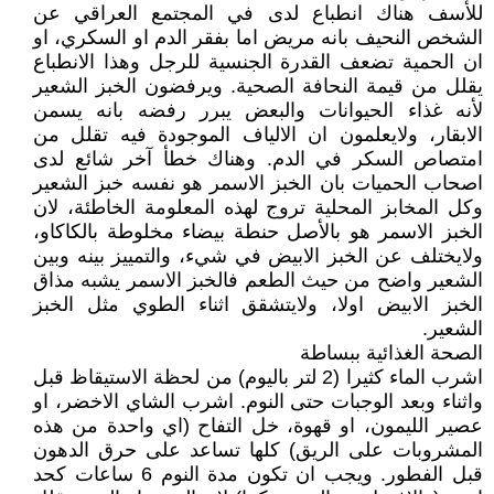
للأسف هناك انطباع لدى في المجتمع العراقي عن
الشخص النحيف بانه مريض اما بفقر الدم او السكري، او
ان الحمية تضعف القدرة الجنسية للرجل وهذا الانطباع
يقلل من قيمة النحافة الصحية. ويرفضون الخبز الشعير
لأنه غذاء الحيوانات والبعض يبرر رفضه بانه يسمن
الابقار، ولايعلمون ان الالياف الموجودة فيه تقلل من
امتصاص السكر في الدم. وهناك خطأ آخر شائع لدى
اصحاب الحميات بان الخبز الاسمر هو نفسه خبز الشعير
وكل المخابز المحلية تروج لهذه المعلومة الخاطئة، لان
الخبز الاسمر هو بالأصل حنطة بيضاء مخلوطة بالكاكاو،
ولايختلف عن الخبز الابيض في شيء، والتمييز بينه وبين
الشعير واضح من حيث الطعم فالخبز الاسمر يشبه مذاق
الخبز الابيض اولا، ولايتشقق اثناء الطوي مثل الخبز
الشعير.
الصحة الغذائية ببساطة
اشرب الماء كثيرا (2 لتر باليوم) من لحظة الاستيقاظ قبل
واثناء وبعد الوجبات حتى النوم. اشرب الشاي الاخضر، او
عصير الليمون، او قهوة، خل التفاح (اي واحدة من هذه
المشروبات على الريق) كلها تساعد على حرق الدهون
قبل الفطور. ويجب ان تكون مدة النوم 6 ساعات كحد