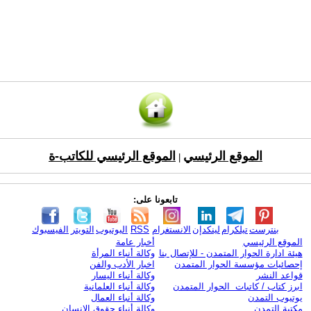
الموقع الرئيسي
الموقع الرئيسي للكاتب-ة
|
تابعونا على:
بنترست
تيلكرام
لينكدإن
الانستغرام
RSS
اليوتيوب
التويتر
الفيسبوك
الموقع الرئيسي
أخبار عامة
هيئة ادارة الحوار المتمدن - للإتصال بنا
وكالة أنباء المرأة
إحصائيات مؤسسة الحوار المتمدن
اخبار الأدب والفن
قواعد النشر
وكالة أنباء اليسار
ابرز كتاب / كاتبات الحوار المتمدن
وكالة أنباء العلمانية
يوتيوب التمدن
وكالة أنباء العمال
مكتبة التمدن
وكالة أنباء حقوق الإنسان