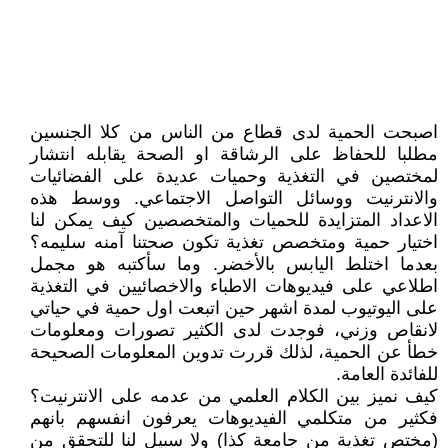
اصبحت الحمية لدى قطاع من الناس من كلا الجنسين
مطلبا للحفاظ على الرشاقة او الصحة يقابله انتشار
لمختصين في التغذية وحميات عديدة على الفضائيات
والانترنيت ووسائل التواصل الاجتماعي. ووسط هذه
الاعداد المتزايدة للحميات والمتخصصين كيف يمكن لنا
اختيار حمية ومتخصص تغذية تكون صحتنا آمنه سليمه؟
بعدما اختلط اليابس بالأخضر. وما سأكتبه هو مجمل
اطلاعي على فيديوهات الاطباء والاخصائيين في التغذية
على اليوتيوب لمدة اشهر حين اتبعت اول حمية في حياتي
لانقاص وزني، فوجدت لدى الكثير تصورات ومعلومات
خطأ عن الحمية، لذلك قررت تدوين المعلومات الصحيحة
للفائدة العامة.
كيف نميز بين الكلام العلمي من عدمه على الانترنيت؟
فكثير من متكلمي الفيديوهات يعرفون انفسهم بانهم
(مختص تغذية من جامعة كذا) ولا سبيل لنا للتحقق من