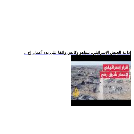
.. إذاعة الجيش الإسرائيلي: نتنياهو وكاتس وافقا على بدء أعمال إع