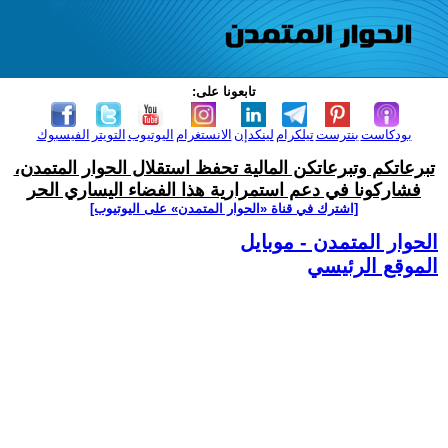
تابعونا على:
بودكاست
بنترست
تيلكرام
لينكدإن
الانستغرام
اليوتيوب
التويتر
الفيسبوك
تبرعاتكم وتبرعاتكن المالية تحفظ استقلال الحوار المتمدن،
فشاركونا في دعم استمرارية هذا الفضاء اليساري الحر
[اشترك في قناة ‫«الحوار المتمدن» على اليوتيوب]
الحوار المتمدن - موبايل
الموقع الرئيسي