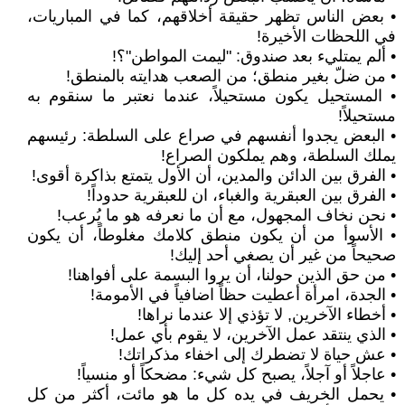
• بعض الناس تظهر حقيقة أخلاقهم، كما في المباريات،
في اللحظات الأخيرة!
• ألم يمتليء بعد صندوق: "ليمت المواطن"؟!
• من ضلّ بغير منطق؛ من الصعب هدايته بالمنطق!
• المستحيل يكون مستحيلاً، عندما نعتبر ما سنقوم به
مستحيلاً!
• البعض يجدوا أنفسهم في صراع على السلطة: رئيسهم
يملك السلطة، وهم يملكون الصراع!
• الفرق بين الدائن والمدين، أن الأول يتمتع بذاكرة أقوى!
• الفرق بين العبقرية والغباء، ان للعبقرية حدوداً!
• نحن نخاف المجهول، مع أن ما نعرفه هو ما يُرعب!
• الأسوأ من أن يكون منطق كلامك مغلوطاً، أن يكون
صحيحاً من غير أن يصغي أحد إليك!
• من حق الذين حولنا، أن يروا البسمة على أفواهنا!
• الجدة، امرأة أعطيت حظاً اضافياً في الأمومة!
• أخطاء الآخرين, لا تؤذي إلا عندما نراها!
• الذي ينتقد عمل الآخرين، لا يقوم بأي عمل!
• عش حياة لا تضطرك إلى اخفاء مذكراتك!
• عاجلاً أو آجلاً، يصبح كل شيء: مضحكاً أو منسياً!
• يحمل الخريف في يده كل ما هو مائت، أكثر من كل