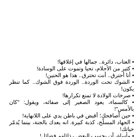
• العتاب، دائرة.. جمالها في إغلاقها!
• كثير من الأحلام، تحيا وتموت على الوسادة!
• أنا أحترق.. أنت تحترق.. هذا هو الحنين!
• الشوك تحت الوردة.. الوردة فوق الشوك.. كما تنظر
يكون!
• صرخات الولادة لا تمنع تكرارها!
• كالسماء، يعود الصغير إلى صفائه، ويقول: "كان
بالأمس"!
• حين أصافحك؛ أقبض في باطن يدي على اللانهاية!
• الجهاد المسلّح، كذبة كبيرة. انه يعدك بالجنة، بينما يُدمّر
حياتك!
• مأساة، أن يحسب البعض رذائلهم فضائل!