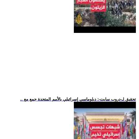
.. تحقيق لـ-دروب سايت-: دبلوماسي إسرائيلي بالأمم المتحدة جمع مع