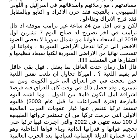
مساندتهم ، مع زملائهم واصدقائهم في اسرائيل و اللوبي
الصهيوني ، بالنتيجة فقد حزن الاكراد و اكتأبو وبالمقابل
فقد فرح الاتراك وتفاءلو .
لكن و في اقل من 24 ساعة غير ترامب موقفه اذ قال
ترامب في اخر تصريح له صباح اليوم 7 تشرين اول
2019 ان انسحاب قواتنا من شمال سوريا لا يعطي الضوء
الاخضر الى تركيا لتدخل الاراضي السورية ، وقواتنا لن
تنسحب نهائيا من الاراضي السورية لكنها سيعاد تنظيمها و
انتشارها في المنطقة !!!!!.
قال اهل زمان حدث العاقل بما يعقل . فهل بقي عاقل
لم يفهم اللعبة ؟ . اميركا تحاول ان تلعب نفس اللعبة
حين نجحت في جر العراق الى غزو الكويت ومن ثم
تدميره , وقد حصل ذلك في وقت كان للعراق فيه فرصة
اشراقة امل ليكون قامة بين الدول . وما اشبه اليوم
بالبارحة (فترة الصراعات ما قبل عام 2003) فاليوم
تستعد تركيا لتنفض عنها غبار عقوبات الحرب العالمية
الاولى التي حرمت تركيا من ان تستثمر ثرواتها الطبيعية
لـ 100 سنة تنتهي في 2022 والتي اجبرت فيها تركيا على
تحجيم قواتها و قدراتها الذاتية وبناء قواها الداخلية وهو
ارث خسارة الدولة العثمانية لسيادتها بعد الحرب العالمية