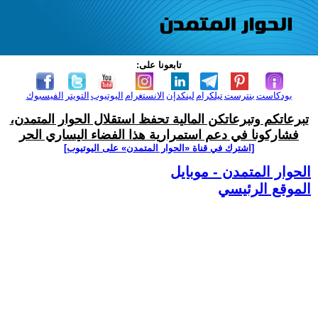
تابعونا على:
بودكاست
بنترست
تيلكرام
لينكدإن
الانستغرام
اليوتيوب
التويتر
الفيسبوك
تبرعاتكم وتبرعاتكن المالية تحفظ استقلال الحوار المتمدن،
فشاركونا في دعم استمرارية هذا الفضاء اليساري الحر
[اشترك في قناة ‫«الحوار المتمدن» على اليوتيوب]
الحوار المتمدن - موبايل
الموقع الرئيسي