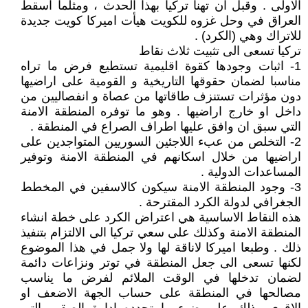
الاولى . وقبل ان تهنأ تركيا بهذا الحدث ، ومثلما اسقط
العراق في وحل غزوه للكويت هيأت اميركا كويت جديدة
للاتراك وهي (الكرد) .
تركيا تسعى الى تثبيت ثلاث نقاط
1- اثبات وجودها كقوة اقليمية تستطيع فرض ما تراه
مناسبا لضمان حقوقها التاريخية و القومية على اراضيها
دون مؤثرات تستنزف طاقاتها من عصاة و انفصاليين من
داخل او خارج اراضيها . وهو ما توفره المنطقة الامنة
التي سبق ان وافق عليها اطراف الصراع في المنطقة .
2- التخلص من عبء اللاجئين السوريين المتواجدين على
اراضيها من خلال اسكانهم في المنطقة الامنة وتوفير
المساعدات الدولية .
3- وجود المنطقة الامنة سيكون كالاسفين في المخطط
الجغرافي لدولة الكرد المقترحة .
هذه النقاط الاساسية هي اعتراض الكرد على خطة انشاء
المنطقة الامنة وكذلك على سعي تركيا الى الالتزام بتنفيذ
ذلك . وطبعا اميركا لاناقة لها ولا جمل في هذا الموضوع
لكنها تسعى الى جعل المنطقة في توتر ونزاعات دائمة
لضمان تدخلها في الوقت الملائم لفرض ما يناسب
مصالحها في المنطقة على حساب الجهة الاضعف او