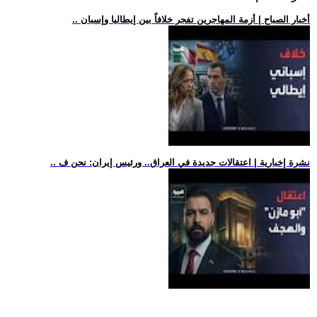
.. أخبار الصباح | أزمة المهاجرين تفجر خلافاً بين إيطاليا وإسبان
.. نشرة إخبارية | اعتقالات جديدة في العراق.. ورئيس إيران: نحن ف