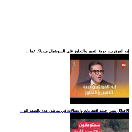
.. إيه الفرق بين حرية التعبير والتجاوز على السوشيال ميديا؟. عما
.. الاحتلال يشن حملة اقتحامات واعتقالات في مناطق عدة بالضفة الغ