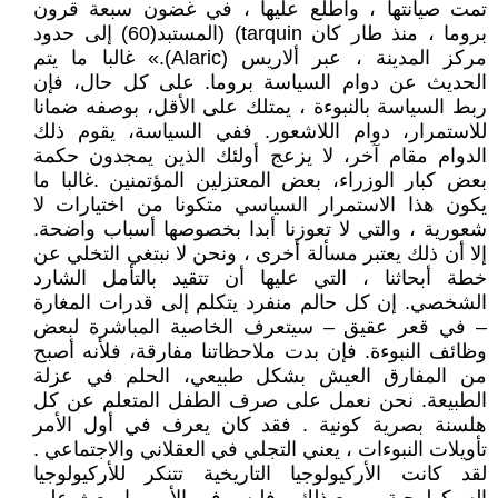
تمت صيانتها ، واطلع عليها ، في غضون سبعة قرون
بروما ، منذ طار كان tarquin) (المستبد(60) إلى حدود
مركز المدينة ، عبر ألاريس (Alaric).» غالبا ما يتم
الحديث عن دوام السياسة بروما. على كل حال، فإن
ربط السياسة بالنبوءة ، يمتلك على الأقل، بوصفه ضمانا
للاستمرار، دوام اللاشعور. ففي السياسة، يقوم ذلك
الدوام مقام آخر، لا يزعج أولئك الذين يمجدون حكمة
بعض كبار الوزراء، بعض المعتزلين المؤتمنين .غالبا ما
يكون هذا الاستمرار السياسي متكونا من اختيارات لا
شعورية ، والتي لا تعوزنا أبدا بخصوصها أسباب واضحة.
إلا أن ذلك يعتبر مسألة أخرى ، ونحن لا نبتغي التخلي عن
خطة أبحاثنا ، التي عليها أن تتقيد بالتأمل الشارد
الشخصي. إن كل حالم منفرد يتكلم إلى قدرات المغارة
– في قعر عقيق – سيتعرف الخاصية المباشرة لبعض
وظائف النبوءة. فإن بدت ملاحظاتنا مفارقة، فلأنه أصبح
من المفارق العيش بشكل طبيعي، الحلم في عزلة
الطبيعة. نحن نعمل على صرف الطفل المتعلم عن كل
هلسنة بصرية كونية . فقد كان يعرف في أول الأمر
تأويلات النبوءات ، يعني التجلي في العقلاني والاجتماعي .
لقد كانت الأركيولوجيا التاريخية تتنكر للأركيولوجيا