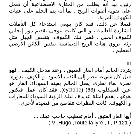
رنين. بيد أنه يطلب من المغارة الاصطناعية أن تعمل
على تقوية أصوات الريح ، بما أنه يتم الحلم على عتبات
الكهوف المرنة.
فضلا عن ذلك، فقد كان ينبغي استدعاء كل التأملات
الشاردة العالمة ، و التي كانت تتوخى تقديم دور إيجابي
لكهوف الجبل . فعبر تلك الكهوف، يتنفس الجبل مثل
رئة. تروي هبات الريح الديماسية تنفس الكائن الأرضي
العظيم .
III
يتردد الحالم أمام الغار العميق ، وعند مدخل الكهف . فهو
قبل كل شيء، ينظر إلى الثقب الأسود. و الكهف، بدوره،
نظرة لقاء نظرة، يصل الحالم بعينه السوداء. الغار هو
عين السيكلوب (63) (cyclope). فقد كان عمل فيكتور
هوغو ، يقدم أمثلة عديدة ، لتلك الرؤية السوداء للمغارات
و الكهوف. كانت النظرات تتقاطع من قصيدة لأخرى:
أيها الغار العتيق ، أمام تقطيب حاجب عينك ...
( V .Hugo ,Toute la lyre , I , P 121 )