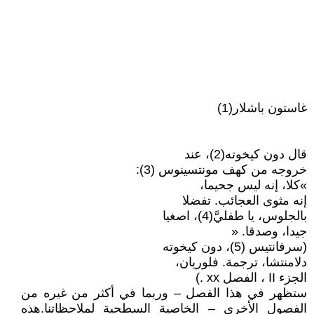
غاستون باشلار(1)
قال دون كيخوته(2)، عند
خروجه من كهف مونتسينوس (3):
»كلا، إنه ليس جحيما،
إنه مثوى العجائب. تفضلا
بالجلوس، يا طفليَّ(4)، اصغيا
جيدا، وصدقا. «
(سرفانتيس (5)، دون كيخوته
دلامنتشا، ترجمة. فلوريان،
الجزء II ، الفصل xx .)
ستظهر في هذا الفصل – وربما في أكثر من غيره من
الفصول الأخرى – الخاصية السطحية لملاحظاتنا.هذه