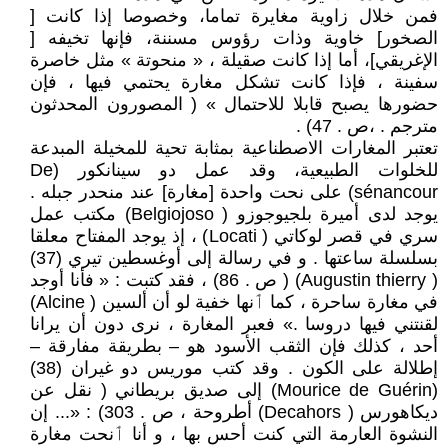
فمن خلال زاوية مغايرة تماما، وخصوصا إذا كانت [
الصخور] خاوية وذات رؤوس مسننة، فإنها تخيفه [
الإغريقي]، أما إذا كانت صقيلة ، « منحوتة » مثل خاصرة
سفينة ، فإذا كانت تشكل مغارة يحتمي فيها ، فإن
حضورها يصبح قابلا للاحتمال » ( المصورون المحدثون
مترجم . ،ص . 47) .
تعتبر المغارات الاصطناعية بمثابة تحية للمخيلة المبدعة
للخلوات الطبيعية، وقد عمل دو سينانكور (De
sénancour) على نحت واحدة [مغارة] عند منحدر جبله .
يوجد لدى أميرة بلجيوجوزو ( Belgiojoso) مكتب عمل
سري في قصر لوكاتي ( Locati) ، إذ يوجد المفتاح معلقا
بسلسلة ساعتها . و في رسالة إلى أوغسطين تيري (37)
( Augustin thierry) ( ص . 86) ، فقد كتبت : « فأنا أوجد
في مغارة ساحرة ، كما ٲنها خفية لو أن ألسين ( Alcine)
لقنتني فيها دروسا .» فعبر المغارة ، نرى دون أن يرانا
أحد ، كذلك فإن الثقب الأسود هو – بطريقة مفارقة –
إطلالة على الكون . وقد كتب موريس دو غيران (38)
(Mourice de Guérin) إلى صديق بريطاني ( نقل عن
ديكاهورس ( Decahors) أطروحة ، ص . 303) : «... إن
النشوة العارمة التي كنت أحس بها ، و أنا ٲنحت مغارة