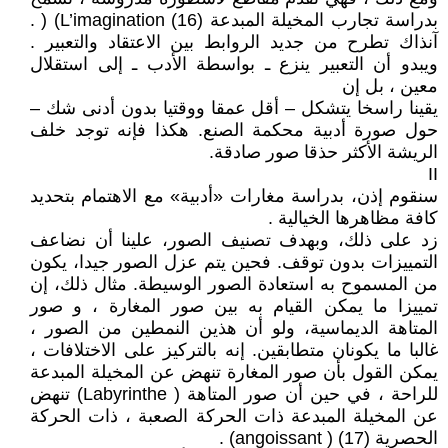
بدراسة تجارب المخيلة المبدعة (16) L’imagination) ( .
آنذاك تطرح من جديد الروابط بين الاعتقاد والتعبير .
ويبدو أن التعبير ينزع ـ بواسطة الأدب ـ إلى استقلال
معين ، بل إن
يقينا راسخا يتشكل – أقل عمقا ووقتيا بدون أدنى شك –
حول صورة أدبية محكمة الصنع. هكذا فإنه توجد خلف
الريشة الأكثر حذقا صور صادقة.
II
سنقوم إذن، بدراسة مغارات «أدبية» مع الاهتمام بتحديد
كافة مظاهرها الخيالية .
زد على ذلك، وبهدف تصنيف الصور، علينا أن نضاعف
التمييزات بدون توقف. فحين يتم عزل الصور جيدا، يكون
من المسموح به استعادة الصور الوسيطة. مثال ذلك، إن
تمييزا ما يمكن القيام به بين صور المغارة ، و صور
المتاهة الديماسية، ولو أن هذين النمطين من الصور ،
غالبا ما يكونان متطابقين. إنه بالتركيز على الاختلافات ،
يمكن القول بأن صور المغارة تنهض عن المخيلة المبدعة
للراحة ، في حين أن صور المتاهة ( Labyrinthe) تنهض
عن المخيلة المبدعة ذات الحركة الصعبة ، ذات الحركة
الحصرية (17) ( angoissant) .