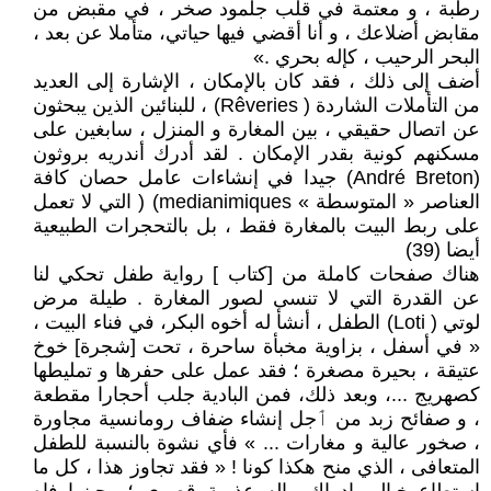
رطبة ، و معتمة في قلب جلمود صخر ، في مقبض من
مقابض أضلاعك ، و أنا أقضي فيها حياتي، متأملا عن بعد ،
البحر الرحيب ، كإله بحري .»
أضف إلى ذلك ، فقد كان بالإمكان ، الإشارة إلى العديد
من التأملات الشاردة ( Rêveries) ، للبنائين الذين يبحثون
عن اتصال حقيقي ، بين المغارة و المنزل ، سابغين على
مسكنهم كونية بقدر الإمكان . لقد أدرك أندريه بروثون
(André Breton) جيدا في إنشاءات عامل حصان كافة
العناصر « المتوسطة » medianimiques) ( التي لا تعمل
على ربط البيت بالمغارة فقط ، بل بالتحجرات الطبيعية
أيضا (39)
هناك صفحات كاملة من [كتاب ] رواية طفل تحكي لنا
عن القدرة التي لا تنسى لصور المغارة . طيلة مرض
لوتي ( Loti) الطفل ، أنشأ له أخوه البكر، في فناء البيت ،
« في أسفل ، بزاوية مخبأة ساحرة ، تحت [شجرة] خوخ
عتيقة ، بحيرة مصغرة ؛ فقد عمل على حفرها و تمليطها
كصهريج ...، وبعد ذلك، فمن البادية جلب أحجارا مقطعة
، و صفائح زبد من ٲجل إنشاء ضفاف رومانسية مجاورة
، صخور عالية و مغارات ... » فأي نشوة بالنسبة للطفل
المتعافى ، الذي منح هكذا كونا ! « فقد تجاوز هذا ، كل ما