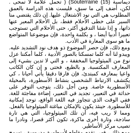
ديماسية (15) Souterraine) ( تحمل علامة لا تمحى .
لكن، أضف إلى ما سبق، فليست هذه الدراسة بالعمق
المطلوب هي التي نود الاشتغال عليها. إن ذلك يقتضي منا
السير على خطى الأحلام فقط، بل الأحلام المعبر عنها
ذاتها، و إذا شئنا التدقيق أكثر، حتى الأحلام التي تستوجب
تعبيرا أدبيا أيضا ، و بكلمة واحدة، فإن موضوعنا المتواضع
ما هو سوى المغارة في الأدب.
ومع ذلك، فإن حصر الموضوع ذو هدف نود التشديد عليه.
ويبدو لنا أنه كلما تمسكنا بالصور الأدبية ، كلما أمكننا عزل
نوع من الميثولوجيا المخففة ، و التي لا تدين بشيء إلى
المعارف المكتسبة. و بالطبع، فحتى و إن كان الكاتب
واعيا بمعارفه كمبتدئ، فإن فارقا دقيقا يأتي أحيانا ، كي
يكتشف الارتباط الشخصي بنشاط الأسطورة، بالمخيلة
الأسطورية خاصة. ومن أجل ذلك، يتوجب التوفر على
حداثة في التعبير، تجديد في التعبير، إضاءة مفاجئة للغة.
ففي الوقت الذي تتجاوز فيه اللغة الواقع، توجد إمكانية
للأسطورة. حينئذ يكون بالإمكان مباغتة الميثولوجيا بالفعل.
ومما لا ريب فيه، أن تلك الميثولوجيا، التي هي تارة
ساذجة، وتارة أخرى ماكرة، تكون أكثر قصرا، ونادرا ما
تصيب مركز الأساطير.
ومع ذلك ، فهي تقدم مقاطع لأسطورة مدروسة ، تسمح