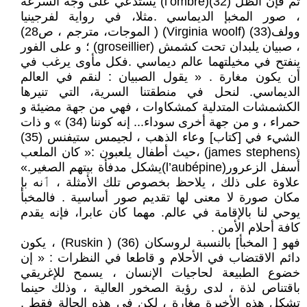
ثم فإن الظل (32)(l’ombre) يستدعي على وجه السرعة
، صور المخبإ الديماسي .مثلا، في رواية لفرجينيا
وولف(33) (Virginia woolf) ( الموجات، مترجم ، ص28)
، صبيان يلبدان تحت كشمش (groseillier) ؛ و على الفور
ينفتح في مخيلتهما عالم ديماسي .فكل مأوى يرغب في
أن يكون مغارة . « يقول الصبيان : لنقم في العالم
الديماسي. لنحل في منطقتنا السرية، التي تنيرها
الكشمشات المتدلية كمشكاوات ، فهي من جهة مضيئة و
حمراء ، و من جهة أخرى سوداء... إنه كوننا (34) » و ذات
الشيء في [كتاب] وعاء الذهب ، لجيمس ستيفنس (35)
(james stephens) ،حيث أطفال يلعبون :« كان الملعب
أسفل الزعرور(l’aubépine)يشكل مدفأة بيتهم الصغير.»
علاوة على ذلك ، يلاحظ بخصوص تلك الأمثلة ، ٲنه بإ
مكان صورة لا معنى لها تقديم صور أساسية . فالمخبأ
يوحي لنا بالإقامة في عالم. مهما كان عابرا، فإنه يقدم
كافة أحلام الأمن .
فهو [ المخبأ] بالنسبة لروسكان (36) ( Ruskin) ، يكون
دائم الاقتضاب في الأحلام و قاطعا في النظرات : « إن
خضوع الطبيعة لحاجيات الإنسان ، يسمح للإغريقي
باقتناص لذة ، لدى رؤية الصخور العالية ، وذلك حينما
تشكل هذه الأخيرة مغارة ، لكن في هذه الحالة فقط .