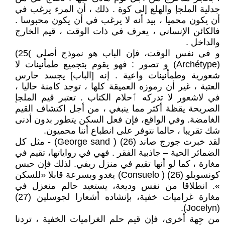
جدلية الملجإ والهلع إلى كوة . ذلك ، أن المرء يرغب في
أن يكون محميا ، بيد أنه لا يرغب في أن يكون محبوسا .
فالكائن الإنساني ، يعرف في ذات الوقت ، قيم الخارج
والداخل .
و في نفس الوقت، فإن الباب هو نموذج أصلي )25)
(Archétype) و تصور : فهو يقوم بتجميع طمأنينات لا
شعورية وطمأنينات واعية . إنه [الباب] يجسد حارس
العتبة ، غير أن رموزه العميقة كلها ، توجد كامنة حاليا ،
في لاشعور لا تدركه ٲحلام الكتاب . تعتبر قيم الملجإ
الصريحة يقظة أكثر مما ينبغي ، من أجل اكتشاف القيم
الغامضة. وفي الواقع، فإن فعل السكن يتطور بدون أدنى
شك تقريبا ، حالما نتوفر على انطباع أننا محميون.
لقد خبرت جورج صاند (26) ( George sand) - مثل كل
الضمائر الحية – جاذبية الفقر . فهي في رواياتها، تقيم في
مغارة ، كما لو أنها تقيم في منزل ريفي. لذلك فإن حبس
كونسويلو (26) ( Consuelo) يغدو وبسرعة قابلا «للسكن
». انطلاقا من نفس وديعة، يستعيد حالم منعزل في
مغارة غراميات خفية، بإنشاده أشعارا لجوسلين (27)
(Jocelyn).
من جهة أخرى، فإن قيم حلم الغراميات الخفية ، تردنا