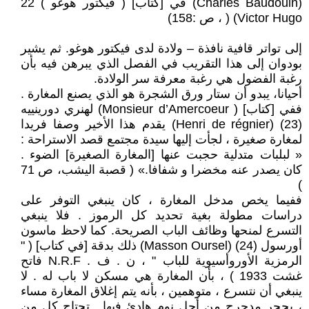
(Charles Baudouin) في [كتاب] ( فيكتور هوغو ) 22
Victor Hugo) ( ، ص :158)
إلى تواتر قافية نافذة – ولادة لدى فيكتور هوغو. ثم يشير
بودوان إلى هذا التقريب في الفصل الذي يبرهن فيه بأن
رغبة الفضول هي رغبة معرفة سر الولادة.
أحيانا، يبدو أن ستار ورق الشجرة هو الذي يصنع المغارة .
ففي [كتاب] ( Monsieur d’Amercoeur) لهنري دورينييه
(23) (Henri de régnier) يقدم هذا الأخير وصفا فريدا
لمغارة صغيرة ، لجأت إليها سيدة مجتمع قصد الاستراحة :
« لبلبات متدلية حجبت عنها [المغارة الصغيرة] الضوء .
كان يصدر عنه مخضرا و شفافا.» ( قصبة اليشب، ص 71
)
ففيما يخص مدخل المغارة ، كان ينبغي التوفر على
دراسات مطولة بغية تحديد كل الرموز . فلا ينبغي
التسرع لمنحها وظائف الباب الصريحة. كما لاحظ ماسون
أورسول (24) (Masson Oursel) ذلك بدقة [في كتاب] ( "
الرمزية الأوروأسيوية للباب " ، ن . ف . N.R.F فاتح
غشت 1933 ) ، بأن المغارة هي مسكن لا باب له . لا
ينبغي أن نتسرع ، متوهمين ، بأنه يتم إغلاق المغارة مساء
، بحجر مدحرج من أجل نوم هادئ فيها . تحتاج كل من