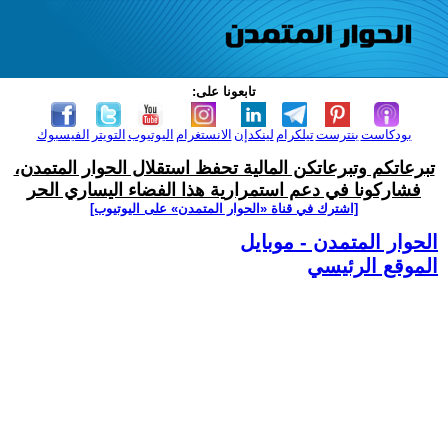
تابعونا على:
بودكاست
بنترست
تيلكرام
لينكدإن
الانستغرام
اليوتيوب
التويتر
الفيسبوك
تبرعاتكم وتبرعاتكن المالية تحفظ استقلال الحوار المتمدن،
فشاركونا في دعم استمرارية هذا الفضاء اليساري الحر
[اشترك في قناة ‫«الحوار المتمدن» على اليوتيوب]
الحوار المتمدن - موبايل
الموقع الرئيسي