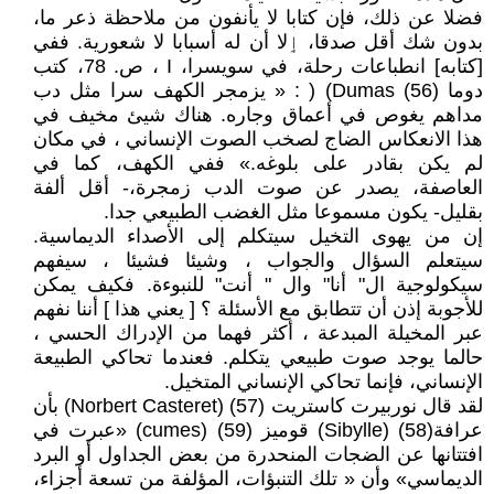
فضلا عن ذلك، فإن كتابا لا يأنفون من ملاحظة ذعر ما،
بدون شك أقل صدقا، ٳلا أن له أسبابا لا شعورية. ففي
[كتابه] انطباعات رحلة، في سويسرا، I ، ص. 78، كتب
دوما (56) Dumas) ( : « يزمجر الكهف سرا مثل دب
مداهم يغوص في أعماق وجاره. هناك شيئ مخيف في
هذا الانعكاس الضاج لصخب الصوت الإنساني ، في مكان
لم يكن بقادر على بلوغه.» ففي الكهف، كما في
العاصفة، يصدر عن صوت الدب زمجرة،- أقل ألفة
بقليل- يكون مسموعا مثل الغضب الطبيعي جدا.
إن من يهوى التخيل سيتكلم إلى الأصداء الديماسية.
سيتعلم السؤال والجواب ، وشيئا فشيئا ، سيفهم
سيكولوجية ال" أنا" وال " أنت" للنبوءة. فكيف يمكن
للأجوبة إذن أن تتطابق مع الأسئلة ؟ [ يعني هذا ] أننا نفهم
عبر المخيلة المبدعة ، أكثر فهما من الإدراك الحسي ،
حالما يوجد صوت طبيعي يتكلم. فعندما تحاكي الطبيعة
الإنساني، فإنما تحاكي الإنساني المتخيل.
لقد قال نوربيرت كاستريت (57) (Norbert Casteret) بأن
عرافة(58) (Sibylle) قوميز (59) (cumes) «عبرت في
افتتانها عن الضجات المنحدرة من بعض الجداول أو البرد
الديماسي» وأن « تلك التنبؤات، المؤلفة من تسعة أجزاء،