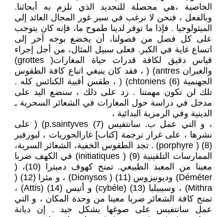
الخاصية ،هي محصلة للتحديد الذي نلزم به أبحاثنا.
وبالفعل ، فنحن لا نرغب في سبر غور المجال العائد إلى
الميثولوجيا . فإذا ما توفر لدينا طموح ما، فإنه كان يتوجب
على كل فصل من فصولنا، أن يخضع بوجه آخر إلى
اتساع غاية في الكبر. فعلى سبيل المثال، من أجل إجراء
قياس دقيق لكافة قدرات حياة المغارات( grottes)
والغيران antres) ( ، فقد كان ينبغي اتباع كافة الطقوس
الجهنمية (6) chtoniens) ( ، طقس أقبية الكنائس كله .
تلك لن تكون مهمتنا . زد على ذلك ، سنضع اليد على
مدخل في دراسة حول المغارات في الشعائر السحرية ـ
الدينية وفي الرمزية البدائية ،
، و التي عمل ب. سانتفيس (7) p.saintyves) ( على
نشرها ، على غرار ترجمة [كتاب] غارالحوريات ، لبورفير
(8) ( porphyre) . تجد الطقوس الخفية، الشعائر السرية،
الممارسات التلقينية (9) ( initiatiques) في الكهف ضربا
معينا من المعبد الطبيعي. تمنح كهوف دميترا (10)، (
Déméter) وديونيزوس (11) ( Dionysos) ، و مثرا (12) (
Mithra) ، وسيبيليا (13) (cybéle) و أتيس (14) (Attis) ،
تمنح كافة الشعائر ضربا معينا من وحدة المكان ، و التي
عمل سانتفيس على صوغها بشكل جيد . إن ديانة