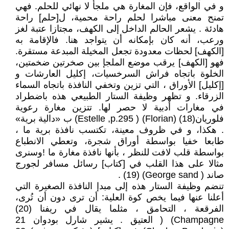
و في الواقع، فإن المغارة هي ملجأ لا نهائي للحلم. فهي
تمنح معنى مباشرا لحلم راحة محمية، ل[حلم] راحة
هادئة . يشعر الحالم الداخل إلى الكهف، مجتازا عتبة لغز
ورعب، أنه كان بإمكانه أن يتواجد هنا. فالإقامة به
[الكهف] لحظات معدودة تجعل المخيلة المبدعة مستقرة.
فهو [الكهف] يرقب موضع الملجإ بين صخرتين ضخمتين،
الخلوة باتجاه فراش السرخسيات، إكليل العارشات و
[إكليل] الأوراق ، التي تزين وتخفي النافذة باتجاه السماء
الزرقاء. و تظهر وظيفة الستار الطبيعي هذه باضطراد
في مغارات أدبية لا حصر لها. تتزين مغارة رعوية
فلوريان(18) (Florian) ( Estelle ,p.295) ب «دالية برية»
. هكذا، و في ظروف معينة، تكتسب نافذة برية ما ،
طابعا خفيا بواسطة أوراق شجرة، وتعطي الانطباع
بواسطة قلب لافت للنظر ، بأنها نافذة مغارة ما !وسنرى
مثالا على هذا القلب في [كتاب] رسائل مسافر لجورج
صاند ( George sand) (19) .
تنضم وظيفة الستار هذه إلى مبدإ النافذة الصغيرة التي
أعلنا عنها فيما يخص كوة العلية: أن ترى دون أن تُرى،
الفرقعة ، التحامق ، مثلما يقال في ريفنا (20)
Champagne) ( العتيق . يشير شارل بودوان 21