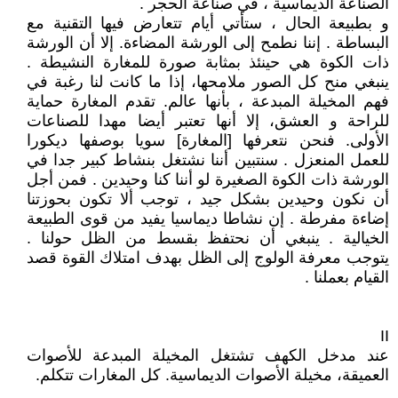
الصناعة الديماسية ، في صناعة الحجر .
و بطبيعة الحال ، ستأتي أيام تتعارض فيها التقنية مع
البساطة . إننا نطمح إلى الورشة المضاءة. إلا أن الورشة
ذات الكوة هي حينئذ بمثابة صورة للمغارة النشيطة .
ينبغي منح كل الصور ملامحها، إذا ما كانت لنا رغبة في
فهم المخيلة المبدعة ، بأنها عالم. تقدم المغارة حماية
للراحة و العشق، إلا أنها تعتبر أيضا مهدا للصناعات
الأولى. فنحن نتعرفها [المغارة] سويا بوصفها ديكورا
للعمل المنعزل . سنتبين أننا نشتغل بنشاط كبير جدا في
الورشة ذات الكوة الصغيرة لو أننا كنا وحيدين . فمن أجل
أن نكون وحيدين بشكل جيد ، توجب ألا تكون بحوزتنا
إضاءة مفرطة . إن نشاطا ديماسيا يفيد من قوى الطبيعة
الخيالية . ينبغي أن نحتفظ بقسط من الظل حولنا .
يتوجب معرفة الولوج إلى الظل بهدف امتلاك القوة قصد
القيام بعملنا .
II
عند مدخل الكهف تشتغل المخيلة المبدعة للأصوات
العميقة، مخيلة الأصوات الديماسية. كل المغارات تتكلم.