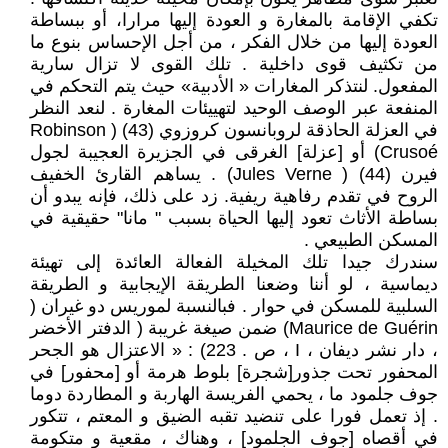
تكفي الإقامة بالمغارة و العودة إليها مرارا، أو ببساطة
العودة إليها من خلال الفكر ، من أجل الإحساس بنوع ما
من تكثيف قوى داخلية . تلك القوى لا تزال سارية
المفعول. لنتذكر المغارات « الأدبية» حيث يتم التحكم في
المنفعة عبر الوصف الوحيد لتهييئات المغارة . لنعد النظر
في العزلة الحاذقة لروبانسون كروزوي (43) ( Robinson
Crusoé) أو [عزلة] الغرقى في الجزيرة العجيبة لجول
فيرن (44) ( Jules Verne) . يساهم القارئ الخفيف
الروح في تقدم رفاهية ريفية. زد على ذلك، فإنه يبدو أن
بساطة الأثاث تعود إليها الحياة بسبب " مانا" حقيقية في
المسكن الطبيعي .
سندرك جيدا تلك المخيلة الفعالة العائدة إلى تهيئة
ديماسية ، لو أننا وضعنا الطريقة الإيجابية و الطريقة
السلبية للمسكن في حوار . فبالنسبة لموريس دو غيران (
Maurice de Guérin) ضمن صيغة غريبة ( الدفتر الأخضر
، دار نشر ديفان ، I ، ص . 223) : « الاعتزال هو الجحر
المحفور تحت جذور[شجرة] بلوط هرمة أو [محفور] في
جوف جلمود ما ، يحمي الفريسة الهاربة و المطاردة دوما
. إذ تعمل فورا على تنضيد تقبه الضيق و المعتم ، تتكور
في أقصاه [جوف الجلمود] ، وهناك ، مقعية و متكومة