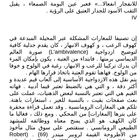
للانفجار انفعالا...» فعبر عين البومة الصمعاء ، يقبل
الثقب الأسود للجدار العتيق على الرؤية .
IV
إن تصنيفا للمغارات المشكلة عبر المخيلة المبدعة في
كهوف الرعب ، و كهوف الانبهار ، كان يقدم جدلية كافية
لتوضيح ازدواجية (L’ambivalence) صورة العالم
الديماسي برمتها . فابتداء من العتبة ، يكون بإمكان المرء
أن يدرك تركيبا للرعب و الانبهار، رغبة في الولوج و خوفا
من الولوج. فهاهنا تقوم العتبة باتخاذ قرارها الهام .
يتم نقل هذه الازدواجية الأساسية إلى ألعاب قيم عديدة و
أكثر دقة ، و التي هي بالضبط تعتبر قيما أدبية . فهاته
القيم هي التي تعتبر بالنسبة لبعض الذهنيات، عملت على
بعث صفحات بقيت ، بالنسبة للغير ، استعارات باهتة.
تلكم هي المغارات الرومانسية . وقد تعمل قراءة محقرة
على بترها [المغارات] من المحكي . ومع ذلك ، فغالبا ما
كان الكهف هو الذي يمنح معناه ووظائفه للمشهد
الطبيعي الرومانسي . سنقتصر على سوق مثال مأخوذ
من الأطروحة القيمة لروبير ميندر (69) . (Robert