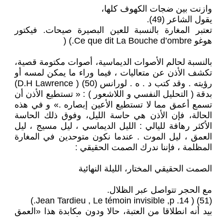
وازنت بين ضجات الكهوف كلها،
يقول الشاعر (49).
تعتبر المغارة بالنسبة للعين البصيرة صيحات. فيكتور
هوغو Ce que dit La Bouche d’ombre.) (
بالنسبة لحالم الأصوات الديماسية، أصوات مكتومة قصية،
تكشف الأذن عن متعاليات ، فيما وراء ما يمكن لمسه أو
رؤيته . وقد كتب د . ه . لورانس (50) ( D.H Lawrence)
بدقة ( التحليل النفسي و اللاشعور ) : « تستطيع الأذن أن
تسمع أعمق مما لا تستطيع الأعين إبصاره .» و في هذه
الحالة، فإن الأذن هي حاسة الليل، وفوق ذلك الحاسة
الأكثر رهافة لليالي : الليل الديماسي ، ليل مسيج ، ليل
العمق ، ليل الموت . عندما نكون متوحدين في المغارة
المظلمة ، فإننا ندرك الصمت الحقيقي :
الصمت الحقيقي المختار، الليلة النهائية
مع الحجر تتواصل عبر الظلال.
(51) ( Jean Tardieu , Le témoin invisible ,p .14.)
بيد أنه انطلاقا من العتبة، حالا ودون مكابدة هذا «العمق