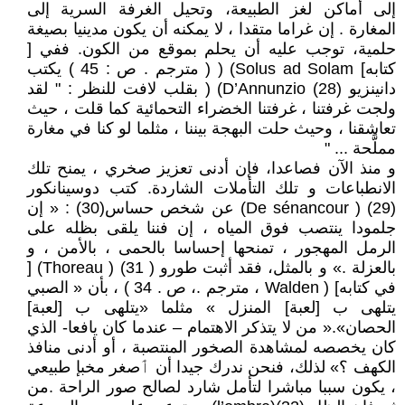
إلى أماكن لغز الطبيعة، وتحيل الغرفة السرية إلى
المغارة . إن غراما متقدا ، لا يمكنه أن يكون مدينيا بصيغة
حلمية، توجب عليه أن يحلم بموقع من الكون. ففي [
كتابه] Solus ad Solam) ( ( مترجم . ص : 45 ) يكتب
دانينزيو (28) D’Annunzio) ( بقلب لافت للنظر : " لقد
ولجت غرفتنا ، غرفتنا الخضراء التحمائية كما قلت ، حيث
تعاشقنا ، وحيث حلت البهجة بيننا ، مثلما لو كنا في مغارة
مملَّحة ... "
و منذ الآن فصاعدا، فإن أدنى تعزيز صخري ، يمنح تلك
الانطباعات و تلك التأملات الشاردة. كتب دوسينانكور
(29) ( De sénancour) عن شخص حساس(30) : « إن
جلمودا ينتصب فوق المياه ، إن فننا يلقى بظله على
الرمل المهجور ، تمنحها إحساسا بالحمى ، بالأمن ، و
بالعزلة .» و بالمثل، فقد أثبت طورو ( 31) ( Thoreau) [
في كتابه] ( Walden ، مترجم .، ص . 34 ) ، بأن « الصبي
يتلهى ب [لعبة] المنزل » مثلما «يتلهى ب [لعبة]
الحصان».« من لا يتذكر الاهتمام – عندما كان يافعا- الذي
كان يخصصه لمشاهدة الصخور المنتصبة ، أو أدنى منافذ
الكهف ؟» لذلك، فنحن ندرك جيدا أن ٲصغر مخبإ طبيعي
، يكون سببا مباشرا لتأمل شارد لصالح صور الراحة .من