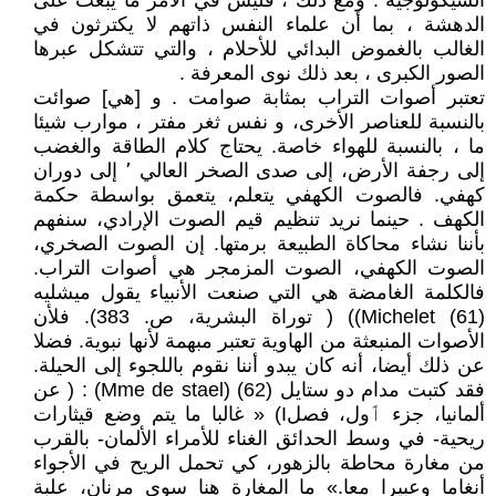
السيكولوجية . ومع ذلك ، فليس في الأمر ما يبعث على
الدهشة ، بما أن علماء النفس ذاتهم لا يكترثون في
الغالب بالغموض البدائي للأحلام ، والتي تتشكل عبرها
الصور الكبرى ، بعد ذلك نوى المعرفة .
تعتبر أصوات التراب بمثابة صوامت . و [هي] صوائت
بالنسبة للعناصر الأخرى، و نفس ثغر مفتر ، موارب شيئا
ما ، بالنسبة للهواء خاصة. يحتاج كلام الطاقة والغضب
إلى رجفة الأرض، إلى صدى الصخر العالي ٬ إلى دوران
كهفي. فالصوت الكهفي يتعلم، يتعمق بواسطة حكمة
الكهف . حينما نريد تنظيم قيم الصوت الإرادي، سنفهم
بأننا نشاء محاكاة الطبيعة برمتها. إن الصوت الصخري،
الصوت الكهفي، الصوت المزمجر هي أصوات التراب.
فالكلمة الغامضة هي التي صنعت الأنبياء يقول ميشليه
(61) Michelet)) ( توراة البشرية، ص. 383). فلأن
الأصوات المنبعثة من الهاوية تعتبر مبهمة لأنها نبوية. فضلا
عن ذلك أيضا، أنه كان يبدو أننا نقوم باللجوء إلى الحيلة.
فقد كتبت مدام دو ستايل (62) (Mme de stael) : ( عن
ألمانيا، جزء ٲول، فصلI) « غالبا ما يتم وضع قيثارات
ريحية- في وسط الحدائق الغناء للأمراء الألمان- بالقرب
من مغارة محاطة بالزهور، كي تحمل الريح في الأجواء
أنغاما وعبيرا معا.» ما المغارة هنا سوى مرنان، علبة