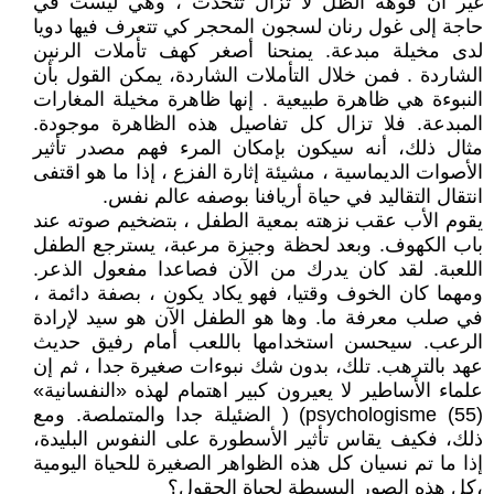
غير أن فوهة الظل لا تزال تتحدث ، وهي ليست في
حاجة إلى غول رنان لسجون المحجر كي تتعرف فيها دويا
لدى مخيلة مبدعة. يمنحنا أصغر كهف تأملات الرنين
الشاردة . فمن خلال التأملات الشاردة، يمكن القول بأن
النبوءة هي ظاهرة طبيعية . إنها ظاهرة مخيلة المغارات
المبدعة. فلا تزال كل تفاصيل هذه الظاهرة موجودة.
مثال ذلك، أنه سيكون بإمكان المرء فهم مصدر تأثير
الأصوات الديماسية ، مشيئة إثارة الفزع ، إذا ما هو اقتفى
انتقال التقاليد في حياة أريافنا بوصفه عالم نفس.
يقوم الأب عقب نزهته بمعية الطفل ، بتضخيم صوته عند
باب الكهوف. وبعد لحظة وجيزة مرعبة، يسترجع الطفل
اللعبة. لقد كان يدرك من الآن فصاعدا مفعول الذعر.
ومهما كان الخوف وقتيا، فهو يكاد يكون ، بصفة دائمة ،
في صلب معرفة ما. وها هو الطفل الآن هو سيد لإرادة
الرعب. سيحسن استخدامها باللعب أمام رفيق حديث
عهد بالترهب. تلك، بدون شك نبوءات صغيرة جدا ، ثم إن
علماء الأساطير لا يعيرون كبير اهتمام لهذه «النفسانية»
(55) psychologisme) ( الضئيلة جدا والمتملصة. ومع
ذلك، فكيف يقاس تأثير الأسطورة على النفوس البليدة،
إذا ما تم نسيان كل هذه الظواهر الصغيرة للحياة اليومية
،كل هذه الصور البسيطة لحياة الحقول؟