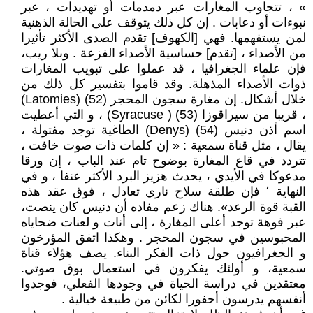
» ، تتجاوب المغارات عبر دمدمات أو تهديدات ، عبر
نبوءات أو دعابات . إن كل ذلك يتوقف على الحالة الذهنية
لمن يستفهمها. فهي [الكهوف] تقدم الصدى الأكثر تأثيرا
من الأصداء ، [تقدم] حساسية الأصداء الفزعة . وبلا ريب،
فإن علماء الجغرافيا ، قد عملوا على تبويب المغارات
ذوات الأصداء المذهلة. وقد قاموا بتفسير كل ذلك من
خلال أشكال. إن مغارة سجون المحجر (52) (Latomies)
، قريبا من سيراقوزا (53) ( Syracuse) ، و التي أعطيت
اسم أذن دنيس (54) (Denys) الطاغية توجد مفتولة ،
يقال ، مثل قناة سمعية : « إن كلمات ذات صوت خافت ،
تتردد في قاع المغارة بوضوح تام عند الباب ، إن ورقا
مدعوكا في الأيدي ، يحدث هزيز البرد الأكثر عنفا ، و في
النهاية ٬ فإن طلقة سلاح ناري تعادل ، فوق عقد هذه
القبة قوة الرعد». هناك زعم مفاده أن دنيس كان ينصت،
عبر فوهة توجد أعلى المغارة ، إلى أنات و لعنات ضحاياه
المحبوسين في سجون المحجر . وهكذا اتفق المؤرخون
و الجغرافيون حول ذات الفكر البناء. يصف هؤلاء قناة
سمعية، و أولئك يفكرون في استعمال بوق صوتي.
معتقدين في دراسة الحياة في وجودها الفعلي، فوجدوا
أنفسهم يدرسون أحفورا لكائن من طبيعة خيالية .