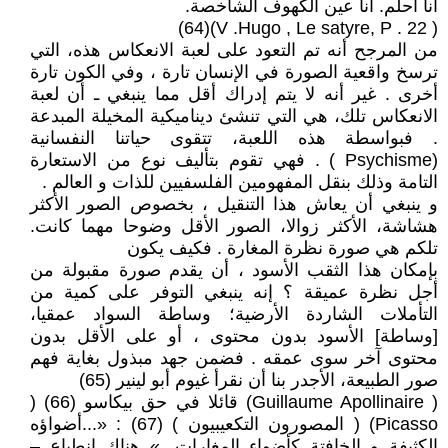
أنا أحلم. أنا عين الكهوف الشاخصة.
( V .Hugo , Le satyre, P . 22)(64)
من المرجح أنه تم التعود على لعبة الانعكاس هذه، التي
ترسخ واقعية الصورة في الإنسان تارة ، وفي الكون تارة
أخرى . غير أنه لا يتم إدراك أقل مما ينبغي ـ أن لعبة
الانعكاس تلك، هي التي تنشئ ديناميكية المخيلة المبدعة
. فبواسطة هذه اللعبة، تتقوى حياتنا النفسانية
(Psychisme ) . فهي تقوم بتأليف نوع من الاستعارة
التامة وذلك بنقل المفهومين الفلسفيين للذات و العالم .
و ينبغي أن يعاش هذا التنقيل ، بخصوص الصور الأكثر
هشاشة، الأكثر زوالا، الصور الأقل وضوحا مهما كانت.
تلكم هي صورة نظرة المغارة . فكيف يكون
بإمكان هذا الثقب الأسود ، أن يقدم صورة مقبولة من
أجل نظرة عميقة ؟ إنه ينبغي التوفر على كمية من
التأملات الشاردة الأرضية؛ وساطة السواد عمقيا،
[وساطة] الأسود بدون محتوى ، أو على الأقل بدون
محتوى آخر سوى عمقه . فضمن جهد مبذول بغاية فهم
صور الطبيعة، الأجدر بنا أن نقرأ غيوم أبو لينير (65)
( Guillaume Apollinaire) قائلا في حق بيكاسو (66) (
Picasso) ( المصورون التكعيبيون ) (67) : «...أضواؤه
الكثيفة و الخافتة كأضواء المغارات .» هناك انطباع –