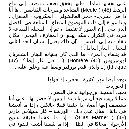
على نفسها تماما ، قلبها يخفق بعنف ، تنصت إلى نباح
الرهط (45) ( Meute) المتباعد وصرخات القناصين . ها أنا
ذا في جحري.» جحر المالنخولي ، المكروب ، المعتزل .
ولنا عودة إلى ذات الموضوع المتعلق بالمتاهة في الفصل
الذي يلي . إن الصور لا تنفصل ، ثم إن المخيلة المبدعة لا
تتردد في التكرار . هكذا يبدو أن المغارة ، الجحر ، مكان
ننقاد فيه إلى العيش . [إن ذلك يعني] نسيان الحد الثاني
للجدل : الغار العامل ! .
قد يتساءل المرء ، ما الذي كان يعنيانه البيتان الشعريان
لهوميروس (46) Homére) ( - في غار إيطاكا (47)
Ithaque) ( ـ والذي قدم بورفير وصفا عنه وعلق عليه :
توجد أيضا مهن كثيرة للحجر ، إذ حولها
[الحوريات
تحيك أنسجة أورجوانية تذهل البصر .
مما لا ريب فيه أن مزايا ذينك البيتين لا حصر لها . على أننا
سنضيف إليها أيضا، إذا حلمنا قليلا حائكين ، إذا ما أنعشنا
في ذاتنا ، مثال على ذلك ، الورشة – غار لسيلاس مارنر
(48) ( Silas Marner) ، إذا ما عشنا حقيقة نسيج
الأرجوان محاكا في الظل ، إذا ما شغلنا أشعة الضوء في