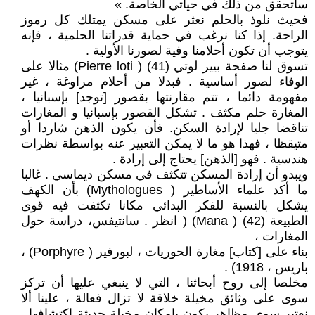
سأتحقق من ذلك في حياتي الخاصة. »
فحيث نلوذ بالحلم نعثر على مسكن يمتلك كل رموز
الراحة. إذا كنا نرغب في حماية قدراتنا الحلمية ، فإنه
يتوجب أن تكون أحلامنا وفية لصورنا الأولية .
تسوق لنا صفحة بيير لوتي (41) ( Pierre loti) مثالا على
الوفاء لصور أساسية . فبدلا من أحلام مراوغة ، غير
مفهومة دائما ، تتم مقارنتها بقصور [توجد] بإسبانيا ،
المغارة حلم مكثف . تشكل القصور بإسبانيا و المغارات
تناقضا جليا لإرادة السكن. فأن يكون الذهن شاردا أو
متيقظا ، فهذا هو ما لا يمكن التعبير عنه بواسطة نظرات
هندسية . فهو [الذهن] يحتاج إلى إرادة .
ويبدو أن إرادة المسكن تتكثف في مسكن ديماسي . غالبا
ما أكد علماء الأساطير ( Mythologues) بأن الكهف
يشكل بالنسبة للفكر البدائي مكانا تكثفت فيه قوى
الطبيعة (42) ( Mana) ( انظر . سانتيفس، دراسة حول
المغارات ،
بناء على [كتاب] مغارة الحوريات ، لبورفير ( Porphyre) ،
باريس ، 1918) .
مخلصا إلى روح أبحاثنا ، التي لا ينبغي عليها أن تركز
سوى على وثائق مخيلة خلاقة لا تزال فعالة ، علينا ألا
نعتبر سوى مظاهر يكون بإمكان مخيلة حديثة اكتشافها .