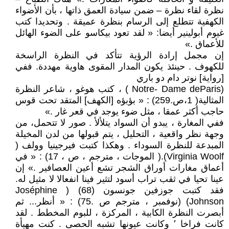
نظرة لقاء نظرة – ضمن سيادة العمق ذاتها ، بأن الأضواء
الكهفية تتطلع إلى الرسام بنظرة عميقة . وتحديدا كتب
غيوم أبولينير أيضا: « لقد تعود بيكاسو على الضوء الهائل
للأعماق .»
إن مجمل إرادة الرؤية تتأكد في النظرة الراسخة
للكهوف . حينئذ يكون المدار المقوى هاوية مهددة. ففي
[رواية] نوتر دام دو باري
(Notre- Dame deParis ) ، كتب هوغو ، شاعر النظرة
المثالية( 1،ص.259) : « بؤبؤه [الكهف] المتقد تحت قوس
حاجب أكثر عمقا ، مثل ضوء يوجد في قعر غار .»
ففي المغارة ، يبدو أن السواد يتلألأ . صور لا تتحمل، من
وجهة نظر واقعية ، التحليل ، يتم قبولها من لدن المخيلة
المبدعة للنظرة السوداء . وهكذا كتبت فيرجينيا وولف (
Virginia Woolf).( الموجات ، مترجم ، ص ، 17) : « في
أعماق مغارات أوراق الشجر تشع أعين العصافير .» إن
عينا تحيا في ثقب تراب أسود لتثير فينا انفعالا لا مثيل له.
فقد كتبت جوزفين جونسون (68) ( Joséphine
Johnson) (نوفمبر ، مترجم ص .75) : « أنظر... ثم
أبصرت النظرة الكابية ، المركزة ، للبوم المخطط . لقد
كانت فراخا ٬ وكانت عيونها تشبه الحصى . كنت مهيأة