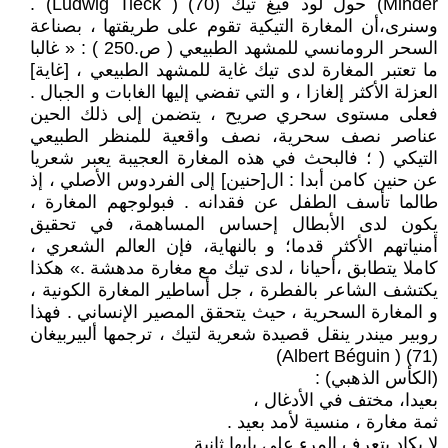
Minder) حول لود فيغ تيك (70) ( Ludwig Tieck) .
وسنرى،أن المغارة التيكية تقوم على طريقتها ، بصناعة
السحر الرومانسي للمشهد الطبيعي ( ص.250 ) : « غالبا
ما تعتبر المغارة لدى تيك غاية للمشهد الطبيعي ، [غاية]
العزلة الأكثر إلغازا ، و التي تفضي إليها الغابات و الجبال .
فعلى مستوى سحري صريح ، يتضمن إلى ذلك الحين
عناصر نصف سحرية، نصف واقعية للمنظر الطبيعي
التيكي ( ؛ فالبحث في هذه المغارة العجيبة يعبر شعريا
عن حنين كامن أبدا : ال[حنين] إلى الفردوس الأصلي ، إذ
طالما تأسف الطفل عن فقدانه . فبولوجهم المغارة ،
يكون لدى الأبطال إحساس المساهمة، في تحقيق
أمنياتهم الأكثر قدما؛ و بالنهاية، فإن العالم الشعري ،
كاملا يتطابق ،أحيانا ، لدى تيك مع مغارة مدهشة .» هكذا
يكتشف الشاعر بالفطرة ، جل أساطير المغارة الكونية ،
و المغارة السحرية ، حيث يتحقق المصير الإنساني . فهذا
روبير ميندر ينقل قصيدة شعرية لتيك ، ترجمها ألبيربيغان
(71) ( Albert Béguin)
(الكأس الذهبي) :
بعيدا، مختف في الأدغال ،
ثمة مغارة ، منسية لأمد بعيد .
لا يكاد يتعرف المرء على بابها ثانية