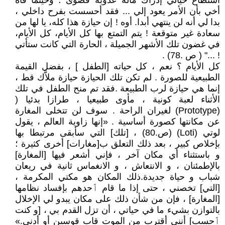
استطاع خيالي إدراك ماله عذوبة قصوى ؛ وحينما فاه
أخي بأن الأمر يعود إلي ... فقد أحسست بفرح داخلي ،
بدا لي أنه لن ينتهي أبدا. أوه ! إن حيازة هذا كله، يا لها من
سعادة غير متوقعة ! يتم التمتع بها كل الأيام، كل الأيام،
في غضون تلك الأشهر الجميلة ، الحارة التي كانت ستأتي
! ..." ( ص .78) .
كل الأيام ؟ نعم ، كل حياته [الطفل ] ، بفضل القيمة
الطبيعية للصورة . لم تكن تلك الحيازة حيازة ملاَّك قط ،
إنما هي حيازة لرب الطبيعة .فقد تم منح الطفل في تلك
الأثناء لعبة كونية ، مأوى طبيعيا ، طرازا بدئيا (
(Prototype) لغيران الراحة . سوف لن تتخلى المغارة
عن مكانتها كصورة أساسية . «إنها زاوية العالم ، يقول
لوتي (Loti) (ص.80) ، [تلك] التي سأبقى مرتبطا بها
بإخلاص كبير ، بعد ذلك التعلق ب[مغارات] أخرى كثيرة ؛
و باستثناء أي مكان آخر ، فإني أشعر فيها [المغارة]
باﻹطمئنان ، و الانتعاش ، و الانغماس ثانية في ريعان
شباب و حياة جديدة.ذلك المكان هو مكتي المكرمة ،
[التي] تخصني ، حتى إذا ما قام ٲحدهم بإفساد نظامها
[المغارة] ، فإن من شأن ذلك على مكان يبدو لي الإخلال
بالتوازن بشيء ما في حياتي ، أن تزل القدم بي ، [و كنت
ٲحسب] أنني أقترب من الموت قاب قوسين أو أدنى.»