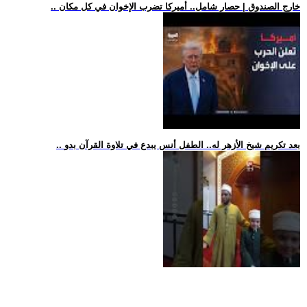
.. خارج الصندوق | حصار شامل.. أميركا تضرب الإخوان في كل مكان
.. بعد تكريم شيخ الأزهر له.. الطفل أنس يبدع في تلاوة القرآن بدو