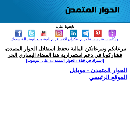
تابعونا على:
بودكاست
بنترست
تيلكرام
لينكدإن
الانستغرام
اليوتيوب
التويتر
الفيسبوك
تبرعاتكم وتبرعاتكن المالية تحفظ استقلال الحوار المتمدن،
فشاركونا في دعم استمرارية هذا الفضاء اليساري الحر
[اشترك في قناة ‫«الحوار المتمدن» على اليوتيوب]
الحوار المتمدن - موبايل
الموقع الرئيسي