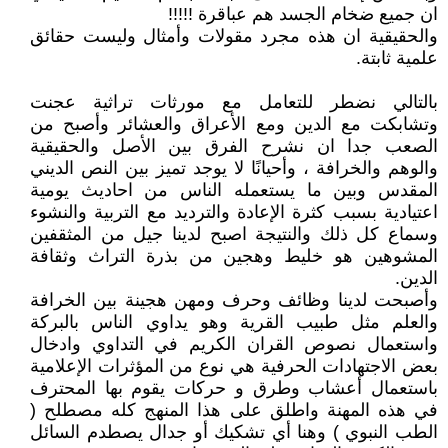
ان جميع ضخام الجسد هم عباقرة !!!!!
والحقيقية ان هذه مجرد مقولات وأمثال وليست حقائق
علمية ثابتة.
بالتالي نضطر للتعامل مع مورثات تراثية عجنت
وتشابكت مع الدين ومع الأعراق والعشائر وأصبح من
الصعب جدا ان نشرح الفرق بين الأصل والحقيقية
والوهم والخرافة ، وأحيانًا لا يوجد تميز بين النص الديني
المقدس وبين ما يستعمله الناس من احاديث يومية
اعتيادية بسبب كثرة الإعادة والترديد مع التربية والنشوء
وسماع كل ذلك والنتيجة اصبح لدينا جيل من المثقفين
المشوهين هو خليط وهجين من بذرة التراث وثقافة
الدين.
وأصبحت لدينا وظائف وحرف ومهن هجينة بين الخرافة
والعلم مثل طبيب القرية وهو يداوي الناس بالبركة
واستعمال نصوص القران الكريم في التداوي وادخال
بعض الاجتهادات الحرفية هي نوع من المؤثرات الإعلامية
باستعمال أعشاب وطرق و حركات يقوم بها المحترف
في هذه المهنة واطلق على هذا المنهج كله مصطلح (
الطب النبوي ) وهنا أي تشكيك أو جدال يصطدم السائل