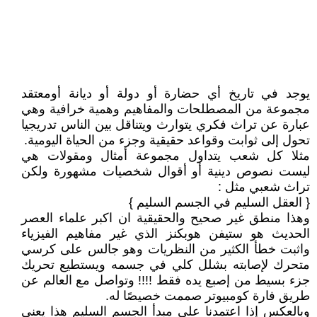
يوجد في تاريخ أي حضارة أو دولة أو ديانة أومعتقد
مجموعة من المصطلحات والمفاهيم وهمية خرافية وهي
عبارة عن تراث فكري يتوارث ويتناقل بين الناس تدريجيا
تحول إلى ثوابت وقواعد حقيقية وجزء من الحياة اليومية.
مثلا كل شعب يتداول مجموعة أمثال ومقولات هي
ليست نصوص دينية أو أقوال شخصيات مشهورة ولكن
تراث شعبي مثل :
{ العقل السليم في الجسم السليم }
وهذا منطق غير صحيح والحقيقية ان اكبر علماء العصر
الحديث هو ستيفن هوبكنز الذي غير مفاهيم الفيزياء
واثبت خطأ الكثير من النظريات وهو جالس على كرسي
متحرك لإصابته بشلل كلي في جسمه ويستطيع تحريك
جزء بسيط من إصبع يده فقط !!!! وتواصل مع العالم عن
طريق فارة كومبيوتر صممت خصيصًا له.
وبالعكس إذا اعتمدنا على مبدأ الجسم السليم هذا يعني