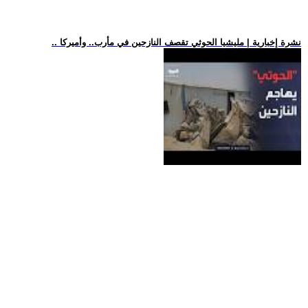
.. نشرة إخبارية | مليشيا الحوثي تقصف النازحين في مأرب.. وأميركا