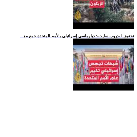
.. تحقيق لـ-دروب سايت-: دبلوماسي إسرائيلي بالأمم المتحدة جمع مع