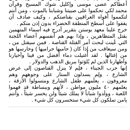
أعطاكم عصى موسى وإكليل شوك المسيح وقرآن
محمد لكي تحكموا على صبيتنا وشبابنا بالموت ، ومن أنتم
لتكمموا أفواه العراقيين بقناصتكم ، وكيف صادف أن
يقفوا على أسطح المنطقة الخضراء بدون إذن منكم .
خرج علينا معهد بوستن بتقرير أدرج فيه أسماء المتهمين
بقتل المتظاهرين ، وإذا بهم هم أنفسهم أعضاء اللجنة
التي عُينت لبحث أمر القتلة القناصة . فمن سيقتل من ،
ومن سيعاقب من إذا كان ( حاميها حراميها ) وحارسها هو
من إغتالها . لقد أُغتيلت دماء أفضل من فينا وأخيارنا
وأطهارنا الذين لم يُلوَثوا ببريق الذهب والدولار .
إنها حرب الجبناء ، فلِم لا ينزل القناصون إلى عرض
الشارع ، ولِم يسدلون الستار على وجوههم وهم
معروفون ، يعلَمهم طفل الشارع ومتسولوا الأزقة ،
يعلمهم ٤٠ مليون مواطن ، لأنهم وببساطة قد فهموا
اللعبة ، وولَدوا شباباً لا يملك شيئاً ولن يخسر شيئاً ، وأنتم
يامن تملكون كل شيء ستخسرون كل شيء .