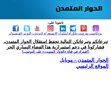
تابعونا على:
بودكاست
بنترست
تيلكرام
لينكدإن
الانستغرام
اليوتيوب
التويتر
الفيسبوك
تبرعاتكم وتبرعاتكن المالية تحفظ استقلال الحوار المتمدن،
فشاركونا في دعم استمرارية هذا الفضاء اليساري الحر
[اشترك في قناة ‫«الحوار المتمدن» على اليوتيوب]
الحوار المتمدن - موبايل
الموقع الرئيسي