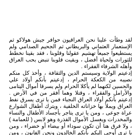
لقد وطأت علينا نحن العراقيون حوافر جيش هولاكو ثم
الإستعمار العثماني والبريطاني ثم الجحيم الصدامي ولم
يستطيعوا جميعاً تهشيم عقولنا وقلوبنا ، فقد بقينا نخطط
للثورات ولحياة أفضل ، وبقيت قلوبنا تنبض بحب العراق
وأهله الشرفاء الفقراء .
إدعيتم الولاية وسيستم الدين والثقافة ، وأخذ كل منكم
نصيبه من الكعكة الحرام ، إدعيتم بأنكم أولاد علي
والحسين لكنهما لم يأكلا الحرام ولم يسرقا أموال اليتامى
والأرامل والفقراء ، وقتلا وهما أفقر من في الأرض .
إدعيتم بأنكم أولاد العراق النجباء فمن يا ترى يسرق نفط
العراق ويملأ بها خزاناته الخلفية ، ويترك أطفال الشوارع
عراة جوعى ، ومن يا ترى يتاجر بأجساد الأطفال والنساء
والمخدرات ويغسل الأموال القذرة وهو لابس ( للعمامة )
، ولا فرق هنا أن تكون سوداء أو بيضاء أو خضراء ، ومن
يا ترى أوحى إليكم بأنكم الخالدون ونحن الفانون ، ومن