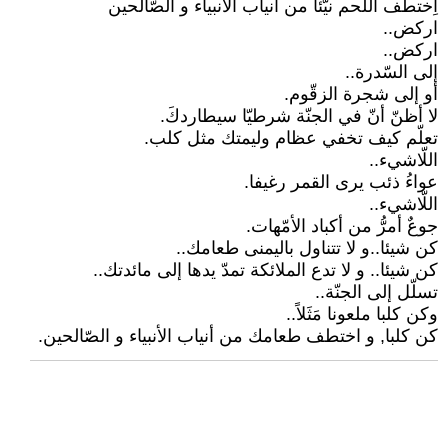
اِختطف اللّحم نيّئا من أنياب الأنبياء و الصّالحين
اركض..
اركض..
إلى السّدرة..
أو إلى شجرة الزقّوم.
لا أظنّ أنّ في الجنّة شرطيّا سيطاردكَ.
تعلّم كيف تخفي عظام وليمتك مثل كلب.
اللّاشيء..
عواءُ ذئب يرى القمر رغيفا.
اللّاشيء..
جوعٌ أمرُّ من أكباد الأمّهات.
كن شيئا..و لا تتناول باليمنى طعامك..
كن شيئا.. و لا تدع الملائكة تمدّ يدها إلى مائدتك..
تسلّل إلى الجنّة..
وكن كلبا ملعونا مَثَلاً..
كن كلبا, و اختطف طعامك من أنياب الأنبياء و الصّالحين.