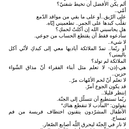
ألم يكن الأفضل أن تخيط شفتيّ؟
أمّي..
على الرّيق..أو على ما بقي من مواقد الدّمع
تقلّب كبدها على الجمر.. تطعميني إيّاه.
هل يحاسبني الله إن أكلتُ لحمكِ؟
سأدعوه فقط أن يقتطع الحساب من جوعي.
لا شيء..
أو ربّما.. تمدّ الملائكة أياديها معي إلى كبدكِ لأنّي آكل
باليمنى؟
الملائكة لم تولد؟
هي-إذن- لا تعلم مثل أبناء الفقراء أنّ مذاق الشّواء
حزين..
لا تعلم أنّ لحم الأمّهات مرّ..
قد يكون الجوع أمرّ.
اِنتظر قليلا..
ربّما تستطيع أن تتسلّل إلى الجنّة.
يقولون: ″المآدب لا تنقطع هناك″
الأطفال المشرّدون يتقنون اختطاف فريسة من فم
تمساح.
لا نار في الجنّة ليحرق اللّه أصابع الصّغار.