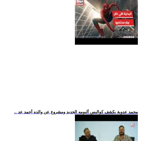
.. محمد عدوية يكشف كواليس ألبومه الجديد ومشروع عن والده أحمد عد