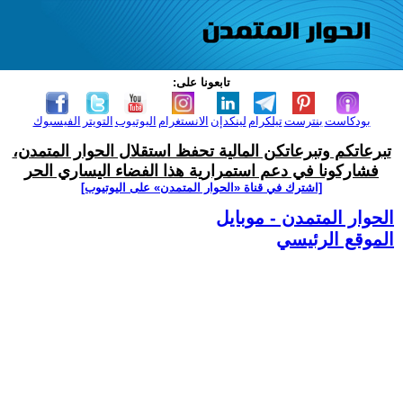
تابعونا على:
بودكاست
بنترست
تيلكرام
لينكدإن
الانستغرام
اليوتيوب
التويتر
الفيسبوك
تبرعاتكم وتبرعاتكن المالية تحفظ استقلال الحوار المتمدن،
فشاركونا في دعم استمرارية هذا الفضاء اليساري الحر
[اشترك في قناة ‫«الحوار المتمدن» على اليوتيوب]
الحوار المتمدن - موبايل
الموقع الرئيسي