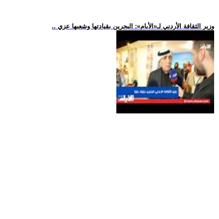
.. وزير الثقافة الأردني لـ«الأيام»: البحرين بقيادتها وشعبها عزي