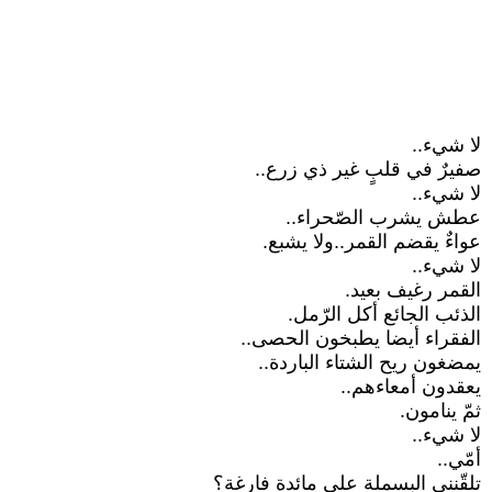
لا شيء..
صفيرٌ في قلبٍ غير ذي زرع..
لا شيء..
عطش يشرب الصّحراء..
عواءٌ يقضم القمر..ولا يشبع.
لا شيء..
القمر رغيف بعيد.
الذئب الجائع أكل الرّمل.
الفقراء أيضا يطبخون الحصى..
يمضغون ريح الشتاء الباردة..
يعقدون أمعاءهم..
ثمّ ينامون.
لا شيء..
أمّي..
تلقّنني البسملة على مائدة فارغة؟