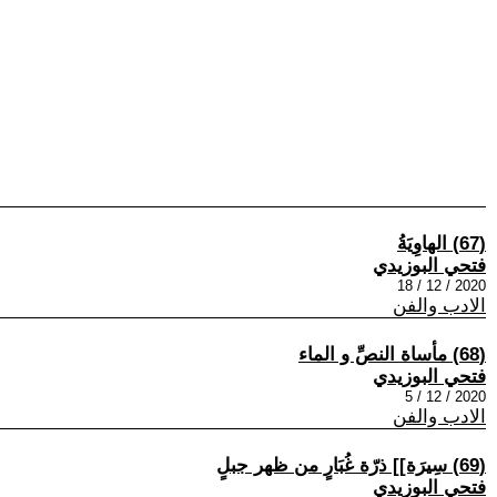
(67) الهاوِيَةُ
فتحي البوزيدي
2020 / 12 / 18
الادب والفن
(68) مأساة النصِّ و الماء
فتحي البوزيدي
2020 / 12 / 5
الادب والفن
(69) سِيرَة]] ذرّة غُبَارٍ من ظهر جبلٍ
فتحي البوزيدي