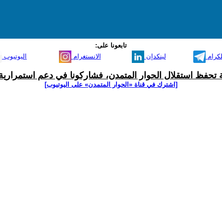
تابعونا على:
لكرام
لينكدإن
الانستغرام
اليوتيوب
ية تحفظ استقلال الحوار المتمدن، فشاركونا في دعم استمرارية 
[اشترك في قناة ‫«الحوار المتمدن» على اليوتيوب]