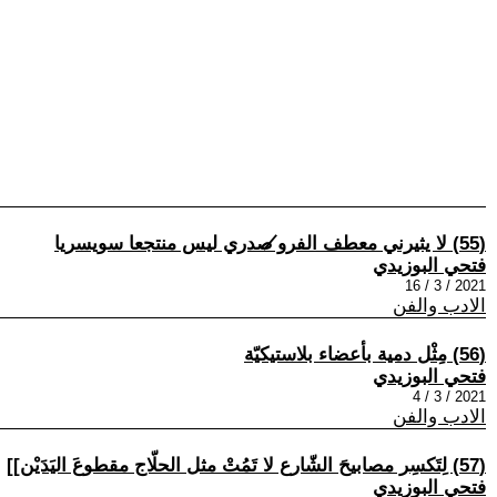
(55) لا يثيرني معطف الفرو̸ صدري ليس منتجعا سويسريا
فتحي البوزيدي
2021 / 3 / 16
الادب والفن
(56) مِثْل دمية بأعضاء بلاستيكيّة
فتحي البوزيدي
2021 / 3 / 4
الادب والفن
(57) لِتَكسِر مصابيحَ الشّارع لا تَمُتْ مثل الحلّاج مقطوعَ اليَدَيْن]]
فتحي البوزيدي