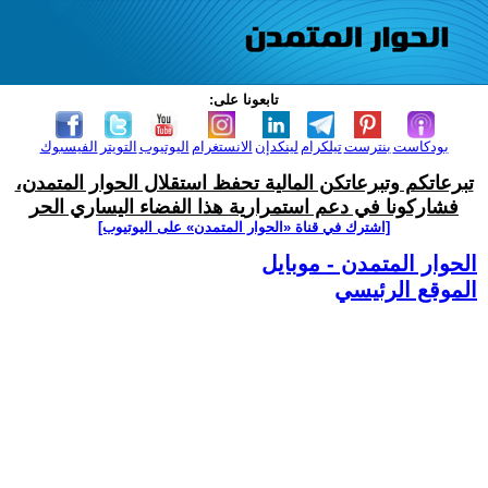
تابعونا على:
بودكاست
بنترست
تيلكرام
لينكدإن
الانستغرام
اليوتيوب
التويتر
الفيسبوك
تبرعاتكم وتبرعاتكن المالية تحفظ استقلال الحوار المتمدن،
فشاركونا في دعم استمرارية هذا الفضاء اليساري الحر
[اشترك في قناة ‫«الحوار المتمدن» على اليوتيوب]
الحوار المتمدن - موبايل
الموقع الرئيسي