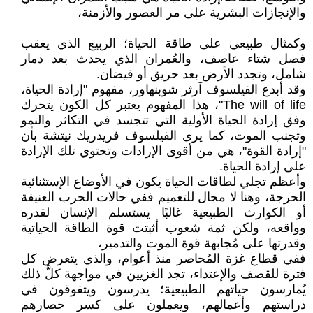
والإنجازات البشرية على مر العصور والأزمنة،
وكمثال طبيعي على طاقة الحياة؛ الربيع الذي يعقب
فصل شتاء عاصف، والعُمران الذي يحدث بعد دمار
شامل، وتجدد الأرض بعد حريق أو فيضان.
وقد أبدع الفيلسوف آرثر شوبنهاور، مفهوم "إرادة الحياة،
The will of life"، هذا المفهوم يعتبر كل الكون يتحرك
وفق إرادة الحياة الأولية التي تتجسد في التكاثر والنمو
وتجنب الموت، كما يرى الفيلسوف فريدريك نيتشة بأن
"إرادة القوة"، هي من أقوى الإرادات وتحتوي تلك الإرادة
على إرادة الحياة.
وأعظم تجلي لطاقات الحياة يكون في الأوضاع الإستثنائية
الحرجة، وهنا لا مجال للتعميم ففي حالات الحرب العنيفة
أو الكوارث الطبيعية غالبًا يستسلم الإنسان لقدره
وواقعه، ولكن ثمة شعوب أثبتت قوة الطاقة الحياتية
وقدرتها على مُجابهة قوة الموت والتدمير،
ففي قطاع غزة المُحاصر منذ أعوام، والذي يتعرض كل
فترة للقصف والإعتداء، تجد الغزيين في مواجهة كلَّ ذلك
يُمارسون حياتهم الطبيعية؛ يدرسون ويتفوقون في
دراستهم وأعمالهم، ويعملون على كسر حصارهم