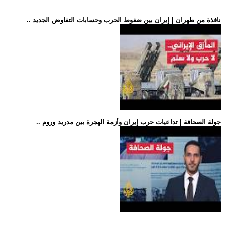
.. نافذة من طهران | إيران بين ضغوط الحرب وحسابات التفاوض الجديد
.. جولة الصحافة | تداعيات حرب إيران وأزمة الهجرة بين مدريد وروم