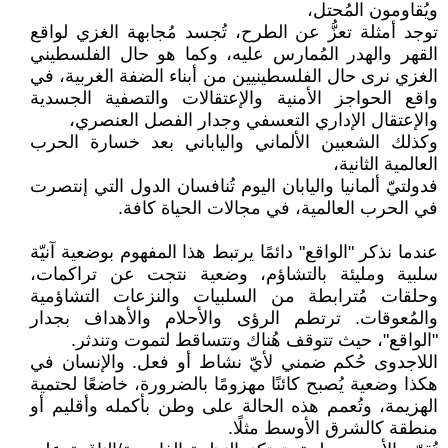
ويُقاومون المُحتل،
توجد أمثلة تعزُّ عن الطرح، تُجسد مُجابهة الغزي لواقع
القهر والهدر المُمارس عليه، وكما هو حال الفلسطيني
الغزي نرى حال الفلسطينيين من أبناء الضفة الغربية، في
واقع الحواجز الأمنية والإعتقالات والتصفية الجسدية
والإعتقال الإداري التعسفي وجدار الفصل العنصري،
وكذلك الشعبين الألماني والياباني بعد خسارة الحرب
العالمية الثانية،
فدولتيّ ألمانيا واليابان اليوم تُنافسان الدول التي إنتصرت
في الحرب العالمية، في مجالات الحياة كافة.
عندما نذكر "الواقع" دائمًا يرتبط هذا المفهوم بوضعية آنيّة
سلبية ومليئة بالتشاؤم، وضعية نتجت عن تراكمات،
وحلقات مُترابطة من السلبيات والنزعات التشاؤمية
والمُعوقات. ترتطم الرؤى والأحلام والأهداف بجدار
"الواقع"، حيث تتوقف هُناك وتتساقط لتموت وتندثر.
اللاجدوى حُكم ضمني لأيّ نشاط أو فعل. والإنسان في
هكذا وضعية يُصبح كائنًا مهزومًا بالضرورة، خاضعًا لحتمية
الهزيمة، وتُعمم هذه الحالة على وطن بأكمله وأقليم أو
منطقة كالشرق الأوسط مثلًا.