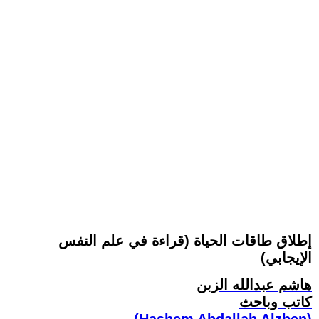
إطلاق طاقات الحياة (قراءة في علم النفس
الإيجابي)
هاشم عبدالله الزبن
كاتب وباحث
(Hashem Abdallah Alzben)