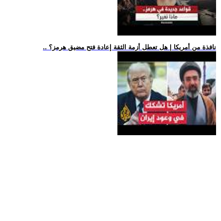
.. نافذة من أمريكا | هل تعطل أزمة الثقة إعادة فتح مضيق هرمز؟