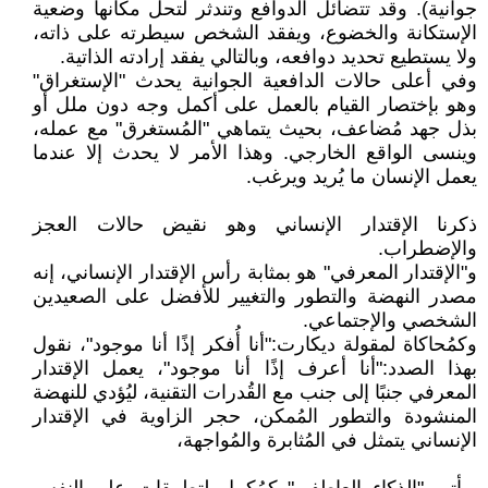
جوانية). وقد تتضائل الدوافع وتندثر لتحل مكانها وضعية
الإستكانة والخضوع، ويفقد الشخص سيطرته على ذاته،
ولا يستطيع تحديد دوافعه، وبالتالي يفقد إرادته الذاتية.
وفي أعلى حالات الدافعية الجوانية يحدث "الإستغراق"
وهو بإختصار القيام بالعمل على أكمل وجه دون ملل أو
بذل جهد مُضاعف، بحيث يتماهي "المُستغرق" مع عمله،
وينسى الواقع الخارجي. وهذا الأمر لا يحدث إلا عندما
يعمل الإنسان ما يُريد ويرغب.
ذكرنا الإقتدار الإنساني وهو نقيض حالات العجز
والإضطراب.
و"الإقتدار المعرفي" هو بمثابة رأس الإقتدار الإنساني، إنه
مصدر النهضة والتطور والتغيير للأفضل على الصعيدين
الشخصي والإجتماعي.
وكمُحاكاة لمقولة ديكارت:"أنا أُفكر إذًا أنا موجود"، نقول
بهذا الصدد:"أنا أعرف إذًا أنا موجود"، يعمل الإقتدار
المعرفي جنبًا إلى جنب مع القُدرات التقنية، ليُؤدي للنهضة
المنشودة والتطور المُمكن، حجر الزاوية في الإقتدار
الإنساني يتمثل في المُثابرة والمُواجهة،