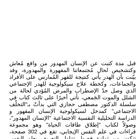
قبل مدة كتبت عن الإنسان المهدور من واقع مُعاش
وكتشخيص لحال مُجتمعاتنا المقهورة والمهدورة، وفد
بيّنت بأن الهدر يأتي كنتيجة للقهر المُمارس على الأفراد
والجماعات، وكخطة علاج سيكولوجية للهدر الإجتماعي
الذي وصل حدّ الإضطراب والمرض المُؤدي لحالة من
الشلل والموت الجَمعي، نأتي أخيرًا على ثالث كتاب في
سلسلة الدكتور مصطفى حجازي التي بدأتْ بـ"التخلّف
الاجتماعي" كمدخل لسيكولوجية الإنسان المقهور و
الدراسة التحليلية النفسية الاجتماعية "الإنسان المهدور"،
وصولاً لكتاب "إطلاق طاقات الحياة" وهو مجموعة
قراءات في علم النفس الإيجابي، تقع في 302 صفحة،
تتكون من ثمانية فصول تتناول التعريف بعلم النفس