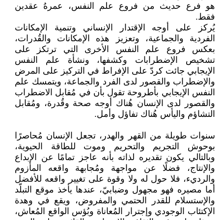
هو فرع حديث من فروع علم النفس، عمرهُ عقدين
فقط.
يُركز على أوجه الإقتدار الإنساني وتنمية الإمكانات
الفردية والجماعية، وتعزيز هذه الإمكانات والقُدرات،
بعكس فروع علم النفس الأخرى التي ترتكز على
تشخيص الإضطرابات وكشفها، ونشأة علم النفس
الإيجابي جائت كردّ على الإفراط في التركيز على المرض
والإضطراب والقصور لدى الفرد والجماعة، ويتمسك علم
النفس الإيجابي بأطروحة تقول بأن في مُقابل الاضطراب
والقصور لدى الإنسان هُناك أوجه صحة وقُدرة، ومُقابل
التشاؤم واليأس هُناك تفاؤل وأمل.
سنوات طويلة من القهر والهدر، تجعل الإنسان مُحاصرًا
بوحوش التجريم والتحريم وموت للطاقة الحيوية،
وبالتالي يكون تقديره لذاته بأنه عاجز تمامًا عن الإبداع
والإنتاج، فضلًا عن مواجهة ومُجابهة واقعه المأزوم
والرديء، فلا حول له ولا وقوة على تغيير واقعه للأفضل
أما مصيره فهو مجهول وضبابيّ، عندها يأخذ موقع التبلّد
والإستسلام للقدر الحتمي والمفروض، ويقع في وهدة
الإكتئاب الوجودي وإجترار المُعاناة وبُؤس الواقع المُعاش،