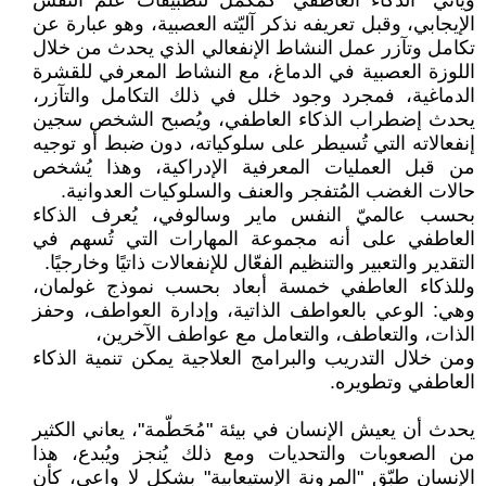
ويأتي "الذكاء العاطفي" كمُكمل لتطبيقات علم النفس
الإيجابي، وقبل تعريفه نذكر آليّته العصبية، وهو عبارة عن
تكامل وتآزر عمل النشاط الإنفعالي الذي يحدث من خلال
اللوزة العصبية في الدماغ، مع النشاط المعرفي للقشرة
الدماغية، فمجرد وجود خلل في ذلك التكامل والتآزر،
يحدث إضطراب الذكاء العاطفي، ويُصبح الشخص سجين
إنفعالاته التي تُسيطر على سلوكياته، دون ضبط أو توجيه
من قبل العمليات المعرفية الإدراكية، وهذا يُشخص
حالات الغضب المُتفجر والعنف والسلوكيات العدوانية.
بحسب عالميّ النفس ماير وسالوفي، يُعرف الذكاء
العاطفي على أنه مجموعة المهارات التي تُسهم في
التقدير والتعبير والتنظيم الفعّال للإنفعالات ذاتيًا وخارجيًا.
وللذكاء العاطفي خمسة أبعاد بحسب نموذج غولمان،
وهي: الوعي بالعواطف الذاتية، وإدارة العواطف، وحفز
الذات، والتعاطف، والتعامل مع عواطف الآخرين،
ومن خلال التدريب والبرامج العلاجية يمكن تنمية الذكاء
العاطفي وتطويره.
يحدث أن يعيش الإنسان في بيئة "مُحَطّمة"، يعاني الكثير
من الصعوبات والتحديات ومع ذلك يُنجز ويُبدع، هذا
الإنسان طبّق "المرونة الإستيعابية" بشكل لا واعي، كأن