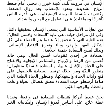
الإنسان في مرونته تلك، كنبتة خيزران تنحني أمام ضغط
الرياح الشديدة، وتعود للإنتصاب بعد زوال الضغط،
وكتعريف مُبسط للمرونة الإستيعابية، هي قُدرة الناس
(أفرادًا وجماعات) على التعامل مع المحن والشدائد.
من الغايات الأساسية التي يسعى الإنسان لتحقيقها دائمًا،
وفي كل مراحل حياته، هي غاية "السعادة وحُسن الحال"،
هذه الغاية التي لا تتحقق إلا عندما يتم القضاء على كل
أشكال القهر والهدر، وبناء وتعزيز الإقتدار الإنساني،
وبذلك تُصبح السعادة حتمية أخلاقية.
السعادة هي إحدى مُقومات حُسن الحال، وهي حالة
فُضلى من الرضا والإرتياح والمشاعر الإيجابية والإنفتاح
على الحياة والإقبال عليها، وللسعادة فلسفيًا منظوران؛
منظور اللذّة ومن خلاله ترتبط السعادة بالحصول على
مُتع ولذائذ الحياة وإستهلاكها، ومنظور الحياة الطيبة الذي
صاغهُ أرسطو، حيث السعادة تتعلق بفضائل الحياة والحُب
والعطاء والوجود القيّم.
نحنُ عندما أدركنا مُثبطات السعادة في واقعنا، ونفذنا
خطة علاج على أساس قُدرة الإنسان وإمكانياته الغير