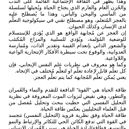
وهذا يظهر في الثقافة الإجتماعية القائمة على الندب
والحُزن العام والعارم الذي يجتاح الحياة ويُحيلها لسلسلة
من المآسي والمِحن واليأس، وهذا ما يُصطلح عليه
بالعجز المُتعلم، وهو مصطلح تقني في سيكولوجية التعلّم
لدى الإنسان وكذلك الحيوان.
إن العجز عن مُجابهة الواقع هو الذي يُؤدي للإستسلام
للوضعية المُؤلمة، ويُؤدي للسلبية والمزاج المُكتئب
والشعور الذاتي بإنعدام القيمة وتقدير الذات، ومُمارسة
العدوانية، والوقوع تحت سيطرة الأفكار الإنتحارية الواعية
واللاواعية.
وكما هو معروف في نظريات علم النفس الإيجابي، فإن
كل تعلّم قابل لإعادة تعلّم او لتعلّم مُختلف في الإتجاه.
يعني يُمكن تعلّم المُجابهة كما يتم تعلّم العجز.
طاقة الحياة هي "القوة" الدافعة للتقدم والنماء والعُمران
والتطور، وهي نقيض لنزوات الموت المعروفة في نظرية
التحليل النفسي التي حظيت ببحث وتحليل مُفصل من
قبل العلماء التحليليين بعكس طاقة الحياة.
طاقة الحياة وفق نظرية فرويد (التحليل النفسي) تتجسد
في القوة التي تدفع الكائن الحي للتكاثر والإرتباط والنمو
والتوسع، فطاقة/إرادة الحياة هي سبب العُمران الإنساني