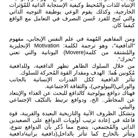
الإنتباه للذات والمُحيط وكيفية الإستجابة الذاتية للمُؤثرات
الخارجية، وكذلك يقوم الوعي بوظيفة التوجيه الذاتي
والتي تُتيح للفرد حُسن التصرف في التعامل مع الواقع
كيفما كان.
ومن المفاهيم المُهمة في علم النفس الإيجابي، مفهوم
"الدافعية"، وهو ترجمة لكلمة: Motivation الإنجليزية
والمُشتقة من كلمة(Movere) اليونانية والتي تعني
"تحرك".
من خلال السلوك الظاهر تظهر الدافعية، وللدافعية
مُكونين هُما: الهدف ومقدار القوة المُحركة للسلوك.
تتأثر الدافعية ككل القدرات الإنسانية بالجانب
والوراثي(البيولوجي)، والثقافة الاجتماعية.
فهناك دوافع بيولوجية كالدافع للبحث عن الغذاء والإبتعاد
عن المخاطر.. الخ، ودوافع ترتبط بالتكيّف الإجتماعي
والبيئي.
وتشكل الظروف الآنية والتاريخية البعيدة والقريبة، قوة
فاعلة في إعادة ترتيب أولويات الدوافع على الصعيدين
الذاتي والمُجتمعي، يتضح مما ذُكر بأن الدوافع تتنوع،
وتتأثر بالخارج كما تتأثر بالداخل(دافعية برانية/دافعية