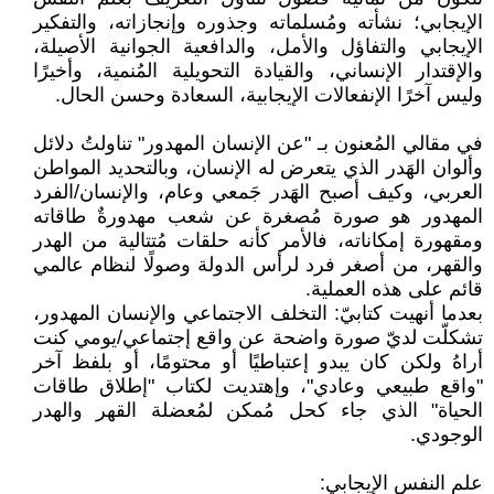
الإيجابي؛ نشأته ومُسلماته وجذوره وإنجازاته، والتفكير
الإيجابي والتفاؤل والأمل، والدافعية الجوانية الأصيلة،
والإقتدار الإنساني، والقيادة التحويلية المُنمية، وأخيرًا
وليس آخرًا الإنفعالات الإيجابية، السعادة وحسن الحال.
في مقالي المُعنون بـ "عن الإنسان المهدور" تناولتُ دلائل
وألوان الهَدر الذي يتعرض له الإنسان، وبالتحديد المواطن
العربي، وكيف أصبح الهَدر جَمعي وعام، والإنسان/الفرد
المهدور هو صورة مُصغرة عن شعب مهدورةٌ طاقاته
ومقهورة إمكاناته، فالأمر كأنه حلقات مُتتالية من الهدر
والقهر، من أصغر فرد لرأس الدولة وصولًا لنظام عالمي
قائم على هذه العملية.
بعدما أنهيت كتابيّ: التخلف الاجتماعي والإنسان المهدور،
تشكلّت لديّ صورة واضحة عن واقع إجتماعي/يومي كنت
أراهُ ولكن كان يبدو إعتباطيًا أو محتومًا، أو بلفظ آخر
"واقع طبيعي وعادي"، وإهتديت لكتاب "إطلاق طاقات
الحياة" الذي جاء كحل مُمكن لمُعضلة القهر والهدر
الوجودي.
علم النفس الإيجابي: