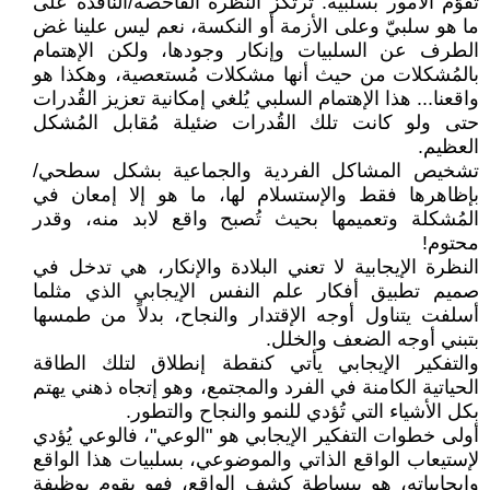
تُقوّم الأمور بسلبية. ترتكز النظرة الفاحصة/الناقدة على
ما هو سلبيّ وعلى الأزمة أو النكسة، نعم ليس علينا غض
الطرف عن السلبيات وإنكار وجودها، ولكن الإهتمام
بالمُشكلات من حيث أنها مشكلات مُستعصية، وهكذا هو
واقعنا... هذا الإهتمام السلبي يُلغي إمكانية تعزيز القُدرات
حتى ولو كانت تلك القُدرات ضئيلة مُقابل المُشكل
العظيم.
تشخيص المشاكل الفردية والجماعية بشكل سطحي/
بإظاهرها فقط والإستسلام لها، ما هو إلا إمعان في
المُشكلة وتعميمها بحيث تُصبح واقع لابد منه، وقدر
محتوم!
النظرة الإيجابية لا تعني البلادة والإنكار، هي تدخل في
صميم تطبيق أفكار علم النفس الإيجابي الذي مثلما
أسلفت يتناول أوجه الإقتدار والنجاح، بدلاً من طمسها
بتبني أوجه الضعف والخلل.
والتفكير الإيجابي يأتي كنقطة إنطلاق لتلك الطاقة
الحياتية الكامنة في الفرد والمجتمع، وهو إتجاه ذهني يهتم
بكل الأشياء التي تُؤدي للنمو والنجاح والتطور.
أولى خطوات التفكير الإيجابي هو "الوعي"، فالوعي يُؤدي
لإستيعاب الواقع الذاتي والموضوعي، بسلبيات هذا الواقع
وإيجابياته، هو ببساطة كشف الواقع، فهو يقوم بوظيفة