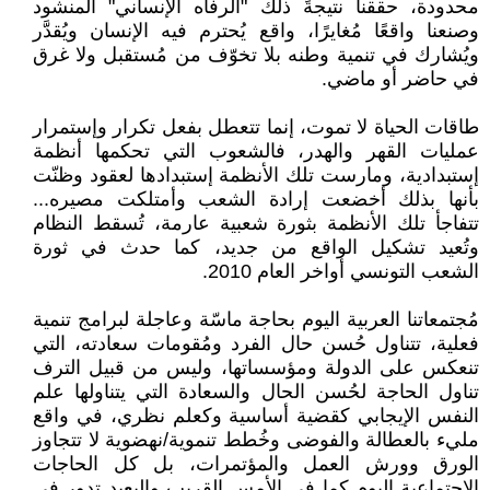
محدودة، حققنا نتيجةً ذلك "الرفاه الإنساني" المنشود
وصنعنا واقعًا مُغايرًا، واقع يُحترم فيه الإنسان ويُقدَّر
ويُشارك في تنمية وطنه بلا تخوّف من مُستقبل ولا غرق
في حاضر أو ماضي.
طاقات الحياة لا تموت، إنما تتعطل بفعل تكرار وإستمرار
عمليات القهر والهدر، فالشعوب التي تحكمها أنظمة
إستبدادية، ومارست تلك الأنظمة إستبدادها لعقود وظنّت
بأنها بذلك أخضعت إرادة الشعب وأمتلكت مصيره...
تتفاجأ تلك الأنظمة بثورة شعبية عارمة، تُسقط النظام
وتُعيد تشكيل الواقع من جديد، كما حدث في ثورة
الشعب التونسي أواخر العام 2010.
مُجتمعاتنا العربية اليوم بحاجة ماسّة وعاجلة لبرامج تنمية
فعلية، تتناول حُسن حال الفرد ومُقومات سعادته، التي
تنعكس على الدولة ومؤسساتها، وليس من قبيل الترف
تناول الحاجة لحُسن الحال والسعادة التي يتناولها علم
النفس الإيجابي كقضية أساسية وكعلم نظري، في واقع
مليء بالعطالة والفوضى وخُطط تنموية/نهضوية لا تتجاوز
الورق وورش العمل والمؤتمرات، بل كل الحاجات
الإجتماعية اليوم كما في الأمس القريب والبعيد تدور في