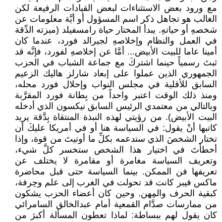
مع ورود بعض الاستثناءات لبعض القيادات الرفيعة لكن
الغالب هو تجاهل ذكر اسم المسؤول أو أيَّة معلومات عن
شخصهِ أو حياتهِ. يبدأ المختار حياة رامسفيلد (ميزته الدِّقة
في العمل والنظام وإخلاصهِ لجيرالد فورد، عندما كان
أمينا عاما للبيت الأبيض... أمَّا عن إخلاصهِ لفورد، فإنَّه قد
ثبتَ رسمياً حينما اشتركَ مع جماعة الشباب في الحزب
الجمهوري الذين عملوا على إبعاد شارلز هاليك الزعيم
السابق للأقلية في مجلس النواب وإحلال فورد محله،
ومنذ ذلك الوقت اعتبر واحداً من بِطانة فورد المقرَّبة
وبالتالي من معتمدي الرئيس السابق نيكسون الذي أدخله
البيت الأبيض). من رؤيتي لهذه النبذة المنتقاة بِدَّقة يريد
كاتبها أنْ يقول: في السياسة هنا أو في أمريكا عليكَ أن
تختار الشخصَ الذي ستدعمه بكلِّ ما أوتيتَ من قوة، وإذا
أخطأتَ في اختيار هذا الشخص ستخسر كلَّ شيء،
وتعريف السياسة مغامرة أو مقامرة لا يختلف عن
تعريفها فن الممكن. بينما السياسة حتى قبل محاضرة
ماكس فيبر كانت قد تحولت في الغرب إلى علم وحِرفة،
كبقية الحرف والمِهن. وحين كان أعضاء الحزب يشكون
من ممارسات صدَّام القمعية أمام عبدالخالق السامرائي
كان يقول لهم ببساطة: لماذا تعطون المسألة أكبرَ من