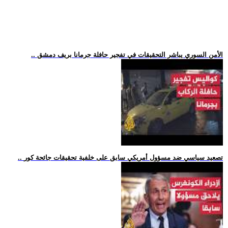
.. الأمن السوري يباشر التحقيقات في تفجير حافلة جرمانا بريف دمشق
.. تصعيد سياسي ضد مسؤول أمريكي سابق على خلفية تحقيقات جائحة كور