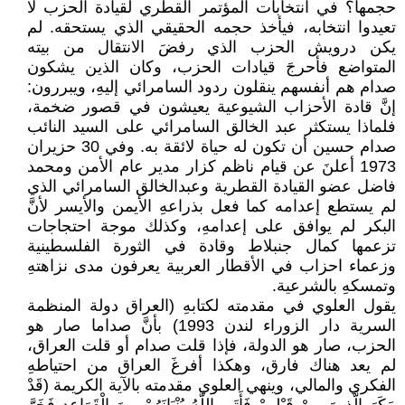
حجمها؟ في انتخابات المؤتمر القطري لقيادة الحزب لا
تعيدوا انتخابه، فيأخذ حجمه الحقيقي الذي يستحقه. لم
يكن درويش الحزب الذي رفضَ الانتقال من بيته
المتواضع فأحرجَ قيادات الحزب، وكان الذين يشكون
صدام هم أنفسهم ينقلون ردود السامرائي إليهِ، ويبررون:
إنَّ قادة الأحزاب الشيوعية يعيشون في قصور ضخمة،
فلماذا يستكثر عبد الخالق السامرائي على السيد النائب
صدام حسين أن تكون له حياة لائقة به. وفي 30 حزيران
1973 أعلنَ عن قيام ناظم كزار مدير عام الأمن ومحمد
فاضل عضو القيادة القطرية وعبدالخالق السامرائي الذي
لم يستطع إعدامه كما فعل بذراعهِ الأيمن والأيسر لأنَّ
البكر لم يوافق على إعدامهِ، وكذلك موجة احتجاجات
تزعمها كمال جنبلاط وقادة في الثورة الفلسطينية
وزعماء احزاب في الأقطار العربية يعرفون مدى نزاهتهِ
وتمسكهِ بالشرعية.
يقول العلوي في مقدمته لكتابهِ (العراق دولة المنظمة
السرية دار الزوراء لندن 1993) بأنَّ صداما صار هو
الحزب، صار هو الدولة، فإذا قلت صدام أو قلت العراق،
لم يعد هناك فارق، وهكذا أفرغَ العراق من احتياطهِ
الفكري والمالي، وينهي العلوي مقدمته بالآية الكريمة (قَدْ