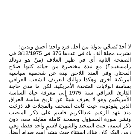
لا أحدَ يُضحِّي بدولة من أجل فردٍ واحد! أحمق وبدين!
نشرت مجلة ألف باء في عددها 376 في 3/12/1975 في
الصفحة الثانية أي في ظهر الغلاف (مَنْ هو دونالد
رامسفيلد؟) مع نبذة مختصرة من حياتهِ كتبها صلاح
المختار. وفي العدد اللاحق نبذة عن شخصية سياسية
أمريكية أخرى وهكذا دواليك لتعريف الشعب العراقي
بساسة الولايات المتحدة الأمريكية. لكن ما مدى حاجة
القارئ العراقي سنة 1975 إلى معرفة حياة الساسة
الأمريكيين وهو لا يعرف شيئاً عن تاريخ ساسة العراق
الذين يقودونه، حيث كانت الصحف والمجلات قد دَرَجَت
منذ عهد الزعيم عبدالكريم قاسم على ذكر المنصب
ونشر صورة المسؤول وصفحة كاملة مقابله معه، دون
ذكر اسمهِ، حيث التمجيد والشهرة لاسمٍ واحد فقط، وفي
زمن البكر كان هناك استثناء حيث ينشر اسم صدام أيضاً،