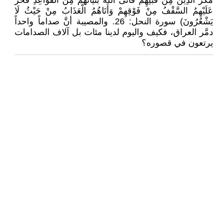
مَكَرَ الَّذِينَ مِنْ قَبْلِهِمْ فَأَتَى اللَّهُ بُنْيَانَهُمْ مِنَ الْقَوَاعِدِ فَخَرَّ
عَلَيْهِمُ السَّقْفُ مِنْ فَوْقِهِمْ وَأَتَاهُمُ الْعَذَابُ مِنْ حَيْثُ لَا
يَشْعُرُونَ) سورة النحل: 26. والمصيبة أنَّ صداماً واحداً
دمَّر العراق، فكيف واليوم لدينا مئات بل آلاف الصدامات
يرتعون في قصوره؟