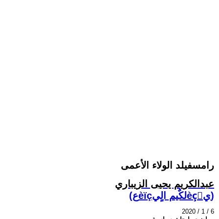
رامسفيلد الولاء الأعمى
عبدالكريم يحيى الزيباري
(عèïçلكٌيم الٍيèçٌي)
2020 / 1 / 6