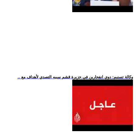
.. وكالة تسنيم: دوي انفجارين في جزيرة قشم سببه التصدي لأهداف مع