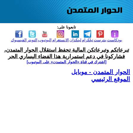
تابعونا على:
بودكاست
بنترست
تيلكرام
لينكدإن
الانستغرام
اليوتيوب
التويتر
الفيسبوك
تبرعاتكم وتبرعاتكن المالية تحفظ استقلال الحوار المتمدن،
فشاركونا في دعم استمرارية هذا الفضاء اليساري الحر
[اشترك في قناة ‫«الحوار المتمدن» على اليوتيوب]
الحوار المتمدن - موبايل
الموقع الرئيسي