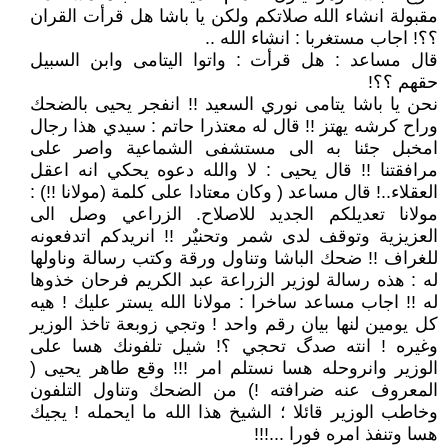
مقبولة انشاء الله صلاتكم ولكن يا باشا هل قرأت القران
؟؟! اجاب مستغربا : انشاء الله ..
قال مساعد : هل قرأت : واتوا اليتامى وابن السبيل
حقهم ؟؟!
نحن يا باشا يتامى نوري السعيد !! انفجر يحيى بالضحك
وراح كرشه يهتز !! قال له معتذرا حاتم : سيدي هذا رجال
امخبل جئنا به الى مستشفى الشماعية واصر على
مرافقتنا !! قال يحيى : لا والله دعوه يحكي انه اعقل
العقلاء..! قال مساعد ( وكان معتادا على كلمة (مولانا !!) :
مولانا تعديلكم الجديد للاصلاح. الزراعي وصل الى
العزيزية وتوقف لدى شمر وتحنيٌر !! انريدكم اتدفعونه
للغراف !! ضحك الباشا وتناول ورقة وكتب رسالة وناولها
له : هذه رسالة لوزير الزراعة عبد الكريم فرحان خذوها
له !! اجاب مساعد ساخرا : مولانا الله يستر عليك ! هيه
كل يومين لنها بيان رقم واحد ! وتجي زوبعة تاخذ الوزير
وغيره ! انته صدگ تحجي ؟! شيل تلفونك هسا على
الوزير وانروحله هسا نستلم امر !!! وقع طاهر يحيى (
المعروف عنه ضرافته !) من الضحك وتناول التلفون
وخاطب الوزير قائلا ؛ الشيخ هذا الله ما ايحمله ! يجيك
هسا وتنفذ امره فورا ...!!!