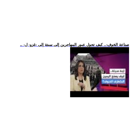
.. -صناعة الخوف-.. كيف تحول عبور المهاجرين إلى سبتة إلى -غزو- ل