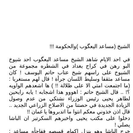
الشيخ (مساعد اليعگوب )والحكومة !!!
في احد الايام شاهد الشيخ مساعد اليعگوب احد شيوخ
البو رهن في كراج بغداد في الشطره مجموعة من
الشيوخ على راسهم شيخ عتاب حاتم اليوسف ! كان
مساعد مثقفا وسليط اللسان جرأة ! قال لهم مستغربا :
(ما اجتمعت امتي الا على ظلالة !! ) ها اشعدهم الواويه
؟! .. قال الشيخ حاتم : اهووو هذا اشجابه ! يابه رايحين
لطاهر يحيى رئيس الوزراء نشتكي من عدم وصول
الزيادة الجديدة في حصتنا من الاصلاح الزراعي الجديد ..
قال اذن خذوني معكم انتوا ما اتدبروها يا غمان !!
دخلوا على مكتب يحيى واخبرهم السكرتير ان الباشا
يصلي !
خرج الباشا وهو ينزل اكمام قميصه ففاجأه مساعد :