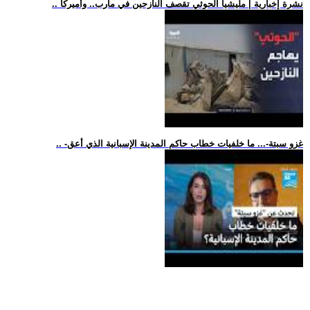
.. نشرة إخبارية | مليشيا الحوثي تقصف النازحين في مأرب.. وأميركا
.. -غزو سبتة-... ما خلفيات خطاب حاكم المدينة الإسبانية الذي أعق