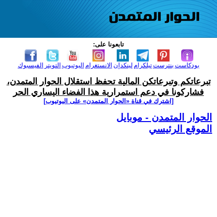
تابعونا على:
بودكاست
بنترست
تيلكرام
لينكدإن
الانستغرام
اليوتيوب
التويتر
الفيسبوك
تبرعاتكم وتبرعاتكن المالية تحفظ استقلال الحوار المتمدن،
فشاركونا في دعم استمرارية هذا الفضاء اليساري الحر
[اشترك في قناة ‫«الحوار المتمدن» على اليوتيوب]
الحوار المتمدن - موبايل
الموقع الرئيسي