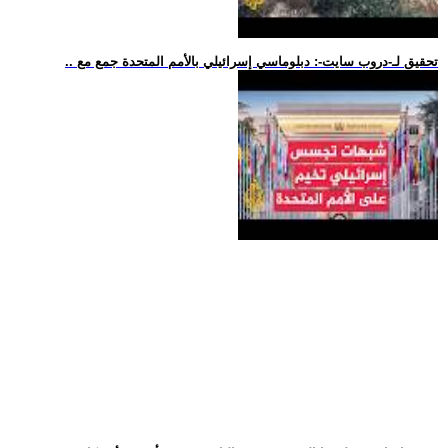
.. تحقيق لـ-دروب سايت-: دبلوماسي إسرائيلي بالأمم المتحدة جمع مع