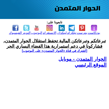
تابعونا على:
بودكاست
بنترست
تيلكرام
لينكدإن
الانستغرام
اليوتيوب
التويتر
الفيسبوك
تبرعاتكم وتبرعاتكن المالية تحفظ استقلال الحوار المتمدن،
فشاركونا في دعم استمرارية هذا الفضاء اليساري الحر
[اشترك في قناة ‫«الحوار المتمدن» على اليوتيوب]
الحوار المتمدن - موبايل
الموقع الرئيسي