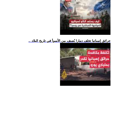
.. حرائق إسبانيا تخلف دمارا يُصنف بين الأسوأ في تاريخ البلاد