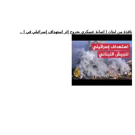
.. نافذة من لبنان | إصابة عسكري بجروح إثر استهداف إسرائيلي في ا