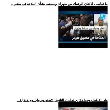
.. ما تفاصيل الاتفاق الوشيك بين طهران ومسقط بشأن الملاحة في مضي
.. ماذا تخطط روسيا لاختبار تماسك الناتو؟ | #ستوديو_وان_مع_فضيلة