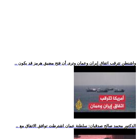
.. واشنطن تترقب اتفاق إيران وعمان وترى أن فتح مضيق هرمز قد يكون
.. الدكتور محمد صالح صدقيان: سلطنة عمان اشترطت توافق الاتفاق مع