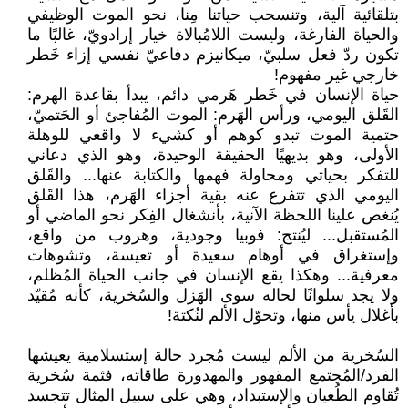
بتلقائية آلية، وتنسحب حياتنا مِنا، نحو الموت الوظيفي
والحياة الفارغة، وليست اللامُبالاة خيار إرادويّ، غالبًا ما
تكون ردّ فعل سلبيّ، ميكانيزم دفاعيّ نفسي إزاء خَطر
خارجي غير مفهوم!
حياة الإنسان في خَطر هَرمي دائم، يبدأ بقاعدة الهرم:
القَلق اليومي، ورأس الهَرم: الموت المُفاجئ أو الحَتميّ،
حتمية الموت تبدو كوهم أو كشيء لا واقعي للوهلة
الأولى، وهو بديهيًا الحقيقة الوحيدة، وهو الذي دعاني
للتفكر بحياتي ومحاولة فهمها والكتابة عنها... والقَلق
اليومي الذي تتفرع عنه بقية أجزاء الهَرم، هذا القَلق
يُنغص علينا اللحظة الآنية، بأنشغال الفِكر نحو الماضي أو
المُستقبل... ليُنتج: فوبيا وجودية، وهروب من واقع،
وإستغراق في أوهام سعيدة أو تعيسة، وتشوهات
معرفية... وهكذا يقع الإنسان في جانب الحياة المُظلم،
ولا يجد سلوانًا لحاله سوى الهَزل والسُخرية، كأنه مُقيّد
بأغلال يأس منها، وتحوّل الألم لنُكتة!
السُخرية من الألم ليست مُجرد حالة إستسلامية يعيشها
الفرد/المُجتمع المقهور والمهدورة طاقاته، فثمة سُخرية
تُقاوم الطُغيان والإستبداد، وهي على سبيل المثال تتجسد