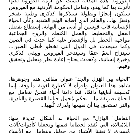
الكورونا. هذه المقالة ليست عن أزمة الكورونا لكنها
تأثرت بها كما يبدو، وتعامل الحكومة الأردنية مع الفيروس
سيكون إنجازًا وبطولة سنذكرها كذكرى وطنية نفتخر
ونعتزّ بها... والعالم الذي أصابه الهلع الشديد وكأن الحياة
الإنسانية قاب قوسين أو أدنى من النهاية، إستطاع بفضل
العقل والتخطيط والعمل المُنظم والروح الجماعية
مواجهة الخطر بل والإنتصار عليه كما حدث في الصين
وكما سيحدث في الدول التي تخطو خُطى الصين...
سينزاح الغمّ حتمًا وسيندحر الفيروس ويبقى كذكرى
وخبرة إنسانية، وكحدث يحتاج إعادة نظر وتحليل وتحقيق
وفهم.
"الحياة بين الهَزل والجِد" عنوان مقالتي هذه وجوهرها،
شاهد هذا العنوان واقرأه لا كعبارة لغوية مألوفة، إنما
كحقيقة نُعاينها دائمًا، فما دامنا أحياء فنحنُ نتعامل مع
الحياة بطريقة ما... تحكم مُجمل حياتنا القصيرة والنادرة،
والتي تستحق مِنا أن نفهمها ونُدرك كُنهها...
التعامل" الهازل" مع الحياة له أشكال عديدة منها:
اللامُبالاة، التي تُفقد لحظاتنا قيمتها وتجعلنا كأدوات/آلات
مُسيرة، لا تعنينا الأشياء من حولنا، ونتعامل مع الأشياء