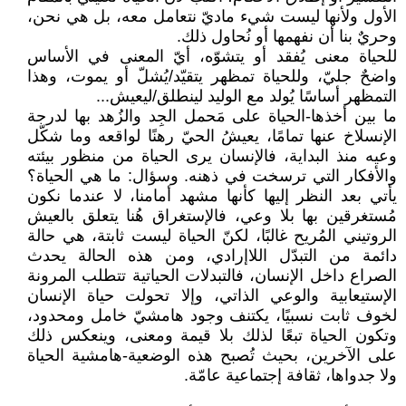
الأول ولأنها ليست شيء ماديّ نتعامل معه، بل هي نحن،
وحريٌ بنا أن نفهمها أو نُحاول ذلك.
للحياة معنى يُفقد أو يتشوّه، أيّ المعنى في الأساس
واضحٌ جليّ، وللحياة تمظهر يتقيّد/يُشلّ أو يموت، وهذا
التمظهر أساسًا يُولد مع الوليد لينطلق/ليعيش...
ما بين أخذها-الحياة على مَحمل الجِد والزُهد بها لدرجة
الإنسلاخ عنها تمامًا، يعيشُ الحيّ رهنًا لواقعه وما شكّل
وعيه منذ البداية، فالإنسان يرى الحياة من منظور بيئته
والأفكار التي ترسخت في ذهنه. وسؤال: ما هي الحياة؟
يأتي بعد النظر إليها كأنها مشهد أمامنا، لا عندما نكون
مُستغرقين بها بلا وعي، فالإستغراق هُنا يتعلق بالعيش
الروتيني المُريح غالبًا، لكنّ الحياة ليست ثابتة، هي حالة
دائمة من التبدّل اللاإرادي، ومن هذه الحالة يحدث
الصراع داخل الإنسان، فالتبدلات الحياتية تتطلب المرونة
الإستيعابية والوعي الذاتي، وإلا تحولت حياة الإنسان
لخوف ثابت نسبيًا، يكتنف وجود هامشيّ خامل ومحدود،
وتكون الحياة تبعًا لذلك بلا قيمة ومعنى، وينعكس ذلك
على الآخرين، بحيث تُصبح هذه الوضعية-هامشية الحياة
ولا جدواها، ثقافة إجتماعية عامّة.