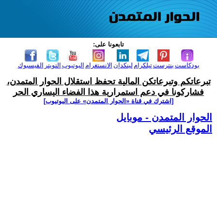
تابعونا على:
بودكاست
بنترست
تيلكرام
لينكدإن
الانستغرام
اليوتيوب
التويتر
الفيسبوك
تبرعاتكم وتبرعاتكن المالية تحفظ استقلال الحوار المتمدن،
فشاركونا في دعم استمرارية هذا الفضاء اليساري الحر
[اشترك في قناة ‫«الحوار المتمدن» على اليوتيوب]
الحوار المتمدن - موبايل
الموقع الرئيسي