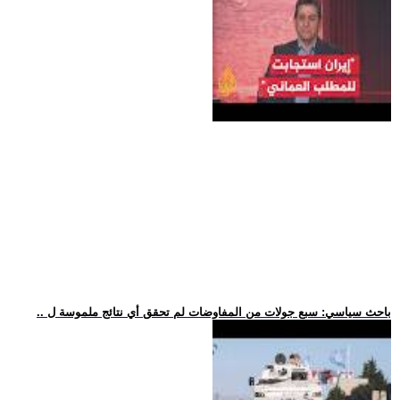
.. باحث سياسي: سبع جولات من المفاوضات لم تحقق أي نتائج ملموسة ل