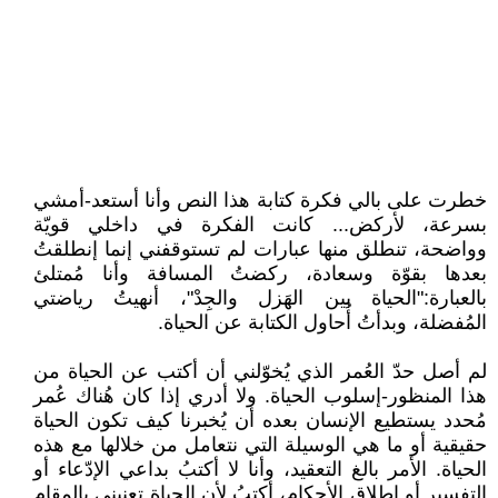
خطرت على بالي فكرة كتابة هذا النص وأنا أستعد-أمشي
بسرعة، لأركض... كانت الفكرة في داخلي قويّة
وواضحة، تنطلق منها عبارات لم تستوقفني إنما إنطلقتُ
بعدها بقوّة وسعادة، ركضتُ المسافة وأنا مُمتلئ
بالعبارة:"الحياة بين الهَزل والجِدْ"، أنهيتُ رياضتي
المُفضلة، وبدأتُ أُحاول الكتابة عن الحياة.
لم أصل حدّ العُمر الذي يُخوّلني أن أكتب عن الحياة من
هذا المنظور-إسلوب الحياة. ولا أدري إذا كان هُناك عُمر
مُحدد يستطيع الإنسان بعده أن يُخبرنا كيف تكون الحياة
حقيقية أو ما هي الوسيلة التي نتعامل من خلالها مع هذه
الحياة. الأمر بالغ التعقيد، وأنا لا أكتبُ بداعي الإدّعاء أو
التفسير أو إطلاق الأحكام، أكتبُ لأن الحياة تعنيني بالمقام