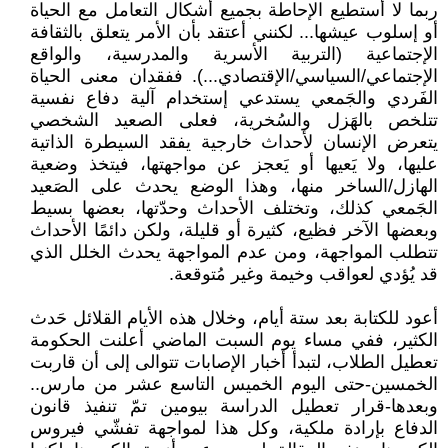
ربما لا أستطيع الإحاطة بجميع أشكال التعامل مع الحياة
أو إسلوب عيشها... لكنني أعتقد بأن الأمر يتعلق بالثقافة
الإجتماعية (التربية الأسرية والمدرسية، والواقع
الإجتماعي/السياسي/الإقتصادي...). ففقدان معنى الحياة
الفَردي والجَمعي يستدعي إستخدام آلية دفاع نفسية
تتلخص بالهَزل والسُخرية، فعلى الصعيد الشخصي
يتعرض الإنسان لأحداث خارجية يفقد السيطرة الذاتية
عليها، ولا يَعيها أو يَعجز عن مواجهتها، فيتخذ وضعية
الهازل/الساخر منها، وهذا الوضع يحدث على الصَعيد
الجَمعي كذلك، وتختلف الأحداث وحدّتها، بعضها بسيط
وبعضها الآخر فظيع، كثيرة أو قليلة، ولكن دائمًا الأحداث
تتطلب المواجهة، ومن عدم المواجهة يحدث الخلل الذي
قد يُؤدي لعواقب وخيمة وغير مُتوقعة.
أعود للكتابة بعد ستة أيام، وخلال هذه الأيام القلائل حَدث
الكثير، ففي مساء يوم السبت الماضي أعلنت الحكومة
تعطيل الطلاب، لتبدأ أخبار الإصابات تتوالى إلى أن قاربت
الخمسين-حتى اليوم الخميس التاسع عشر من مارس..
وبعدها-قرار تعطيل الدراسة بيومين تمّ تنفيذ قانون
الدفاع بإرادة ملكية، وكل هذا لمواجهة تفشّي فيروس