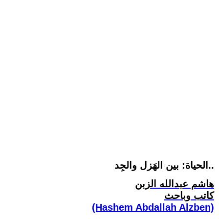
الحياة: بين الهَزل والجِد..
هاشم عبدالله الزبن
كاتب وباحث
(Hashem Abdallah Alzben)