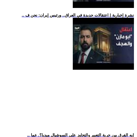
.. نشرة إخبارية | اعتقالات جديدة في العراق.. ورئيس إيران: نحن ف
.. إيه الفرق بين حرية التعبير والتجاوز على السوشيال ميديا؟. عما