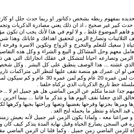
تحديده بمفهوم ربطه بشخص دكتاتور او ربما حدث جلل او كارثة
ث كبير غير صحيح ، اذ ان ذلك يعني مصادرة الذكريات وتجسيد
فاهم الموضوع غلط ، و لا لوم في هذا لأنك يجب ان تكون مؤه
 الثلاثينات وتصارع الزمن لتحقيق اهدافك و غاياتك وهذا شي
ياة ( سعيك للتعلم والتخرج و الزواج وتكوين الاسرة وفرحة
لتعامل معهم وحل المشاكل و البيع و الشراء و وكل هذه التفا
 الزمن وتصارعه احيانا لتتشكل في عقلك انجازاتك التي هي ذ
الذي عشته ... هذا الوصف ينطبق على كل البشر . وكل شخص
لمن عمرهم 20 عام او 30 عام وتخيل معي لو ان عمرك هو منصة تقف عليها لتنظر 
لة خط تاريخ الذكريات الذي تركناه خلفنا .
دا عندما نتكلم عن الزمن الماضي هل هو جميل ام لا .. حتما 
ق الذي جعلنا نقف اليوم هنا و نتذكر ما فاتنا ... بينما اخرين
ها ومرها بحزنها وفرحها بغضبها وتعبها وراحتها بحبها وكرهها لك
د الحياة و ننتظر ما يحمله لنح الغد .
ا و صراعنا معه ، ولماذا يكون الزمن غير جميل لأنه يعيش زمنن