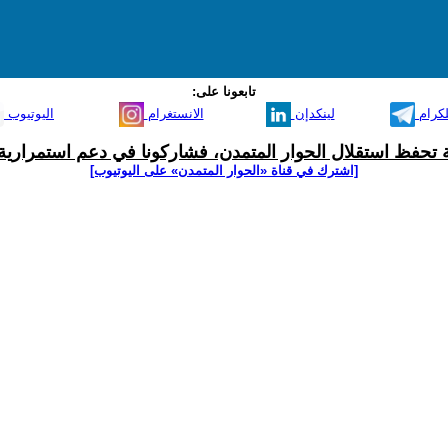
تابعونا على:
لكرام
لينكدإن
الانستغرام
اليوتيوب
ية تحفظ استقلال الحوار المتمدن، فشاركونا في دعم استمرارية 
[اشترك في قناة ‫«الحوار المتمدن» على اليوتيوب]