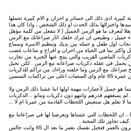
 كبيرة ادى ذلك الى خسائر و احزان و الام كبيرة تحملها
ها واختزالها بذلك الحدث او ذلك الشخص ، واذا كان هذا
لا لتعرف ما هو الزمن الجميل ( لا تنفعل من كلمة مؤهل
ء جميل ، وطبيعي ان تترك خلفك اثار صراعاتك مع الزمن
 انجاب اول طفل و حمله بين يديك وتنظيم الاسرة وسماع
صيل واكثر بما في الحياة من احزان و افراح و ساعات غضب
كريات الماضي القريب والتي ينتج عنها الخبرة من تجارب
 يحمل في عقله ذكريات صراعاته مع الزمن . لكن تخيل
الى متراكمات تاريخ صراعك مع الزمن وما خلفته وراءك من تراكم للذكريات
. كم تعتقد سيكون علو المنصة وكم سيكون طول خط الذكريات لمن عمره 20 عام وكم لمن عمره 30 عام و كم سيكون لمن عمره 65 عام واي المنصات اعلى من تراكمات السنمين
هو جميل لأعتبارات مهمة اولها اننا عشنا ذلك الزمن ولا
 .. لم يسعفهم قدرهم وانتهو دون ذكريات وماتو .. الذكريات
ننا لا نعلم هل سنعيش اللحظات القادمة من عمرنا ام لا ...
ا ، ان اللحظات التي عشناها وتعرضنا لها في صراعاتنا مع
الان نأتي الى اهم نقطة تجعل الذكريات والصراعات مع الحياة للزمن الماضي زمن جميل . وكما قلنا ان الزمن الماضي مقرون بالعمر فتخيل نفسك بعمر ما بعد ال 65 وانت جالس