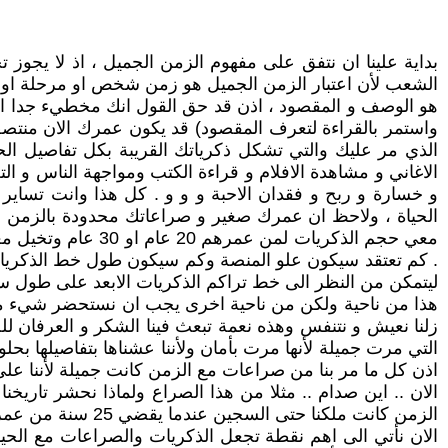
بداية علينا ان نتفق على مفهوم الزمن الجميل ، اذ لا يجوز 
الشعب لأن اعتبار الزمن الجميل هو زمن شخص او مرحلة او حد
هو الوصف و المقصود ، اذن قد حق القول انك مخطيء جدا او 
واستمر بالقراءة لتعرف المقصود) قد يكون عمرك الان منتصف
الذي مر عليك والتي تشكل ذكرياتك القريبة بكل تفاصيل الح
الاغاني و مشاهدة الافلام و قراءة الكتب ومواجهة الناس و ا
و خسارة و ربح و فقدان الاحبة و و و . كل هذا وانت تساير
الحياة ، ولاحظ ان عمرك صغير و صراعاتك محدودة بالزمن 
معي حجم الذكريات 
ليتمكن من النظر الى خط تراكم الذكريات الابعد على طول سلس
هذا من ناحية ولكن من ناحية اخرى يجب ان نستحضر شيء مهم ج
زلنا نعيش و نتنفس وهذه نعمة تبعث فينا الشكر و العرفان للخال
التي مرت جميلة لأنها مرت بأمان ولأننا عشناها بتفاصيلها بحلو
اذن كل ما مر بنا من صراعات مع الزمن كانت جميلة لأننا على قي
الان .. اين صدام .. مثلا من هذا الصراع ولماذا نحشر تاريخن
الزمن كانت ملكنا حتى السجين عندما يقضي 25 سنة من عمره في السجن يصارع الحياة وقبل نهاية المدة يتذكر كيف كان و كيف تجاوز تلك المحنة .