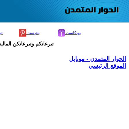
بودكاست
بنترست
تي
تبرعاتكم وتبرعاتكن المال
الحوار المتمدن - موبايل
الموقع الرئيسي