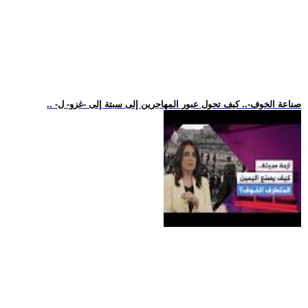
.. -صناعة الخوف-.. كيف تحول عبور المهاجرين إلى سبتة إلى -غزو- ل