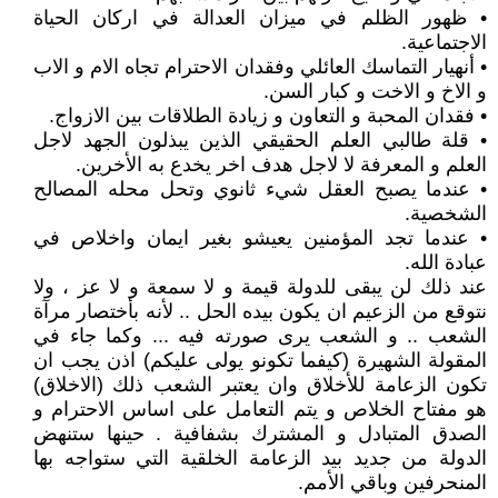
• ظهور الظلم في ميزان العدالة في اركان الحياة
الاجتماعية.
• أنهيار التماسك العائلي وفقدان الاحترام تجاه الام و الاب
و الاخ و الاخت و كبار السن.
• فقدان المحبة و التعاون و زيادة الطلاقات بين الازواج.
• قلة طالبي العلم الحقيقي الذين يبذلون الجهد لاجل
العلم و المعرفة لا لاجل هدف اخر يخدع به الأخرين.
• عندما يصبح العقل شيء ثانوي وتحل محله المصالح
الشخصية.
• عندما تجد المؤمنين يعيشو بغير ايمان واخلاص في
عبادة الله.
عند ذلك لن يبقى للدولة قيمة و لا سمعة و لا عز ، ولا
نتوقع من الزعيم ان يكون بيده الحل .. لأنه بأختصار مرآة
الشعب .. و الشعب يرى صورته فيه ... وكما جاء في
المقولة الشهيرة (كيفما تكونو يولى عليكم) اذن يجب ان
تكون الزعامة للأخلاق وان يعتبر الشعب ذلك (الاخلاق)
هو مفتاح الخلاص و يتم التعامل على اساس الاحترام و
الصدق المتبادل و المشترك بشفافية . حينها ستنهض
الدولة من جديد بيد الزعامة الخلقية التي ستواجه بها
المنحرفين وباقي الأمم.