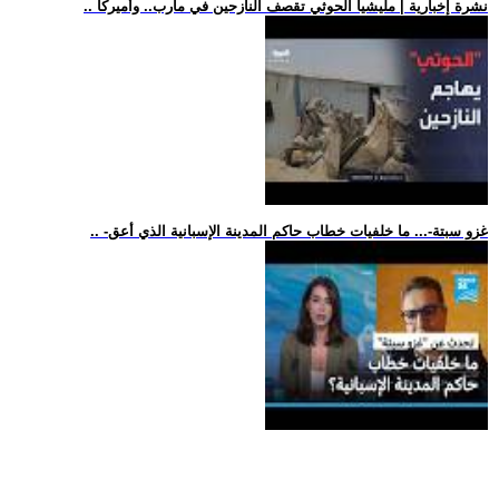
.. نشرة إخبارية | مليشيا الحوثي تقصف النازحين في مأرب.. وأميركا
.. -غزو سبتة-... ما خلفيات خطاب حاكم المدينة الإسبانية الذي أعق