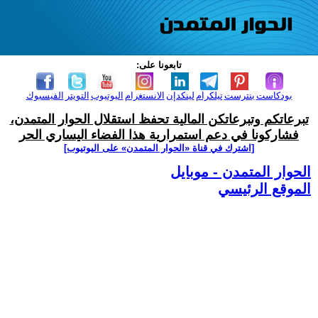
تابعونا على:
بودكاست
بنترست
تيلكرام
لينكدإن
الانستغرام
اليوتيوب
التويتر
الفيسبوك
تبرعاتكم وتبرعاتكن المالية تحفظ استقلال الحوار المتمدن،
فشاركونا في دعم استمرارية هذا الفضاء اليساري الحر
[اشترك في قناة ‫«الحوار المتمدن» على اليوتيوب]
الحوار المتمدن - موبايل
الموقع الرئيسي