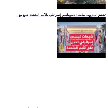
.. تحقيق لـ-دروب سايت-: دبلوماسي إسرائيلي بالأمم المتحدة جمع مع