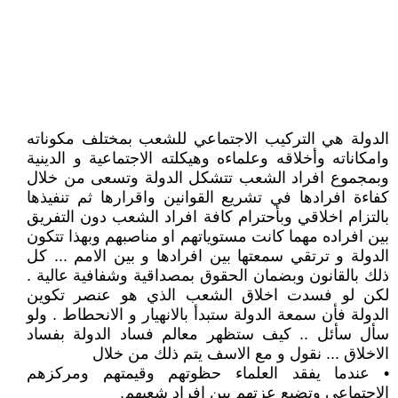
الدولة هي التركيب الاجتماعي للشعب بمختلف مكوناته
وامكاناته وأخلاقه وعلماءه وهيكلته الاجتماعية و الدينية
وبمجموع افراد الشعب تتشكل الدولة وتسعى من خلال
كفاءة افرادها في تشريع القوانين واقرارها ثم تنفيذها
بالتزام اخلاقي وبأحترام كافة افراد الشعب دون التفريق
بين افراده مهما كانت مستوياتهم او مناصبهم وبهذا تتكون
الدولة و ترتقي سمعتها بين افرادها و بين الامم ... كل
ذلك بالقانون وبضمان الحقوق بمصداقية وشفافية عالية .
لكن لو فسدت اخلاق الشعب الذي هو عنصر تكوين
الدولة فأن سمعة الدولة ستبدأ بالانهيار و الانحطاط . ولو
سأل سأئل .. كيف ستظهر معالم فساد الدولة بفساد
الاخلاق ... نقول و مع الاسف يتم ذلك من خلال
• عندما يفقد العلماء حظوتهم وقيمتهم ومركزهم
الاجتماعي وتضيع عزتهم بين افراد شعبهم.