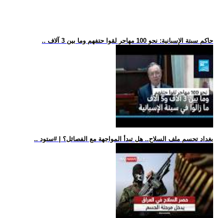
.. حاكم سبتة الإسبانية: نحو 100 مهاجر لقوا حتفهم وما بين 3 آلاف
.. بغداد تحسم ملف السلاح.. هل تبدأ المواجهة مع الفصائل؟ | #ستود