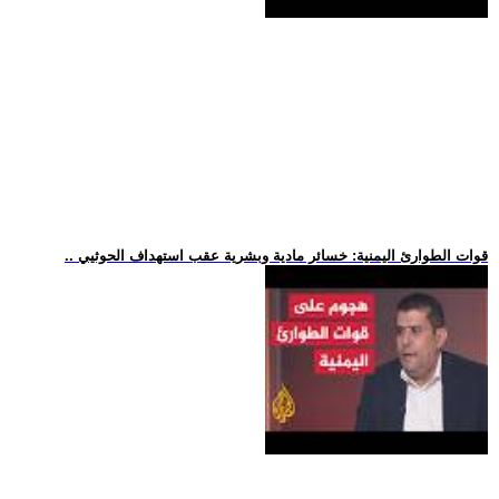
.. قوات الطوارئ اليمنية: خسائر مادية وبشرية عقب استهداف الحوثيي