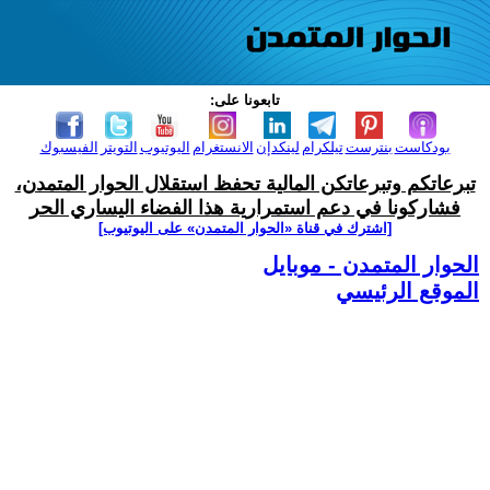
تابعونا على:
بودكاست
بنترست
تيلكرام
لينكدإن
الانستغرام
اليوتيوب
التويتر
الفيسبوك
تبرعاتكم وتبرعاتكن المالية تحفظ استقلال الحوار المتمدن،
فشاركونا في دعم استمرارية هذا الفضاء اليساري الحر
[اشترك في قناة ‫«الحوار المتمدن» على اليوتيوب]
الحوار المتمدن - موبايل
الموقع الرئيسي