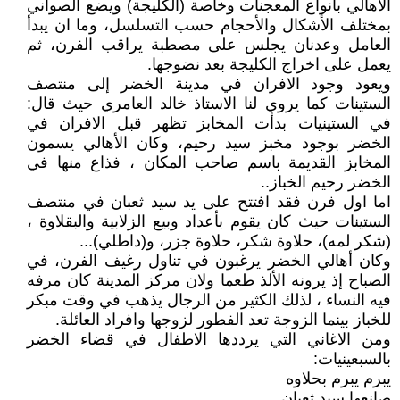
الاهالي بأنواع المعجنات وخاصة (الكليجة) ويضع الصواني
بمختلف الأشكال والأحجام حسب التسلسل، وما ان يبدأ
العامل وعدنان يجلس على مصطبة يراقب الفرن، ثم
يعمل على اخراج الكليجة بعد نضوجها.
ويعود وجود الافران في مدينة الخضر إلى منتصف
الستينات كما يروي لنا الاستاذ خالد العامري حيث قال:
في الستينيات بدأت المخابز تظهر قبل الافران في
الخضر بوجود مخبز سيد رحيم، وكان الأهالي يسمون
المخابز القديمة باسم صاحب المكان ، فذاع منها في
الخضر رحيم الخباز..
اما اول فرن فقد افتتح على يد سيد ثعبان في منتصف
الستينات حيث كان يقوم بأعداد وبيع الزلابية والبقلاوة ،
(شكر لمه)، حلاوة شكر، حلاوة جزر، و(داطلي)...
وكان أهالي الخضر يرغبون في تناول رغيف الفرن، في
الصباح إذ يرونه الألذ طعما ولان مركز المدينة كان مرفه
فيه النساء ، لذلك الكثير من الرجال يذهب في وقت مبكر
للخباز بينما الزوجة تعد الفطور لزوجها وافراد العائلة.
ومن الاغاني التي يرددها الاطفال في قضاء الخضر
بالسبعينيات:
يبرم يبرم بحلاوه
صانعها سيد ثعبان