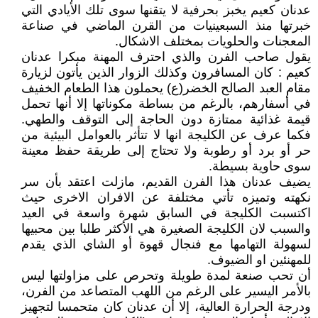
عدنان كعيم يخبز بحرفية لا يتقنها سوى تلك الأيادي التي
خبرتها منذ السبعينيات من القرن الماضي في صناعة
المعجنات والحلويات بمختلف الاشكال.
يقول صاحب الفرن والذي احترف المهنة مبكرا عدنان
كعيم : كان المسافرون وكذلك الزوار الذين يأتون لزيارة
مقام العبد الصالح الخضر(ع) يحملون هذا الطعام الخفيف
في أسفارهم، بالرغم من بساطة مكوناتها إلا أنها تحمل
قيمة غذائية ممتازة دون الحاجة إلى التوقف والطهي.
فكما عرف عن الكليجة انها لا تتأثر بالعوامل البيئية من
حر أو برد أو رطوبة ولا تحتاج إلى طريقة حفظ معينة
سوى حاوية بسيطة.
يضيف عدنان هذا الفرن القديم، مازلت اعتقد بأن سر
نكهته وتميزه تأتي مختلفة عن الافران الاخرى حيث
اكتسبت الكليجة في السابق شهرة واسعة في العيد
والسبب لان الكليجة الصغيرة هي الأكثر طلبا بين محبيها
لسهولة التهامها مع فنجال قهوة أو الشاي الذي يقدم
للمهنئين او الضيوف.
أن تحب صنعة لمدة طويلة وتحرص على مزاولتها ليس
بالأمر اليسير على الرغم من اللهب المتصاعد من الفرن،
ودرجة الحرارة العالية، إلا أن عدنان كان متحمسا لتجهيز