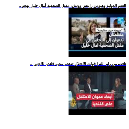
.. العفو الدولية وهيومن رايتس ووتش: مقتل الصحفية آمال خليل بهجو
.. نافذة من رام الله | قوات الاحتلال تقتحم مخيم قلنديا للاجئين