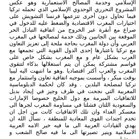
الإسلامي وخدمة المصالح الاستعمارية وهو عكس
المشروع التحرري الوحدوي الإسلامي الذي تحمله تركيا
فيما تحاول دون أخرى تتزعمها فرنسا التشويش على
اختيارات المغرب الاقتصادية والضغط عليه للدخول في
صراع مع أنقرة عبر الخروج من اتفاقية التبادل الحر
الموقعة بين الجانبين وذلك خدمة لمصالحها في المغرب
العربي وأن دولة المغرب بحاجة ملحة إلى تعزيز التعاون
مع تركيا باعتبارها إحدى الدول القوية التي تجمعها مع
العرب بشكل عام و مع المغرب بشكل خاص على
قواسم مشتركة يمكن أن يتم استغلالها بذكاء لتتقوى
المغرب والعرب أكثر اقتصاديا .وهو ما انتبهت اليه ليبيا
بوقت مبكر ، وأسست بموجبه اتفاقية تعاون واستثمار مع
تركيا لمصلحة البلدين . وقد كان لحكمة الدبلوماسية
المغربية التي نجحت في ظرف وجيز في إيجاد بديل
للاتفاقيات المبرمة مع دول الخليج خصوصا الإمارات
والسعودية اللتان فشلتا في مساومة المغرب لجرها الى
معسكر العداء وان تلك الاتفاقيات كانت من اجل ان
تخدم اجندات القوى المعادية للمنظقة ، نسأل الله ان
يهدي القيادات العربية الى ما فيه خير الامه العربية
الاسلامية وينير تصيرتها الى ما فيه صالح الشعب و