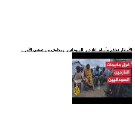
.. الأمطار تفاقم مأساة النازحين السودانيين ومخاوف من تفشي الأمر