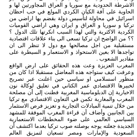
الاشرطة الحدودية مع سوريا و العراق المجاورتين لها و
الحاوية على آفة الكيان الكردي المولع في حب احظان
اسرائيل في محاولة لتأسيس دولة بقضم بها اراضي من
تركيا و سوريا و العراق و ايران وهي اراضي القوميات
الكردية الاكثرية والتي لهذا السبب انكرتها تلك الدول ؟
؟؟ من الواضح ان تركيا تسعى الى بناء علاقات اقتصادية
مستقبلية من اجل مصالحها مع دول لا تنظر الى ان
تواجدها الا بعين الاستحواذ و الاستعمار و السيطرة على
مقادير الشعوب .
المغرب العزيزة وعت هذه الحقائق على ارض الواقع
وعرفت كيف ستواجه هذه المعاضل مستقبلا اذا كان من
منظور اسسلامي او سياسي حين اعلنت عبر تصريح
لخبيرها الاقتصادي عمر الكتاني في تعليق لوكالة نون
الاخبارية إن الدبلوماسية المغربية فطنت إلى أن مصلحة
المغرب والمغاربة تكمن في التعاون الاقتصادي مع تركيا
من خلال تنمية المبادلات التجارية و تعزيز فرص الاستثمار
بين الجانبين وأضاف أن قراءة المغرب الموفقة للمشهد
السياسي العالمي على ضوء المخططات الاستعمارية
الجديدة جعلته يوجه بوصلته صوب تركيا بعدما اكتشف أن
السعودية والإمارات ومصر تسعيان لتمزيق العالم