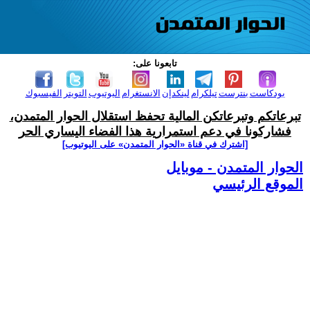
تابعونا على:
بودكاست
بنترست
تيلكرام
لينكدإن
الانستغرام
اليوتيوب
التويتر
الفيسبوك
تبرعاتكم وتبرعاتكن المالية تحفظ استقلال الحوار المتمدن،
فشاركونا في دعم استمرارية هذا الفضاء اليساري الحر
[اشترك في قناة ‫«الحوار المتمدن» على اليوتيوب]
الحوار المتمدن - موبايل
الموقع الرئيسي