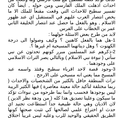
احداث اذهلت الملك الفارسي ومن حوله , ايضاً كان
تفسير سطيح للاحداث التي وقعت مقنعاً للملك الا ما
يخص انتصار العرب عليهم في المستقبل اي عند ظهور
الاسلام , وهو بالفعل ما حصل عند انتصار الخليفة الثاني
عمر بن الخطاب على الفرس
لابد من طرح بعض الاسئلة حولهما :
1-هل هما بالفعل كاهنين ؟ وكيف وصولوا الى درجة
الكهنوت ؟ وهل ديناتهما المسيحية ام غيرها ؟.
2-ذكرهم عند المسلمين مبرر كونهم تحدثون عن نبي
سأتي ( نبوءة نبي الاسلام ) وبالتالي يصر التراث الاسلامي
على وجودهما .
3-وجود قصة لاحد اقرباء سطيح وقتئذ واسمه عبد
المسيح مما يعني انه مسيحي على الارجح .
تراث المنطقة حافل بالكثير من الشخصيات والاحداث (
ربما مختلقة لتأكيد حالة معينة معاصرة ) فيها الكثير الريبة
ليس بوجودها فحسب وانما بما طرحوه من نبوءات تؤكد
ما سيكون وعلينا تصديق هذا كله ( من ودهة نظر الدين )
لان الاديان وهي حالة طبيعية جداً استطاعت تجنيد اي
حدث او اختراع علمي لصالحها كي تثبت صحتها كونها
الطريق الحقيقي والوحيد للرب وعليه ليس غريباً اختلاق