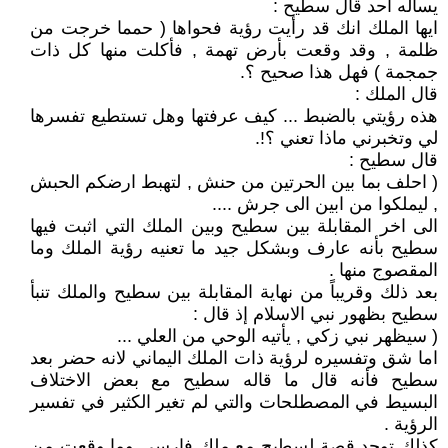
يسأله احد قال سطيح :
ايها الملك انك قد رأيت رؤية فحواها ( حمما خرجت من
ظلمة , وقد وقعت بأرض تهمة , فأكلت منها كل ذات
جمجمة ) فهل هذا صحيح ؟.
قال الملك :
هذه رؤيتي بالضبط ... كيف عرفتها وهل تستطيع تفسرها
لي وتخبرني ماذا تعني ؟!.
قال سطيح :
( احلف بما بين الحرتين من حنش , لتهبط ارضكم الحبش
, ليملكوا من ابين الى جرش ....
الى اخر المقابلة بين سطيح وبين الملك التي اثبت فيها
سطيح بأنه عارف وبشكل جيد ما تعنيه رؤية الملك وما
المقصوج منها .
بعد ذلك وقريباً من نهاية المقابلة بين سطيح والملك تنبأ
سطيح بظهور نبي الاسلام إذ قال :
( سيظهر نبي زكي , يأتيه الوحي من العلي ...
اما شق وتفسيره لرؤية ذات الملك اليماني لانه حضر بعد
سطيح فأنه قال ما قاله سطيح مع بعض الاختلاف
البسيط في المصطلحات والتي لم تغير الكثير في تفسير
الرؤية .
كذلك توجد قصة لسطيح مع ملك فارسي وما وقعت من