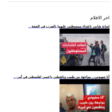
اخر الافلام
.. إصابة شابين باعتداء مستوطنين عليهما بالضرب في الضفة
.. -أنا صهيوني-.. مواجهة بين طبيب وناشطين داعمين لفلسطين في أمر