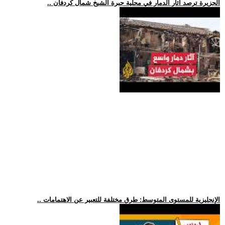
.. الجزيرة ترصد آثار الدمار في محلية جبرة الشيخ شمال كردفان
.. الإنجليزية للمستوى المتوسط: طرق مختلفة للتعبير عن الاهتمامات