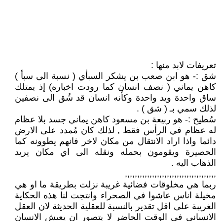
تعريفات لابد منها :
شق :- هو ابن صعب بن يشكر السبأي ( نسبة الى سبأ )
كاهن يماني ( نصف انسان كما رودت اخباره) إذ يمتلك
ساق واحدة ويد واحدة وكأنه انسان قد شُق الى نصفين
لذلك سمي بـ ( شق ) .
سُطيح :- هو ربيعة بن مسعود كاهن يماني جسد بلا عظام
له عظام في الرأس فقط , لذلك كان مُمدد على الارض
دائما واذا اراد الانتقال من مكان لاخر فانهم يطوونه كما
الحصيرة ويقومون بحمله ونقله الى اي مكان يريد
الذهاب اليه .
,,,,,,,,,,,,,,,,,,,,,,,,,,,,,,,,,,,,,
ربما هي مخلوقات فضائية غريبة نزلت بطريقة ما او هي
مخيلة اناس عاشوا في الصحراء وانتجت لنا هذه الحكاية
الغريبة على اقل تقدير بالنسبة للعقلية الحديثة لان العقل
الانساني في الوقت الحاضر لا يتصور ان يعيش الانسان