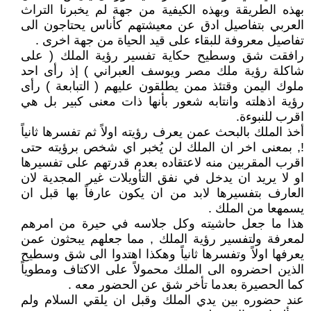
بهذه الطريقة وبهذه الكيفية من جهة لم يخبرنا التراث
العربي بتفاصيل ادق عن معيشتهم كأناس يحتاجون الى
تفاصيل معروفة للبقاء على قيد الحياة من جهة اخرى .
رافقت شق وسطيح حكاية تفسير رؤية الملك ( على
شاكلة رؤية ملك مصر ويوسف العبراني ) إذ رأى احد
ملوك اليمن وقتئذ ممن يطلقون عليهم ( التبابعة ) رأى
رؤية اذهلته وانتابه شعور بأنها ذات معنى كبير بل هي
اقرب للنبوءة.
أخذ الملك بالبحث عمن يعرف رؤيته اولاً ثم تفسرها ثانياً
!, بمعنى اخر ان الملك لن يُخبر اي شخص برؤيته حتى
اقرب المقربين منه لاعتقاده بعدم قدرتهم على تفسيرها
او لا يريد ان يدخل في نفق التأويلات غير المجدية لان
العارف بتفسيرها لابد من ان يكون عارفاً بها قبل ان
يسمهعا من الملك .
هذا ما جعل حاشيته وكل جلاسه في حيرة من امرهم
لمعرفة ولتفسير رؤية الملك , مما جعلهم يبحثون عمن
يعرفها اولاً وتفسرها ثانياً وهكذا اهتدوا الى شق وسطيح
الذين احضروه الى الملك محمولاً على الاكتاف ومطوياً
كما الحصيرة بعدما تأخر شق عن الحضور معه .
عند حضوره بين يدي الملك وقبل ان يلقي السلام ولم