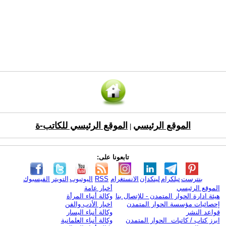
الموقع الرئيسي
الموقع الرئيسي للكاتب-ة
|
تابعونا على:
بنترست
تيلكرام
لينكدإن
الانستغرام
RSS
اليوتيوب
التويتر
الفيسبوك
الموقع الرئيسي
أخبار عامة
هيئة ادارة الحوار المتمدن - للإتصال بنا
وكالة أنباء المرأة
إحصائيات مؤسسة الحوار المتمدن
اخبار الأدب والفن
قواعد النشر
وكالة أنباء اليسار
ابرز كتاب / كاتبات الحوار المتمدن
وكالة أنباء العلمانية