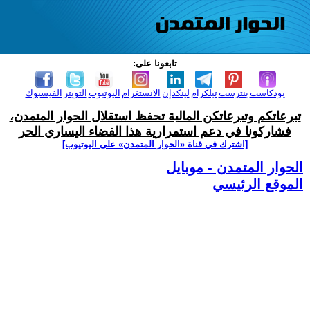
تابعونا على:
بودكاست
بنترست
تيلكرام
لينكدإن
الانستغرام
اليوتيوب
التويتر
الفيسبوك
تبرعاتكم وتبرعاتكن المالية تحفظ استقلال الحوار المتمدن،
فشاركونا في دعم استمرارية هذا الفضاء اليساري الحر
[اشترك في قناة ‫«الحوار المتمدن» على اليوتيوب]
الحوار المتمدن - موبايل
الموقع الرئيسي