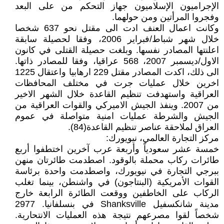
الإجراميون الإسلاميون جهاز التحكم من على البعد
وفجروا المرأتين ومن حولهما.
وكانت اعمال العنف ادت الى مقتل نحو 637 شخصا
خلال شهر شباط/فبراير 2006، وفقا لحصيلة سابقة
اعلنتها المصادر نفسها. وبلغت حصيلة القتلى في كانون
الاول/ديسمبر 2007، 568 عراقيا، وفقا للمصادر ذاتها.
الى ذلك، اكدت المصادر مقتل 229 ارهابيا واعتقال 1225
اخرين خلال عمليات جرت في مختلف المحافظات
العراقية واستهدفت تنظيم القاعدة خلال الشهر الاخير
من 2007. وينفذ الجيش الاميركي والقوات العراقية من
الجيش والشرطة عمليات امنية متواصلة في عموم
العراق لملاحقة عناصر تنظيم القاعدة(84).
مركز التجارة العالمي، نيويورك:
خمسة عشر سعودياً وأربعة عرب آخرين اختطفوا أربع
طائرات ركاب محملة بالوقود. اصطدمت طائرتان منهن
ببرجي التجارة في نيويورك، واصطدمت واحدة برئاسة
القوات الأمريكية (البنتاجون) في واشنطن، بينما تغلب
الركاب على الخاطفين ووقعت الطائرة الرابعة خارج
مدينة شانكسفيل Shanksville في بنسلفانيا. 2977
شخصاً لقوا مصرعهم نتيجة هذه العمليات الانتحارية.