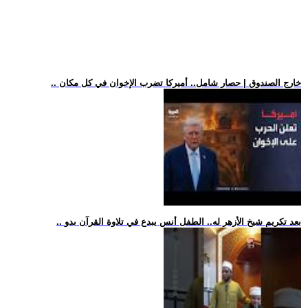
.. خارج الصندوق | حصار شامل.. أميركا تضرب الإخوان في كل مكان
.. بعد تكريم شيخ الأزهر له.. الطفل أنس يبدع في تلاوة القرآن بدو