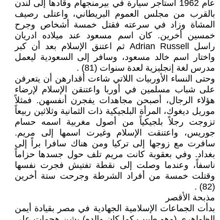
عام 1962 استأجر سيارة في بيرمنجهام وقادها إلى لندن
بالقرب من مجلس العموم البريطاني، واعتلى رصيف
المشاة وزاد في سرعته فقتل خمسة أشخاص وجرح
خمسين أخرين. كان اسم مسعود عند ميلاده ادريان
راسل Adrian Russell ثم اعتنق الإسلام بعد أن كبر
واختار اسم خالد مسعود، وسافر إلى السعودية ليعمل
مدرس لغة إنجليزية لعدة سنوات (81) .
وحتى النساء الأوربيات اللاتي شاءت أقدارهن أن يتعرفن
على شباب مسلمين في أوربا واعتنقن الإسلام لإرضاء
هؤلاء الرجال، أصبحن مجاهدات يفجرن أنفسهن. فمثلاً
موريل ديغوك، المرأة البلجيكية ذات الثمانية وثلاثين ربيعاً
تزوجت رجلاً بلجيكياً من أصول مغربية اسمه حسام
جوريس، واعتنقت الإسلام وغيرت اسمها إلى مريم.
سافرت مع زوجها إلى تركيا ومن هناك سافرا براً إلى
بغداد. وفي بعقوبة كانت مريم تلف حول جسدها حزاماً
ناسفاً، وعندما وصلت إلى نقطة تفتيش فجرت نفسها
وقتلت خمسة من أفراد الشرطة وجرحت ستة أخرين
(82) .
مذبحة الأقصر
بدأت الجماعات الإسلامية الجهادية في مصر بقيادة أيمن
الظواهري (وهو طبيب كما كان والده) بشن هجمات على