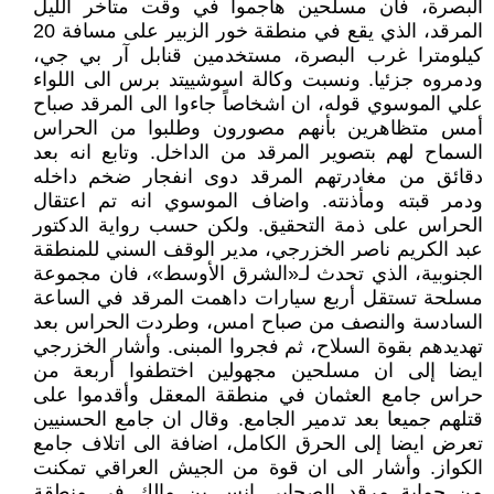
البصرة، فان مسلحين هاجموا في وقت متأخر الليل
المرقد، الذي يقع في منطقة خور الزبير على مسافة 20
كيلومترا غرب البصرة، مستخدمين قنابل آر بي جي،
ودمروه جزئيا. ونسبت وكالة اسوشييتد برس الى اللواء
علي الموسوي قوله، ان اشخاصاً جاءوا الى المرقد صباح
أمس متظاهرين بأنهم مصورون وطلبوا من الحراس
السماح لهم بتصوير المرقد من الداخل. وتابع انه بعد
دقائق من مغادرتهم المرقد دوى انفجار ضخم داخله
ودمر قبته ومأذنته. واضاف الموسوي انه تم اعتقال
الحراس على ذمة التحقيق. ولكن حسب رواية الدكتور
عبد الكريم ناصر الخزرجي، مدير الوقف السني للمنطقة
الجنوبية، الذي تحدث لـ«الشرق الأوسط»، فان مجموعة
مسلحة تستقل أربع سيارات داهمت المرقد في الساعة
السادسة والنصف من صباح امس، وطردت الحراس بعد
تهديدهم بقوة السلاح، ثم فجروا المبنى. وأشار الخزرجي
ايضا إلى ان مسلحين مجهولين اختطفوا أربعة من
حراس جامع العثمان في منطقة المعقل وأقدموا على
قتلهم جميعا بعد تدمير الجامع. وقال ان جامع الحسنيين
تعرض ايضا إلى الحرق الكامل، اضافة الى اتلاف جامع
الكواز. وأشار الى ان قوة من الجيش العراقي تمكنت
من حماية مرقد الصحابي انس بن مالك في منطقة