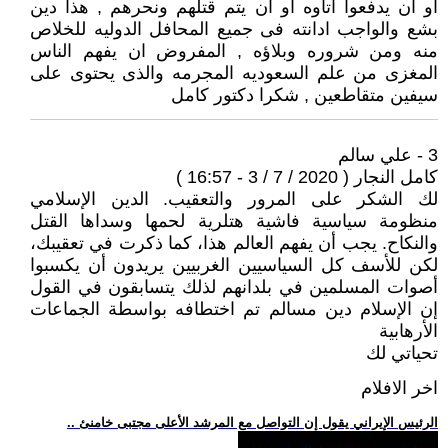
او ان يدفعوا اتاوه او ان يتم قتلهم ونحرهم , هذا دين
بشع والواجب ادانته فى جميع المحافل الدوليه للخلاص
منه ومن شروره وبلاؤه , المفروض ان يفهم الناس
المغزى من علم السعوديه المجرمه والذى يحتوى على
سيفين متقاطعين , شكرا دكتور كامل
3 - علي سالم
كامل النجار ( 2020 / 7 / 3 - 16:57 )
لك الشكر على المرور والتعقيب. الدين الإسلامي
منظومة سياسية فاشية هتلرية لحمها وسداها القتل
والنكاح. يجب أن يفهم العالم هذا، كما ذكرت في تعقيبك،
لكن للأسف كل السياسيين الغربيين يريدون أن يكسبوا
أصوات المسلمين في بلدانهم لذلك يتسابقون في القول
إن الإسلام دين مسالم تم اختطافه بواسطة الجماعات
الأرهابية
تحياتي لك
اخر الافلام
.. الرئيس الإيراني يقول إن التواصل مع المرشد الأعلى مجتبى خامنئ