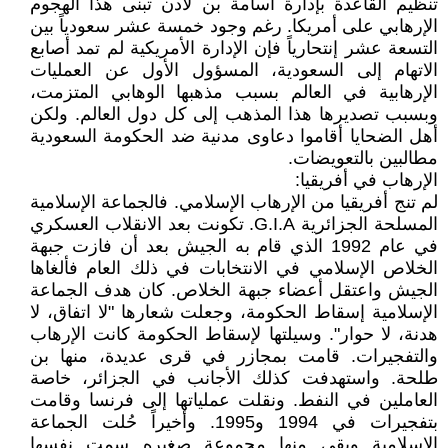
تنظيم القاعدة بإدارة أسامة بن لادن تبنى هذا الهجوم
الإرهابي على أمريكا. رغم وجود خمسة عشر سعودياً بين
التسعة عشر إنتحارياً فإن الإدارة الأمريكية لم تمد أصابع
الاتهام إلى السعودية، المسؤول الأول عن العمليات
الإرهابية في العالم بسبب مذهبها الوهابي المتزمت،
وبسبب تصديرها هذا المذهب إلى كل دول العالم. ولكن
أهل الضحايا أقاموا دعاوى مدنية ضد الحكومة السعودية
مطالبين بالتعويضات.
الإرهاب في أفريقيا:
لم تنج أفريقيا من الإرهاب الإسلامي. فالجماعة الإسلامية
المسلحة الجزائرية G.I.A. تكونت بعد الانقلاب العسكري
في عام 1992 الذي قام به الجيش بعد أن فازت جبهة
الخلاص الإسلامي في الانتخابات في ذلك العام فألغاها
الجيش واعتقل أعضاء جبهة الخلاص. كان هدف الجماعة
الإسلامية إسقاط الحكومة، وجعلت شعارها "لا اتفاق، لا
هدنة، لا حوار". وسيلتها لإسقاط الحكومة كانت الإرهاب
والتفجيرات. قامت بمجازر في قرى عديدة، منها بن
طلحة. واستهدفت كذلك الأجانب في الجزائر، خاصة
العاملين في النفط. ونقلت عملياتها إلى فرنسا وقامت
بتفجيرات في 1994 و1995. وأخيراً حُلت الجماعة
الإسلامية وبقي منها مجموعة صغيره سمت نفسها