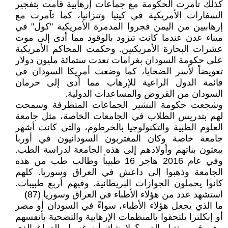
كذلك تآمرت الحكومة مع جماعات إرهابية قامت بتفجير
السفارات الأمريكية في كينيا وتنزانيا، كما تآمرت مع
إرهابيين من اليمن فجروا المدمرة الأمريكية "كول" في
ميناء عدن عندما كانت تتزود بالوقود مما أدى إلى موت
عشرات البحارة الأمريكيين. وحكمت المحاكم الأمريكية
على حكومة السودان بغرامات تعدت ستمائة مليون دولار
تعويضاً لأسر الضحايا، كما وضعت أمريكا السودان في
قائمة الدول الراعية للإرهاب مما أدى إلى حرمان
السودان من القروض والمساعدات الدولية.
وشجعت حكومة البشير الجماعات المتطرفة وسمحت
لهم بتدريس الطلاب في الجامعات الخاصة، مثل جامعة
العلوم الطبية والتكنولوجيا بالخرطوم، والتي كانت أشهر
جامعة خاصة وكان المغتربون السودانيون في أوربا
يبعثون بناتهم وأولادهم إلى هذه الجامعة لدراسة الطب.
وفي عام 2016 هاجر 16 طبيباً وطالب طب من هذه
الجامعة وذهبوا إلى داعش في العراق وسوريا. كلهم
كانوا يحملون الجوازات البريطانية. وفيهم أربع طبيبات.
استشهد عدد من هؤلاء الأطباء في العراق وسوريا (87)
ما الذي يجعل هؤلاء الأطباء، سواءً في السودان أو مصر
أو إنكلترا يلتحقوا بالمنظمات الإرهابية والتضحية بأنفسهم