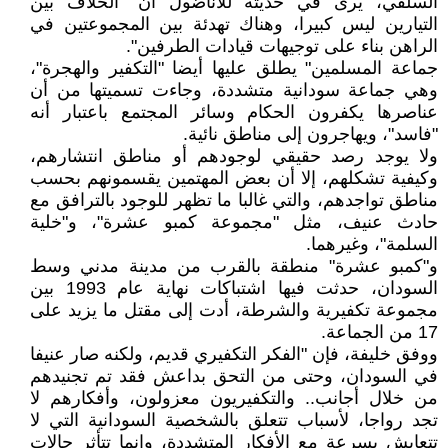
السلفي، يرى في حديثه للأناضول أن "الخلاف بين
التيارين ليس كبيرا، وهناك تهدئة بين المجموعتين في
الراهن بناء على توجيهات قيادات الطرفين".
جماعة المسلمين" يطلق عليها أيضا "التكفير والهجرة"،
وهي جماعة سودانية متشددة، وجاءت تسميتها من أن
عناصرها يكفرون الحكام وسائر المجتمع باعتبار أنه
"فاسد"، ويهاجرون إلى مناطق نائية.
ولا يوجد رصد حقيقي لوجودهم أو مناطق انتشارهم،
وكيفية تشكلهم، إلا أن بعض المهتمين يقسمونهم بحسب
مناطق تواجدهم، والتي غالبا ما تظهر للوجود بالترافق مع
حادث عنيف، مثل "مجموعة كمبو عشرة"، و"خلية
السلمة"، وغيرهما.
و"كمبو عشرة" منطقة بالقرب من مدينة مدني وسط
السودان، حدثت فيها اشتباكات نهاية عام 1993 بين
مجموعة تكفيرية والشرطة، أدت إلى مقتل ما يزيد على
17 من الجماعة.
ووفق خليفة، فإن "الفكر التكفيري قديم، ولكنه صار عنيفا
في السودان، وحتى من التحق بداعش فقد تم تجنيدهم
من خلال أجانب.. والتكفيريون معزولون، وأفكارهم لا
تجد رواجا، لأسباب تتعلق بالشخصية السودانية التي لا
تتعايش بسرعة مع الأفكار المتشددة، وإنما تتأثر حالات