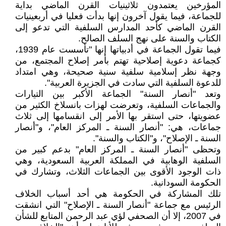
المؤرخين يعتمدون ثلاثينيات القرن الماضي بداية
للجماعة، فيما يقول آخرون إنها بدأت فعليا في أربعينيات
القرن الماضي كأحد المدارس السلفية التي تدعو إلى
الكتاب والسنة على نهج السلف الصالح.
فيما تقول الجماعة في أدبياتها إنها "تأسست عام 1939،
كجماعة دعوية إصلاحية تهتم بأمر إصلاح المجتمع، من
وجهة نظر إسلامية سلفية سنية صحيحة، وهي امتداد
للدعوة السلفية التي سادت في الجزيرة العربية".
وتعد "أنصار السنة" الجماعة الأكبر بين التيارات
والجماعات السلفية، وتعرضت لهزات بانسلاخ الكثير من
عضويتها، حتى استقر بها الأمر إلى انقسامها إلى ثلاث
جماعات، هي: "أنصار السنة ـ المركز العام"، و"أنصار
السنة ـ الإصلاح"، و"الكتاب والسنة".
وتحظى "أنصار السنة ـ المركز العام" بدعم كبير من
السلفية الوهابية في المملكة العربية السعودية، وهي
ذات الوجود الأقوى بين الجماعات الثلاث، وتشارك في
الحكومة السودانية.
تلك المشاركة في الحكومة هي أحد أسباب الخلاف
الرئيس مع جماعة "أنصار السنة ـ الإصلاح" التي انشقت
في 2007، إلا أن الصحفي لؤي عبد الرحمن المتابع للشأن