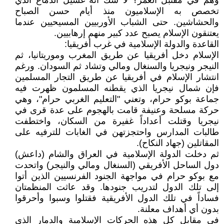
وهم في مقتبل العمر؟ لا شك أنه غسيل الدماغ الذي
تخصص به الإسلاميون منذ أيام حسن الصباح
والحشاشين. حتى الشباب الأوربيين المسيحيين عندما
يعتنقون الإسلام يصبح عدد كبير منهم إرهابيين.
القاعدة والدولة الإسلامية في غرب أفريقيا:
الإسلام دخل أفريقيا عن طريق المغرب وموريتانيا، ثم
النيجر ونيجريا والسنغال ومالي وتشاد ثم السودان. ورغم
انتشار الإسلام في أفريقيا عن طريق التجار المسلمين
فإن شمال نيجريا الذي يقطنه المسلمون ظهرت فيه
جماعة بوكو حرام، وتعني "التعليم الغربي حرام"، وهي
حركة مسلحة وعنيفة قامت بالهجوم على عدة قرى في
نيجريا وقتلت أعداداً غفيرة من السكان، واختطفت
طالبات المدارس واحتجزتهن في الغابات للترفيه على
المقاتلين (جهاد النكاح).
ثم دخلت الدولة الإسلامية في العراق والشام (داعش)
دول الساحل الأفريقي (السنغال ومالي والنيجر) واتحدت
مع بوكو حرام في مواجهة الجنود الفرنسيين الذين أتوا
إلى تلك الدول لتدريب جنودها. وقد عاثت المنظمتان
فساداً في تلك الدول الأفريقية فقتلوا وسبوا وأحرقوا
بدون أي أهداف معلنة.
في مقابل كل هذه الحركات الإسلامية والدمار الذي