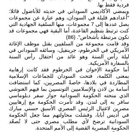
فردية فقط بها.
ويمضي الأكاديمي السوداني في حديثه للأناضول قائلا:
"أعدادهم قليلة في السودان، وهم عبارة عن مجموعات
يصل عددها إلى 7 مجموعات، منها السلفية الجهادية التي
كنت ترتبط بتنظيم القاعدة، أما البقية فهي مجموعات قد
تكون مرتبطة بأشخاص". (86)
وقد قامت مجموعة من السلفيين بقتل موظف الإغاثة
الأمريكي في الخرطوم، جرينفيل، وسائقه السوداني في
ليلة رأس السنة وهو عائد من احتفال رأس السنة
بالسفارة الأمريكية.
أما حكومة الإخوان في الخرطوم فقد كانت إرهابية
بمعنى الكلمة، فتحت السودان للجماعات الإسلامية
المطاردة في بلادها، خاصةً المصريين، كما استضافت
أسامة بن لادن والإسلاميين التونسيين بما فيهم الغنوشي
الذي منحته الحكومة السودانية جواز سفر دبلوماسي
سافر به إلى لندن. وقد تآمرت الحكومة مع إرهابيين
مصرين لاغتيال الرئيس المصري الأسبق حسني مبارك
في أديس أبابا، وفشلت محاولتهم مما جعل الحكومة
السودانية ترضخ لأي مطلب مصري حتى لا تُصعّد
الحكومة المصرية القضية إلى الأمم المتحدة.