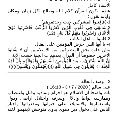
الأستاذ كامل
عندما يكون الفرآن كلام الله وصالح لكل زمان ومكان
وآياته تقول :
1-(فاقتلوا المشركين حيث وجدتموهم)
2-سَأُلْقِي فِي قُلُوبِ الَّذِينَ كَفَرُوا الرُّعْبَ فَاضْرِبُوا فَوْقَ
الْأَعْنَاقِ وَاضْرِبُوا مِنْهُمْ كُلَّ بَنَانٍ (12)
3-قاتلوا ... اهل الكتاب
4- يا أيها النبي حرٌض المؤمنين على القتال
مش حلوة بحق المتطرفين من الإسلاميين أن لا يقٌتلوا
الأخرين خصوصاً أن القرآن يعدهم ب الجنة حسب الآية
إنَّ اللَّهَ اشْتَرَىٰ-;- مِنَ الْمُؤْمِنِينَ أَنفُسَهُمْ وَأَمْوَالَهُم بِأَنَّ لَهُمُ
الْجَنَّةَ ۚ-;- يُقَاتِلُونَ فِي سَبِيلِ اللَّهِ (((((فَيَقْتُلُونَ وَيُقْتَلُونَ)))))
2 - وصف الحاله
على سالم ( 2020 / 7 / 3 - 16:18 )
بات واضحا ان الاسلام هو اجرام وساديه وقتل واغتصاب
وممارسه لواط واذلال وسرقه واحتلال اراضى ودول
واستعمارها والاستيلاء على خيراتها ومقدراتها واجبار
الناس على دخول دين دموى بدوى متوحش لايفهموا لغته