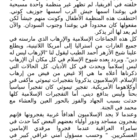
خلفته في أفريقيا، لم تظهر غير منظمة واحدة مسيحية
في يوغندا اسمها جيش الرب أسسها جوزيف كوني.
اختطفت هذه المنظمة الأطفال وكونت منهم جيشاً لكن
مفعولها كان محدوداً في يوغندا وجنوب السودان. والآن
لم يعد لها أثر يذكر.
كل هذه الجماعات الإسلامية والإرهاب الذي مارسته في
جميع الغارات من أستراليا إلى أمريكا اللاتينية، ويطلع
علينا شيخ الأزهر أحمد الطيب ليقول لنا "الإرهاب ليس له
دين". ويردد بعده شيوخ الإسلام في كل مكان أن الإرهاب
ليس إسلامياً ويحدث في كل الأديان. كل الحالات التي
ذكرناها أعلاه ما هي إلا غيض من فيض من إرهاب
الإسلام. الإسلاميون يذكرونا بتفجيرات تيموثي ماكفى في
أوكلاهوما الأمريكية. تفجير تيموثي كان تفجيراً سياسياً
بحتاً وليس بدافع ديني. أما التفجيرات الإسلامية كلها
حدثت بسبب الجهاد والفوز بالحور العين والعشاء مع
محمد في الجنة.
وعندما لا يجد الإسلاميون أهدافاً غربية يفجرونها فإنهم
يفجرون مساجد ودور أولياء بعضهم البعض كما حدث في
سامراء العراقية عندما فجروا مرقدي الإمامين
العسكريين. " وحسب مسؤول أمني عراقي كبير في