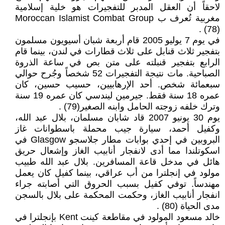
لاحقاً أن العقل المدبر للتفجيرات هو خلية إسلامية
مغربية تُعرف ب Moroccan Islamist Combat Group
(78) .
في يوم 7 يوليو 2005 قام أربعة شبان أسيويون مسلمون
بتفجير ثلاث قنابل على ثلاث قطارات في لندن، بينما قام
الرابع بتفجير قنبلته على متن بص في ساعة الذروة
الصباحية. مات نتيجة التفجيرات 52 شخصاً وجُرح حوالي
سبعمائة شخص. أحد الإرهابيين، حسيب حسين، كان
عمره 18 سنة فقط. جيرمين ليندسي كان عمره 19 سنة
وترك خلفه زوجته الحامل وابنه الصغير(79) .
يوم 30 يونيو 2007 قاد شابان مسلمان، بلال عبد الله،
وكفيل أحمد، سيارة جيب محملة باسطوانات غاز
البروبين في إحدي بوابات مطار جلاسجو Glasgow في
اسكوتلندا مما أدى لانفجار أنابيب الغاز وإشعال حريق
هائل في مدخل قاعة المسافرين. بلال عبد الله طبيب
مولود في إنجلترا من أب عراقي، بينما كفيل كان يعمل
مهندساً. توفي كفيل بسبب الحروق التي أصابته جراء
انفجار أنابيب الغاز، وحكمت المحكمة على بلال بالسجن
مدى الحياة (80) .
خالد مسعود المولود في مقاطعة كينت Kent بإنجلترا في