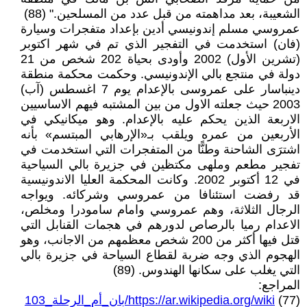
الشعيبة، بعد مداهمته من قبل عدد من المسلحين." (88)
عمروسي مسلم إندونيسي أدين بإعداد متفجرات وسيارة
(فان) استخدمت في التفجير الذي تم في شهر اكتوبر
(تشرين الأول) 2002 وأودى بحياة 202 شخص من 21
دولة في منتجع بالي الإندونيسي. وحكمت محكمة منطقة
دينباسار على عمروسى بالإعدام يوم 7 اغسطس (آب)
2003 حيث جعلته الاول من بين المشتبه فيهم الاساسيين
الاربعة الذين يحكم عليه بالإعدام. وهو ميكانيكي في
الأربعين من عمره ويلقب بـ«الإرهابي المبتسم» بأنه
اشترَى الشاحنة وطنًّا من المتفجرات التي استخدمت في
تفجير مطعم وملهى مكتظين في جزيرة بالي السياحية
في 12 أكتوبر 2002. وكانت المحكمة العليا الاندونيسية
قد رفضت استئنافا من عمروسي وشركائه. ويواجه
الرجال الثلاثة، وهم عمروسي وامام سامودرا ومخلص،
الاعدام رميا بالرصاص لدورهم في هجمات القنابل التي
قتل فيها أكثر من 200 شخص معظمهم من الاجانب، وهو
الهجوم الذي وجه ضربة لقطاع السياحة في جزيرة بالي
التي يغلب على سكانها الهندوس. (89)
المراجع:
(77)
https://ar.wikipedia.org/wiki/بان_أم_الرحلة_103