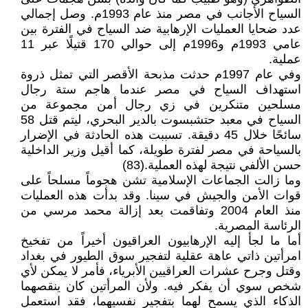
السياح الأجانب في مصر منذ عام 1993م. وصل إجمالي
عدد ضحايا العمليات الإرهابية ضد السياح في الفترة بين
عامي 1993م و1996م إلى حوالي 170 قتيلًا عبر 11
عملية.
وفي عام 1997م حدثت مذبحة الأقصر التي تمثل ذروة
استهداف السياح في مصر عندما هاجم ستة رجال
مسلحين متنكرين في زي رجال أمن مجموعة من
السياح في معبد حتشبسوت بالدير البحري، ليتم قتل 58
سائحًا خلال 45 دقيقة. تسببت هذه الحادثة في الإضرار
بالسياحة في مصر لفترة طويلة، كما أقيل وزير الداخلية
حسن الألفي نتيجة لهذه العملية.(83)
وما زالت الجماعات الإسلامية تشن هجوماً مسلحاً على
قوات الأمن والجيش في سينا. وقد بدأت هذه العمليات
منذ العام 2004 وتفاقمت بعد إزالة محمد مرسي من
الرئاسة المصرية.
أما ما لجأ إليه الإرهابيون العراقيون أخيراً من تفخيخ
امرأتين ذاتي عاهة عقلية لتفجير سوق الطيور في بغداد
وقتل وجرح عشرات العراقيين الأبرياء، فأمر لا يمكن لأي
شخص سوي أن يفكر فيه. ولأن المرأتين كان ينقصهما
الذكاء الذي يسمح لهما بتفجير نفسيهما، فقد استعمل