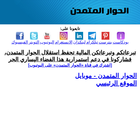
تابعونا على:
بودكاست
بنترست
تيلكرام
لينكدإن
الانستغرام
اليوتيوب
التويتر
الفيسبوك
تبرعاتكم وتبرعاتكن المالية تحفظ استقلال الحوار المتمدن،
فشاركونا في دعم استمرارية هذا الفضاء اليساري الحر
[اشترك في قناة ‫«الحوار المتمدن» على اليوتيوب]
الحوار المتمدن - موبايل
الموقع الرئيسي