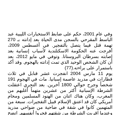
وفي عام 2001، حكم على ضابط الاستخبارات الليبية عبد
الباسط المقرحي بالسجن مدى الحياة بعد إدانته بـ 270
تهمة قتل فيما يتصل بالتفجير. في أغسطس 2009،
أفرجت عنه الحكومة الاسكتلندية لأسباب إنسانية بعد
إصابته بسرطان البروستاتا. وتوفي في مايو 2012، بعد
أن كان الشخص الوحيد الذي تمت إدانته بالهجوم. وقد أكد
باستمرار على براءته.(77)
يوم 11 مارس 2004 انفجرت عشر قنابل في ثلاث
قطارات في مدريد عاصمة إسبانيا. مات في الهجوم 191
شخصاً وجرح حوالي 1800 أخرين. بعد التحري اعتقلت
الشرطة الإسبانية أكثر من عشرين متهماً أغلبهم من
المغرب، وكان هناك اثنان من الهنود المسلمين ومحام
أمريكي كان قد اعتنق الإسلام قبيل التفجيرات. سبعة من
المتهمين كانوا في شقة في ضاحية من ضواحي مدريد
وعندما اقربت الشرطة من شقتهم فجروا أنفسهم. اتضح