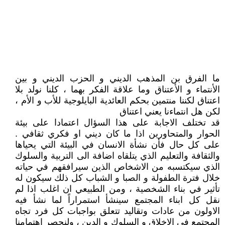
ما الفرق بن المذهب الديني و الحزب الديني و بين
الأنتماء و الأعتناق وما علاقة الفكر بهما ، كلنا نولد بلا
اعتناق لكننا منتمين بحكم العائدية البايلوجية للأب و الأم ،
لكن هل انتماءنا يعني اعتناق
قد تختلف الاجابة على هذا السؤال اعتمادا على بيئة
الحوار والمتحاورين اذا ما كان ديني او فكري ثقافي .
على كل حال فأن نشأة الانسان في البيئة التي يحياها
والثقافة والتعليم الذي يتلقاه اضافة الى التربية والسلوك
الذي سيكتسبه من الاشخاص الذين سيرافقهم في حياته
خلال فترة الطفولة و الصبا و الشباب كل ذلك سيكون له
تأثير في بناء الشخصية ، ومن الطبيعي ان اغلب اذا لم
نقل كل ابناء المجتمع سينشأ استمراراً لما نشأ فيه
الاولون من عادات وتقاليد تتعلق بواجبات كل فرد تجاه
المجتمع في الاخلاق و السلوك و الدين ، ولنحصر اهتمامنا