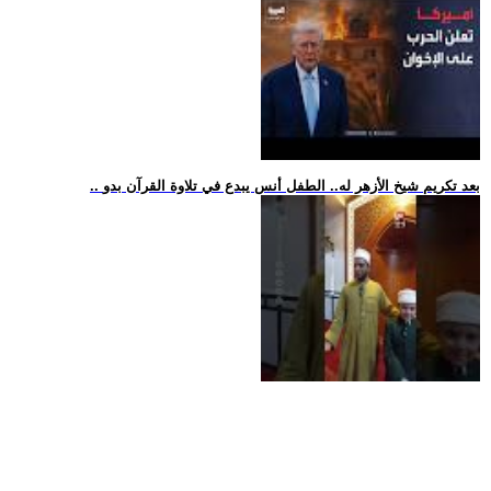
.. بعد تكريم شيخ الأزهر له.. الطفل أنس يبدع في تلاوة القرآن بدو