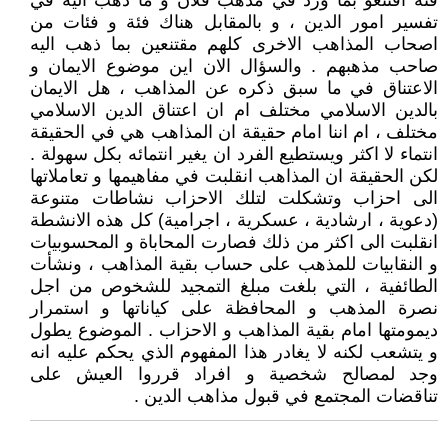
فئة اقتنعو بما ورد في مذهب فلان و ما ذهب اليه في
تفسير امور الدين ، و بالمقابل هناك فئة و فئات من
اصحاب المذاهب الاخرى كلهم مقتنعين بما ذهب اليه
صاحب مذهبهم . والسؤال الان اين موضوع الايمان و
الاعتناق في ما سبق ذكره عن المذاهب ، هل الايمان
بالدين الاسلامي مختلف ام ان اعتناق الدين الاسلامي
مختلف ، ام اننا امام حقيقة ان المذاهب هي في الحقيقة
انتماء لا اكثر ويستطيع الفرد ان يغير انتمائه بكل سهولة .
لكن الحقيقة ان المذاهب انقلبت في مفاهيمها و تعاملاتها
الى احزاب وتشكلت لتلك الاحزاب نشاطات متنوعة
(دعوية ، ارشادية ، عسكرية ، اجرامية) كل هذه الانشطة
انقلبت الى اكثر من ذلك فصارت المحاباة و المحسوبيات
و النقابيات للمذهب على حساب بقية المذاهب ، ونشأت
الطائفية ، التي بلغت مبلغ التمجيد للشخوص من اجل
نصرة المذهب و المحافظة على كياناتها و استمرار
ديمومتها امام بقية المذاهب و الاحزاب . الموضوع يطول
و يتشعب لكنه لا يغادر هذا المفهوم الذي يحكم عليه انه
وجد لمصالح شخصية و افراد قرروا العيش على
تناقضات المجتمع في قبول مذاهب الدين .