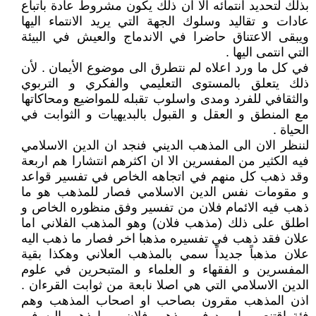
بذلك لتحديد انتمائه الا ان ذلك يكون مشروط عادة باتباع
عادات و تقاليد وسلوك الجهة التي يريد الانتماء اليها
ويبقى الاعتناق حاضرا في الاندماج والعيش في البيئة
التي انتمى اليها .
في كل ما ورد اعلاه لم نتطرق الى موضوع الأيمان . لأن
ذلك يتعلق بالمستوى التعليمي والفكري و التربوي
والثقافي للفرد ومدى واسلوب تقبله للمواضيع ومحاكاتها
مع المنطق و العقل و القبول بالبديهيات و الثوابت في
الحياة .
لننظر الان الى المذهب الديني فنجد ان الدين الاسلامي
فيه الكثير من المفسرين الا ان اكثرهم انتشارا هم اربعة
وقد ذهب كل منهم في اتجاهه الخاص في تفسير قواعد
و مقومات نفس الدين الاسلامي فصار للمذهب هو ما
ذهب فيه الائمام فلان من تفسير وفق منظوره الخاص و
اطلق على ذلك (مذهب فلان) وهو المذهب الفلاني اما
علان فقد ذهب في تفسيره مذهبا اخر فصار ما ذهب اليه
علان مذهباً جديداً سمي بالمذهب العلاني وهكذا بقية
المفسرين و الفقهاء و العلماء و المتبحرين في علوم
الدين الاسلامي التي هي اصلا نابعة من ثوابت القرءان .
اذن المذهب مقرون بصاحب او اصحاب المذهب وهم