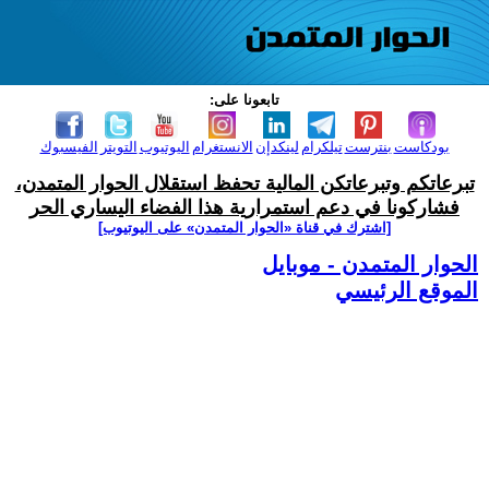
تابعونا على:
بودكاست
بنترست
تيلكرام
لينكدإن
الانستغرام
اليوتيوب
التويتر
الفيسبوك
تبرعاتكم وتبرعاتكن المالية تحفظ استقلال الحوار المتمدن،
فشاركونا في دعم استمرارية هذا الفضاء اليساري الحر
[اشترك في قناة ‫«الحوار المتمدن» على اليوتيوب]
الحوار المتمدن - موبايل
الموقع الرئيسي