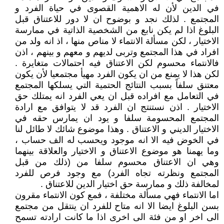
في الدين لأن له الاهمية القصوى في حياة الفرد و
المجتمع . لذلك نجد و بوضوح ان لا دور للاعتناق قبل
البلوغ اذا لم يكن نابع من الشخصية الذاتية في ممارسة
الاختيار ، لكن مسألة الانتماء لا مناص منها ، اذ انه ولد من
افراد في هذا المجتمع وتربى لديهم و معهم و بينهم ، اذن
فالانتماء محسوم لكن الاعتناق فيه احتمالات متغايرة .
لكن هذا لا يمنع من ان يكون الفرد مهيأ مجتمعيا لأن يكون
معتنق سلفاً بسبب النتائج الحتمية التي يسلكها المجتمع
في التعامل مع افراده قبل ان يعي الفرد انه يمتلك حق
الاختيار . اذن نستنتج ان الفرد قد لا يتوافق مع ارادة
المجتمع المحسومة سلفا و يود ان يمارس حقه في
الاختيار الديني و الاعتناق . وهذا موضوع شائك لا طائل لنا
في الخوض فيه الا انه موجود ويحسب له الف حساب ،
وما يهمنا هو موضوع الاعتناق و الاختيار والعلاقة بينهما
وهي ان الاعتناق محسوم سلفا من (ذلك من قبل
المجتمع ونظرته تجاه الفرد) مع وجود فرص للفرد
لمخالفة ذلك و ممارسة حق اختيار الدين للاعتناق .
اما الانتماء فهي مسألة مختلفة ، فمع كون الانتماء مقرون
بسن البلوغ ايضا الا انه متاح للفرد ان ينتقل من مجتمع
الى اخر او من فئة الى اخرى اذا ما كانت ارادته تسمح