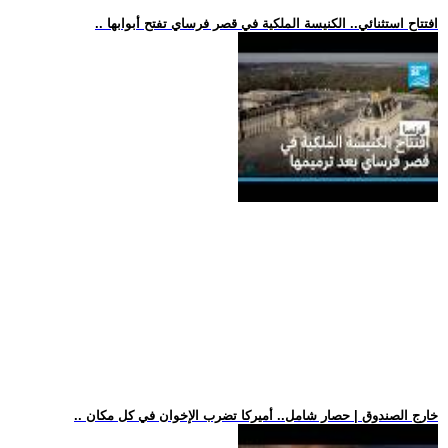
.. افتتاح استثنائي.. الكنيسة الملكية في قصر فرساي تفتح أبوابها
.. خارج الصندوق | حصار شامل.. أميركا تضرب الإخوان في كل مكان