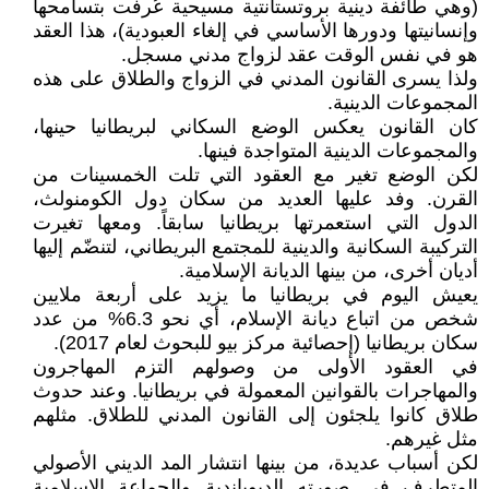
(وهي طائفة دينية بروتستانتية مسيحية عُرفت بتسامحها
وإنسانيتها ودورها الأساسي في إلغاء العبودية)، هذا العقد
هو في نفس الوقت عقد لزواج مدني مسجل.
ولذا يسرى القانون المدني في الزواج والطلاق على هذه
المجموعات الدينية.
كان القانون يعكس الوضع السكاني لبريطانيا حينها،
والمجموعات الدينية المتواجدة فينها.
لكن الوضع تغير مع العقود التي تلت الخمسينات من
القرن. وفد عليها العديد من سكان دول الكومنولث،
الدول التي استعمرتها بريطانيا سابقاً. ومعها تغيرت
التركيبة السكانية والدينية للمجتمع البريطاني، لتنضّم إليها
أديان أخرى، من بينها الديانة الإسلامية.
يعيش اليوم في بريطانيا ما يزيد على أربعة ملايين
شخص من اتباع ديانة الإسلام، أي نحو 6.3% من عدد
سكان بريطانيا (إحصائية مركز بيو للبحوث لعام 2017).
في العقود الأولى من وصولهم التزم المهاجرون
والمهاجرات بالقوانين المعمولة في بريطانيا. وعند حدوث
طلاق كانوا يلجئون إلى القانون المدني للطلاق. مثلهم
مثل غيرهم.
لكن أسباب عديدة، من بينها انتشار المد الديني الأصولي
المتطرف في صورته الديوباندية والجماعة الإسلامية