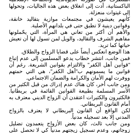
الباكستانية، أدت إلى انغلاق بعض هذه الجاليات، وتحولها
إلى غيتوات منعزلة.
كأنهم يعيشون في مجتمعات موازية بتقاليد خانقة،
وقوانين دينية لا تطبق حتى في بلدانهم الأصلية.
والأهم أن أكثر من تعاني هي المرأة، التي يحّملونها
مفاهيم الشرف والتقاليد، والويل لمن تسول لها أن تعيش
حياتها كما تريد.
هذا الوضع انعكس أيضاً على قضايا الزواج والطلاق.
فمن جانب، انتشر خطاب يدعو المسلمين إلى عدم إتباع
"قوانين أهل الكفر" والالتزام بقوانين الشريعة. رغم أن
قوانين ما يسمونهم ب"أهل الكفر"، هي التي حمتهم
ووفرت لهم الأمان والكرامة والضمان الاجتماعي.
ومن جانب أخر، كان هناك عدم إدراك من قبل الكثير من
الأسر المسلمة بطبيعة القوانين القائمة في بريطانيا.
فالكثيرون والكثيرات اعتقدن أن الزواج الديني معترف به
أمام القانون البريطاني.
لكن الواقع أن القانون البريطاني لا يعترف بالزواج
المدني إلا بعد تسجيله مدنياً.
ومن جانب ثالث، كان بعض الأزواج يتعمدون تضليل
زوجاتهم، وعدم تسجيل زيجتهم مدنياً كي لا تحصل على