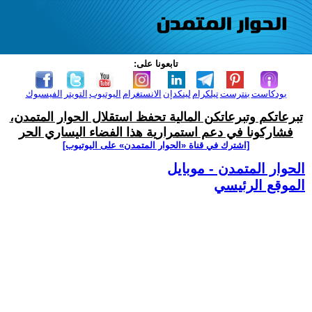
تابعونا على:
بودكاست
بنترست
تيلكرام
لينكدإن
الانستغرام
اليوتيوب
التويتر
الفيسبوك
تبرعاتكم وتبرعاتكن المالية تحفظ استقلال الحوار المتمدن،
فشاركونا في دعم استمرارية هذا الفضاء اليساري الحر
[اشترك في قناة ‫«الحوار المتمدن» على اليوتيوب]
الحوار المتمدن - موبايل
الموقع الرئيسي