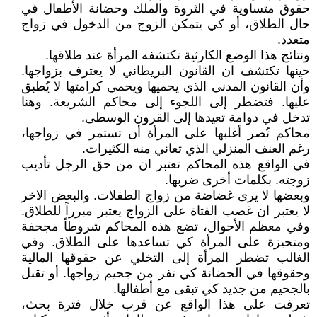
حقوق متساوية في الثروة والملك وحضانة الأطفال في
حال الطلاق، أو كي يتمكن الزوج من الدخول في زواج
متعدد.
ونتائج هذا الوضع الكارثية تكتشفه المرأة عند طلاقها.
حينها تكتشف ان القانون البريطاني لا يعترف بزواجها.
وأن القانون المدني الذي يحميها ويحمي كرامتها لا يُطبق
عليها. فتضطر إلى اللجوء إلى محاكم الشريعة. وهنا
تدخل في دوامة تعيدها إلى القرون الوسطى.
محاكم تُصر أغلبها على المرأة أن تستمر في زواجها،
رغم العنف المنزلي الذي تعاني منه الكثيرات.
في الواقع هذه المحاكم تعتبر ان من حق الرجل تأديب
زوجته. بكلمات أخرى ضربها.
وبعضها لا يرى غضاضة من زواج الطفلات. والبعض الاخر
لا يعتبر ان غصب الفتاة على الزواج يعتبر مبرراً للطلاق.
وفي معظم الأحوال، تضع هذه المحاكم شروطاً مجحفة
ومتحيزة على المرأة كي تساعدها على الطلاق. وفي
الغالب تضطر المرأة إلى التخلي عن حقوقها المالية
وحقوقها في الحضانة كي تفر من جحيم زواجها. أو تقبل
بالجحيم من جديد كي تبقى مع أطفالها.
تعرفت على هذا الواقع عن قرب خلال فترة بحث،