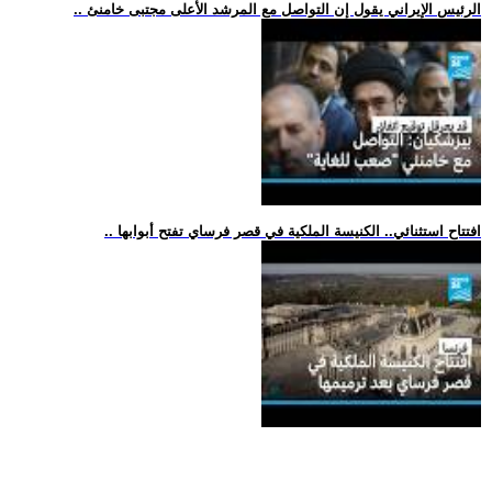
.. الرئيس الإيراني يقول إن التواصل مع المرشد الأعلى مجتبى خامنئ
.. افتتاح استثنائي.. الكنيسة الملكية في قصر فرساي تفتح أبوابها