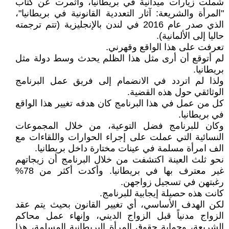
شملت زيارات ميدانية في بريطانيا، وأثمرت عن كتاب
"المرأة والشريعة: آثار التعددية القانونية في بريطانيا"،
الذي صدر عام 2016 في لندن بالإنجليزية (تتم ترجمته
حاليا إلى الألمانية).
تعرفت على هذا الواقع وقهرني.
لم أتوقع أن أرى مثل هذا الظلم يحدث وسط دولة مثل
بريطانيا.
ولذا لم اتردد في الانضمام إلى فريق عمل البرنامج
الوثائقي حول هذه القضية.
كل من عمل في هذا البرنامج كان هدفه تغيير هذا الواقع
في بريطانيا.
وكان للبرنامج فضل التوعية، من خلال المجموعات
النسائية التي عملت على إجراء الحوارات واللقاءات مع
الف امرأة مسلمة في عينات مختارة داخل بريطانيا.
نحو ثلث العينة اكتشفت من خلال البرنامج أن زيجاتهم
غير معترف بها في بريطانيا. وأكدت أكثر من 78%
رغبتهن في تسجيل زواجهن.
كانت هذه حصيلة إيجابية للبرنامج.
لكن الهدف الأساسي، أي تغيير القانون بحيث يتم عقد
الزواج مدنياً قبل الزواج الديني، وإنهاء عمل محاكم
الشريعة، وحماية حقوق المرأة البريطانية المسلمة، هذا