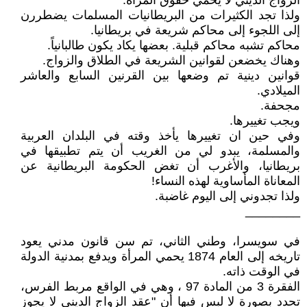
الزواج الديني لا يحمي حقوق المرأة.
ولذا تجد الكثيرات من البريطانيات المسلمات يضطررن
إلى اللجوء إلى محاكم شريعة في بريطانيا.
محاكم تشبه محاكم قبلية. بعضها يكاد يكون طالبانياً.
وهناك يخضعن لقوانين الشريعة في الطلاق والزواج.
قوانين دينية تم وضعها بين القرنين السابع والعاشر
الميلادي.
مجحفة.
ويجب تغييرها.
وفي حين ان تغييرها يأخذ وقته في البلدان العربية
والمسلمة، يبدو لي من الغريب أن يتم تطبيقها في
بريطانيا، والأغرب أن تغض الحكومة البريطانية عن
المعاناة المأساوية لهذه النساء!
ولذا تجدوني إلى اليوم غاضبة.
________
في سويسرا، وطني الثاني، تم سن قانون مدني يعود
تاريخه إلى العام 1874 يحمي المرأة ويدفع بمدنية الدولة
في الوقت ذاته.
الفقرة 3 من المادة 97 ، وهي في الواقع مربط الفرس،
تحدد بصورة لا لبس فيها أن "عقد الزواج الديني لا يجوز