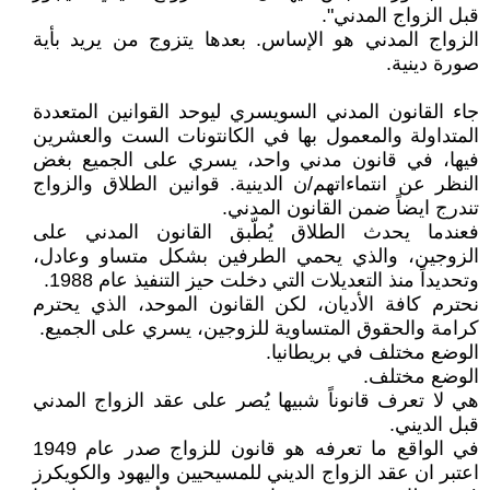
قبل الزواج المدني".
الزواج المدني هو الإساس. بعدها يتزوج من يريد بأية
صورة دينية.
جاء القانون المدني السويسري ليوحد القوانين المتعددة
المتداولة والمعمول بها في الكانتونات الست والعشرين
فيها، في قانون مدني واحد، يسري على الجميع بغض
النظر عن انتماءاتهم/ن الدينية. قوانين الطلاق والزواج
تندرج ايضاً ضمن القانون المدني.
فعندما يحدث الطلاق يُطّبق القانون المدني على
الزوجين، والذي يحمي الطرفين بشكل متساو وعادل،
وتحديداً منذ التعديلات التي دخلت حيز التنفيذ عام 1988.
نحترم كافة الأديان، لكن القانون الموحد، الذي يحترم
كرامة والحقوق المتساوية للزوجين، يسري على الجميع.
الوضع مختلف في بريطانيا.
الوضع مختلف.
هي لا تعرف قانوناً شبيها يُصر على عقد الزواج المدني
قبل الديني.
في الواقع ما تعرفه هو قانون للزواج صدر عام 1949
اعتبر ان عقد الزواج الديني للمسيحيين واليهود والكويكرز