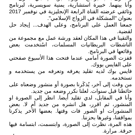
وأنا بينهما. خبيرة استشارية، يمنية سويسرية، لبرنامج
وثائقي عرضته القناة الرابعة الإنجليزية في نوفمبر 2017
بعنوان "المشكلة في الزواج الإسلامي".
جمعنا العمل على البرنامج، وعلى الهدف... إيجاد حل
لقضية.
والتقينا في هذا المكان لعقد ورشة عمل مع مجموعة من
الناشطات البريطانيات المسلمات، اسُتخدمت بعض
وقائعها في البرنامج.
قفزت الصورة أمامي عندما فتحت هذا الأسبوع صفحتي
على الفايس بووك.
فايس بوك لديه تقليد يعرفه وتعرفه من يستخدمه و
تستخدمه.
من وقت إلى آخر، يُذكَرنا بصورة أو منشور وضعناه على
حائطنا قبل سنوات. لعلنا نكرر وضعه من جديد.
وأنا في المقابل، لدي تقليد أيضا. انظر إلى الصورة او
المنشور، ثم اقرر، هل انشره من جديد أم لا. بعض
المنشورات او الصور فات وقتها. بعضها الأخر يذكرنا
بمواقفنا، وغيرها بحزننا.
هذه المرة، نظرت إلى الصورة، وابتسمت، ابتسامة فيها
حرقة. مرارة.