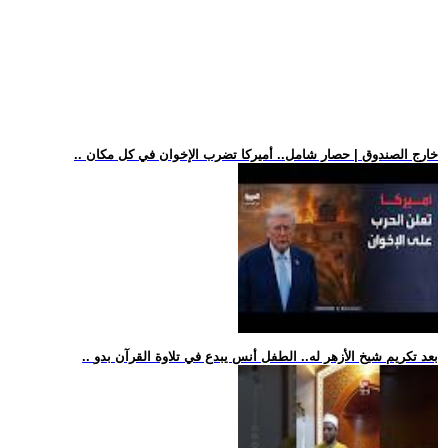
.. خارج الصندوق | حصار شامل.. أميركا تضرب الإخوان في كل مكان
.. بعد تكريم شيخ الأزهر له.. الطفل أنس يبدع في تلاوة القرآن بدو