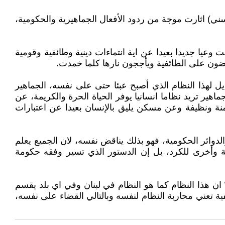
ني) اثارت موجة من ردود الأفعال الجماهيرية والحكومية،
 وعيا جديدا بعيدا عن اية انتماءات دينية وطائفية وقومية
ضون على الطائفية ويأججون نارها كلما خمدت.
ديل لهذا النظام الذي أصبح عبئا حتى على نفسه، الجماهير
ر تريد نظاما انسانيا يوفر الحياة الحرة والكريمة، عن
نة ونظيفة وعن مسكن يليق بالإنسان بعيدا عن اعتبارات
وائر الحكومية، فهو بذلك يناقض نفسه، لان الجميع يعلم
 وأخرى للكرد، بل إن الدستور الذي تسير وفقه حكومة
ن هذا النظام كما هو النظام في لبنان وفي اي بلد يقسم
ة تعني محاربة النظام لنفسه وبالتالي القضاء على نفسه،