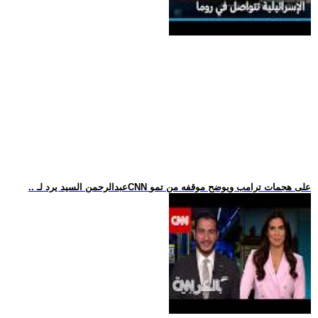
.. عبدالرحمن السيد يرد لـCNN على هجمات ترامب ويوضح موقفه من تمو