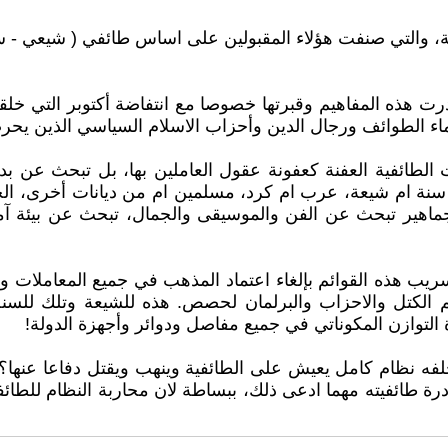
ية، والتي صنفت هؤلاء المقبولين على اساس طائفي ( شيعي - س
درت هذه المفاهيم وقبرتها خصوصا مع انتفاضة أكتوبر التي خلقت
اء الطوائف ورجال الدين وأحزاب الاسلام السياسي الذين يحر
ات الطائفية العفنة كعفونة عقول العاملين بها، بل تبحث عن ب
 ام شيعة، عرب ام كرد، مسلمين ام من ديانات أخرى، الجماهي
جماهير تبحث عن الفن والموسيقى والجمال، تبحث عن بيئة آم
هذه القوائم بإلغاء اعتماد المذهب في جميع المعاملات والد
الكتل والاحزاب والبرلمان لحصص. هذه للشيعة وتلك للسنة
التوازن المكوناتي في جميع مفاصل ودوائر وأجهزة الدولة!
ه نظام كامل يعيش على الطائفية وينهب ويقتل دفاعا عنها؟ ا
 طائفيته مهما ادعى ذلك، ببساطة لان محاربة النظام للطائفي