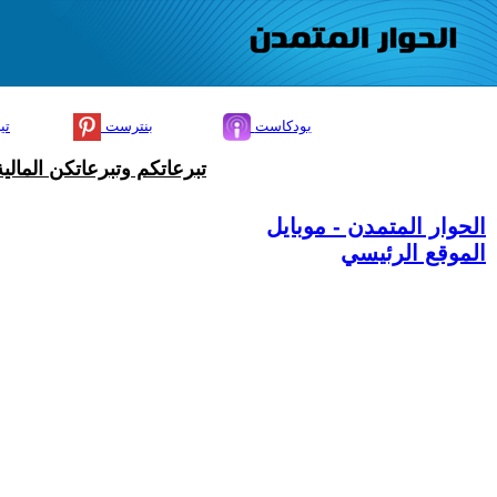
بودكاست
بنترست
تي
تبرعاتكم وتبرعاتكن المال
الحوار المتمدن - موبايل
الموقع الرئيسي