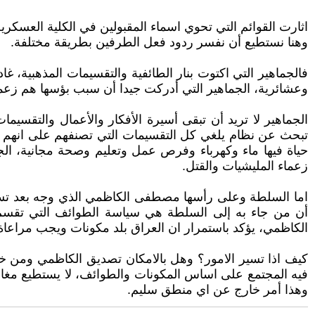
اثارت القوائم التي تحوي اسماء المقبولين في الكلية العسكر
وهنا نستطيع أن نفسر ردود فعل الطرفين بطريقة مختلفة.
فالجماهير التي اكتوت بنار الطائفية والتقسيمات المذهبية، غا
وعشائرية، الجماهير التي أدركت جيدا أن سبب بؤسها هم زعم
الجماهير لا تريد أن تبقى أسيرة الأفكار والأعمال والتقسيم
تبحث عن نظام يلغي كل التقسيمات التي تصنفهم على انهم سنة
حياة فيها ماء وكهرباء وفرص عمل وتعليم وصحة مجانية، ال
زعماء المليشيات والقتل.
اما السلطة وعلى رأسها مصطفى الكاظمي الذي وجه بعد تسريب 
أن من جاء به إلى السلطة هي سياسة الطوائف التي تقسم 
الكاظمي، يؤكد باستمرار ان العراق بلد مكونات ويجب مراعاة 
كيف اذا تسير الامور؟ وهل بالامكان تصديق الكاظمي ومن خلف
فيه المجتمع على اساس المكونات والطوائف، لا يستطيع مغادرة
وهذا أمر خارج عن اي منطق سليم.