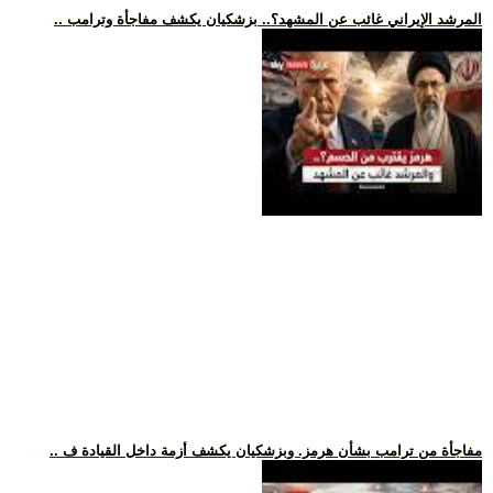
.. المرشد الإيراني غائب عن المشهد؟.. بزشكيان يكشف مفاجأة وترامب
.. مفاجأة من ترامب بشأن هرمز. وبزشكيان يكشف أزمة داخل القيادة ف