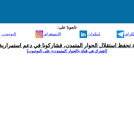
تابعونا على:
لكرام
لينكدإن
الانستغرام
اليوتيوب
ية تحفظ استقلال الحوار المتمدن، فشاركونا في دعم استمرارية 
[اشترك في قناة ‫«الحوار المتمدن» على اليوتيوب]