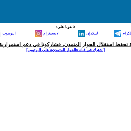
تابعونا على:
لكرام
لينكدإن
الانستغرام
اليوتيوب
ية تحفظ استقلال الحوار المتمدن، فشاركونا في دعم استمرارية 
[اشترك في قناة ‫«الحوار المتمدن» على اليوتيوب]