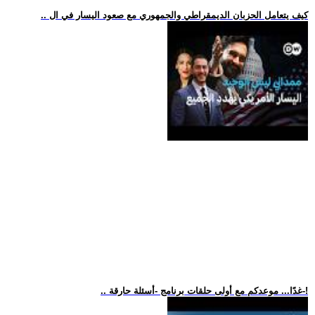
.. كيف يتعامل الحزبان الديمقراطي والجمهوري مع صعود اليسار في ال
.. غدًا... موعدكم مع أولى حلقات برنامج -أسئلة حارقة-!