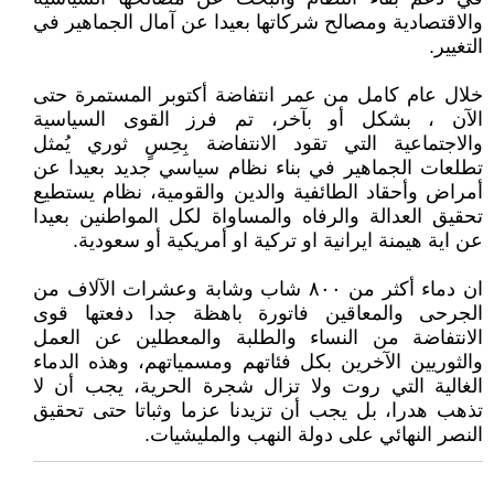
والاقتصادية ومصالح شركاتها بعيدا عن آمال الجماهير في
التغيير.
خلال عام كامل من عمر انتفاضة أكتوبر المستمرة حتى
الآن ، بشكل أو بآخر، تم فرز القوى السياسية
والاجتماعية التي تقود الانتفاضة بِحِسٍ ثوري يُمثل
تطلعات الجماهير في بناء نظام سياسي جديد بعيدا عن
أمراض وأحقاد الطائفية والدين والقومية، نظام يستطيع
تحقيق العدالة والرفاه والمساواة لكل المواطنين بعيدا
عن اية هيمنة ايرانية او تركية او أمريكية أو سعودية.
ان دماء أكثر من ٨٠٠ شاب وشابة وعشرات الآلاف من
الجرحى والمعاقين فاتورة باهظة جدا دفعتها قوى
الانتفاضة من النساء والطلبة والمعطلين عن العمل
والثوريين الآخرين بكل فئاتهم ومسمياتهم، وهذه الدماء
الغالية التي روت ولا تزال شجرة الحرية، يجب أن لا
تذهب هدرا، بل يجب أن تزيدنا عزما وثباتا حتى تحقيق
النصر النهائي على دولة النهب والمليشيات.