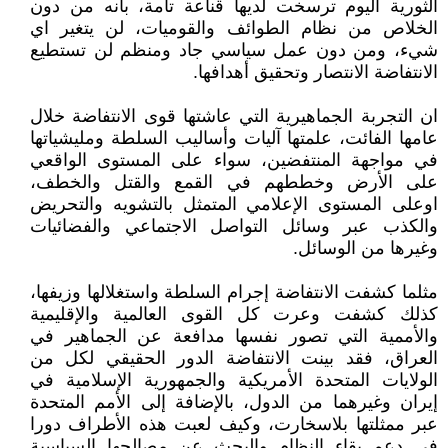
الثورية اليوم ترسخت لديها قناعة تامة، بانه من دون
الخلاص من نظام الطوائف والقوميات، لن يتغير اي
شيء، ومن دون عمل سياسي جاد ومنظم لن تستطيع
الانتفاضة الانتصار وتحقيق أهدافها.
ان التجربة الجماهيرية التي عاشتها قوى الانتفاضة خلال
عامها الفائت، علمتها آليات وأساليب السلطة ومليشياتها
في مواجهة المنتفضين، سواء على المستوى الواقعي
على الأرض وخططهم في القمع والقتل والخطف،
اوعلى المستوى الإعلامي المتمثل بالتشويه والتحريض
والكذب عبر وسائل التواصل الاجتماعي والفضائيات
وغيرها من الوسائل.
مثلما كشفت الانتفاضة إجرام السلطة واستغلالها وزيفها،
كذلك كشفت وعرت كل القوى العالمية والإقليمية
والأممية التي تصور نفسها مدافعة عن الجماهير في
العراق، فقد بينت الانتفاضة الدور الحقيقي لكل من
الولايات المتحدة الأمريكية والجمهورية الإسلامية في
إيران وغيرهما من الدول، بالإضافة إلى الأمم المتحدة
عبر ممثلتها بلاسخارت، وكيف لعبت هذه الأطراف دورا
في دعم بقاء النظام والبحث عن مصالحها السياسية