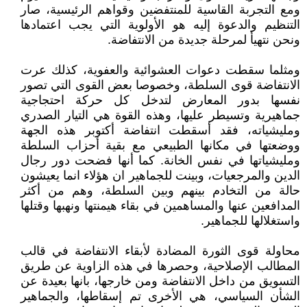
ومع التجربة القاسية للمنتفضين وقواهم الرئيسية، صار
التنظيم والدعوة إليه هو الأولوية التي يجب اعتمادها
ونحن نتهيأ لمرحلة جديدة من الانتفاضة.
ومثلما سقطت دعوات العشوائية والعفوية، كذلك عرت
الانتفاضة قوى السلطة، وخصوصا بعض القوى التي تصور
نفسها بدور المعارض لتدخل كل حركة احتجاجية
جماهيرية وتسيطر عليها، وهذه القوة هي التيار الصدري
ومليشياته، فقد أسقطت انتفاضة أكتوبر هذه الجهة
ووضعتها في مكانها الطبيعي مع بقية أحزاب السلطة
ومليشياتها في نفس الخانة. كما أنها فضحت دور رجال
الدين والمرجعيات، وبينت للجماهير ان هؤلاء انما يعيشون
حالة من التخادم بينهم وبين السلطة، وهم من أكثر
المدافعين عنها والمساهمين في بقاء هيمنتها ونهبها وقتلها
واستغلالها للجماهير.
محاولة قوى الثورة المضادة لأبقاء الانتفاضة في قالب
المطالب الإصلاحية، وحصرها في هذه الزاوية عن طريق
التسويق من داخل الانتفاضة ومن خارجها، بانها بعيدة عن
الشأن السياسي، هي الأخرى تم إسقاطها، والجماهير