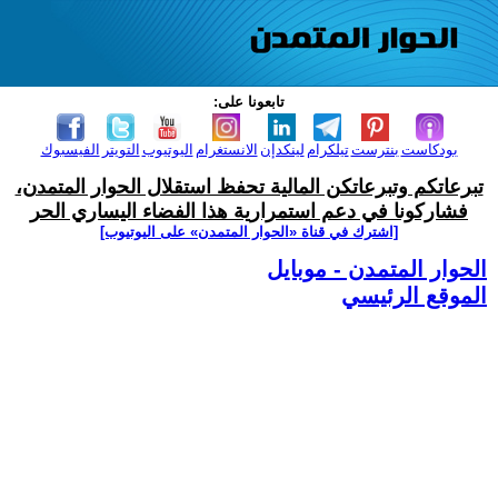
تابعونا على:
بودكاست
بنترست
تيلكرام
لينكدإن
الانستغرام
اليوتيوب
التويتر
الفيسبوك
تبرعاتكم وتبرعاتكن المالية تحفظ استقلال الحوار المتمدن،
فشاركونا في دعم استمرارية هذا الفضاء اليساري الحر
[اشترك في قناة ‫«الحوار المتمدن» على اليوتيوب]
الحوار المتمدن - موبايل
الموقع الرئيسي