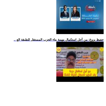
.. حفيظ يزوغ: من أجل استكمال مهمة بناء الحزب المستقل للطبقة الع