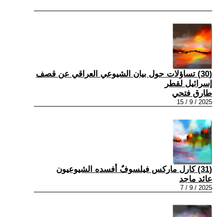
(30) تساؤلات حول بيان الشيوعي العراقي عن قصف
إسرائيل لقطر
طارق فتحي
2025 / 9 / 15
(31) كارل ماركس فيلسوفٌ أفسده الشيوعيون
عائد ماجد
2025 / 9 / 7