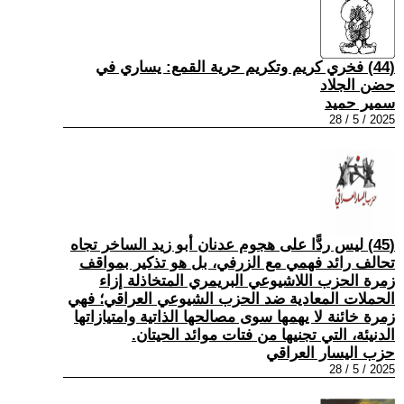
(44) فخري كريم وتكريم حرية القمع: يساري في
حضن الجلاد
سمير حميد
2025 / 5 / 28
(45) ليس ردًّا على هجوم عدنان أبو زيد الساخر تجاه
تحالف رائد فهمي مع الزرفي، بل هو تذكير بمواقف
زمرة الحزب اللاشيوعي البريمري المتخاذلة إزاء
الحملات المعادية ضد الحزب الشيوعي العراقي؛ فهي
زمرة خائنة لا يهمها سوى مصالحها الذاتية وامتيازاتها
الدنيئة، التي تجنيها من فتات موائد الحيتان.
حزب اليسار العراقي
2025 / 5 / 28