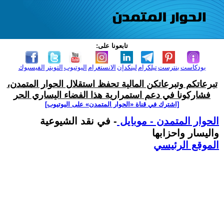
تابعونا على:
بودكاست
بنترست
تيلكرام
لينكدإن
الانستغرام
اليوتيوب
التويتر
الفيسبوك
تبرعاتكم وتبرعاتكن المالية تحفظ استقلال الحوار المتمدن،
فشاركونا في دعم استمرارية هذا الفضاء اليساري الحر
[اشترك في قناة ‫«الحوار المتمدن» على اليوتيوب]
الحوار المتمدن - موبايل
- في نقد الشيوعية
واليسار واحزابها
الموقع الرئيسي