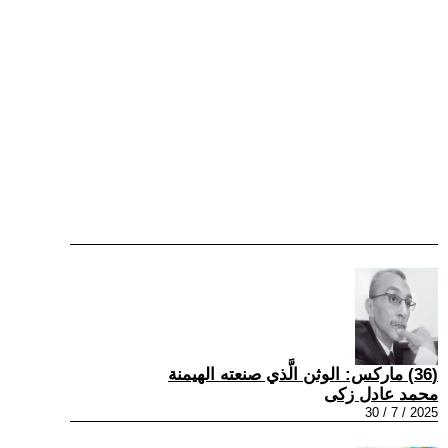
(36) ماركس: الوثن الَّذي صنعته الهيمنة
محمد عادل زكى
2025 / 7 / 30