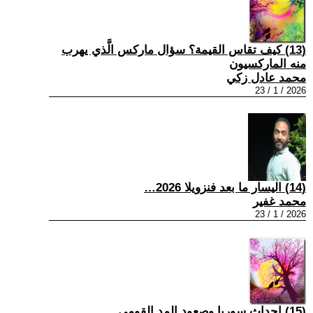
(13) كيف تقاس القيمة؟ سؤال ماركس الَّذي يهرب
منه الماركسيون
محمد عادل زكي
2026 / 1 / 23
(14) اليسار ما بعد فنزويلا 2026…
محمد غفير
2026 / 1 / 23
(15) احداث سوريا وصعود المد القومي