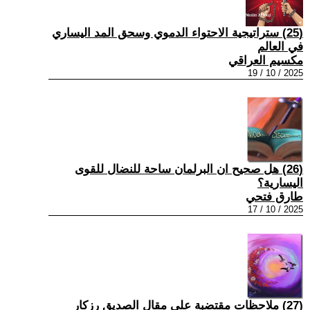
(25) ستراتيجية الاحتواء الدموي وسحق المد اليساري
في العالم
مكسيم العراقي
2025 / 10 / 19
(26) هل صحيح ان البرلمان ساحة للنضال للقوى
اليسارية؟
طارق فتحي
2025 / 10 / 17
(27) ملاحظات مقتضبة على مقال الصديق رزكار