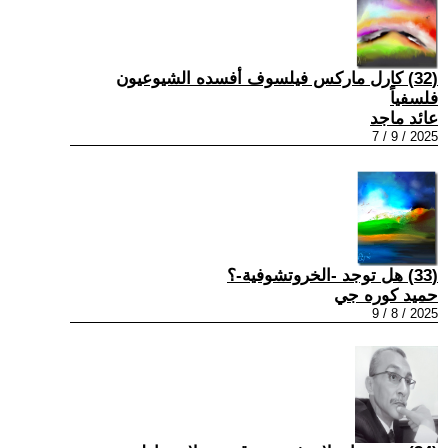
(32) كارل ماركس فيلسوف أفسده الشيوعيون
فلسفياً
عائد ماجد
2025 / 9 / 7
(33) هل توجد -الخروتشوفية-؟
حميد كوره جي
2025 / 8 / 9