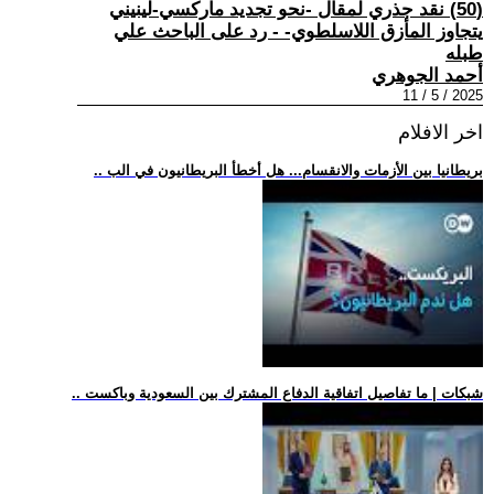
(50) نقد جذري لمقال -نحو تجديد ماركسي-لينيني
يتجاوز المأزق اللاسلطوي- - رد على الباحث علي
طبله
أحمد الجوهري
2025 / 5 / 11
اخر الافلام
.. بريطانيا بين الأزمات والانقسام... هل أخطأ البريطانيون في الب
.. شبكات | ما تفاصيل اتفاقية الدفاع المشترك بين السعودية وباكست