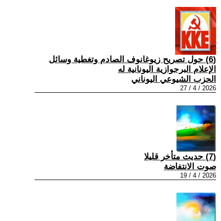
(6) حول تصريح زيوغانوف الصادم وتغطية وسائل
الإعلام البرجوازية اليونانية له
الحزب الشيوعي اليوناني
2026 / 4 / 27
(7) حديث متأخر قليلا
صوت الانتفاضة
2026 / 4 / 19