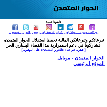
تابعونا على:
بودكاست
بنترست
تيلكرام
لينكدإن
الانستغرام
اليوتيوب
التويتر
الفيسبوك
تبرعاتكم وتبرعاتكن المالية تحفظ استقلال الحوار المتمدن،
فشاركونا في دعم استمرارية هذا الفضاء اليساري الحر
[اشترك في قناة ‫«الحوار المتمدن» على اليوتيوب]
الحوار المتمدن - موبايل
الموقع الرئيسي