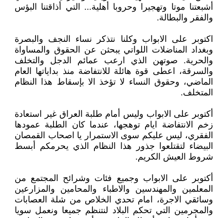
أشبعتنا موتا وتهجيرا وحروبا أهلية... التي أذاقتنا البؤس
والفقر والبطالة.
اكتوبر على الابواب وكلنا نتذكر نساء النجف والبصرة
وبغداد المناضلات اللواتي يبحثن عن الحقوق والمساواة
والحرية. صوتهن الذي ارعب عمائم الدجل والتخلف
والسرقة، اعطى قوة هائلة للانتفاضة منذ بداياتها العام
الماضي، وحقوق النساء لا تؤخذ الا بإسقاط هذا النظام
المتخلف.
أكتوبر على الابواب وليس أمام طلبة العراق غير استعادة
زخم الانتفاضة ايام توهجها، عندما كان الطلبة عمودها
الفقري، ليس عليكم سوى الاستمرار يا اصحاب القمصان
البيضاء لتقتلعوا جذور هذا النظام الذي يحرمكم أبسط
شروط العيش الكريم.
أكتوبر على الابواب وجميع فئات وشرائح المجتمع من
المعلمين والمهندسين والاطباء والمحامين والمزارعين
وسائقي الاجرة، امام تحدي الخلاص من شلة العصابات
والمجرمين التي تحكم البلاد لنتنظم جميعا ونعمل سويا