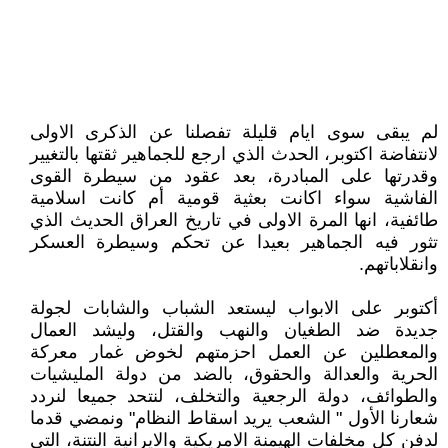
لم يبقى سوى ايام قليلة تفصلنا عن الذكرى الاولى
لانتفاضة اكتوبر، الحدث الذي ارجع للجماهير ثقتها بالتغيير
وقدرتها على المبادرة، بعد عقود من سيطرة القوى
الفاشية سواء اكانت بعثية قومية أم كانت اسلامية
طائفية، انها المرة الاولى في تاريخ العراق الحديث الذي
تثور فيه الجماهير بعيدا عن تحكم وسيطرة العسكر
وانقلاباتهم.
أكتوبر على الابواب ليستعد الشباب والشابات لجولة
جديدة ضد الطغيان والنهب والقتل، وليشد العمال
والمعطلين عن العمل احزمتهم لخوض غمار معركة
الحرية والعدالة والحقوق، بالضد من دولة المليشيات
والطوائف، دولة الرجعية والتخلف، لنتحد جميعا لنردد
شعارنا الأول " الشعب يريد اسقاط النظام" ونمضي قدما
لدفن كل مخلفات الهيمنة الامريكية والايرانية النتنة، التي