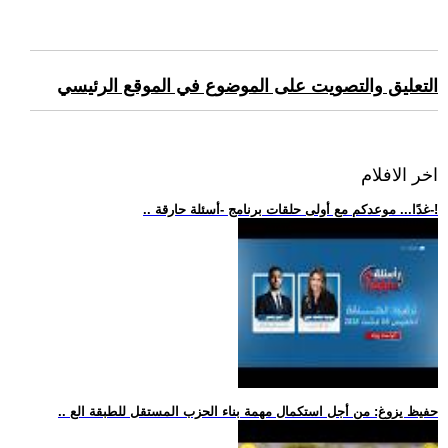
التعليق والتصويت على الموضوع في الموقع الرئيسي
اخر الافلام
.. غدًا... موعدكم مع أولى حلقات برنامج -أسئلة حارقة-!
.. حفيظ يزوغ: من أجل استكمال مهمة بناء الحزب المستقل للطبقة الع