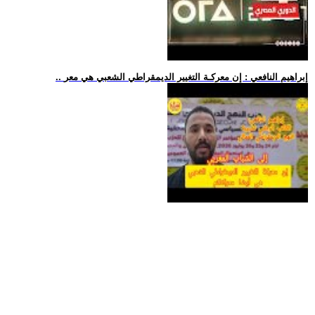
.. إبراهيم النافعي : إن معركـة التغيير الديمقراطي الشعبي هي معر