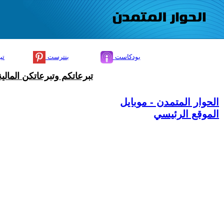
بودكاست
بنترست
تي
تبرعاتكم وتبرعاتكن المال
الحوار المتمدن - موبايل
الموقع الرئيسي