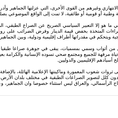
 الانتهازي وغيرهم من القوى الأخرى، التي عزلتها الجماهير 
وطنية أو قومية أو طائفية، لا تمت إلى الواقع الموضوعي بصلة
ي ما هو إلا التعبير السياسي الصريح عن الصراع الطبقي، ال
الإجراءات المتخذة بخفض قيمة الدينار وفرض الضرائب على روا
ة ويتحكم في مقدراتها أطراف إقليمية ودولية، وبين الجماهير ال
 من أثواب وسمي بمسميات، يبقى في جوهرة صراعا طبقيا معبر
ر حياة مرفهة للجميع ومجتمع صحي تسوده الإنسانية والكرامة بع
سيادهم الإقليميين والدوليين.
 ثروات شعوب المعمورة وماكينتها الإعلامية الهائلة، بالإضافة
ملون دون كلل لتصوير الصراعات الطبقية في مختلف بلدان الأ
إنتاج الرأسمالي، والعراق ليس استثناء خصوصا وان الجماهير