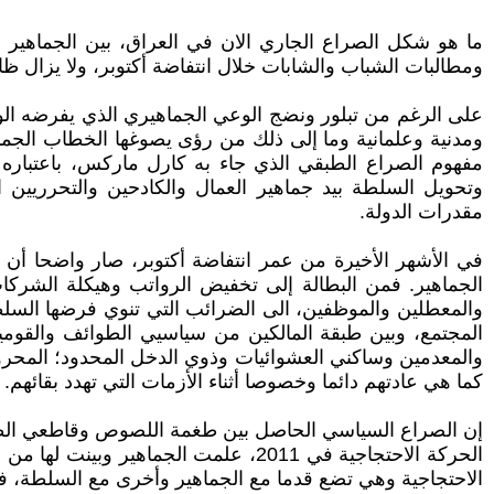
ما هو شكل الصراع الجاري الان في العراق، بين الجماهير
ومطالبات الشباب والشابات خلال انتفاضة أكتوبر، ولا يزال ظاهر
على الرغم من تبلور ونضج الوعي الجماهيري الذي يفرضه الوا
ومدنية وعلمانية وما إلى ذلك من رؤى يصوغها الخطاب الجماه
مفهوم الصراع الطبقي الذي جاء به كارل ماركس، باعتباره 
وتحويل السلطة بيد جماهير العمال والكادحين والتحرريين ا
مقدرات الدولة.
في الأشهر الأخيرة من عمر انتفاضة أكتوبر، صار واضحا أن 
الجماهير. فمن البطالة إلى تخفيض الرواتب وهيكلة الشركات
والمعطلين والموظفين، الى الضرائب التي تنوي فرضها السلطة
المجتمع، وبين طبقة المالكين من سياسيي الطوائف والقوم
والمعدمين وساكني العشوائيات وذوي الدخل المحدود؛ المحر
كما هي عادتهم دائما وخصوصا أثناء الأزمات التي تهدد بقائهم.
إن الصراع السياسي الحاصل بين طغمة اللصوص وقاطعي الطرق وب
الحركة الاحتجاجية في 2011، علمت الج
الاحتجاجية وهي تضع قدما مع الجماهير وأخرى مع السلطة، 