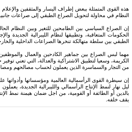
هذه القوى المتمثلة ببعض إطراف اليسار والمثقفين والإعلام
النظام في محاولة لتحويل الصراع الطبقي إلى صراعات جانبية 
إن الصراع السياسي بين الطامحين للتغير وبين النظام الحال
الحكومات المتعاقبة، وتطبيقها لنظام الليبرالية الجديدة و
الطبقي بين سلطة متهالكة تنخرها الصراعات الداخلية والخارجي
مهما لبس الصراع بين جماهير الكادحين والعمال والموظفين
الكريمة، وسعيا لتطبيق الاشتراكية والعدالة، التي تعني توفي
من التجار والسماسرة الذين يعملون لحساب مصالحهم ومصالح أ
إن سيطرة القوى الرأسمالية العالمية ومؤسساتها وأدواتها على
ليل نهار لنمط الإنتاج الرأسمالي والليبرالية الجديدة، يع
بالدين أو الطائفة أو القومية، من اجل ضمان هيمنة نمط ال
يقف خلفه.