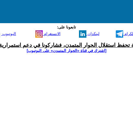
تابعونا على:
لكرام
لينكدإن
الانستغرام
اليوتيوب
ية تحفظ استقلال الحوار المتمدن، فشاركونا في دعم استمرارية 
[اشترك في قناة ‫«الحوار المتمدن» على اليوتيوب]