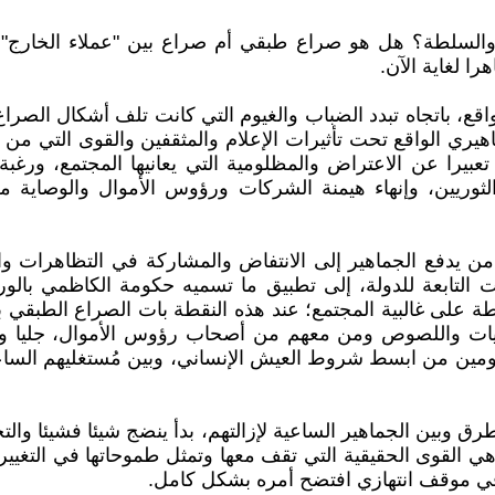
 والسلطة؟ هل هو صراع طبقي أم صراع بين "عملاء الخارج"
ا لغاية الآن.
قع، باتجاه تبدد الضباب والغيوم التي كانت تلف أشكال الصرا
يري الواقع تحت تأثيرات الإعلام والمثقفين والقوى التي من 
تعبيرا عن الاعتراض والمظلومية التي يعانيها المجتمع، ور
لثوريين، وإنهاء هيمنة الشركات ورؤوس الأموال والوصاية م
من يدفع الجماهير إلى الانتفاض والمشاركة في التظاهرات وا
 التابعة للدولة، إلى تطبيق ما تسميه حكومة الكاظمي بالور
 على غالبية المجتمع؛ عند هذه النقطة بات الصراع الطبقي بي
يات واللصوص ومن معهم من أصحاب رؤوس الأموال، جليا وغي
ومين من ابسط شروط العيش الإنساني، وبين مُستغليهم السا
ين الجماهير الساعية لإزالتهم، بدأ ينضج شيئا فشيئا والتجرب
ماهير وبينت لها من هي القوى الحقيقية التي تقف معها وتمثل طموحاتها
في موقف انتهازي افتضح أمره بشكل كامل.