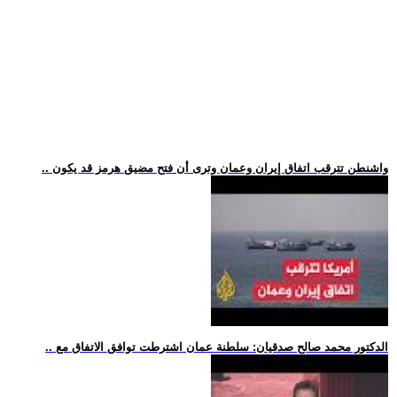
.. واشنطن تترقب اتفاق إيران وعمان وترى أن فتح مضيق هرمز قد يكون
.. الدكتور محمد صالح صدقيان: سلطنة عمان اشترطت توافق الاتفاق مع