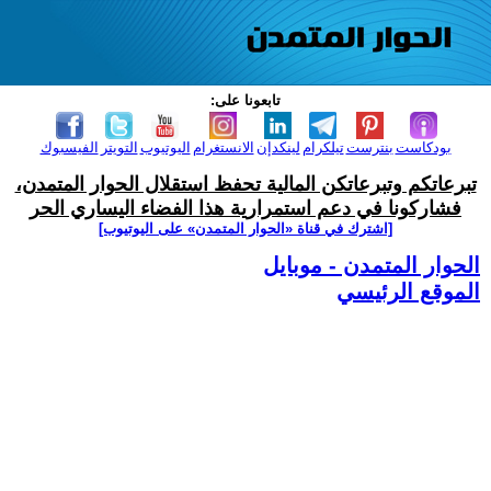
تابعونا على:
بودكاست
بنترست
تيلكرام
لينكدإن
الانستغرام
اليوتيوب
التويتر
الفيسبوك
تبرعاتكم وتبرعاتكن المالية تحفظ استقلال الحوار المتمدن،
فشاركونا في دعم استمرارية هذا الفضاء اليساري الحر
[اشترك في قناة ‫«الحوار المتمدن» على اليوتيوب]
الحوار المتمدن - موبايل
الموقع الرئيسي