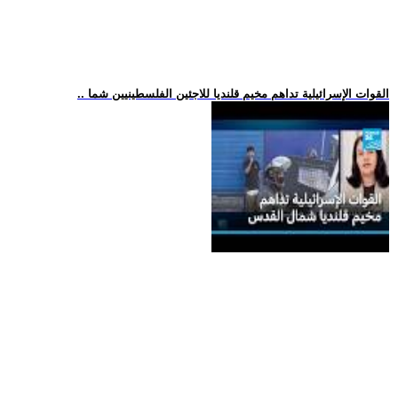
.. القوات الإسرائيلية تداهم مخيم قلنديا للاجئين الفلسطينيين شما