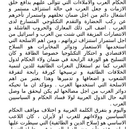
الحكام العرب والاملاءات التي تتوالى عليهم بدافع خلق
الازمات و جعل العرب في حالة استنزاف مستمر و
انشغال دائم من اجل ضمان تخلفهم واستمرار تأخرهم
عن ركب الحضارة والتقدم التكنلوجي المتسارع لدى
الغرب . اضف الى ذلك المعارك والحروب الفاشلة و
الانتصارات المزيفة التي شنت بين العرب و اسرائيل من
اجل استمرار استنزاف ثرواتهم ، ومن اهم الاسلحة التي
استخدمها الاستعمار ودوائر المخابرات هو السلاح
الاقتصادي و احتكار التكنلوجيا خصوصا الطاقة و كان
التسليح هو الورقة الرابحة في ضمان ولاء الحكام لدول
الغرب كما تم استغلال النعرات الطائفية للدين لتنمية
الخلافات الطائفية و ترسيخها كورقة رابحة لتفرقة
الشعوب و اضعافها و تدميرها وهذا يعتبر من اهم
الاسلحة التي استخدمها الغرب . ومؤكد ان ما تحيكه
دوائر الغرب من اجل مصالحها لم يكن ليحقق ما وصل
اليه حال الدول العربية لولا فساد الحكام و السياسيين
العرب .
واليوم و بتفرق الكلمة العربية و اختلاف مواقف الحكام
السياسين وولاءاتهم للغرب او لأيران ، كان اللاعب
الاساسي هو (سلاح الدين و الطائفية) التي سيطرت عليها