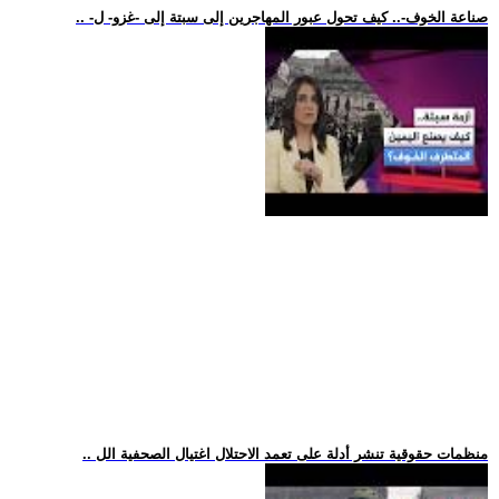
.. -صناعة الخوف-.. كيف تحول عبور المهاجرين إلى سبتة إلى -غزو- ل
.. منظمات حقوقية تنشر أدلة على تعمد الاحتلال اغتيال الصحفية الل