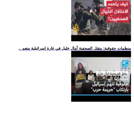
.. منظمات حقوقية: مقتل الصحفية آمال خليل في غارة إسرائيلية متعم