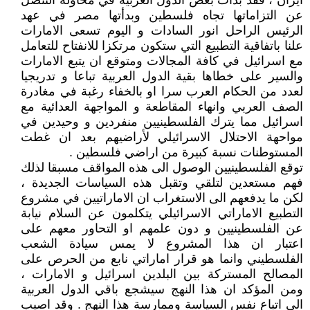
ايران ، فقد بدأت بعض الدول العربية في محاولة التنصل
عن التزاماتها تجاه فلسطين وبدأتها مصر في عهد
الرئيس الراحل انور السادات و اليوم تسعى الامارات
علنا باتفاقية التطبيع التي ستكون مرتكزا للانفتاح للتعامل
مع اسرائيل في كافة المجالات ومتوقع ان يتبع الامارات
والسير على خطاها بقية الدول العربية تباعا و تدريجيا
لعدد من الحكام العرب سرا او بالخفاء رغبة في مغادرة
الصف العربي وانهاء المقاطعة و المواجهة العدائية مع
اسرائيل مما يترك الفلسطينيين منفردين و وحيدين في
مواحهة الاحتلال الاسرائيلي لأراضيهم بعد ان غطت
المستوطنات نسبة كبيرة من اراضي فلسطين .
توقع الفلسطينيين الوصول الى هذه المواقف مسبقا لذلك
فهم مستعدين لتلقي وتقبل هذه السياسات الجديدة ،
لكن ما يدفعهم الى الاستغراب ان الاماراتيين في مشروع
التطبيع الاماراتي الاسرائيلي يتكلمون عن السلام نيابة
عن الفلسطينيين و دون علمهم او التحاور معهم على
اعتبار ان هذا المشروع لا يمس سيادة الشعب
الفلسطيني وانما هو قرار اماراتي نابع من الحرص على
المصالح المستركة بين البلدين اسرائيل و الامارات ،
ومن المؤكد ان هذا النهج سيشجع باقي الدول العربية
الى اتباع نفس السياسة وممارسة هذا النهج . وقد اصيب