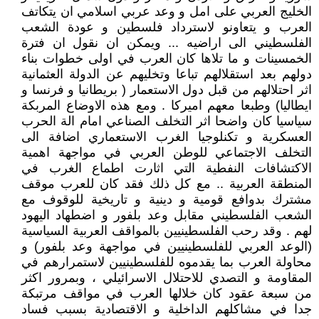
الخليج العربي على امل و وعد عربي اسلامي ان يتكاتف
العرب و يتعاونو لاسترداد فلسطين و عودة الشعب
الفلسطيني الى اراضيه ... ويمكن ان نقول ان فترة
الخمسينات و ما تلاها كان العرب في اولى خطوات بناء
دولهم بعد استقلالهم تباعا وتخليهم عن الدولة العثمانية
اثر احتلالهم من قبل دول الاستعمار ( بريطانيا و فرنسا و
ايطاليا) وطبعا معهم اميركا . ومع هذه الاوضاع المربكة
سياسيا كان واضحا اثر التخلف الصناعي امام الة الحرب
العسكرية و تكنلوجيا الغرب الاستعماري اضافة الى
التخلف الاجتماعي للوطن العربي في مواجهة اهمية
الاكتشافات النفطية التي اثارت اطماع الغرب في
المنطقة العربية .. مع كل ذلك فقد كان للعرب موقف
مشترك بدوافع قومية و دينية و تاريخية للوقوف مع
الشعب الفلسطيني مقابل وعد بلفور و اضطهاد اليهود
لهم . وقد رحب الفلسطينيين بالمواقف العربية السياسية
(الوعد العربي للفلسطينيين في مواجهة وعد بلفور) و
محاولة العرب بما يقدموه للفلسطينيين لاستمرارهم في
المقاومة و التصدي للاحتلال الاسرائيلي ، وبمرور اكثر
من سبعة عقود كان خلالها العرب في مواقف مرتبكة
جدا في مشاكلهم الداخلية و الاقتصادية بسبب فساد