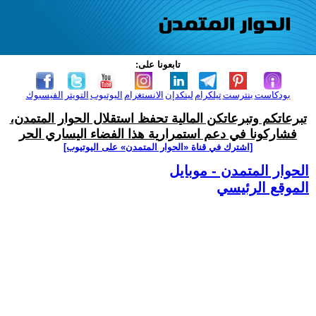
تابعونا على:
بودكاست
بنترست
تيلكرام
لينكدإن
الانستغرام
اليوتيوب
التويتر
الفيسبوك
تبرعاتكم وتبرعاتكن المالية تحفظ استقلال الحوار المتمدن،
فشاركونا في دعم استمرارية هذا الفضاء اليساري الحر
[اشترك في قناة ‫«الحوار المتمدن» على اليوتيوب]
الحوار المتمدن - موبايل
الموقع الرئيسي