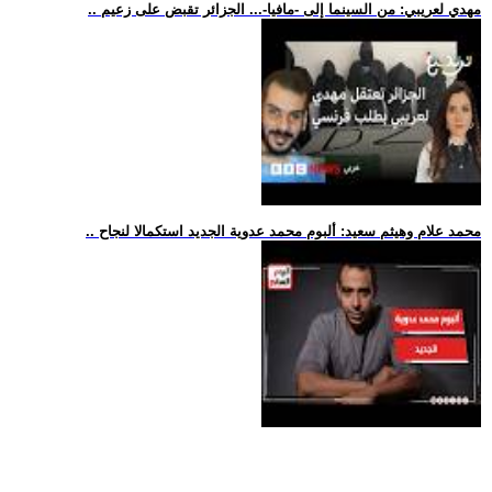
.. مهدي لعريبي: من السينما إلى -مافيا-... الجزائر تقبض على زعيم
.. محمد علام وهيثم سعيد: ألبوم محمد عدوية الجديد استكمالا لنجاح