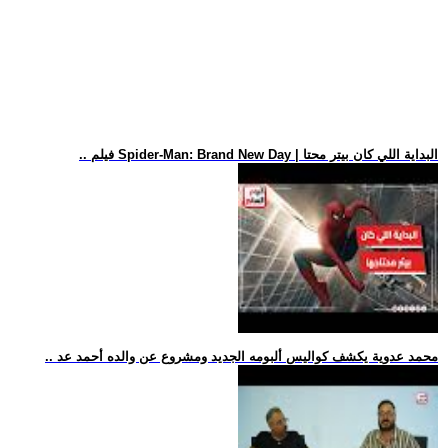
.. فيلم Spider-Man: Brand New Day | البداية اللي كان بيتر محتا
.. محمد عدوية يكشف كواليس ألبومه الجديد ومشروع عن والده أحمد عد