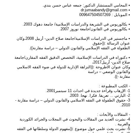
• المحامي المستشار الدكتور: جمعه عباس حسن بندي.
dr.jumaabandy@gmail.com
•
• الموبايل : 009647504507269
• بكالوريوس في الشريعة والدراسات الإسلامية/ جامعة دهوك 2003.
• بكالوريوس في القانون/جامعة نوروز 2007.
• ماجستير في الدراسات الإسلامية/جامعة صلاح الدين- أربيل 2008،وكان
عنوان الرسالة :((حقوق
الطفولة في الفقه الإسلامي والقانون الدولي – دراسة مقارنة)).
• دكتوراه في الدراسات الإسلامية، التخصص الدقيق الفقه المقارن/جامعة
صلاح الدين- أربيل2017،
وكان عنوان الاطروحة :((النزاهة الإدارية للدولة في ضوء الفقه الاسلامي
والقانون الوضعي – دراسة
مقارنة -)).
- الكتب المطبوعة :
1- الإرهاب وقراءة جديدة في احداث 11 سبتمبر2001.
2- البارتي ... تعريفا. فكرا. نهجا. 2003.
3- حقوق الطفولة في الفقه الاسلامي والقانون الدولي – دراسة مقارنة -
2010.
- المقالات والأبحاث :
4- نشرت العديد من المقالات والبحوث في المجلات والجرائد الكوردية
والعربية .
5- نشرت بحث علمي حول موضوع :((مفهوم الدولة وسلطاتها في الفقه