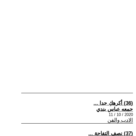
(36) أكرهكِ جدا ...
جمعه عباس بندي
2020 / 10 / 11
الادب والفن
(37) نصف التفاحة ...