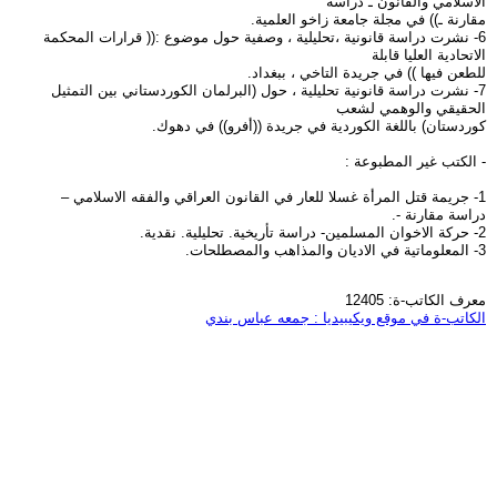
الاسلامي والقانون ـ دراسة
مقارنة ـ)) في مجلة جامعة زاخو العلمية.
6- نشرت دراسة قانونية ،تحليلية ، وصفية حول موضوع :(( قرارات المحكمة
الاتحادية العليا قابلة
للطعن فيها )) في جريدة التاخي ، ببغداد.
7- نشرت دراسة قانونية تحليلية ، حول (البرلمان الكوردستاني بين التمثيل
الحقيقي والوهمي لشعب
كوردستان) باللغة الكوردية في جريدة ((أفرو)) في دهوك.
- الكتب غير المطبوعة :
1- جريمة قتل المرأة غسلا للعار في القانون العراقي والفقه الاسلامي –
دراسة مقارنة -.
2- حركة الاخوان المسلمين- دراسة تأريخية. تحليلية. نقدية.
3- المعلوماتية في الاديان والمذاهب والمصطلحات.
معرف الكاتب-ة: 12405
الكاتب-ة في موقع ويكيبيديا : جمعه عباس بندي