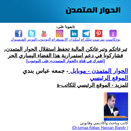
تابعونا على:
بودكاست
بنترست
تيلكرام
لينكدإن
الانستغرام
اليوتيوب
التويتر
الفيسبوك
تبرعاتكم وتبرعاتكن المالية تحفظ استقلال الحوار المتمدن،
فشاركونا في دعم استمرارية هذا الفضاء اليساري الحر
[اشترك في قناة ‫«الحوار المتمدن» على اليوتيوب]
الحوار المتمدن - موبايل
- جمعه عباس بندي
الموقع الرئيسي
للمزيد - الموقع الرئيسي للكاتب-ة
كاتب وباحث وأكاديمي وقانوني
(Dr.jumaa Abbas Hassan Bandy )