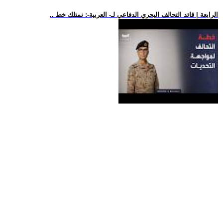
.. الرابعة | قائد التحالف البحري الدفاعي لـ- العربية-: نمتلك خط