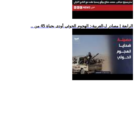
.. الرابعة | مصادر لـ-العربية-: الهجوم الحوثي أودى بحياة 45 من