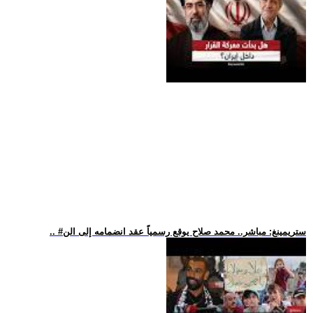
.. #ستريمينغ: مباشر.. محمد صلاح يوقع رسمياً عقد انضمامه إلى الن