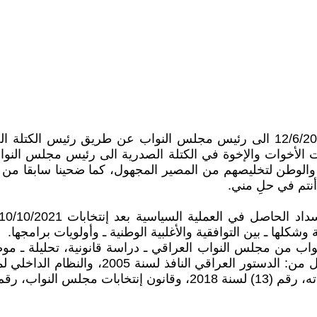
فور إعلان نواب التيار الصدري عن تقديم إستقالاتهم في 12/6/2022 الى رئيس مجل
 الأخوات والإخوة في الكتلة الصدرية الى رئيس مجلس النواب
والوطن لتخليصهم من المصير المجهول، كما ضحينا سابقا من أ
أنتم في حلِ مني.
شكلها ـ بين التوافقية والأغلبية الوطنية ـ وأولويات برامجها.
 النواب من مجلس النواب العراقي ـ دراسة قانونية، تحليلة ـ 