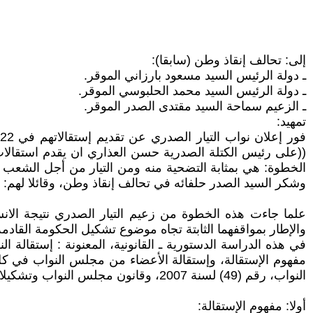
إلى: تحالف إنقاذ وطن (سابقا):
ـ دولة الرئيس السيد مسعود بارزاني الموقر.
ـ دولة الرئيس السيد محمد الحلبوسي الموقر.
ـ الزعيم سماحة السيد مقتدى الصدر الموقر.
تمهيد:
((على رئيس الكتلة الصدرية حسن العذاري ان يقدم استقالات
الخطوة: هي بمثابة التضحية منه ومن التيار من أجل الشعب 
وشكر السيد الصدر حلفائه في تحالف إنقاذ وطن، وقائلا لهم: 
والإطار بمواقفهما الثابتة تجاه موضوع تشكيل الحكومة القادمة و
في هذه الدراسة الدستورية ـ القانونية، المعنونة : إستقالة
النواب، رقم (49) لسنة 2007، وقانون مجلس النواب وتشكيلاته، رقم (13) لسنة 2018، وقانون إنتخابات مجلس النواب، رقم (9)لسنة 2020، وسنختمها بأهم النتائج والتوصيات.
أولا: مفهوم الإستقالة: