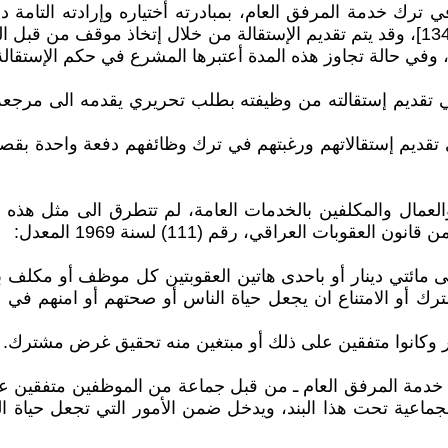
 ترك خدمة المرفق العام، بمبادرته أختياره وإرادته التامة 
[مبادىء وأحكام القانون الإداري: ص372، القانون الإداري: ص134]، وقد يتم تقديم الإستقال
وفي حالة تجاوز هذه المدة أعتبرها المشرع في حكم الإستقالة [ال
قديم إستقالاتهم ورغبتهم في ترك وظائفهم دفعة واحدة بقصد الت
العمال والمكلفين بالخدمات العامة، لم تتطرق الى مثل هذه 
لى مائتي دينار أو باحدى هاتين العقوبتین كل موظف أو مكلف ب
 أو الامتناع ان يجعل حیاة الناس أو صحتهم أو امنهم في 
 ـ خدمة المرفق العام ـ من قبل جماعة من الموظفين متفقين ع
 الجماعية تحت هذا البند، ويدخل ضمن الأمور التي تجعل حیاة