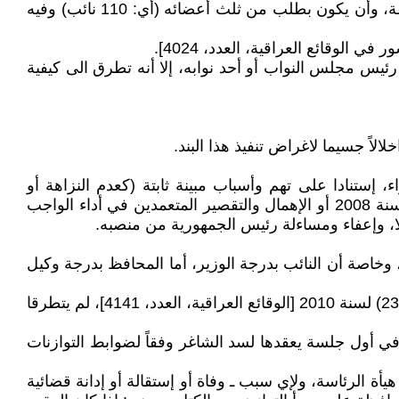
ملاحظة: أشترطت هذه المادة شرطين لإقالة أحد أعضاء هيئة رئاسة مجلس النواب، وهما: موافقة المجلس بالأغلبية المطلقة، وأن يكون بطلب من ثلث أعضائه (أي: 110 نائب) وفيه
لم يتطرق من بين مواده الى موضوع إقالة رئيس مجلس النواب أو أحد نوابه، إلا أنه تطرق الى كيفية
الاً جسيما لاغراض تنفيذ هذا البند.
ئيس مجلس الوزراء، إستنادا على تهم وأسباب مبينة ثابتة (كعدم النزاهة أو
إستغلال المنصب الوظيفي أو هدر المال العام أو فقدان شروط العضوية الواردة في قانون مجلس المحافظات رقم (21) لسنة 2008 أو الإهمال والتقصير المتعمدين في أداء الواجب
ا، وإعفاء ومساءلة رئيس الجمهورية من منصبه.
صة أن النائب بدرجة الوزير، أما المحافظ بدرجة وكيل
علما: أن قانون مجلس النواب العراقي رقم (50) لسنة 2007 ـ الملغاة بقانون رقم (13) لسنة 2018 ـ، والمعدل بقانون رقم (23) لسنة 2010 [الوقائع العراقية، العدد، 4141]، لم يتطرقا
في أول جلسة يعقدها لسد الشاغر وفقاً لضوابط التوازنات
حد أعضاء هيأة الرئاسة، ولإي سبب ـ وفاة أو إستقالة أو إدانة قضائية