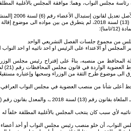
ومن الجدير بالإشارة: أن قانون مجلس النواب وتشكلاته رقم (13) لسنة 2018، 
امنا):
لمجلس من مجموع جلسات الفصل التشريعي الواحد
 المجلس أو الاعتداء على الرئيس او احد نائبيه او احد النواب اخل
ة (11) من المادة (27) الى كيفية إقالة المحافظ من منصبه، بناءً على إقتراح ر
طرق الى موضوع طرح الثقة من الوزراء وسحبها وإعتباره مستقيل
أعلى شأنا من منصب العضوية في مجلس النواب العراقي، وخا
بيه لأي سبب كان ينتخب المجلس بالأغلبية المطلقة خلفاً له 
 (12) من النظام الداخلي لمجلس النواب، أن خلو منصب رئيس مجلس النواب أو أ