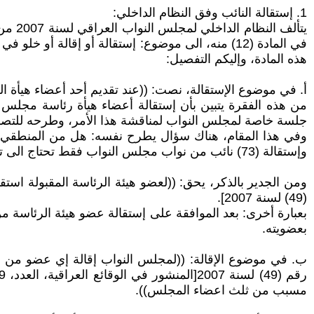
1. إستقالة النائب وفق النظام الداخلي:
في المادة (12) منه، الى موضوع: إستقالة أو إقال
هذه المادة، وإليكم التفصيل:
أ‌. في موضوع الإستقالة، نصت: ((عند تقديم أحد أعضاء هيأة الر
من هذه الفقرة يتبين بأن إستقالة أعضاء هيأة رئاسة مجلس ال
جلسة خاصة لمجلس النواب لمناقشة هذا الأمر، وطرحه للتصويت، بعد إكمال النصاب وحضور 
وفي هذا المقام، هناك سؤال يطرح نفسه: هل من المنطقي 
وإستقالة (73) نائب من نواب مجلس النواب فقط تحتاج الى توقيع وموافقة رئيس مجلس النواب، وإن كان التوقيع والموافقة خارج حرم مجلس النواب، مالكم كبف تحكمون؟!!!.
(49) لسنة 2007].
بعبارة أخرى: بعد الموافقة على إستقالة عضو هيئة الرئاسة من
بعضويته.
مسبب من ثلث اعضاء المجلس)).