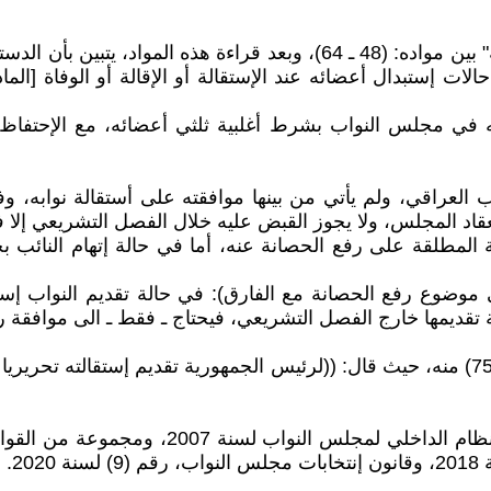
يتناول الدستور العراقي النافذ لسنة 2005 "السلطة التشريعية" بين مواده: (
 مجلس النواب بشرط أغلبية ثلثي أعضائه، مع الإحتفاظ با
عقاد المجلس، ولا يجوز القبض عليه خلال الفصل التشريعي إلا 
 المطلقة على رفع الحصانة عنه، أما في حالة إتهام النائب 
ى موضوع رفع الحصانة مع الفارق): في حالة تقديم النواب إس
ة تقديمها خارج الفصل التشريعي، فيحتاج ـ فقط ـ الى موافقة
علما الدستور أشار الى إستقالة رئيس الجمهورية في المادة (75) منه، حيث قال: ((لرئيس ال