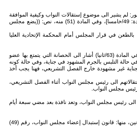
48 ـ 64)، وبعد قراءة هذه المواد، يتبين بأن الدستور: لم يشير الى موضوع إستقالات النواب وكيفية الموافقة
عليها، وترك هذا الأمر الى قانون يَسنٌه مجلس النواب يعالج حالات إستبدال أعضائه عند الإستقالة أو الإقالة أو الوفاة [المادة: 49/خامسا]، وفي المادة (51) منه، نص: ((يضع مجلس
لطعن في قرار المجلس أمام المحكمة الإتحادية العليا
وأشار المادة (61) من الدستور الى إختصاصات مجلس النواب العراقي، ولم يأتي من بينها موافقته على أستقالة نوابه، وفي المادة (63/ثانيا) أشار الى الحصانة التي يتمتع بها عضو
في حالة التلبس بالجرم المشهود في جناية، وفي حالة كونه
بجناية غير مشهودة خارج الفصل التشريعي، فهنا يجب أخذ
تقالاتهم الى رئيس مجلس النواب أثناء الفصل التشريعي،
 رئيس مجلس النواب.
جمهورية تقديم إستقالته تحريريا الى رئيس مجلس النواب، وتعد نافذة بعد مضي سبعة أيام
تخضع إستقالات نواب مجلس النواب العراقي الى كل من النظام الداخلي لمجلس النواب لسنة 2007، ومجموعة من القوانين، منها: قانون إستبدال إعضاء مجلس النواب، رقم (49)