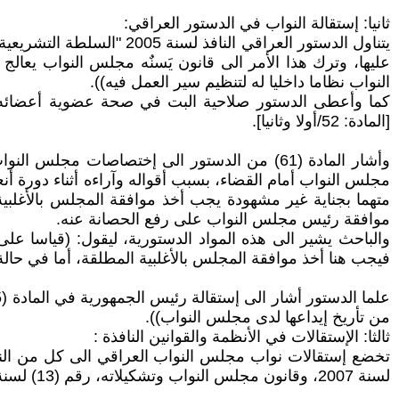
ثانيا: إستقالة النواب في الدستور العراقي:
النواب نظاما داخليا له لتنظيم سير العمل فيه)).
كما وأعطى الدستور صلاحية البت في صحة عضوية أعضائه في
[المادة: 52/أولا وثانيا].
مجلس النواب أمام القضاء، بسبب أقواله وآراءه أثناء دورة أن
متهما بجناية غير مشهودة يجب أخذ موافقة المجلس بالأغلبية
موافقة رئيس مجلس النواب على رفع الحصانة عنه.
والباحث يشير الى هذه المواد الدستورية، ليقول: (قياسا عل
فيجب هنا أخذ موافقة المجلس بالأغلبية المطلقة، أما في حال
من تأريخ إيداعها لدى مجلس النواب)).
ثالثا: الإستقالات في الأنظمة والقوانين النافذة :
لسنة 2007، وقانون مجلس النواب وتشكيلاته، رقم (13) لسنة 2018، وقانون إنتخابات مجلس النواب، رقم (9) لسنة 2020.