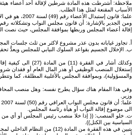
الأسباب المقنعة لمثل هذا الطلب.
علما: قانون إستبدال الأعضاء رقم (49) لسنة 2007، هو في الأصل تعديل لقانون إستبدال الأعضاء رقم (6) لسنة 2006 [المنشور في الوقائع العراقية، العدد، 4024].
إقالة أعضاء المجلس وربطها بموافقة المجلس، حيث نصت المادة (12/ث
أ‌. تجاوز غياباته بدون عذر مشروع لاكثر من ثلث جلسات ا
ب‌. الإخلال الجسيم بقواعد السلوك النيابي للمجلس ويعدُّ تحقير
وكذلك أشار في الفقر
والمسؤولية)، وبموافقة المجلس بالأغلبية المطلقة، كما وتت
وفي هذا المقام هناك سؤال يطرح نفسه: وهل منصب المحافظ 
وزير.
الى موضوع إقالة النواب أو هيأة رئاسة المجلس.
ت‌. خلو المنصب: (( إذا خلا منصب رئيس المجلس أو أي من نائ
السياسية بين الكتل)).
يتبين في هذه الفقرة من المادة