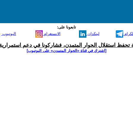
تابعونا على:
لكرام
لينكدإن
الانستغرام
اليوتيوب
ية تحفظ استقلال الحوار المتمدن، فشاركونا في دعم استمرارية 
[اشترك في قناة ‫«الحوار المتمدن» على اليوتيوب]