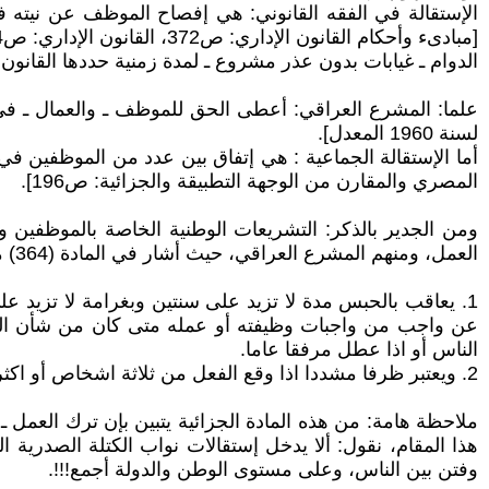
الإستقالة في الفقه القانوني: هي إفصاح الموظف عن نيته في
الدوام ـ غيابات بدون عذر مشروع ـ لمدة زمنية حددها القانون، 
لسنة 1960 المعدل].
أما الإستقالة الجماعية : هي إتفاق بين عدد من الموظفين في ت
المصري والمقارن من الوجهة التطبيقة والجزائية: ص196].
ومن الجدير بالذكر: التشريعات الوطنية الخاصة بالموظفين و
العمل، ومنهم المشرع العراقي، حيث أشار في المادة (364) من قانون العقوبات العراقي، رقم (111) لسنة 1969 المعدل:
1. يعاقب بالحبس مدة لا تزيد على سنتین وبغرامة لا تزيد ع
عن واجب من واجبات وظیفته أو عمله متى كان من شأن الترك
الناس أو اذا عطل مرفقا عاما.
2. ويعتبر ظرفا مشددا اذا وقع الفعل من ثلاثة اشخاص أو اكثر وكانوا متفقین على ذلك أو مبتغین منه تحقیق غرض مشترك.
ملاحظة هامة: من هذه المادة الجزائية يتبين بإن ترك العمل
هذا المقام، نقول: ألا يدخل إستقالات نواب الكتلة الصدرية
وفتن بین الناس، وعلى مستوى الوطن والدولة أجمع!!!.