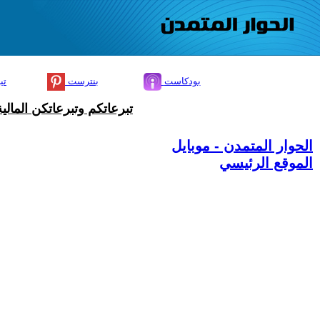
بودكاست
بنترست
تي
تبرعاتكم وتبرعاتكن المال
الحوار المتمدن - موبايل
الموقع الرئيسي