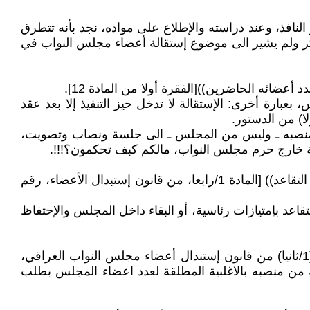
ب العراقي لسنة 2007 من (152) مادة، ويرجع سند تشريعه الى المادة (51) من الدستور النافذ، وعند دراسته والإطلاع على مواده، نجد بأنه تتطرق
 لم يذكر ولم يشير الى موضوع إستقالة أعضاء مجلس النواب في
عضائه الحاضرين))[الفقرة أولا من المادة 12].
بارة أخرى: الإستقالة لا تدخل حيز التنفيذ إلا بعد عقد
 منصبه ـ وليس من المجلس ـ الى جلسة ونصاب وتصويت،
ومن الجدير بالذكر، يحق: ((لعضو هيئة الرئاسة المقبولة استقالته الإحتفاظ بعضويته بمجلس النواب في حالة عدم رغبته في التقاعد)) [المادة 1/رابعا، من قانون إستبدال الأعضاء، رقم
اعد بإمتيازات رئاسية، أو البقاء داخل المجلس والإحتفاظ
ب‌. في موضوع الإقالة: ((لمجلس النواب إقالة إي عضو من هيأة رئاسته وفق القانون))، وتم معالجة هذا الأمر في المادة (1/ثانيا) من قانون إستبدال أعضاء مجلس النواب العراقي،
لنواب إقالة اعضاء هيئة الرئاسة من منصبه بالاغلبية المطلقة لعدد اعضاء المجلس بطلب