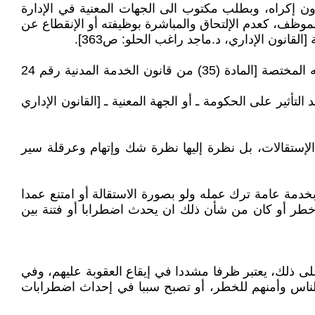
دون إكراه، وبطلب مكتوب الى الجهات المعنية في الإدارة
ة من خلال إتخاذ موقف من قبل الموظف، كعدم الإلتحاق والمباشرة بوظيفته أو الإنقطاع عن
قانون الإداري، د.ماجد راغب الحلو: ص363].
علما: المشرع العراقي: أعطى الحق للموظف ـ والعمال ـ في تقديم إستقالته من وظيفته بطلب تحريري يقدمه الى مرجعه المختصة [المادة (35) من قانون الخدمة المدنية رقم 24
أثير على الحكومة ـ أو الجهة المعنية ـ [القانون الإداري
الإستقالات، بل نظرة إليها نظرة شك وإتهام وعرقلة سير
خدمة عامة ترك عمله ولو بصورة الاستقالة أو امتنع عمدا
خطر أو كان من شأن ذلك ان يحدث اضطرابا أو فتنة بین
لى ذلك، يعتبر ظرفا مشددا في إيقاع العقوبة عليهم، وفي
 الناس وأمنهم للخطر، أو تصبح سببا في إحداث اضطرابات