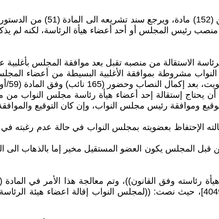
يتألف النظام الداخلي لمجلس النوا
ة أو خلو في منصب رئيس المجلس أو أحد أعضاء هيأة الرئاسة، لكنه
ئاسة الاستقالة من منصبه تقبل بعد موافقة المجلس بأغلبية عدد أ
نواب مشروطة بموافقة الأغلبية البسيطة من أعضاء المجلس، بع
(165 نائب) وفق المادة (59/أولا) من الدستور.
أن يحتاج إستقالة إحد أعضاء هيأة رئاسة مجلس النواب من
 قبل المجلس يكون العضو المستقيل مخير إما بالذهاب الى التق
رقم (49) لسنة 2007[المنشور في الوقائع العراقية، العدد، 4049]، حيث نصت: ((لمجلس ا