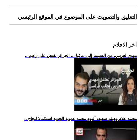
التعليق والتصويت على الموضوع في الموقع الرئيسي
اخر الافلام
.. مهدي لعريبي: من السينما إلى -مافيا-... الجزائر تقبض على زعيم
.. محمد علام وهيثم سعيد: ألبوم محمد عدوية الجديد استكمالا لنجاح