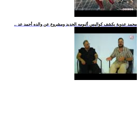
.. محمد عدوية يكشف كواليس ألبومه الجديد ومشروع عن والده أحمد عد