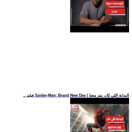
.. فيلم Spider-Man: Brand New Day | البداية اللي كان بيتر محتا