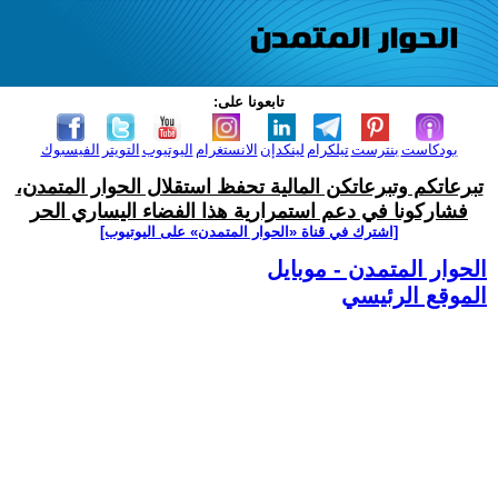
تابعونا على:
بودكاست
بنترست
تيلكرام
لينكدإن
الانستغرام
اليوتيوب
التويتر
الفيسبوك
تبرعاتكم وتبرعاتكن المالية تحفظ استقلال الحوار المتمدن،
فشاركونا في دعم استمرارية هذا الفضاء اليساري الحر
[اشترك في قناة ‫«الحوار المتمدن» على اليوتيوب]
الحوار المتمدن - موبايل
الموقع الرئيسي