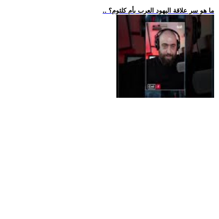
.. ما هو سر علاقة اليهود العرب بأم كلثوم؟