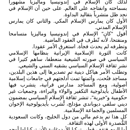
لذلك كان الإسلام في إندونيسيا وماليزيا مشهوراً
بسماحته وانفتاحه على العالم. على حين أن الإسلام في
نجد ظل متشرباً بتقاليد البداوة.
الأول كان يمارس الإسلام المكي. والثاني كان يمارس
الإسلام المدني.
أقول "كان" الإسلام في إندونيسيا وماليزيا متسامحا
ومنفتحا، لأنه تّطرف في العقود الماضية.
وتطرفه لم يحدث فجأة. استغرق الأمر عقودا.
كانت الثورة الإسلامية الإيرانية بنظامها الإسلامي
السياسي في صورته الشيعية منعطفا، ساهم كثيرا في
نشر ثقافة الإسلام السياسي بشقيه السني والشيعي.
وتطلب الأمر هياكل دينية تم تصديرها إلى هذين البلدين،
مساجد فتُحت، وأئمتها تمت أَدلجتهم في جامعات إسلامية
أصولية، ومع المساجد مدارس قرآنية، يتشرب فيها
الأطفال بأيدلوجية التكفير والولاء والبراءة، وجمعيات غير
حكومية و"خيرية"، تنشر ثقافة الإسلام السياسي بمضمون
ديني سلفي ديوباندي مؤدلج، تًّشرب بأيديولوجية الإخوان
المسلمين والجماعة الإسلامية.
كل هذا تم بدعم مالي من دول الخليج، وكانت السعودية
المُّصدرة الأولى لهذه الثقافة.
أما اليوم فتقف قطر، تركيا الأردوغانية (لأن تركيا لها أوجه