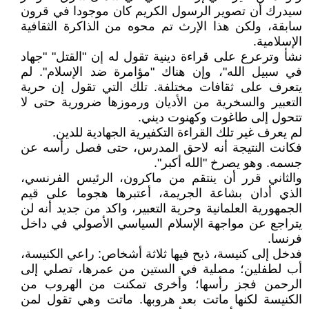
سيدرك أن تصوير الرسول الكريم كان موجودا في قرون
سابقة، ولكن هذا الإرث تم محوه من الذاكرة الثقافية
الإسلامية.
نشأ وترعرع على قراءة دينية تقول له إن "القتل" "جهاد
في سبيل الله"، وإن هناك "مؤامرة ضد الإسلام". لم
يتعرف على ثقافات مختلفة. تلك التي تقول إن حرية
التعبير والسخرية من الأديان ورموزها ضرورية حتى لا
تتحول إلى طاغوت وكهنوت ديني.
لم يعرف غير تلك القراءة التكفيرية الجهادية للدين.
فكانت النتيجة أنه لاحق المدرس، حتى فصل رأسه عن
جسمه. وهو يصرخ "الله أكبر".
والثاني قرر أن ينتقم من ماكرون، الرئيس الفرنسي،
الذي أدان بشاعة الجريمة، أعتبرها هجوما على قيم
الجمهورية العلمانية وحرية التعبير، واكد من جديد أنه لن
يتراجع عن مواجهة الإسلام السياسي الأصولي في داخل
فرنسا.
فدخل إلى كنيسة، ذبح فيها ثلاثة أشخاص: راعي الكنيسة،
أب لطفلين؛ مصلية في الستين من عمرها، تصلي إلى
الرحمن فجز رأسها؛ وأخرى تمكنت من الهروب من
الكنيسة لكنها ماتت بعد هروبها. ماتت وهي تقول لمن