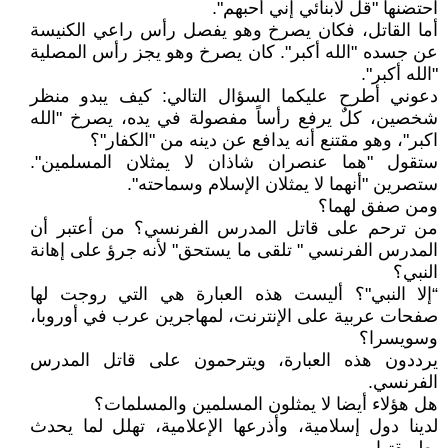
احتضنها "قل لأبنائي إني أحبهم".
أما القاتل، فكان يصرخ وهو يفصل رأس راعي الكنيسة
عن جسده "الله أكبر". كان يصرخ وهو يجز رأس المصلية
"الله أكبر".
دعوني أطرح عليكما السؤال التالي: كيف يبدو منظر
شخصين، كلٌ يرفع رأساً مفصولة في يده، يصرخ "الله
اكبر"، وهو مقتنع أنه يدافع عن دينه من "الكفار"؟
ستقول "هما عنصران شاذان لا يمثلان المسلمين".
ستصرين "أنهما لا يمثلان الإسلام وسماحته".
ومن صفق لهما؟
من ترحم على قاتل المدرس الفرنسي؟ من أعتبر أن
المدرس الفرنسي " تلقى ما يستحق" لأنه جرؤ على إهانة
النبي؟
“إلا النبي"؟ أليست هذه العبارة هي التي روجت لها
صفحات عربية على الإنترنت، لمهاجرين عرب في أوروبا،
وسويسرا؟
يرددون هذه العبارة، ويترحمون على قاتل المدرس
الفرنسي.
هل هؤلاء أيضا لا يمثلون المسلمين والمسلمات؟
لدينا دول إسلامية، وأذرعها الإعلامية، تهلل لما يحدث