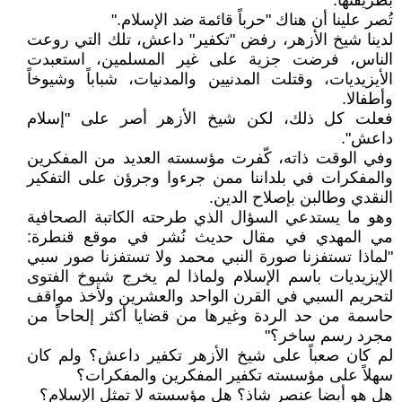
بطريقتها.
تُصر علينا أن هناك "حرباً قائمة ضد الإسلام."
لدينا شيخ الأزهر، رفض "تكفير" داعش، تلك التي روعت
الناس، فرضت جزية على غير المسلمين، استعبدت
الأيزيديات، وقتلت المدنيين والمدنيات، شباباً وشيوخاً
وأطفالا.
فعلت كل ذلك، لكن شيخ الأزهر أصر على "إسلام
داعش".
وفي الوقت ذاته، كّفرت مؤسسته العديد من المفكرين
والمفكرات في بلداننا ممن جرءوا وجرؤن على التفكير
النقدي وطالبن بإصلاح الدين.
وهو ما يستدعي السؤال الذي طرحته الكاتبة الصحافية
مي المهدي في مقال حديث نُشر في موقع قنطرة:
"لماذا تستفزنا صورة النبي محمد ولا تستفزنا صور سبي
الإيزيديات باسم الإسلام ولماذا لم يخرج شيوخ الفتوى
لتحريم السبي في القرن الواحد والعشرين ولأخذ مواقف
حاسمة من حد الردة وغيرها من قضايا أكثر إلحاحاً من
مجرد رسم ساخر؟"
لم كان صعباً على شيخ الأزهر تكفير داعش؟ ولم كان
سهلاً على مؤسسته تكفير المفكرين والمفكرات؟
هل هو أيضا عنصر شاذ؟ هل مؤسسته لا تمثل الإسلام؟