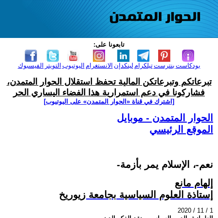
تابعونا على:
بودكاست
بنترست
تيلكرام
لينكدإن
الانستغرام
اليوتيوب
التويتر
الفيسبوك
تبرعاتكم وتبرعاتكن المالية تحفظ استقلال الحوار المتمدن،
فشاركونا في دعم استمرارية هذا الفضاء اليساري الحر
[اشترك في قناة ‫«الحوار المتمدن» على اليوتيوب]
الحوار المتمدن - موبايل
الموقع الرئيسي
-نعم-، الإسلام يمر بأزمة
إلهام مانع
إستاذة العلوم السياسية بجامعة زيوريخ
2020 / 11 / 1