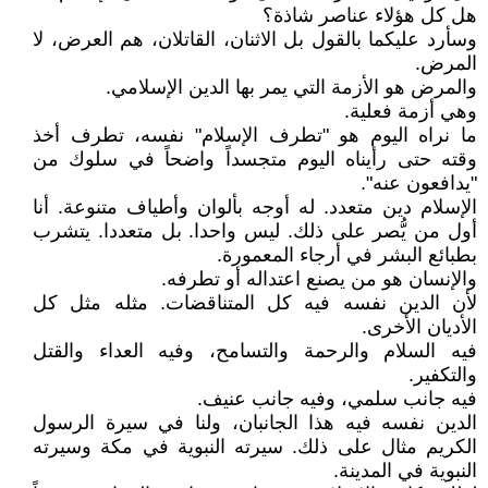
هل كل هؤلاء عناصر شاذة؟
وسأرد عليكما بالقول بل الاثنان، القاتلان، هم العرض، لا
المرض.
والمرض هو الأزمة التي يمر بها الدين الإسلامي.
وهي أزمة فعلية.
ما نراه اليوم هو "تطرف الإسلام" نفسه، تطرف أخذ
وقته حتى رأيناه اليوم متجسداً واضحاً في سلوك من
"يدافعون عنه".
الإسلام دين متعدد. له أوجه بألوان وأطياف متنوعة. أنا
أول من يُّصر على ذلك. ليس واحدا. بل متعددا. يتشرب
بطبائع البشر في أرجاء المعمورة.
والإنسان هو من يصنع اعتداله أو تطرفه.
لأن الدين نفسه فيه كل المتناقضات. مثله مثل كل
الأديان الأخرى.
فيه السلام والرحمة والتسامح، وفيه العداء والقتل
والتكفير.
فيه جانب سلمي، وفيه جانب عنيف.
الدين نفسه فيه هذا الجانبان، ولنا في سيرة الرسول
الكريم مثال على ذلك. سيرته النبوية في مكة وسيرته
النبوية في المدينة.