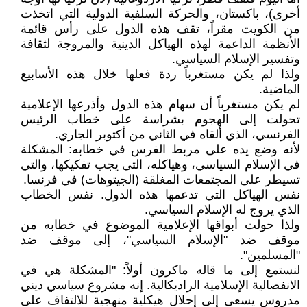
أخرى)، باكستان، والحركة السلفية الدولية التي اتخذت
من الكويت مقراً، تقف هذه الدول على رأس قائمة
الأنظمة الداعمة لهذه الهياكل الدينية والمروجة لثقافة
وتفسير الإسلام السياسي.
ولذا لم يكن مستغرباً ردة فعلها خلال هذه الأسابيع
الماضية.
لم يكن مستغرباً أن سهام هذه الدول وأذرعها الإعلامية
تحولت إلى الهجوم بشراسة على خطاب الرئيس
الفرنسي، الذي ألقاه في الثاني من أكتوبر الجاري.
لأنه وضع يده على مربط الفرس في خطابه: المشكلة
في الإسلام السياسي، وهياكله، التي يجب تفكيكها، والتي
تسيطر على المجتمعات المغلقة (الجيتوهات) في فرنسا.
نفس الهياكل التي تدعمها هذه الدول. نفس الخطاب
الذي يروج له الإسلام السياسي.
ولذا حولت أبواقها الإعلامية الموضوع في خطابه من
موقف ضد "الإسلام السياسي"، إلى موقف ضد
"المسلمين".
لنستمع إلى ما قاله ماكرون أولاً: "المشكلة هي في
الانفصالية الإسلامية الراديكالية. إنه مشروع سياسي ديني
مدروس يسعى إلى إحلال هيكلية منهجية للالتفاف على