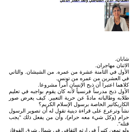
العلمانية، الدين السياسي ونقد الفكر الديني
شابان.
الاثنان مهاجران.
الأول في الثامنة عشرة من عمره. من الشيشان. والثاني
في العشرين من عمره من تونس.
كلاهما اعتبرا أن ذبح الإنسان أمرأ مشروعا.
الأول ذبح مدرساً فرنسياً لأنه كان يقوم بواجبه في تعليم
طلابه وطالباته مادةً عن حرية التعبير. كيف يعرض صور
الكاريكاتير الخاصة برسول الإسلام الكريم؟
نشأ وترعرع على قراءة دينية تقول له أن تصوير الرسول
حرام (وكل شيء معه حرام)، وأن من يفعل ذلك "يجب
قتله".
ولو تمعن كثيراً في إرثه الثقافي في شمال شرق القوقاز