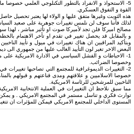
5- الاستحواذ و الانفراد بالتطور التكنلوجي العلمي خصوصا 
القوة و التفوق العسكري.
هذه الثوبت وغيرها متفق عليها و الولاء لها يعتبر تحصيل حا
لذلك فأننا سوف لن نلمس تغييرات جوهرية على صعيد السياسة الد
مصالح اميركا فلن تجد لأميركا صوت او تأثير مباشر ، لهذا سو
و بالمقابل قد يحصل تغيير في تقدم او تأخر الاهتمام بالخ
وبتأكيد المراقبين ان هناك تغييرات في ميول و تأييد الناخبي
البعض الاخر تغير لون التأييد الغالب عليها من جمهوري الى 
1- الاحباطات و الفشل السياسي في الادارة الامريكية على مس
وخصوصا الضرائب.
2- التغييرات الديموغرافية للمجتمع التي تصاحبها تغييرات ف
خصوصا الاسلاميين و علاقتهم ومدى قناعتهم و قبولهم بالمنا
الناخبين للمرشحين للرئاسة الامريكية.
مما سبق نلاحظ ان التغييرات في العملية الانتخابية الامريك
توارث فكري و تناسل مستمر في المجتمع الامريكي . و يمكن ال
المستوى الداخلي للمجتمع الامريكي فيمكن للمؤثرات ان تتغير