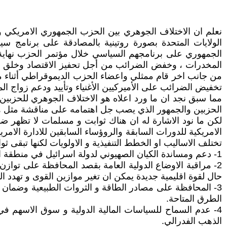
نعلم ان الاختلاف الجوهري بين الحزب الجمهوري الامريكي و
الولايات المتحدة بصورة روتينية بالمصادقة على برنامج 
المخدرات ، وخفض الضرائب من أجل تحفيز الاقتصاد وخلق فر
من جانب اخر قام ممثلي واعضاء الحزب الديموقراطي أثناء م
تخفيض الضرائب على الأميركيين الأغنياء وتأييد ودعم زواج الم
مما سبق نجد ان ما ورد اعلاه هو الاختلاف الجوهري للحزبين
الحزبين والجمهور الذي يصب جل اهتمامه على مناقشة مثل هذه ا
لكن ما نود الاشارة له ان هناك ثوابت و مسلمات لا تظهر ضمن
الامريكية للدورات السابقة والروؤساء السابقين للادارة الامري
تختلف الاساليب او الخطط التنفيذية و الاولويات لكنها تبقى ثو
1- دعم ومساندة الكيان الصهيوني لدولة اسرائيل في منطقة الشرق الاوسط. كونها الشرطي الحارس للمصالح الصهيونية و الاميركية معا في المنطقة.
2- مراقبة الاوضاع الدولية العامة بقصد المحافظة على توازن
حال لقوة اقليمية جديدة يمكن ان تغير موازين القوى و تهدد ا
3- المحافظة على مصادر الطاقة و الثروات الطبيعية وضمان ع
الطرق المتاحة.
4- عدم السماح للسياسات المالية الدولية و سوق الاسهم في 
الذهب الفدرالي.