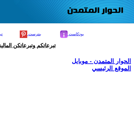
بودكاست
بنترست
تي
تبرعاتكم وتبرعاتكن المال
الحوار المتمدن - موبايل
الموقع الرئيسي