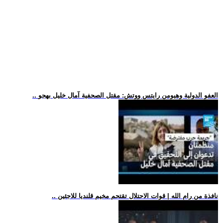
.. العفو الدولية وهيومن رايتس ووتش: مقتل الصحفية آمال خليل بهجو
.. نافذة من رام الله | قوات الاحتلال تقتحم مخيم قلنديا للاجئين