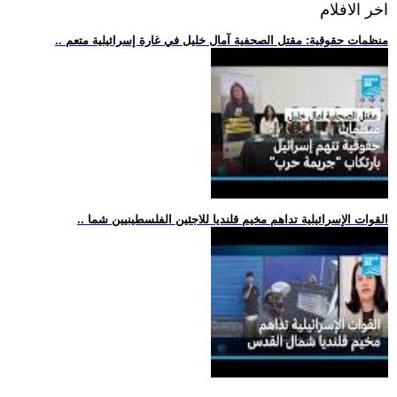
اخر الافلام
.. منظمات حقوقية: مقتل الصحفية آمال خليل في غارة إسرائيلية متعم
.. القوات الإسرائيلية تداهم مخيم قلنديا للاجئين الفلسطينيين شما