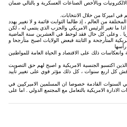
الالكترونيات وبالأخص الصناعات العسكرية و بالتالي ضمان
 في اميركا من خلال الانتخابات.
لفة من العالم ، إذ طالما الثوابت قائمة و لا تغيير يهدد
ذا ما تغير الرئيس الامريكي والحزب الذي ينتمي له ، لكن
اهريا . وعلى كل حال فقد لوحط في العشرين سنة الماضية
يكية المتأرجحة و الثابتة فبعض الولايات اصبح متأرجحا و
رأسها
 وانعكاسات ذلك على الاقتصاد و الحياة العامة للمواطنين
ن الذين اكتسبو الجنسية الامريكية و اصبح لهم حق التصويت
اقش كل اربع سنوات ، كل ذلك مؤثر قوي على تغيير تأييد
ا في السنوات القادمة خصوصا ان المسلمين الاميركيين في
ادارة الامريكية بالتعامل مع المجتمع الدولي . اما على