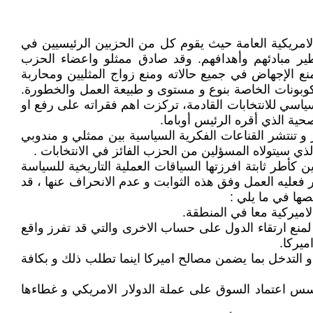
امريكية العامة حيث يقوم كل من الحزبين الرئيسيين في
ير مبادئهم وأهدافهم. وقد صادق ممثلو واعضاء الحزب
سطس/آب 2019 كانت تتركز فقراته حول السعي لمنع الإجهاض في جميع حالاته ومنع زواج المثليين ومحاربة
وبونات الخاصة بنوع و مستوى و طبيعة العمل والخطورة.
اسي للانتخابات القادمة، تركزت اهم فقراته على رفع او
حية الذي أقره الرئيس أوباما.
و تنتشر القناعات الفكرية السياسية بين ممثلي و مندوبي
ذي سيتولاه المسؤلين من الحزب الفائز في الانتخابات .
كأطر ثابتة افرزتها السياقات العملية التاريخية للسياسة
مر فعليه العمل وفق هذه الثوابت و عدم الانحراف عنها ، قد
صها في ما يلي :
 لمنع ارتقاء الدول على حساب الاخرى والتي قد تفرز واقع
ميركا.
 التدخل بما يضمن مصالح اميركا اينما تطلب ذلك و بكافة
ر اسس اعتماد السوق على عملة الدولار الامريكي و غطاءها