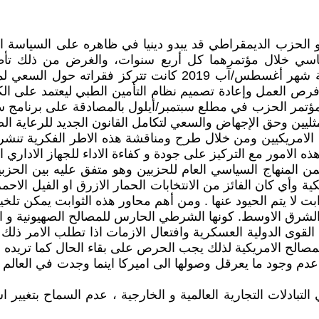
 الحزب الديمقراطي قد يبدو دينيا في ظاهره على السياسة ال
سياسي خلال مؤتمرهما كل أربع سنوات، والغرض من ذلك تأط
الجمهوري على برنامجهم السياسي خلال مؤتمر الحزب نهاية شهر أغ
ص العمل وإعادة تصميم نظام التأمين الطبي ليعتمد على الك
ؤتمر الحزب في مطلع سبتمبر/أيلول بالمصادقة على برنامج سي
ثليين وحق الإجهاض والسعي لتكامل القانون الجديد للرعاية الص
 الامريكيين ومن خلال طرح ومناقشة هذه الاطر الفكرية تنشر 
لامور مع التركيز على جودة و كفاءة الاداء للجهاز الاداري ال
 المنهاج السياسي العام للحزبين وهو متفق عليه بين الحزبين 
كية وأي كان الفائز من الانتخابات الحمار الازرق او الفيل الاح
ابت لا يتم الحيود عنها . ومن أهم محاور هذه الثوابت يمكن تلخي
 القوى الدولية العسكرية وافتعال الازمات اذا تطلب الامر ذلك
لمصالح الامريكية لذلك يجب الحرص على بقاء الحال كما تريده ا
دم وجود ما يعرقل وصولها الى اميركا اينما وجدت في العالم و
التبادلات التجارية العالمية و الخارجية ، عدم السماح بتغيي