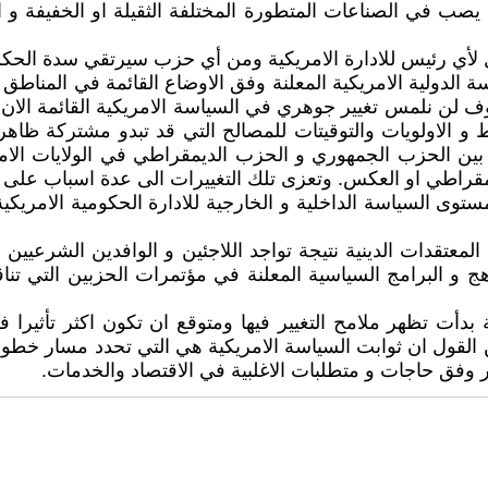
ما يصب في الصناعات المتطورة المختلفة الثقيلة او الخفيفة و 
صل لأي رئيس للادارة الامريكية ومن أي حزب سيرتقي سدة الحكم
ولية الامريكية المعلنة وفق الاوضاع القائمة في المناطق المخت
ف لن نلمس تغيير جوهري في السياسة الامريكية القائمة الان ا
طط و الاولويات والتوقيتات للمصالح التي قد تبدو مشتركة ظ
ن بين الحزب الجمهوري و الحزب الديمقراطي في الولايات الامر
ديمقراطي او العكس. وتعزى تلك التغييرات الى عدة اسباب على 
توى السياسة الداخلية و الخارجية للادارة الحكومية الامريكية
ي المعتقدات الدينية نتيجة تواجد اللاجئين و الوافدين الشرعيي
هج و البرامج السياسية المعلنة في مؤتمرات الحزبين التي تن
ية بدأت تظهر ملامح التغيير فيها ومتوقع ان تكون اكثر تأثير
قول ان ثوابت السياسة الامريكية هي التي تحدد مسار خطوات ال
 وفق حاجات و متطلبات الاغلبية في الاقتصاد والخدمات.