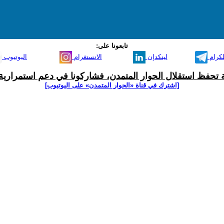
تابعونا على:
لكرام
لينكدإن
الانستغرام
اليوتيوب
ية تحفظ استقلال الحوار المتمدن، فشاركونا في دعم استمرارية 
[اشترك في قناة ‫«الحوار المتمدن» على اليوتيوب]