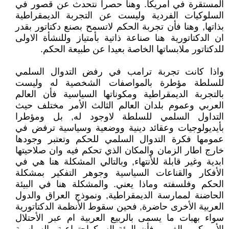
المستقرة في امريكا. وهنا حصرا نتحدث عن قصور في
السلوكيات الفردية وليست عن التجربة الديمقراطية
بذاتها, وهنا فأن تجربة الحكم لاتسمح بصنع دكتاتور بقدر
ان الدكتاتورية هنا صناعة ذاتية بأمتياز وللنشأة الاولى
للدكتاتور ملابساتها الخاصة بعيدا عن طبيعة الحكم.
واذا كانت تجربة ترامب في رفض التدوال السلمي
للسلطة مؤطرة بالمواصفات الشخصية له وليست
بالتجربة الديمقراطية ومكوناتها السياسية فأن العالم
العربي وعموم بلدان العالم الثالث الأمر مختلف حيث
التداول السلمي للسلطة لاوجود له, بل ومؤطرا
بأيديولوجيات وعقائد دينية ووضعية وسياسية ترفض في
عمومها فكرة التدوال السلمي للحكم وتعتبر وجودها
خارج اطار الزمان والمكان الذي تحكم فيه وان صلاحيتها
ابدية وغير قابلة للأنتهاء, وبالتالي المشكلة هنا هي في
الأفكار والقناعات السياسية وجوهر التفكير بمشكلة
الحكم وفلسفته وماذا يعني. والمشكلة هنا في البيئة
الحاضنة لممارسة الديمقراطية, ونموذج العراق والدول
العربية الأخرى حاضرة, فحين سقوط الأنظمة الدكتاتورية
سواء بهبات ما يسمى بالربيع العربية ام عبر الأحتلال