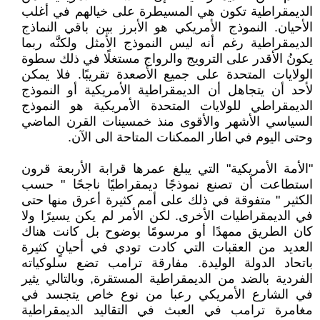
الديمقراطية تكون هي المسيطرة على خيالهم في أغلب
الأحيان. النموذج الأمريكي هو الأبرز بين باقي النماذج
الديمقراطية رغم أنه ليس النموذج الأمثل ولكنَّه ربما
يكونُ الأقدر على الترويج والرواج مستغلًا في ذلك سطوة
الولايات المتحدة على جميع الأصعدة تقريبًا. فلا يمكن
لأحد أن يتجاهل أن الديمقراطية الأمريكية أو النموذج
الديمقراطي للولايات المتحدة الأمريكية هو النموذج
السياسي الأشهر والأقوى منذ خمسينات القرن الماضي
وحتى اليوم في اطار الممكنات المتاحة الى الآن.
"الأمة الأمريكية" التي يبلغ عمرها قرابة الأربعة قرون
استطاعت أن تصنع نموذجًا ديمقراطيًا ناجحًا " حسب
الكثير " متفوقة في ذلك على أمم كثيرة أعرق منها حتى
في الديمقراطيات الأخرى. لكن الأمر لم يكن يسيرًا ولا
كان الطريق ممهدًا أو مرسومًا بوضوح بل كانت هناك
العديد من العقبات التي كادت تودي في أحيانٍ كثيرة
باتحاد الدولة الوليدة. مفارقة ترامب تضع سلوكياته
الفردية بالضد من الديمقراطية المستقرة, وبالتالي يثير
في الشارع الأمريكي رعبا من نوع خاص يتجسد في
مغامرة ترامب في العبث في التقاليد الديمقراطية