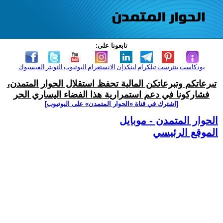
تابعونا على:
بودكاست
بنترست
تيلكرام
لينكدإن
الانستغرام
اليوتيوب
التويتر
الفيسبوك
تبرعاتكم وتبرعاتكن المالية تحفظ استقلال الحوار المتمدن،
فشاركونا في دعم استمرارية هذا الفضاء اليساري الحر
[اشترك في قناة ‫«الحوار المتمدن» على اليوتيوب]
الحوار المتمدن - موبايل
الموقع الرئيسي