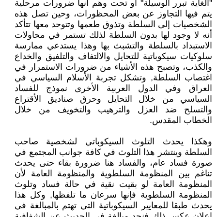
"الغاية تبرر الوسيلة" أو تحت وهم أنها ضرورات مرحلية
يتم فيها التجاوز عن بعض المحظورات، وحين تصل هذه
الشخصيات إلى السلطة وتذوق طعمها وتتوحد معها تتأكد
أنه لا وجود لها بدون السلطة لذلك تستمر في محاولات
الاستبداد بالسلطة والتشبث بها وهذا يستدعي ممارسة
سلوكيات سيكوباتية للتحايل والالتفاف والتلفيق والخداع
والكذب، وتصبح هذه الأشياء من ضرورات الاستمرار في
اغتصاب السلطة, وتشكل تجربة الأسلام السياسي في
العراق وفي الدول العربية الأخرى نموذج للفساد
السياسي من خلال التحايل وحرق صناديق الأقتراع
والتسلح ضد العزل والترهيب والتخويف من خلال
الخطاب المقدس.
وهكذا يحدث التلوث السيكوباتي لشخصية صاحب
السلطة وينتشر هذا التلوث في كافة جوانب المجتمع في
صورة فساد عام، والفساد هنا ضرورة بقاء حتى يحدث
تناغم بين المنظومة السلطوية والمنظومة العامة لأن
المنظومة العامة لو بقيت نقية في حالة فساد وتلوث
المنظومة السلطوية فإنها سرعان ما تلفظها, وكل هذا
يحدث طبقا للمعايير السيكوباتية التي تهتم بالمبالغة في
إعلان عكس ذلك فنجد مبالغة في الحديث عن الشفافية