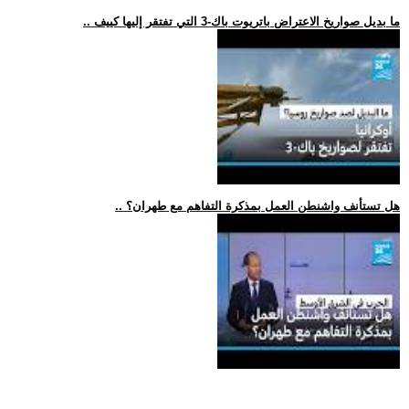
.. ما بديل صواريخ الاعتراض باتريوت باك-3 التي تفتقر إليها كييف
.. هل تستأنف واشنطن العمل بمذكرة التفاهم مع طهران؟