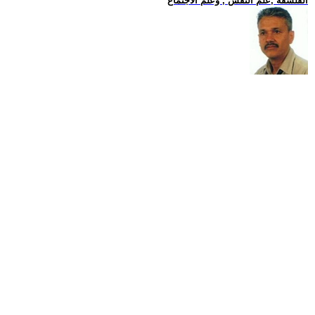
الفلسفة ,علم النفس , وعلم الاجتماع