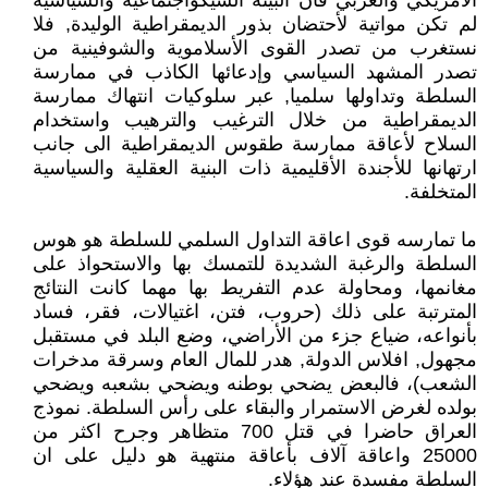
الأمريكي والغربي فأن البيئة السيكواجتماعية والسياسية
لم تكن مواتية لأحتضان بذور الديمقراطية الوليدة, فلا
نستغرب من تصدر القوى الأسلاموية والشوفينية من
تصدر المشهد السياسي وإدعائها الكاذب في ممارسة
السلطة وتداولها سلميا, عبر سلوكيات انتهاك ممارسة
الديمقراطية من خلال الترغيب والترهيب واستخدام
السلاح لأعاقة ممارسة طقوس الديمقراطية الى جانب
ارتهانها للأجندة الأقليمية ذات البنية العقلية والسياسية
المتخلفة.
ما تمارسه قوى اعاقة التداول السلمي للسلطة هو هوس
السلطة والرغبة الشديدة للتمسك بها والاستحواذ على
مغانمها، ومحاولة عدم التفريط بها مهما كانت النتائج
المترتبة على ذلك (حروب، فتن، اغتيالات، فقر، فساد
بأنواعه، ضياع جزء من الأراضي، وضع البلد في مستقبل
مجهول, افلاس الدولة, هدر للمال العام وسرقة مدخرات
الشعب)، فالبعض يضحي بوطنه ويضحي بشعبه ويضحي
بولده لغرض الاستمرار والبقاء على رأس السلطة. نموذج
العراق حاضرا في قتل 700 متظاهر وجرح اكثر من
25000 واعاقة آلاف بأعاقة منتهية هو دليل على ان
السلطة مفسدة عند هؤلاء.