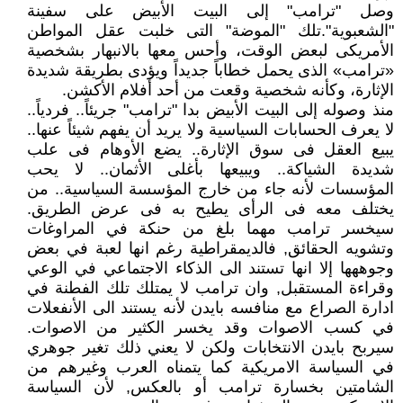
وصل "ترامب" إلى البيت الأبيض على سفينة
"الشعبوية".تلك "الموضة" التى خلبت عقل المواطن
الأمريكى لبعض الوقت، وأحس معها بالانبهار بشخصية
«ترامب» الذى يحمل خطاباً جديداً ويؤدى بطريقة شديدة
الإثارة، وكأنه شخصية وقعت من أحد أفلام الأكشن.
منذ وصوله إلى البيت الأبيض بدا "ترامب" جريئاً.. فردياً..
لا يعرف الحسابات السياسية ولا يريد أن يفهم شيئاً عنها..
يبيع العقل فى سوق الإثارة.. يضع الأوهام فى علب
شديدة الشياكة.. ويبيعها بأغلى الأثمان.. لا يحب
المؤسسات لأنه جاء من خارج المؤسسة السياسية.. من
يختلف معه فى الرأى يطيح به فى عرض الطريق.
سيخسر ترامب مهما بلغ من حنكة في المراوغات
وتشويه الحقائق, فالديمقراطية رغم انها لعبة في بعض
وجوههها إلا انها تستند الى الذكاء الاجتماعي في الوعي
وقراءة المستقبل, وان ترامب لا يمتلك تلك الفطنة في
ادارة الصراع مع منافسه بايدن لأنه يستند الى الأنفعلات
في كسب الاصوات وقد يخسر الكثير من الاصوات.
سيربح بايدن الانتخابات ولكن لا يعني ذلك تغير جوهري
في السياسة الامريكية كما يتمناه العرب وغيرهم من
الشامتين بخسارة ترامب أو بالعكس, لأن السياسة