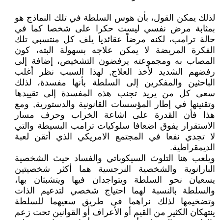
لذلك يمكن القول، بأن هوس السلطة في تلك النماذج هو
بمثابة مرض نفسي ليست حكرا على شخصا كما في
حالة ترامب، لكنه مرضاً عقائديا يلف كل منتسبي تلك
الفكرة المريضة لا يمكن علاجه بسهولة البته، كون
المصاب به ومجموعته يرفضون التشخيص، إضافة إلى
رفضهم الشديد لأخذ العلاج, لهذا السبب نظر أغلب
الباحثين والمفكرين إلى السلطة بأنها مفسدة، لذلك
سعى كل من يريد تجنب هذه المفسدة إلى تقييدها
وتقنينها في إطار المؤسسات القانونية والدستورية, ومع
هذا فأن القدرة على اشاعة الخراب وحرف مسار
الاستقرار يفوق اضعافا سلوكيات ترامب البسيطة والتي
لا تجدي نفعا في المجتمع الامريكي الذي أتقن لعبة
الديمقراطية.
ويلعب هنا التلوث السيكوباتي والفساد حيث الشخصية
البارانوية والشخصية النرجسية هما أكثر شخصيتين
يسعيان نحو السلطة ويتواجدان فيها ويتشبثان بها،
والسلطة بالنسبة لهما احتياج شخصي لتدعيم الذات
وتضخيمها لذلك نراهما في طريق سعيهما للسلطة
ينتهكان الكثير من القيم أو الأعراف أو القوانين تحت زعم