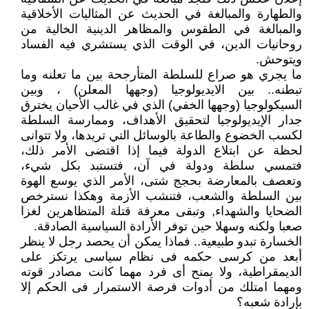
والطهارة والمبالغة في الحديث عن المثاليات الأخلاقية
والمبالغة في الطقوس والمظاهر الدينية الخالية من
روحانيات الدين، في الوقت الذي يستشري فيه الفساد
ويتوحش.
ما يجري هو صراع للسلطة المتأرجحة بين ما تعلنه وما
تبطنه.. بين الايديولوجيا (وجهها المعلن) ، وبين
السيكولوجيا (وجهها الخفي) الذي في غالب الأحيان يخترق
جدار الإيديولوجيا لتحقيق الأهداف، وممارسة السلطة
لكسب الخضوع والطاعة بالوسائل التي تريدها، ولا تتوانى
لحظة عن ابتلاع الدولة فيما إذا اقتضى الأمر ذلك،
فتمسي سلطة ودولة في آن، فتستبد بكل شيء،
وتعصف بالمعارضة بحجج شتى، الأمر الذي يوسع الهوة
بين السلطة والشعب، فتنشب الأزمة وهكذا نسترخص
الضحايا والشهداء, وتبقى معرفة قتلة المتظاهرين لغزا
صعبا ولكنه وسهلا حين توفر الأرادة السياسية الصادقة.
الخسارة تبدو طبيعية.. فماذا يمكن أن يحصد رجل لا ينظر
أبعد من كرسى حكمه فى نظام سياسى يرتكز على
الديمقراطية، ولا يمنح أى فرد مهما كانت مصادر قوته
ومهما امتلك من أدوات فرصة الاستمرار فى الحكم إلا
بإرادة شعبه؟