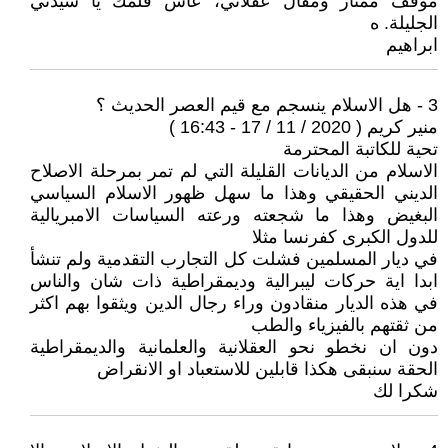
موقف ممتاز ومقال عقلاني، عاش قلمك يا سيدتي
الجليلة. ه
ابراهيم
3 - هل الاسلام ينسجم مع قيم العصر الحديث ؟
منير كريم ( 2020 / 11 / 17 - 16:43 )
تحية للكاتبة المحترمة
الاسلام من الديانات القليلة التي لم تمر بمرحلة الاصلاح
الديني الحقيقي وهذا ما سهل ظهور الاسلام السياسي
البغيض وهذا ما شجعته ورعته السياسات الامبريالية
للدول الكبرى كفرنسا مثلا
في ديار المسلمين فشلت كل التجارب التقدمية ولم تنشأ
ابدا اية حركات ليبرالية وديمقراطية ذات شان والناس
في هذه الديار منقادون وراء رجال الدين ويثقوا بهم اكثر
من ثقتهم بالفيزياء والطب
دون ان نخطو نحو العقلانية والعلمانية والديمقراطية
الحقة سنبقى هكذا قابلين للاستعباد او الانقراض
شكرا لك