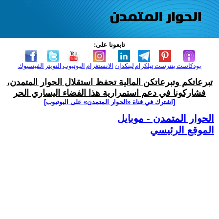
تابعونا على:
بودكاست
بنترست
تيلكرام
لينكدإن
الانستغرام
اليوتيوب
التويتر
الفيسبوك
تبرعاتكم وتبرعاتكن المالية تحفظ استقلال الحوار المتمدن،
فشاركونا في دعم استمرارية هذا الفضاء اليساري الحر
[اشترك في قناة ‫«الحوار المتمدن» على اليوتيوب]
الحوار المتمدن - موبايل
الموقع الرئيسي