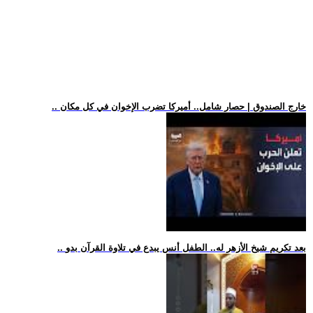
.. خارج الصندوق | حصار شامل.. أميركا تضرب الإخوان في كل مكان
.. بعد تكريم شيخ الأزهر له.. الطفل أنس يبدع في تلاوة القرآن بدو