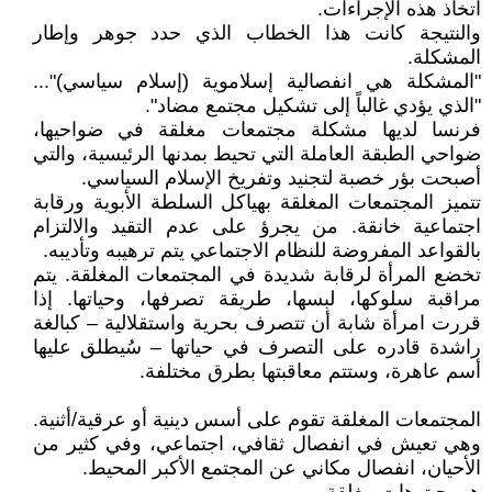
اتخاذ هذه الإجراءات.
والنتيجة كانت هذا الخطاب الذي حدد جوهر وإطار
المشكلة.
"المشكلة هي انفصالية إسلاموية (إسلام سياسي)"...
"الذي يؤدي غالباً إلى تشكيل مجتمع مضاد".
فرنسا لديها مشكلة مجتمعات مغلقة في ضواحيها،
ضواحي الطبقة العاملة التي تحيط بمدنها الرئيسية، والتي
أصبحت بؤر خصبة لتجنيد وتفريخ الإسلام السياسي.
تتميز المجتمعات المغلقة بهياكل السلطة الأبوية ورقابة
اجتماعية خانقة. من يجرؤ على عدم التقيد والالتزام
بالقواعد المفروضة للنظام الاجتماعي يتم ترهيبه وتأديبه.
تخضع المرأة لرقابة شديدة في المجتمعات المغلقة. يتم
مراقبة سلوكها، لبسها، طريقة تصرفها، وحياتها. إذا
قررت امرأة شابة أن تتصرف بحرية واستقلالية – كبالغة
راشدة قادره على التصرف في حياتها – سُيطلق عليها
أسم عاهرة، وستتم معاقبتها بطرق مختلفة.
المجتمعات المغلقة تقوم على أسس دينية أو عرقية/أثنية.
وهي تعيش في انفصال ثقافي، اجتماعي، وفي كثير من
الأحيان، انفصال مكاني عن المجتمع الأكبر المحيط.