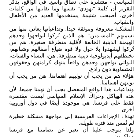
السياسي - منتشرة على نطاق واسع. في الواقع، يذكر
التقرير أن كلمة "يهودي" نفسها وما يقابلها من كلمات
أخرى، أصبحت شتيمة يستخدمها العديد من الأطفال
والشباب.
المشكلة معروفة وموثقة جيدا. وتداعياتها يعاني منها من
نسميهم "المسلمين". هم الذين تُركوا ليواجهوا وحدهم
الهيمنة الدينية الخانقة لأقلية متطرفة صغيرة. هم من
تُركوا ليشهدوا بلا حول ولا قوة ضياع أطفالهم وشبابهم،
تختطفهم أيديولوجية دينية متطرفة. هن، النساء والفتيات،
اللواتي يواجهن وحدهن واقعاً ينتهك كرامتهن وحقوقهن
المتساوية دون رادع.
هؤلاء هم من يجب أن نوليهم اهتمامنا. هن من يجب أن
نوليهن اهتمامنا.
وتداعيات هذا الواقع المنفصل يجب أن تهمنا جميعا. لأن
هذه الهياكل وحراك الإسلام السياسي ليست مقتصرة
فقط على فرنسا. هي موجودة أيضًا في دول أوروبية
أخرى.
تهدف الإجراءات الفرنسية إلى مواجهة مشكلة خطيرة
لم تُمس منذ فترة طويلة.
ولذا يتوجب علينا أن نعبر عن تضامننا مع فرنسا
وماكرون.