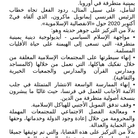
يمينية متطرفة في أوروبا.
لنتأمل، على سبيل المثال، ردود الفعل تجاه خطاب
الرئيس الفرنسي إيمانويل ماكرون، الذي ألقاه في2
أكتوبر 2020 حول «الانفصالية الإسلاموية».
بدلاً من التركيز على جوهر حديثه وهو:
• مواجهة الإسلام السياسي - أيديولوجية دينية يمينية
متطرفة- التي تسعى إلى الهيمنة على حياة الأقليات
المسلمة.
• إنهاء سيطرتها على المجتمعات الإسلامية المغلقة من
خلال تفكيك هياكلها، التي تعمل من خلالها (كالمساجد
ومدارس القرآن والمدارس والجمعيات الخيرية
والثقافية).
• إنهاء الممارسة الواسعة الانتشار المتمثلة في جلب
الأئمة الأجانب للعمل في فرنسا، حيث غالبًا ما يبشرون
بنسخة أصولية متطرفة من الدين.
• وقف تدفق التمويل الأجنبي للهياكل الإسلامية.
• ومعالجة الفصل الاجتماعي للمجتمعات المهملة
والمحرومة من خلال إعادة وجود الدولة وخدماتها، وحقها
في الحماية والعدالة.
بدلاً من التركيز على هذه القضايا، والتي تم توثيقها جميعًا