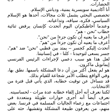
الحضارات.
أنا أكاديمية سويسرية يمنية، وديانتي الإسلام.
تخصصي البحثي يشمل ثلاث مجالات، أحدها هو الإسلام
السياسي، فكره، سياقه، وتداعياته.
وعندما أخاطبكم/ن اليوم أتحدث كإنسان يرفض ثنائية
خطاب "نحن - هم".
أعرف ما يعنيه أن تكون جزءا من "نحن".
أعرف ما يعنيه أن تكون جزءاً من "هم".
أتحدث إليكم كجسر – يمتد بين قطبي "نحن" ضد "هم"،
جسر يسعى لتوحيدنا - كلنا - في إنسانيتنا.
لعل هذا هو سبب دعمي لإجراءات الرئيس الفرنسي
إيمانويل ماكرون.
هو لم يفعل أكثر من أن دعا المشكلة باسمها. نطق بها،
وفي الواقع يتطلب الأمر شجاعة للقيام بذلك.
قد نتساءل عن توقيت خطابه، الذي يأتي قبل فترة من
الانتخابات.
لكننا نعرف أنه أجل إلقاء خطابه عدة مرات - لحساسيته.
نعرف أيضاً أنه أجرى حوارات طويلة ومتعددة في
اجتماعات مع زعماء الجاليات المسلمة في فرنسا. بعض
منهم، من يعرفون طبيعة المشكلة وتفشيها، حثه على