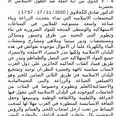
4 - لا جدوى من اية حملة ضد التغول الاسلامي الا
بحضرنة
الدكتور صادق الكحلاوي ( 2020 / 11 / 17 - 17:57 )
المجتمعات الاسلاميه التي تبداء بتحديث الزراعة وبناء
صناعة واسعه مستوعبه للملايين في الصناعات
الاستهلاكية والوسطى المنتجه للمواد الصرورية في بناء
وتطوير البنى التحتيه من طرق وجسور ومساكن
ومستشفيات ودور سينما وملاهي ومسارح ومنشئات
الماء والكهرباء علما ان الاموال موجودة بفوائض في هذه
البلدان الاسلامية ولكنها تبذر لاستيراد الاسلحه ولاستيراد
جميع المواد الاستهلاكيه حتى البصل والطماطم وتبذر عن
طريق فساد الفئات الحاكمه الحائزين على دول الغرب
لاسباب سياسية تافهة وقصيرة النظر-ان توجيه وتشجيع
البلدان الاسلامية في طريق الثلاثي الضامن للخير وهو
1العملفي الصناعة والزراعة والبنى التحتيةالمادية
والاجتماعية2العلم وتطويره وخصوصا في المئات من
الجامعات الموجوده في البلدان الاسلامية التي تتغول فيها
الخرافة واللطمية و3الثقافة الوطنية وتوسيعها وجعل
الثقافة الانسانيسة المتطورة في الغرب نتهلا لها لسحب
البساط من تحت ارجل اصحاب اللحى والعمائم والرؤس
المحشوه بكل مايعادي التقدم الداخلي والمعادي للبشر