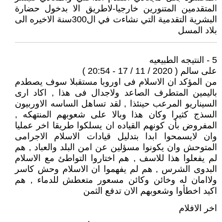
المتقدمين المتنورين خارجيا-لاطريق الا بدخول حضارة
البشرية التقدمية التي نشاءت في ال300سنة الاخيره الى
بلاد المسل
5 - النتيجه الطبيعيه
على سالم ( 2020 / 11 / 17 - 20:54 )
من المؤكد ان الاسلام فى اوروبا مستقبلا سوف يصطدم
باليمين المتطرف الصاعد ولاجدال فى هذا , اكاد ارى
السيناريو المرعب حينئذا , لقد تساهل الساسه الاوربيون
السذج كثيرا وكان هذا وبالا على شعوبهم المنتهكه ,
المفروض بأن كونهم القياده ان يسلكوا طريقا اخر عمليا
وان لايسمحوا ابدا بتدليل قيادات الاسلام الاجرامى
المتوحش وان يكونوا مسؤلين عن امن البلد والعباد , هم
لم يفعلوا هذا للاسف , هم اختاروا التواطئ مع الاسلام
البدوى الشرس , هم لم يفهموا ان الاسلام وحش كاسر
ولاامان له وخائن وكائن مسعور متعطش للدماء , هم
اكيد اخطأوا وشعوبهم الان تدفع الثمن
اخر الافلام