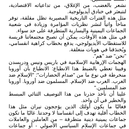
نشعر بالغضب، من الإغلاق، من تداعياته الاقتصادية،
لنتبعثر في خنادق أيديولوجية.
مثل هذه الفترات التاريخية المصيرية تظل مقلقة، توفر
مناخاً واتياً لنشر نظريات المؤامرة وزيادة في شعبية
الجماعات اليمينية واليسارية المتطرفة على حد سواء.
في مثل هذه الأوقات، يمكن أن تصبح مجتمعاتنا فريسة
للاستقطاب الأيديولوجي، يدفع بخطاب كراهية انقسامي،
ويُخندَقنا في هويات منغلقة.
"نحن" ضد "هم".
الهجمات الإرهابية الإسلامية في باريس ونيس ودريسدن
وفيينا تعطي بالضبط هذا الانطباع: الانطباع بأن أوروبا
منخرطة في نوع ما من "صدام الحضارات": "الإسلام ضد
الغرب. الغرب ضد الإسلام. المسلمون ضد أوروبا. أوروبا
ضد المسلمين."
علينا أن نأخذ حذرنا من هذا التوصيف الثنائي المبسط
والخطير في آن واحد.
فغالبًا ما يكون أولئك الذين يؤججون نيران مثل هذا
الخطاب أقلية تهدف إلى انقسامنا لا وحدتنا. غالبًا ما تكون
جماعات يمينية دينية متطرفة – من العاملين والعاملات
في جماعات الإسلام السياسي الأصولي - أو جماعات