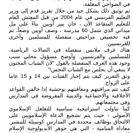
في الضواحي المغلقة.
تم توثيق ذلك بشكل جيد من خلال تقرير قدم إلى وزير
التعليم الفرنسي في عام 2004 من قبل المفتش العام
للتعليم المتقاعد الآن ، جان بيير أوبين. بناءً على مل
ميداني الذي شمل 60 مدرسة ، وصف أوبين وضعاً، تم
فيه تخصيص مراحيض منفصلة للمسلمين وأخرى
للفرنسيين.
هناك غرف ملابس منفصلة في الصالات الرياضية،
للمسلمين والفرنسيين. وأوضح مسؤول محلي سبب
وجود هذه الغرف المنفصلة بالقول "لأن الشباب المختون
لا ينبغي أن يجلس مع الشباب النجس!"
وثق التقرير كيف يتم إجبار الفتيات بين 14 و 15 عاما
على الزواج.
كيف تتم مراقبتهم ومعاقبتهم بوحشية إذا خالفن القواعد
الأخلاقية والاجتماعية والدينية المفروضة في المدارس
وفي مجتمعاتهم.
كما تناولت استراتيجية سياسية للتغلغل الإسلاموي
الأصولي - حيث يتم تشجيع الدعاة الإسلامويين على
الالتحاق بوظائف محددة في المدارس كوسيلة للتبشير.
معاداة السامية - التي هي جوهر الأيديولوجية الإسلام