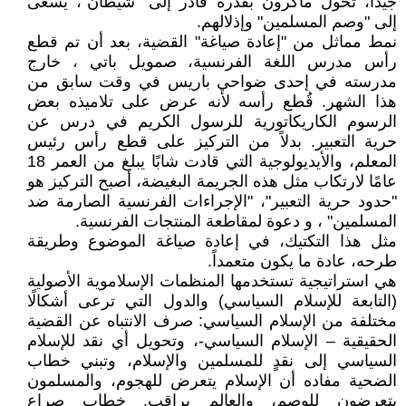
جيدًا، تحول ماكرون بقدرة قادر إلى "شيطان"، يسعى
إلى "وصم المسلمين" وإذلالهم.
نمط مماثل من "إعادة صياغة" القضية، بعد أن تم قطع
رأس مدرس اللغة الفرنسية، صمويل باتي ، خارج
مدرسته في إحدى ضواحي باريس في وقت سابق من
هذا الشهر. قُطع رأسه لأنه عرض على تلاميذه بعض
الرسوم الكاريكاتورية للرسول الكريم في درس عن
حرية التعبير. بدلاً من التركيز على قطع رأس رئيس
المعلم، والأيديولوجية التي قادت شابًا يبلغ من العمر 18
عامًا لارتكاب مثل هذه الجريمة البغيضة، أصبح التركيز هو
"حدود حرية التعبير"، "الإجراءات الفرنسية الصارمة ضد
المسلمين" ، و دعوة لمقاطعة المنتجات الفرنسية.
مثل هذا التكتيك، في إعادة صياغة الموضوع وطريقة
طرحه، عادة ما يكون متعمداً.
هي استراتيجية تستخدمها المنظمات الإسلاموية الأصولية
(التابعة للإسلام السياسي) والدول التي ترعى أشكالًا
مختلفة من الإسلام السياسي: صرف الانتباه عن القضية
الحقيقية – الإسلام السياسي-، وتحويل أي نقد للإسلام
السياسي إلى نقدٍ للمسلمين والإسلام، وتبني خطاب
الضحية مفاده أن الإسلام يتعرض للهجوم، والمسلمون
يتعرضون للوصم، والعالم يراقب. خطاب صراع