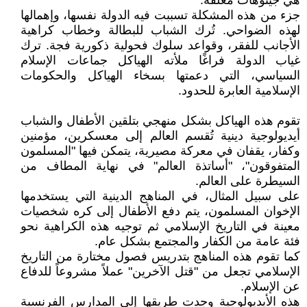
هي جيتوهات مغلقة.
جزء من هذه المشكلة تسببت فيه الدولة نفسها، وإهمالها
لهذه الضواحي. تُرك الشباب للبطالة وخطاب كراهية
الأجانب للفقر، وقواعد سلوك فحولية ذكورية فجة. ترك
غياب الدولة فراغًا ملأته الهياكل جماعات الإسلام
السياسي، التي دعمتها بسخاء الهياكل والحكومات
الإسلامية العابرة للحدود.
تقوم هذه الهياكل بشكل منهجي بتلقين الأطفال والشباب
أيديولوجية دينية تُقسم العالم إلى معسكرين، مؤمنين
وكفار، يقفان في معركة مصيرية، يتمكن فيها "المسلمون
المتفوقون"، "أساتذة العالم" في نهاية المطاف من
السيطرة على العالم.
على سبيل المثال، في المناهج الدينية التي يستخدمها
الإخوان المسلمون، يتم دفع الأطفال إلى كره شخصيات
معينة في التاريخ الإسلامي ثم توجيه هذه الكراهية نحو
فئة عامة من الكفار والمجتمع بشكل عام.
كما تقوم هذه المناهج بتدريس فصول مختارة من التاريخ
الإسلامي تجعل من "قتل الآخرين" عملاً مشروعاً للدفاع
عن الإسلام.
هذه الأيديولوجية وجدت طريقها إلى المدارس الفرنسية