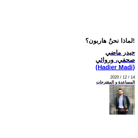
لماذا نحنُ هاربون؟!
حيدر ماضي
صحفي، وروائي
(Hadier Madi)
2020 / 12 / 14
المساعدة و المقترحات