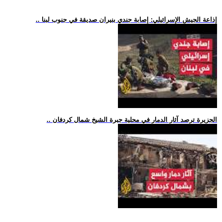
.. إذاعة الجيش الإسرائيلي: إصابة جندي بنيران صديقة في جنوب لبنا
.. الجزيرة ترصد آثار الدمار في محلية جبرة الشيخ شمال كردفان