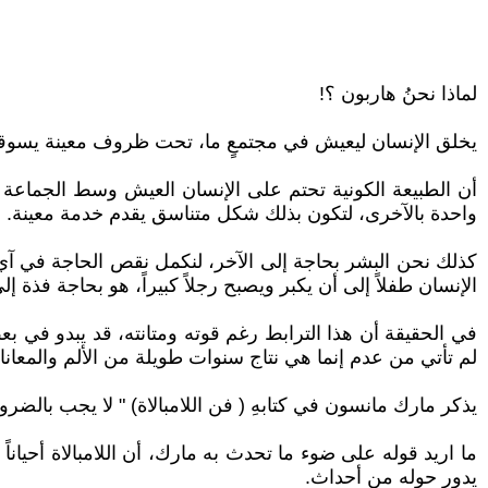
لماذا نحنُ هاربون ؟!
يخلق الإنسان ليعيش في مجتمعٍ ما، تحت ظروف معينة يسوقه ا
أن الطبيعة الكونية تحتم على الإنسان العيش وسط الجماعة ب
واحدة بالآخرى، لتكون بذلك شكل متناسق يقدم خدمة معينة.
كذلك نحن البشر بحاجة إلى الآخر، لنكمل نقص الحاجة في آي 
الإنسان طفلاً إلى أن يكبر ويصبح رجلاً كبيراً، هو بحاجة فذ
في الحقيقة أن هذا الترابط رغم قوته ومتانته، قد يبدو في بع
لم تأتي من عدم إنما هي نتاج سنوات طويلة من الألم والمعانا
يذكر مارك مانسون في كتابهِ ( فن اللامبالاة) " لا يجب بالضر
ما اريد قوله على ضوء ما تحدث به مارك، أن اللامبالاة أحيان
يدور حوله من أحداث.