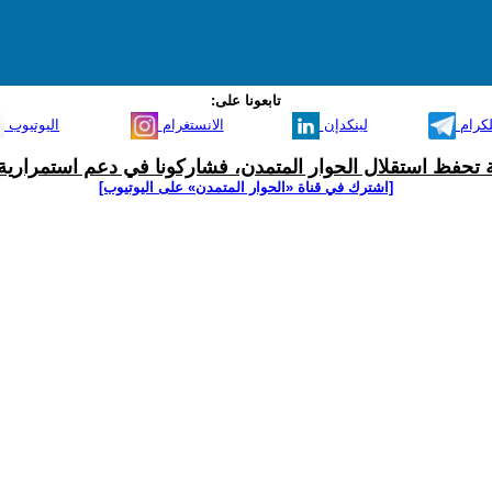
تابعونا على:
لكرام
لينكدإن
الانستغرام
اليوتيوب
ية تحفظ استقلال الحوار المتمدن، فشاركونا في دعم استمرارية 
[اشترك في قناة ‫«الحوار المتمدن» على اليوتيوب]