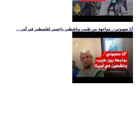
.. -أنا صهيوني-.. مواجهة بين طبيب وناشطين داعمين لفلسطين في أمر