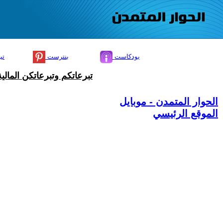
بودكاست
بنترست
تي
تبرعاتكم وتبرعاتكن المال
الحوار المتمدن - موبايل
الموقع الرئيسي